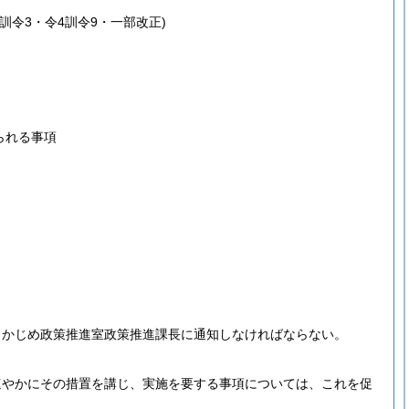
0訓令3・令4訓令9・一部改正)
られる事項
らかじめ政策推進室政策推進課長に通知しなければならない。
速やかにその措置を講じ、実施を要する事項については、これを促