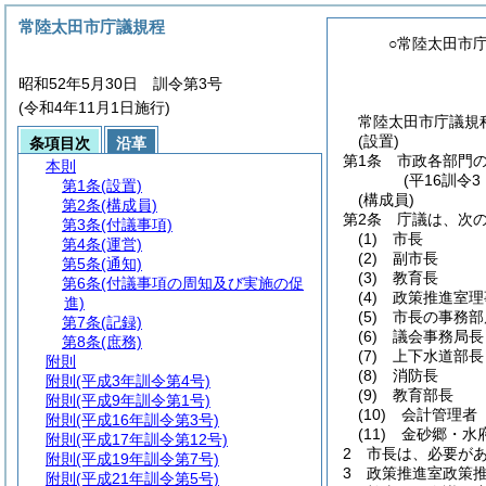
常陸太田市庁議規程
○常陸太田市
昭和52年5月30日 訓令第3号
(令和4年11月1日施行)
常陸太田市庁議規程
(設置)
条項目次
沿革
第1条
市政各部門
本則
(平16訓令
第1条
(設置)
(構成員)
第2条
(構成員)
第2条
庁議は、次
第3条
(付議事項)
(1)
市長
第4条
(運営)
(2)
副市長
第5条
(通知)
(3)
教育長
第6条
(付議事項の周知及び実施の促
(4)
政策推進室理
進)
(5)
市長の事務部
第7条
(記録)
(6)
議会事務局長
第8条
(庶務)
(7)
上下水道部長
附則
(8)
消防長
附則
(平成3年訓令第4号)
(9)
教育部長
附則
(平成9年訓令第1号)
(10)
会計管理者
附則
(平成16年訓令第3号)
(11)
金砂郷・水
附則
(平成17年訓令第12号)
2
市長は、必要が
附則
(平成19年訓令第7号)
3
政策推進室政策
附則
(平成21年訓令第5号)