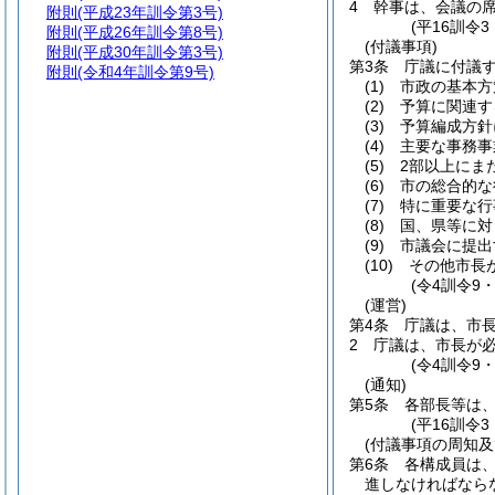
4
幹事は、会議の
附則
(平成23年訓令第3号)
(平16訓令
附則
(平成26年訓令第8号)
(付議事項)
附則
(平成30年訓令第3号)
第3条
庁議に付議
附則
(令和4年訓令第9号)
(1)
市政の基本方
(2)
予算に関連す
(3)
予算編成方針
(4)
主要な事務事
(5)
2部以上にま
(6)
市の総合的な
(7)
特に重要な行
(8)
国、県等に対
(9)
市議会に提出
(10)
その他市長
(令4訓令9
(運営)
第4条
庁議は、市
2
庁議は、市長が
(令4訓令9
(通知)
第5条
各部長等は
(平16訓令
(付議事項の周知及
第6条
各構成員は
進しなければなら