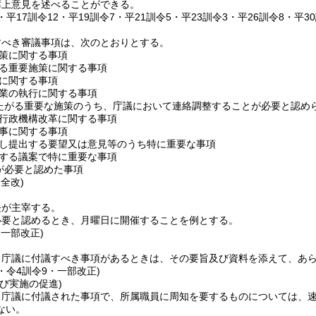
席上意見を述べることができる。
3・平17訓令12・平19訓令7・平21訓令5・平23訓令3・平26訓令8・平3
すべき審議事項は、次のとおりとする。
策に関する事項
る重要施策に関する事項
に関する事項
業の執行に関する事項
たがる重要な施策のうち、庁議において連絡調整することが必要と認め
行政機構改革に関する事項
事に関する事項
し提出する要望又は意見等のうち特に重要な事項
する議案で特に重要な事項
が必要と認めた事項
・全改)
長が主宰する。
必要と認めるとき、月曜日に開催することを例とする。
・一部改正)
、庁議に付議すべき事項があるときは、その要旨及び資料を添えて、あ
3・令4訓令9・一部改正)
び実施の促進)
、庁議に付議された事項で、所属職員に周知を要するものについては、
ない。