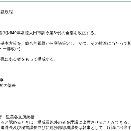
庁議規程
(昭和40年常陸太田市訓令第3号)の全部を改正する。
の基本方策を、総合的視野から審議策定し、かつ、その推進に当たって
3・一部改正)
の職にある者をもって構成する。
事
局の部長
府・里美各支所統括
あると認めるときは、構成員以外の者を庁議に出席させることができる
推進課長及び秘書課長並びに総務部総務課長は幹事として、庁議に出席