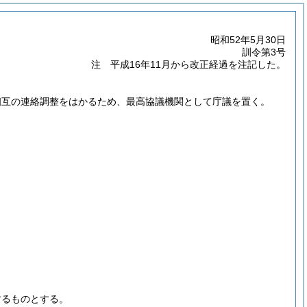
昭和52年5月30日
訓令第3号
注 平成16年11月から改正経過を注記した。
相互の連絡調整をはかるため、最高協議機関として庁議を置く。
。
するものとする。