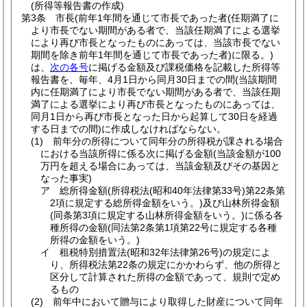
(所得等報告書の作成)
第3条
市長
(前年1年間を通じて市長であった者
(任期満了に
より市長でない期間がある者で、当該任期満了による選挙
により再び市長となったものにあっては、当該市長でない
期間を除き前年1年間を通じて市長であった者)
に限る。)
は、
次の各号
に掲げる金額及び課税価格を記載した所得等
報告書を、毎年、4月1日から同月30日までの間
(当該期間
内に任期満了により市長でない期間がある者で、当該任期
満了による選挙により再び市長となったものにあっては、
同月1日から再び市長となった日から起算して30日を経過
する日までの間)
に作成しなければならない。
(1)
前年分の所得について同年分の所得税が課される場合
における当該所得に係る次に掲げる金額
(当該金額が100
万円を超える場合にあっては、当該金額及びその基因と
なった事実)
ア
総所得金額
(所得税法
(昭和40年法律第33号)
第22条第
2項に規定する総所得金額をいう。)
及び山林所得金額
(同条第3項に規定する山林所得金額をいう。)
に係る各
種所得の金額
(同法第2条第1項第22号に規定する各種
所得の金額をいう。)
イ
租税特別措置法
(昭和32年法律第26号)
の規定によ
り、所得税法第22条の規定にかかわらず、他の所得と
区分して計算された所得の金額であって、規則で定め
るもの
(2)
前年中において贈与により取得した財産について同年