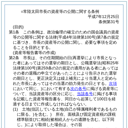
○常陸太田市長の資産等の公開に関する条例
平成7年12月25日
条例第31号
(目的)
第1条
この条例は、政治倫理の確立のための国会議員の資産
等の公開等に関する法律
(平成4年法律第100号)
第7条の規定
に基づき、市長の資産等の公開に関し、必要な事項を定め
ることを目的とする。
(資産等報告書等の作成)
第2条
市長は、その任期開始の日
(再選挙により市長となっ
た者にあってはその選挙の期日とし、公職選挙法
(昭和25年
法律第100号)
第259条の2の規定の適用がある者にあっては
その者の退職の申立てがあったことにより告示された選挙
の期日とし、更正決定又は繰上補充により当選人と定めら
れた市長にあってはその当選の効力発生の日とする。
次項
において同じ。)
において有する
次の各号
に掲げる資産等に
ついて、当該資産等の区分に応じ、
当該各号
に掲げる事項
を記載した資産等報告書を、同日から起算して100日を経
過する日までに作成しなければならない。
(1)
土地
(信託している土地
(自己が帰属権利者であるもの
に限る。)
を含む。)
所在、面積及び固定資産税の課税
標準額並びに相続
(被相続人からの遺贈を含む。以下同
じ。)
により取得した場合は、その旨