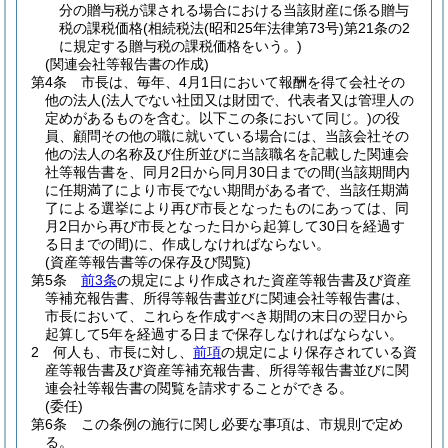
分の贈与税が課される場合における当該財産に係る贈与
税の課税価格
(相続税法
(昭和25年法律第73号)
第21条の2
に規定する贈与税の課税価格をいう。)
(関連会社等報告書の作成)
第4条
市長は、毎年、4月1日において報酬を得て会社その
他の法人
(法人でない社団又は財団で、代表者又は管理人の
定めがあるものを含む。以下この条において同じ。)
の役
員、顧問その他の職に就いている場合には、当該会社その
他の法人の名称及び住所並びに当該職名を記載した関連会
社等報告書を、同月2日から同月30日までの間
(当該期間内
に任期満了により市長でない期間がある者で、当該任期満
了による選挙により再び市長となったものにあっては、同
月2日から再び市長となった日から起算して30日を経過す
る日までの間)
に、作成しなければならない。
(資産等報告書等の保存及び閲覧)
第5条
前3条
の規定により作成された資産等報告書及び資産
等補充報告書、所得等報告書並びに関連会社等報告書は、
市長において、これらを作成すべき期間の末日の翌日から
起算して5年を経過する日まで保存しなければならない。
2
何人も、市長に対し、
前項
の規定により保存されている資
産等報告書及び資産等補充報告書、所得等報告書並びに関
連会社等報告書の閲覧を請求することができる。
(委任)
第6条
この条例の施行に関し必要な事項は、市規則で定め
る。