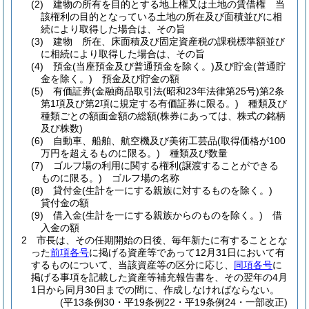
(2)
建物の所有を目的とする地上権又は土地の賃借権 当
該権利の目的となっている土地の所在及び面積並びに相
続により取得した場合は、その旨
(3)
建物 所在、床面積及び固定資産税の課税標準額並び
に相続により取得した場合は、その旨
(4)
預金
(当座預金及び普通預金を除く。)
及び貯金
(普通貯
金を除く。)
預金及び貯金の額
(5)
有価証券
(金融商品取引法
(昭和23年法律第25号)
第2条
第1項及び第2項に規定する有価証券に限る。)
種類及び
種類ごとの額面金額の総額
(株券にあっては、株式の銘柄
及び株数)
(6)
自動車、船舶、航空機及び美術工芸品
(取得価格が100
万円を超えるものに限る。)
種類及び数量
(7)
ゴルフ場の利用に関する権利
(譲渡することができる
ものに限る。)
ゴルフ場の名称
(8)
貸付金
(生計を一にする親族に対するものを除く。)
貸付金の額
(9)
借入金
(生計を一にする親族からのものを除く。)
借
入金の額
2
市長は、その任期開始の日後、毎年新たに有することとな
った
前項各号
に掲げる資産等であって12月31日において有
するものについて、当該資産等の区分に応じ、
同項各号
に
掲げる事項を記載した資産等補充報告書を、その翌年の4月
1日から同月30日までの間に、作成しなければならない。
(平13条例30・平19条例22・平19条例24・一部改正)