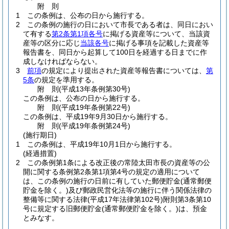
附
則
1
この条例は、公布の日から施行する。
2
この条例の施行の日において市長である者は、同日におい
て有する
第2条第1項各号
に掲げる資産等について、当該資
産等の区分に応じ
当該各号
に掲げる事項を記載した資産等
報告書を、同日から起算して100日を経過する日までに作
成しなければならない。
3
前項
の規定により提出された資産等報告書については、
第
5条
の規定を準用する。
附
則
(平成13年
条例第30号)
この条例は、公布の日から施行する。
附
則
(平成19年
条例第22号)
この条例は、平成19年9月30日から施行する。
附
則
(平成19年
条例第24号)
(施行期日)
1
この条例は、平成19年10月1日から施行する。
(経過措置)
2
この条例第1条による改正後の常陸太田市長の資産等の公
開に関する条例第2条第1項第4号の規定の適用について
は、この条例の施行の日前に有していた郵便貯金
(通常郵便
貯金を除く。)
及び郵政民営化法等の施行に伴う関係法律の
整備等に関する法律
(平成17年法律第102号)
附則第3条第10
号に規定する旧郵便貯金
(通常郵便貯金を除く。)
は、預金
とみなす。