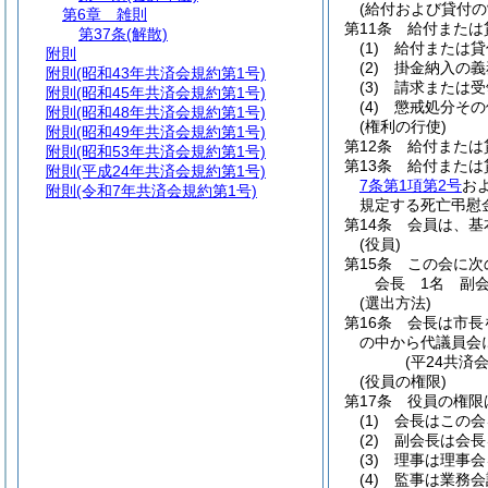
(給付および貸付の
第6章
雑則
第11条
給付または
第37条
(解散)
(1)
給付または貸
附則
(2)
掛金納入の義
附則
(昭和43年共済会規約第1号)
(3)
請求または受
附則
(昭和45年共済会規約第1号)
(4)
懲戒処分その
附則
(昭和48年共済会規約第1号)
(権利の行使)
附則
(昭和49年共済会規約第1号)
第12条
給付または
附則
(昭和53年共済会規約第1号)
第13条
給付または
附則
(平成24年共済会規約第1号)
7条第1項第2号
お
附則
(令和7年共済会規約第1号)
規定する死亡弔慰
第14条
会員は、基
(役員)
第15条
この会に次
会長 1名 副
(選出方法)
第16条
会長は市長
の中から代議員会
(平24共済
(役員の権限)
第17条
役員の権限
(1)
会長はこの会
(2)
副会長は会長
(3)
理事は理事会
(4)
監事は業務会