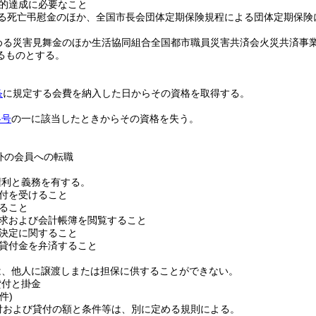
的達成に必要なこと
る死亡弔慰金のほか、全国市長会団体定期保険規程による団体定期保険
める災害見舞金のほか生活協同組合全国都市職員災害共済会火災共済事
るものとする。
条
に規定する会費を納入した日からその資格を取得する。
各号
の一に該当したときからその資格を失う。
外の会員への転職
権利と義務を有する。
付を受けること
ること
求および会計帳簿を閲覧すること
決定に関すること
貸付金を弁済すること
は、他人に譲渡しまたは担保に供することができない。
貸付と掛金
件)
付および貸付の額と条件等は、別に定める規則による。