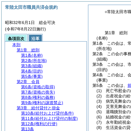
常陸太田市職員共済会規約
○常陸太田市
昭和32年6月1日 総会可決
(令和7年8月22日施行)
第1章
総則
(名称)
条項目次
沿革
第1条
この会は、
本則
(所在地)
第1章
総則
第2条
この会の事
第1条
(名称)
(組織)
第2条
(所在地)
第3条
この会は、
第3条
(組織)
(目的)
第4条
(目的)
第4条
この会は、
第5条
(事業)
(事業)
第2章
会員
第5条
この会は、
第6条
(資格の取得)
(1)
死亡弔慰金の
第7条
(資格の喪失)
(2)
出産祝金の給
第8条
(権利の義務)
(3)
病気見舞金の
第9条
(権利の譲渡禁止)
(4)
災害見舞金の
第3章
給付貸付と掛金
(5)
退職餞別金の
第10条
(給付および貸付条件)
(6)
結婚祝金の給
第11条
(給付および貸付の制度)
(7)
永年勤続祝金
第12条
(権利の行使)
(8)
生活資金の貸
第13条