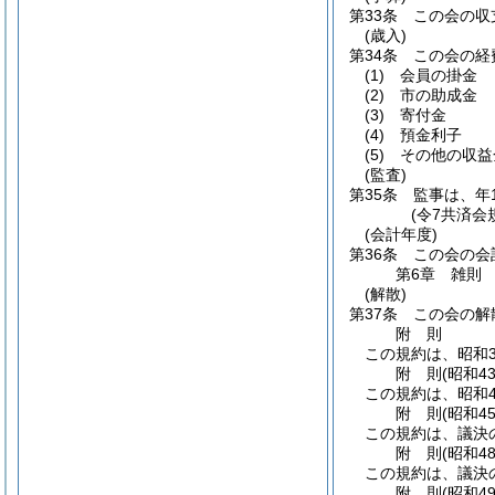
第33条
この会の収
(歳入)
第34条
この会の経
(1)
会員の掛金
(2)
市の助成金
(3)
寄付金
(4)
預金利子
(5)
その他の収益
(監査)
第35条
監事は、年
(令7共済会
(会計年度)
第36条
この会の会
第6章
雑則
(解散)
第37条
この会の解
附
則
この規約は、昭和3
附
則
(昭和4
この規約は、昭和4
附
則
(昭和4
この規約は、議決
附
則
(昭和4
この規約は、議決
附
則
(昭和4