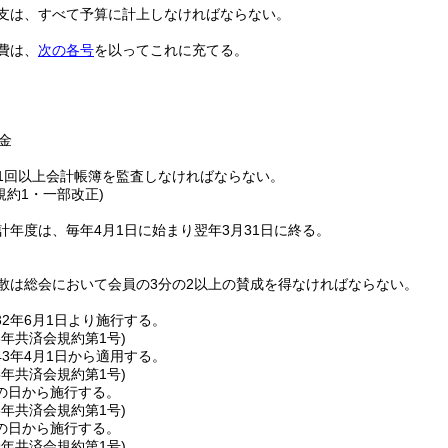
支は、すべて予算に計上しなければならない。
費は、
次の各号
を以ってこれに充てる。
金
1回以上会計帳簿を監査しなければならない。
規約1・一部改正)
計年度は、毎年4月1日に始まり翌年3月31日に終る。
散は総会において会員の3分の2以上の賛成を得なければならない。
2年6月1日より施行する。
3年
共済会規約第1号)
3年4月1日から適用する。
5年
共済会規約第1号)
の日から施行する。
8年
共済会規約第1号)
の日から施行する。
9年
共済会規約第1号)