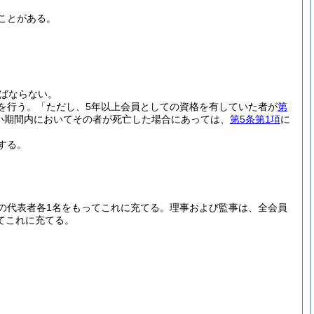
ことがある。
ばならない。
を行う。
「ただし、5年以上会員としての資格を有していた者が
第
い期間内においてその者が死亡した場合にあっては、
第5条第1項
に
する。
の代表者各1名をもってこれに充てる。
理事および監事は、全会員
てこれに充てる。