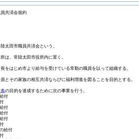
職員共済会規約
常陸太田市職員共済会という。
務所は、常陸太田市役所内に置く。
市長をはじめ市より給与を受けている常勤の職員を以って組織する。
会員とその家族の相互共済ならびに福利増進を図ることを目的とする。
前条
の目的を達成するために次の事業を行う。
給付
付
給付
給付
給付
付
の給付
付