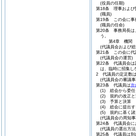
(役員の任期)
第18条
理事および
(職員)
第19条
この会に事
(職員の任命)
第20条
事務局長は
う。
第4章
機関
(代議員会および総
第21条
この会に代
(代議員会の運営)
第22条
代議員会は
は、臨時に招集し
2
代議員の定足数は
(代議員会の審議事
第23条
代議員は
次
(1)
総会から委任
(2)
規約の改正と
(3)
予算と決算
(4)
総会に提出す
(5)
規約に基く諸
(代議員会の周知事
第24条
代議員会に
(代議員の選出方法
第25条
代議員は別