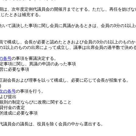
期は、次年度定例代議員会の開催月までとする。
ただし、再任を妨げな
生じたときは補充する。
おいて議決した事項に関し会員に異議があるときは、会員の3分の1以
員で構成し、会長が必要と認めたときおよび会員の3分の1以上のもの
の1以上のものの出席によって成立し、議事は出席会員の過半数で決め
の各号
の事項を審議決定する。
定事項に関し、異議の申請のあった事項
営に必要な事項
正副会長および理事を以って構成し、必要に応じて会長が招集する。
)
次の各号
の事項を行う。
よび提出
規則の制定ならびに改廃に関すること
貸付金の査定
的達成に必要な事項
代議員会の議長は、役員を除く会員の中から選出する。