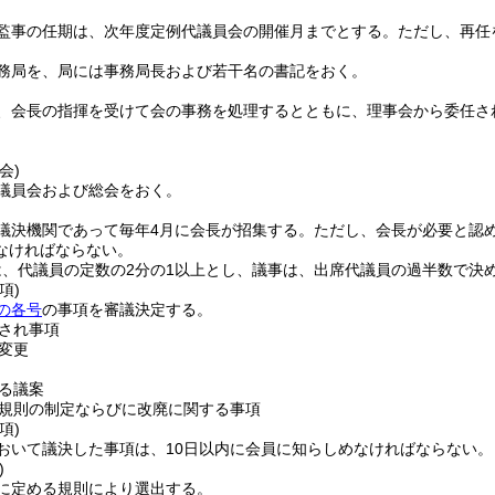
監事の任期は、次年度定例代議員会の開催月までとする。
ただし、再任
務局を、局には事務局長および若干名の書記をおく。
、会長の指揮を受けて会の事務を処理するとともに、理事会から委任さ
会)
議員会および総会をおく。
議決機関であって毎年4月に会長が招集する。
ただし、会長が必要と認
なければならない。
、代議員の定数の2分の1以上とし、議事は、出席代議員の過半数で決
項)
の各号
の事項を審議決定する。
され事項
変更
る議案
規則の制定ならびに改廃に関する事項
項)
おいて議決した事項は、10日以内に会員に知らしめなければならない。
)
に定める規則により選出する。