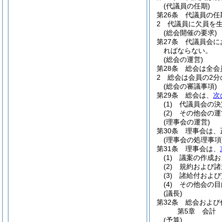
(代議員の任期)
第26条
代議員の任
2
代議員に欠員を
(総会開催の要求)
第27条
代議員会に
ればならない。
(総会の運営)
第28条
総会は全会
2
総会は会員の2分
(総会の審議事項)
第29条
総会は、
次
(1)
代議員会の決
(2)
その他会の運
(理事会の運営)
第30条
理事会は、
(理事会の処理事項
第31条
理事会は、
(1)
議案の作成お
(2)
規約および諸
(3)
諸給付および
(4)
その他会の目
(議長)
第32条
総会および
第5章
会計
(予算)