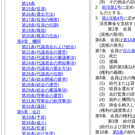
(9)
その他会の目
第14条
2
前項第1号
に定め
第15条
(役員)
ものとする。
第16条
(選出方法)
3
第1項第4号
に定
第17条
(役員の権限)
済見舞金を支給す
第18条
(役員の任期)
第2章
会員
第19条
(職員)
(資格の取得)
第20条
(職員の任命)
第6条
会員は
第14
第4章
機関
(資格の喪失)
第21条
(代議員会および総会)
第7条
会員が
次の
第22条
(代議員会の運営)
(1)
死亡
第23条
(代議員会の審議事項)
(2)
退職
第24条
(代議員会の周知事項)
(3)
規約第3条以
第25条
(代議員の選出方法)
(権利の義務)
第26条
(代議員の任期)
第8条
会員は次の
第27条
(総会開催の要求)
(1)
給付または貸
第28条
(総会の運営)
(2)
役員を選出す
第29条
(総会の審議事項)
(3)
会計監査の請
第30条
(理事会の運営)
(4)
規約と機関の
第31条
(理事会の処理事項)
(5)
掛金を納入し
第32条
(議長)
(権利の譲渡禁止)
第5章
会計
第9条
会員の権利
第33条
(予算)
第3章
給付
第34条
(歳入)
(給付および貸付条
第35条
(監査)
第10条
第5条
の給
第36条
(会計年度)