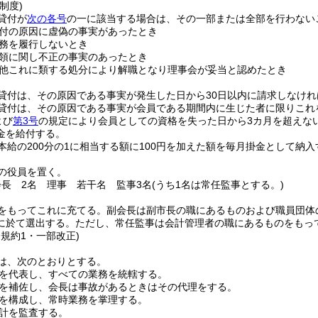
制度)
貸付が
次の各号
の一に該当する場合は、その一部または全部を行わない
付の原因に虚偽の事実があったとき
務を履行しないとき
領に関し不正の事実のあったとき
他これに類する処分により解職となり理事会が妥当と認めたとき
貸付は、その原因である事実が発生した日から30日以内に請求しなけれ
貸付は、その原因である事実が会員である期間内に生じた者に限りこれ
よび
第3号
の規定により会員としての資格を失った日から3カ月を超えな
金を給付する。
本給の200分の1に相当する額に100円を加えた額を毎月掛金として納入
の役員を置く。
会長 2名 理事 若干名 監事3名
(うち1名は常任監事とする。)
をもってこれに充てる。
副会長は副市長の職にあるものおよび職員団体
に於て選出する。
ただし、常任監事は会計管理者の職にあるものをもっ
会規約1・一部改正)
は、次のとおりとする。
を代表し、すべての業務を統轄する。
を補佐し、会長は事故があるときはその代理をする。
を構成し、常時業務を掌理する。
計を監査する。