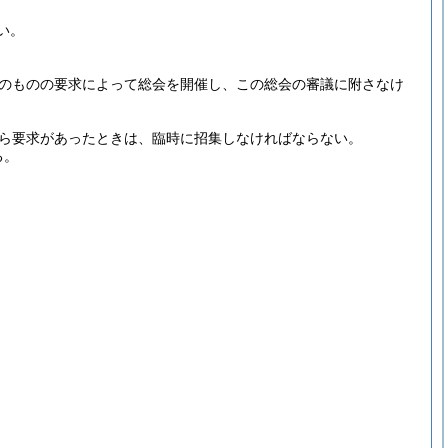
い。
上のものの要求によって総会を開催し、この総会の審議に附さなけ
から要求があったときは、臨時に招集しなければならない。
る。