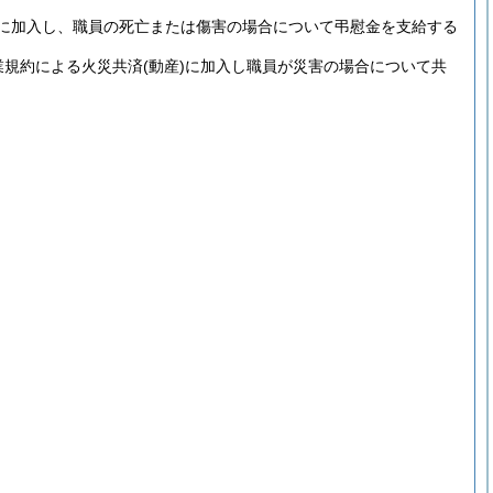
に加入し、職員の死亡または傷害の場合について弔慰金を支給する
業規約による火災共済
(動産)
に加入し職員が災害の場合について共