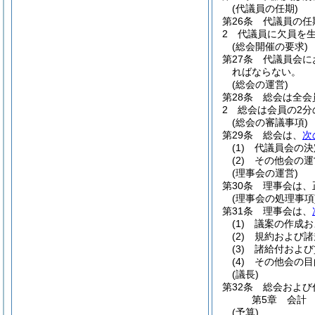
(代議員の任期)
第26条
代議員の任
2
代議員に欠員を
(総会開催の要求)
第27条
代議員会に
ればならない。
(総会の運営)
第28条
総会は全会
2
総会は会員の2分
(総会の審議事項)
第29条
総会は、
次
(1)
代議員会の決
(2)
その他会の運
(理事会の運営)
第30条
理事会は、
(理事会の処理事項
第31条
理事会は、
(1)
議案の作成お
(2)
規約および諸
(3)
諸給付および
(4)
その他会の目
(議長)
第32条
総会および
第5章
会計
(予算)