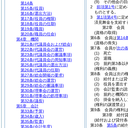
(9)
その他会の目
第14条
2
前項第1号
に定め
第15条
(役員)
ものとする。
第16条
(選出方法)
3
第1項第4号
に定
第17条
(役員の権限)
済見舞金を支給す
第18条
(役員の任期)
第2章
会員
第19条
(職員)
(資格の取得)
第20条
(職員の任命)
第6条
会員は
第14
第4章
機関
(資格の喪失)
第21条
(代議員会および総会)
第7条
会員が
次の
第22条
(代議員会の運営)
(1)
死亡
第23条
(代議員会の審議事項)
(2)
退職
第24条
(代議員会の周知事項)
(3)
規約第3条以
第25条
(代議員の選出方法)
(権利の義務)
第26条
(代議員の任期)
第8条
会員は次の
第27条
(総会開催の要求)
(1)
給付または貸
第28条
(総会の運営)
(2)
役員を選出す
第29条
(総会の審議事項)
(3)
会計監査の請
第30条
(理事会の運営)
(4)
規約と機関の
第31条
(理事会の処理事項)
(5)
掛金を納入し
第32条
(議長)
(権利の譲渡禁止)
第5章
会計
第9条
会員の権利
第33条
(予算)
第3章
給付
第34条
(歳入)
(給付および貸付条
第35条
(監査)
第10条
第5条
の給
第36条
(会計年度)