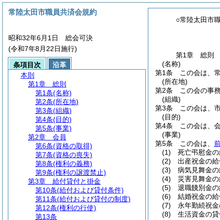
常陸太田市職員共済会規約
○常陸太田市
昭和32年6月1日 総会可決
(令和7年8月22日施行)
第1章
総則
(名称)
条項目次
沿革
第1条
この会は、
本則
(所在地)
第1章
総則
第2条
この会の事
第1条
(名称)
(組織)
第2条
(所在地)
第3条
この会は、
第3条
(組織)
(目的)
第4条
(目的)
第4条
この会は、
第5条
(事業)
(事業)
第2章
会員
第5条
この会は、
第6条
(資格の取得)
(1)
死亡弔慰金の
第7条
(資格の喪失)
(2)
出産祝金の給
第8条
(権利の義務)
(3)
病気見舞金の
第9条
(権利の譲渡禁止)
(4)
災害見舞金の
第3章
給付貸付と掛金
(5)
退職餞別金の
第10条
(給付および貸付条件)
(6)
結婚祝金の給
第11条
(給付および貸付の制度)
(7)
永年勤続祝金
第12条
(権利の行使)
(8)
生活資金の貸
第13条