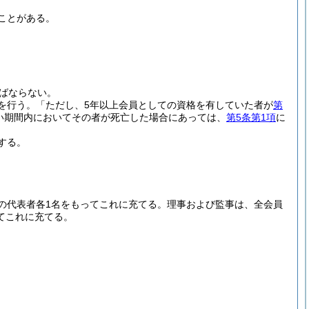
ことがある。
ばならない。
を行う。
「ただし、5年以上会員としての資格を有していた者が
第
い期間内においてその者が死亡した場合にあっては、
第5条第1項
に
する。
の代表者各1名をもってこれに充てる。
理事および監事は、全会員
てこれに充てる。