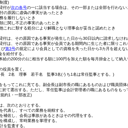
制度)
貸付が
次の各号
の一に該当する場合は、その一部または全部を行わない
付の原因に虚偽の事実があったとき
務を履行しないとき
領に関し不正の事実のあったとき
他これに類する処分により解職となり理事会が妥当と認めたとき
貸付は、その原因である事実が発生した日から30日以内に請求しなけれ
貸付は、その原因である事実が会員である期間内に生じた者に限りこれ
よび
第3号
の規定により会員としての資格を失った日から3カ月を超えな
金を給付する。
本給の200分の1に相当する額に100円を加えた額を毎月掛金として納入
の役員を置く。
会長 2名 理事 若干名 監事3名
(うち1名は常任監事とする。)
をもってこれに充てる。
副会長は副市長の職にあるものおよび職員団体
に於て選出する。
ただし、常任監事は会計管理者の職にあるものをもっ
会規約1・一部改正)
は、次のとおりとする。
を代表し、すべての業務を統轄する。
を補佐し、会長は事故があるときはその代理をする。
を構成し、常時業務を掌理する。
計を監査する。