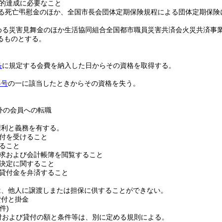
的達成に必要なこと
る死亡弔慰金のほか、全国市長会団体定期保険規程による団体定期保険
める災害見舞金のほか生活協同組合全国都市職員災害共済会火災共済事
るものとする。
条
に規定する会費を納入した日からその資格を取得する。
各号
の一に該当したときからその資格を失う。
外の会員への転職
権利と義務を有する。
付を受けること
ること
求および会計帳簿を閲覧すること
決定に関すること
貸付金を弁済すること
は、他人に譲渡しまたは担保に供することができない。
貸付と掛金
件)
付および貸付の額と条件等は、別に定める規則による。