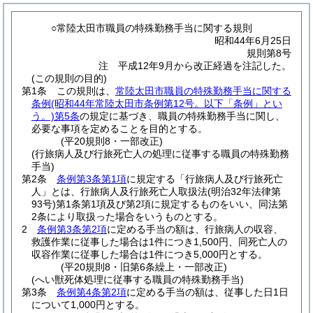
○常陸太田市職員の特殊勤務手当に関する規則
昭和44年6月25日
規則第8号
注 平成12年9月から改正経過を注記した。
(この規則の目的)
第1条
この規則は、
常陸太田市職員の特殊勤務手当に関する
条例
(昭和44年常陸太田市条例第12号。以下「条例」とい
う。)
第5条
の規定に基づき、職員の特殊勤務手当に関し、
必要な事項を定めることを目的とする。
(平20規則8・一部改正)
(行旅病人及び行旅死亡人の処理に従事する職員の特殊勤務
手当)
第2条
条例第3条第1項
に規定する「行旅病人及び行旅死亡
人」とは、行旅病人及行旅死亡人取扱法
(明治32年法律第
93号)
第1条第1項及び第2項に規定するものをいい、同法第
2条により取扱った場合をいうものとする。
2
条例第3条第2項
に定める手当の額は、行旅病人の収容、
救護作業に従事した場合は1件につき1,500円、同死亡人の
収容作業に従事した場合は1件につき5,000円とする。
(平20規則8・旧第6条繰上・一部改正)
(へい獣死体処理に従事する職員の特殊勤務手当)
第3条
条例第4条第2項
に定める手当の額は、従事した日1日
について1,000円とする。