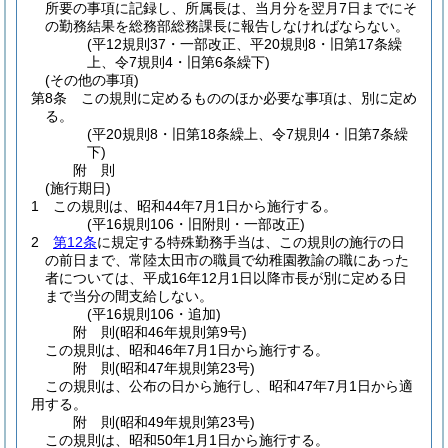
所要の事項に記録し、所属長は、当月分を翌月7日までにそ
の勤務結果を総務部総務課長に報告しなければならない。
(平12規則37・一部改正、平20規則8・旧第17条繰
上、令7規則4・旧第6条繰下)
(その他の事項)
第8条
この規則に定めるもののほか必要な事項は、別に定め
る。
(平20規則8・旧第18条繰上、令7規則4・旧第7条繰
下)
附
則
(施行期日)
1
この規則は、昭和44年7月1日から施行する。
(平16規則106・旧附則・一部改正)
2
第12条
に規定する特殊勤務手当は、この規則の施行の日
の前日まで、常陸太田市の職員で幼稚園教諭の職にあった
者については、平成16年12月1日以降市長が別に定める日
まで当分の間支給しない。
(平16規則106・追加)
附
則
(昭和46年
規則第9号)
この規則は、昭和46年7月1日から施行する。
附
則
(昭和47年
規則第23号)
この規則は、公布の日から施行し、昭和47年7月1日から適
用する。
附
則
(昭和49年
規則第23号)
この規則は、昭和50年1月1日から施行する。