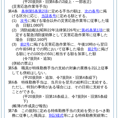
(平20規則8・旧第6条の2繰上・一部改正)
(災害応急作業等手当)
第4条
条例第5条第2項
に定める手当の額は、
次の各号
に掲
げる区分に応じ、
当該各号
に定める額とする。
(1)
次号
に掲げる場合以外の災害応急作業等に従事した場
合 日額1,080円
(2)
消防組織法
(昭和22年法律第226号)
に
第45条第1項
に規
定する緊急消防援助隊として災害応急作業等に従事した
場合 日額2,160円
(3)
前2号
に掲げる災害応急作業等に、午後10時から翌日
の午前5時までの間において従事した場合
前2号
に掲げ
る額にその100分の50に相当する額を加算した額
(令7規則4・追加)
(併給の禁止)
第5条
職員が特殊勤務手当の支給の対象の業務を2以上従事
しても併給はしない。
(平20規則8・追加、令7規則4・旧第4条繰下)
第6条
特殊勤務手当は、当月分を翌月の給料日に支給する。
ただし、特別の事情がある場合には、その日前に支給する
ことができる。
(平20規則8・旧第16条繰上、令7規則4・旧第5条繰
下)
(帳簿の作成及び報告)
第7条
この規則に定める特殊勤務手当の支給を受けるべき勤
務に従事した職員は、
別記様式
等による特殊勤務実績簿に