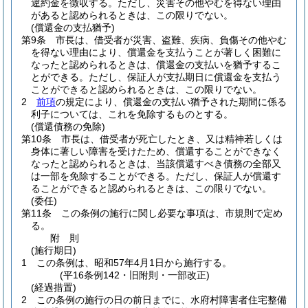
違約金を徴収する。
ただし、災害その他やむを得ない理由
があると認められるときは、この限りでない。
(償還金の支払猶予)
第9条
市長は、借受者が災害、盗難、疾病、負傷その他やむ
を得ない理由により、償還金を支払うことが著しく困難に
なったと認められるときは、償還金の支払いを猶予するこ
とができる。
ただし、保証人が支払期日に償還金を支払う
ことができると認められるときは、この限りでない。
2
前項
の規定により、償還金の支払い猶予された期間に係る
利子については、これを免除するものとする。
(償還債務の免除)
第10条
市長は、借受者が死亡したとき、又は精神若しくは
身体に著しい障害を受けたため、償還することができなく
なったと認められるときは、当該償還すべき債務の全部又
は一部を免除することができる。
ただし、保証人が償還す
ることができると認められるときは、この限りでない。
(委任)
第11条
この条例の施行に関し必要な事項は、市規則で定め
る。
附
則
(施行期日)
1
この条例は、昭和57年4月1日から施行する。
(平16条例142・旧附則・一部改正)
(経過措置)
2
この条例の施行の日の前日までに、水府村障害者住宅整備