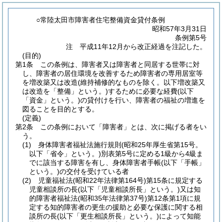
○常陸太田市障害者住宅整備資金貸付条例
昭和57年3月31日
条例第5号
注 平成11年12月から改正経過を注記した。
(目的)
第1条
この条例は、障害者又は障害者と同居する世帯に対
し、障害者の居住環境を改善するため障害者の専用居室等
を増改築又は改造
(維持補修的なものを除く。以下増改築又
は改造を「整備」という。)
するために必要な経費
(以下
「資金」という。)
の貸付けを行い、障害者の福祉の増進を
図ることを目的とする。
(定義)
第2条
この条例において「障害者」とは、次に掲げる者をい
う。
(1)
身体障害者福祉法施行規則
(昭和25年厚生省第15号。
以下「省令」という。)
別表第5号に定める1級から4級ま
でに該当する障害を有し、身体障害者手帳
(以下「手帳」
という。)
の交付を受けている者
(2)
児童福祉法
(昭和22年法律第164号)
第15条に規定する
児童相談所の長
(以下「児童相談所長」という。)
又は知
的障害者福祉法
(昭和35年法律第37号)
第12条第1項に規
定する知的障害者の更生の援助と必要な保護に関する相
談所の長
(以下「更生相談所長」という。)
によって知能