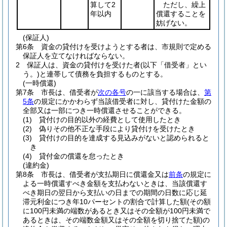
算して2
ただし、繰上
年以内
償還することを
妨げない。
(保証人)
第6条
資金の貸付けを受けようとする者は、市規則で定める
保証人を立てなければならない。
2
保証人は、資金の貸付けを受けた者
(以下「借受者」とい
う。)
と連帯して債務を負担するものとする。
(一時償還)
第7条
市長は、借受者が
次の各号
の一に該当する場合は、
第
5条
の規定にかかわらず当該借受者に対し、貸付けた金額の
全部又は一部につき一時償還させることができる。
(1)
貸付けの目的以外の経費として使用したとき
(2)
偽りその他不正な手段により貸付けを受けたとき
(3)
貸付けの目的を達成する見込みがないと認められると
き
(4)
貸付金の償還を怠ったとき
(違約金)
第8条
市長は、借受者が支払期日に償還金又は
前条
の規定に
よる一時償還すべき金額を支払わないときは、当該償還す
べき期日の翌日から支払いの日までの期間の日数に応じ延
滞元利金につき年10パーセントの割合で計算した額
(その額
に100円未満の端数があるとき又はその全額が100円未満で
あるときは、その端数金額又はその全額を切り捨てた額)
の