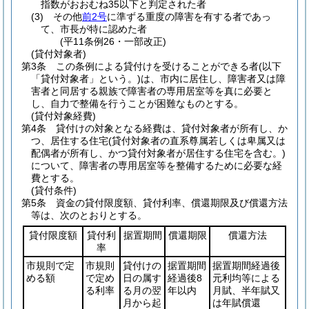
指数がおおむね35以下と判定された者
(3)
その他
前2号
に準ずる重度の障害を有する者であっ
て、市長が特に認めた者
(平11条例26・一部改正)
(貸付対象者)
第3条
この条例による貸付けを受けることができる者
(以下
「貸付対象者」という。)
は、市内に居住し、障害者又は障
害者と同居する親族で障害者の専用居室等を真に必要と
し、自力で整備を行うことが困難なものとする。
(貸付対象経費)
第4条
貸付けの対象となる経費は、貸付対象者が所有し、か
つ、居住する住宅
(貸付対象者の直系尊属若しくは卑属又は
配偶者が所有し、かつ貸付対象者が居住する住宅を含む。)
について、障害者の専用居室等を整備するために必要な経
費とする。
(貸付条件)
第5条
資金の貸付限度額、貸付利率、償還期限及び償還方法
等は、次のとおりとする。
貸付限度額
貸付利
据置期間
償還期限
償還方法
率
市規則で定
市規則
貸付けの
据置期間
据置期間経過後
める額
で定め
日の属す
経過後8
元利均等による
る利率
る月の翌
年以内
月賦、半年賦又
月から起
は年賦償還