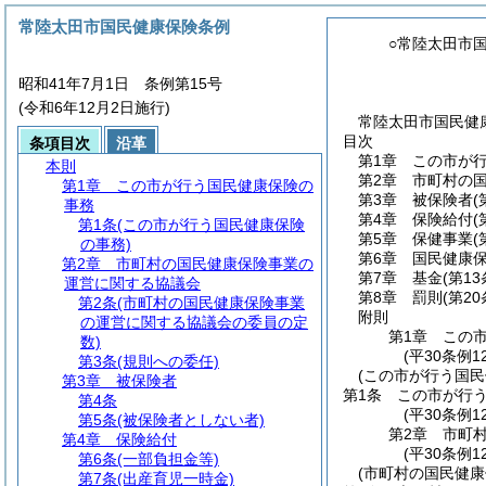
常陸太田市国民健康保険条例
○常陸太田市
昭和41年7月1日 条例第15号
(令和6年12月2日施行)
常陸太田市国民健康
目次
条項目次
沿革
第1章
この市が
本則
第2章
市町村の
第1章
この市が行う国民健康保険の
第3章
被保険者
(
事務
第4章
保険給付
(
第1条
(この市が行う国民健康保険
第5章
保健事業
(
の事務)
第6章
国民健康
第2章
市町村の国民健康保険事業の
第7章
基金
(第1
運営に関する協議会
第8章
罰則
(第2
第2条
(市町村の国民健康保険事業
附則
の運営に関する協議会の委員の定
第1章
この
数)
(平30条例1
第3条
(規則への委任)
(この市が行う国民
第3章
被保険者
第1条
この市が行
第4条
(平30条例
第5条
(被保険者としない者)
第2章
市町
第4章
保険給付
(平30条例1
第6条
(一部負担金等)
(市町村の国民健
第7条
(出産育児一時金)