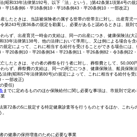
法
(昭和33年法律第192号。以下「法」という。)
第42条第1項第4号の
20・平15条例6・平18条例10・平18条例43・平20条例10・一部改正)
産したときは、当該被保険者の属する世帯の世帯主に対し、出産育児一時金
令第243号)
第36条の規定を勘案し、必要があると認めるときは、規則で
かわらず、出産育児一時金の支給は、同一の出産につき、健康保険法
(大
昭和33年法律第138号。他の法律において準用し、又は例による場合を含
の規定によって、これに相当する給付を受けることができる場合には、
43・平20条例10・平20条例34・平23条例11・平26条例82・令3条例22
亡したときは、その者の葬祭を行う者に対し、葬祭費として、50,000
かわらず、葬祭費の支給は、同一の死亡につき、健康保険法、船員保険
る法律
(昭和57年法律第80号)
の規定によって、これに相当する給付を受
10・一部改正)
の委任)
条
までに定めるもののほか保険給付に関し必要な事項は、市規則で定め
事業
法第72条の5に規定する特定健康診査等を行うものとするほか、これら
う。
者の健康の保持増進のために必要な事業