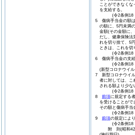
ことができなくな
を支給する。
(令2条例1
5
傷病手当金の額
の額に、5円未満
金額
(その金額に
だし、健康保険法
れを切り捨て、5
ときは、これを切
(令2条例18
6
傷病手当金の支給
(令2条例18
(新型コロナウイ
7
新型コロナウイ
者に対しては、こ
される額より少な
(令2条例18
8
前項
に規定する
を受けることがで
その額と傷病手当
(令2条例18
9
前項
の規定によ
(令2条例18
附
則
(昭和4
(施行期日)