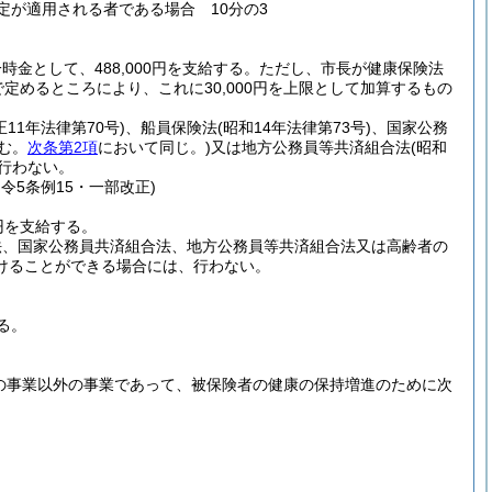
規定が適用される者である場合 10分の3
として、488,000円を支給する。
ただし、市長が健康保険法
定めるところにより、これに30,000円を上限として加算するもの
正11年法律第70号)
、船員保険法
(昭和14年法律第73号)
、国家公務
む。
次条第2項
において同じ。)
又は地方公務員等共済組合法
(昭和
行わない。
・令5条例15・一部改正)
円を支給する。
法、国家公務員共済組合法、地方公務員等共済組合法又は高齢者の
けることができる場合には、行わない。
る。
の事業以外の事業であって、被保険者の健康の保持増進のために次