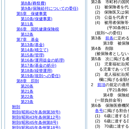
第2条
市町村の国
第8条
(葬祭費)
(1)
被保険者を代
第9条
(保険給付についての委任)
(2)
保険医又は保
第5章
保健事業
(3)
公益を代表す
第10条
(保健事業)
(4)
被用者保険等
第11条
(平30条例
第6章
国民健康保険税
(規則への委任)
第12条
第3条
前条
に定め
第7章
基金
第3章
被保
第13条
(基金)
第4条
削除
第14条
(積立て)
(被保険者としない
第15条
(管理)
第5条
次に掲げる
第16条
(運用益金の処理)
(1)
児童福祉法
(
第17条
(基金の処分)
る児童であって
第18条
(繰替運用)
(2)
老人福祉法
(
第19条
(規則への委任)
欄に掲げる金額
第8章
罰則
2
前項
の規定の適
第20条
(平21条例
第21条
第4章
保険
第22条
(一部負担金等)
第23条
第6条
保険医療機
附則
各号
に掲げる割合
附則
(昭和42年条例第38号)
(1)
6歳に達する
附則
(昭和43年条例第12号)
(2)
6歳に達する
附則
(昭和45年条例第8号)
(3)
70歳に達す
附則
(昭和45年条例第18号)