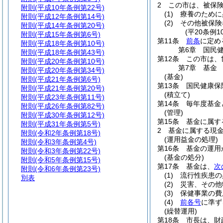
2
この市は、被保
附則
(平成10年条例第22号)
(1)
療養のために
附則
(平成12年条例第14号)
(2)
その他被保険
附則
(平成14年条例第20号)
(平20条例
附則
(平成15年条例第6号)
第11条
前条
に定め
附則
(平成18年条例第10号)
第6章
国民
附則
(平成18年条例第43号)
第12条
この市は、
附則
(平成20年条例第10号)
第7章
基金
附則
(平成20年条例第34号)
(基金)
附則
(平成21年条例第6号)
第13条
国民健康保
附則
(平成21年条例第20号)
(積立て)
附則
(平成23年条例第11号)
第14条
毎年度基金
附則
(平成26年条例第82号)
(管理)
附則
(平成30年条例第12号)
第15条
基金に属す
附則
(平成31年条例第5号)
2
基金に属する現
附則
(令和2年条例第18号)
(運用益金の処理)
附則
(令和3年条例第4号)
第16条
基金の運用
附則
(令和3年条例第22号)
(基金の処分)
附則
(令和5年条例第15号)
第17条
基金は、
次
附則
(令和6年条例第23号)
(1)
流行性疾患の
別表
(2)
災害、その他
(3)
保健事業の費
(4)
前各号
に準ず
(繰替運用)
第18条
市長は、財