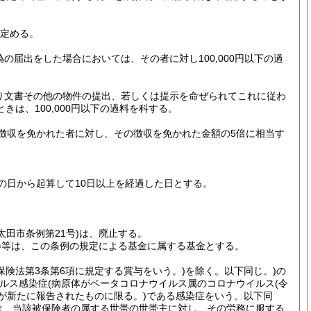
定める。
の届出をした場合においては、その者に対し100,000円以下の過
り文書その他の物件の提出、若しくは提示を命ぜられてこれに従わ
は、100,000円以下の過料を科する。
徴収を免かれた者に対し、その徴収を免かれた金額の5倍に相当す
の日から起算して10日以上を経過した日とする。
太田市条例第21号)
は、廃止する。
券等は、この条例の規定による基金に属する基金とする。
保険法第3条第6項に規定する賞与をいう。)
を除く。以下同じ。)
の
イルス感染症
(病原体がベータコロナウイルス属のコロナウイルス
(令
が新たに報告されたものに限る。)
である感染症をいう。以下同
は、当該被保険者の属する世帯の世帯主に対し、その労務に服する