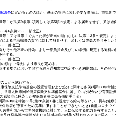
第18条
に定めるもののほか、基金の管理に関し必要な事項は、市規則で
世帯主が法第9条第1項若しくは第5項の規定による届出をせず、又は虚偽
14・令6条例23・一部改正)
世帯主又は世帯主であった者が正当の理由なしに法第113条の規定によ
定による当該職員の質問に対して答弁せず、若しくは虚偽の答弁をしたとき
14・一部改正)
偽りその他不正の行為により一部負担金及びこの条例に規定する過料の
を科する。
14・一部改正)
料の額は、情状により市長が定める。
収する場合において発する納入通知書に指定すべき納期限は、その発付
布の日から施行する。
健康保険支払準備基金の設置管理および処分に関する条例
(昭和39年常陸
前、常陸太田市国民健康保険支払準備基金に属していた現金及び有価証
ルス感染症に感染した被保険者等に係る傷病手当金)
(昭和40年法律第33号)
第28条第1項に規定する給与等をいい、賞与
(健康
被保険者が療養のため労務に服することができないとき
(新型コロナウ
華人民共和国から世界保健機関に対して、人に伝染する能力を有すること
き又は発熱等の症状があり当該感染症の感染が疑われるときに限る。)