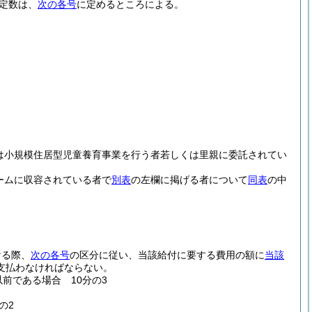
定数は、
次の各号
に定めるところによる。
は小規模住居型児童養育事業を行う者若しくは里親に委託されてい
ームに収容されている者で
別表
の左欄に掲げる者について
同表
の中
ける際、
次の各号
の区分に従い、当該給付に要する費用の額に
当該
支払わなければならない。
前である場合 10分の3
の2