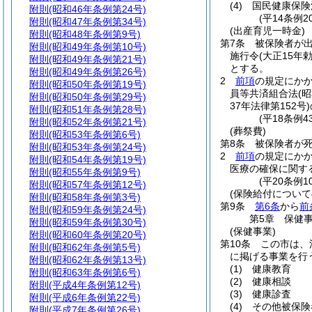
(4)
国民健康保険
附則
(昭和46年条例第24号)
(平14条例
附則
(昭和47年条例第34号)
(出産育児一時金)
附則
(昭和48年条例第9号)
第7条
被保険者が出
附則
(昭和49年条例第10号)
施行令
(大正15年勅
附則
(昭和49年条例第21号)
とする。
附則
(昭和49年条例第26号)
2
前項
の規定にか
附則
(昭和50年条例第19号)
員等共済組合法
(
附則
(昭和50年条例第29号)
37年法律第152号)
附則
(昭和51年条例第28号)
(平18条例
附則
(昭和52年条例第21号)
(葬祭費)
附則
(昭和53年条例第6号)
第8条
被保険者が死
附則
(昭和53年条例第24号)
2
前項
の規定にか
附則
(昭和54年条例第19号)
医療の確保に関す
附則
(昭和55年条例第9号)
(平20条例
附則
(昭和57年条例第12号)
(保険給付について
附則
(昭和58年条例第3号)
第9条
第6条
から
前
附則
(昭和59年条例第24号)
第5章
保健
附則
(昭和59年条例第30号)
(保健事業)
附則
(昭和60年条例第20号)
第10条
この市は、
附則
(昭和62年条例第5号)
に掲げる事業を行
附則
(昭和62年条例第13号)
(1)
健康教育
附則
(昭和63年条例第6号)
(2)
健康相談
附則
(平成4年条例第12号)
(3)
健康診査
附則
(平成6年条例第22号)
(4)
その他被保険
附則
(平成7年条例第26号)