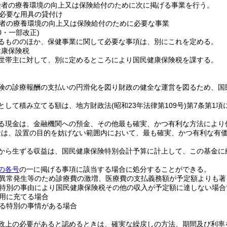
険者の療養環境の向上又は保険給付のために次に掲げる事業を行う。
必要な用具の貸付け
者の療養環境の向上又は保険給付のために必要な事業
10・一部改正)
るもののほか、保健事業に関して必要な事項は、別にこれを定める。
健康保険税
世帯主に対して、別に定めるところにより国民健康保険税を課する。
険の診療報酬の支払いの円滑化を図り財政の健全な運営を図るため、国
として積み立てる額は、地方財政法
(昭和23年法律第109号)
第7条第1
る現金は、金融機関への預金、その他最も確実、かつ有利な方法により
金は、設置の目的を妨げない範囲内において、最も確実、かつ有利な有
から生ずる収益は、国民健康保険特別会計予算に計上して、この基金に
の各号
の一に掲げる事項に該当する場合に処分することができる。
異常発生等のため診療費の激増、医療費の支払義務額が予定額よりも著
特別の事由により国民健康保険税その他の収入が予定額に達しない場合
用に充てる場合
る特別の事情がある場合
政上の必要があると認めるときは、確実な繰戻しの方法、期間及び利率