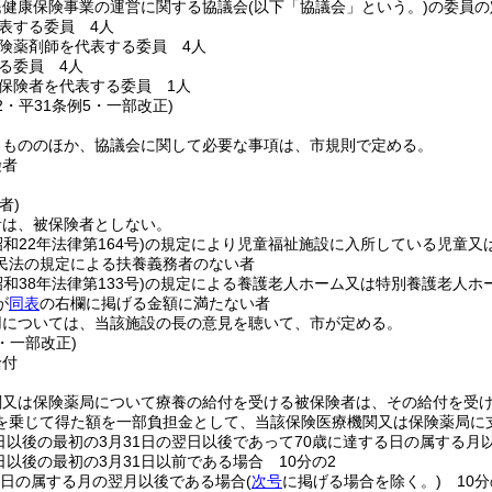
民健康保険事業の運営に関する協議会
(以下「協議会」という。)
の委員の
表する委員 4人
険薬剤師を代表する委員 4人
る委員 4人
保険者を代表する委員 1人
12・平31条例5・一部改正)
るもののほか、協議会に関して必要な事項は、市規則で定める。
険者
者)
者は、被保険者としない。
昭和22年法律第164号)
の規定により児童福祉施設に入所している児童又
民法の規定による扶養義務者のない者
昭和38年法律第133号)
の規定による養護老人ホーム又は特別養護老人ホ
が
同表
の右欄に掲げる金額に満たない者
用については、当該施設の長の意見を聴いて、市が定める。
6・一部改正)
給付
関又は保険薬局について療養の給付を受ける被保険者は、その給付を受
を乗じて得た額を一部負担金として、当該保険医療機関又は保険薬局に
日以後の最初の3月31日の翌日以後であって70歳に達する日の属する月以
日以後の最初の3月31日以前である場合 10分の2
る日の属する月の翌月以後である場合
(
次号
に掲げる場合を除く。)
10分