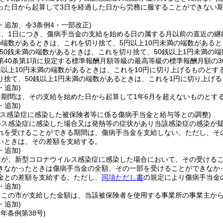
った日から起算して3日を経過した日から労務に服することができない
8・追加、令3条例4・一部改正)
は、1日につき、傷病手当金の支給を始める日の属する月以前の直近の継
の端数があるときは、これを切り捨て、5円以上10円未満の端数があると
、50銭未満の端数があるときは、これを切り捨て、50銭以上1円未満の
第40条第1項に規定する標準報酬月額等級の最高等級の標準報酬月額の3
円以上10円未満の端数があるときは、これを10円に切り上げるものとする
り捨て、50銭以上1円未満の端数があるときは、これを1円に切り上げる
・追加)
期間は、その支給を始めた日から起算して1年6月を超えないものとす
・追加)
ルス感染症に感染した被保険者等に係る傷病手当金と給与等との調整)
ルス感染症に感染した場合又は発熱等の症状があり当該感染症の感染が
れを受けることができる期間は、傷病手当金を支給しない。
ただし、そ
いときは、その差額を支給する。
・追加)
者が、新型コロナウイルス感染症に感染した場合において、その受ける
きなかったときは傷病手当金の全額、その一部を受けることができなか
金との差額を支給する。
ただし、
同項ただし書
の規定により傷病手当金
・追加)
りこの市が支給した金額は、当該被保険者を使用する事業所の事業主か
・追加)
2年
条例第38号)