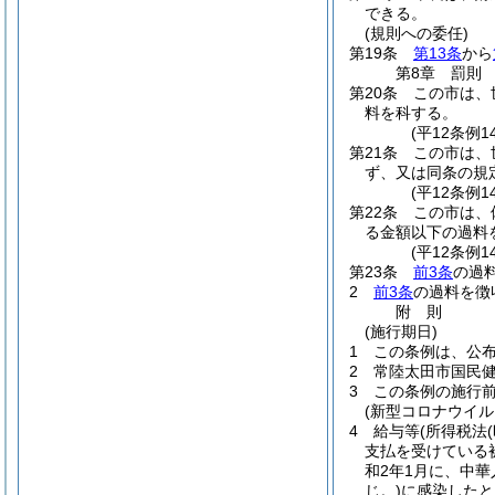
できる。
(規則への委任)
第19条
第13条
から
第8章
罰則
第20条
この市は、
料を科する。
(平12条例
第21条
この市は、
ず、又は同条の規
(平12条例
第22条
この市は、
る金額以下の過料
(平12条例
第23条
前3条
の過
2
前3条
の過料を徴
附
則
(施行期日)
1
この条例は、公
2
常陸太田市国民
3
この条例の施行
(新型コロナウイ
4
給与等
(所得税法
支払を受けている
和2年1月に、中
じ。)
に感染したと