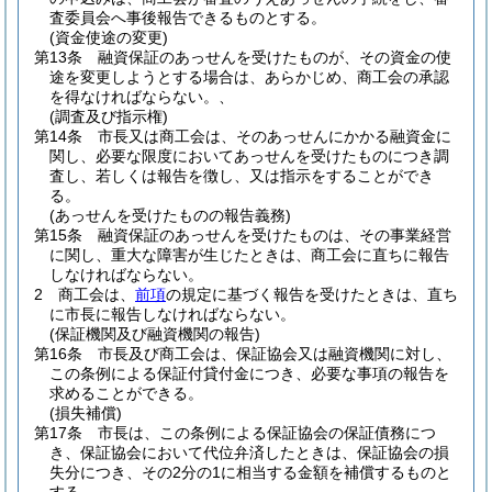
査委員会へ事後報告できるものとする。
(資金使途の変更)
第13条
融資保証のあっせんを受けたものが、その資金の使
途を変更しようとする場合は、あらかじめ、商工会の承認
を得なければならない。
、
(調査及び指示権)
第14条
市長又は商工会は、そのあっせんにかかる融資金に
関し、必要な限度においてあっせんを受けたものにつき調
査し、若しくは報告を徴し、又は指示をすることができ
る。
(あっせんを受けたものの報告義務)
第15条
融資保証のあっせんを受けたものは、その事業経営
に関し、重大な障害が生じたときは、商工会に直ちに報告
しなければならない。
2
商工会は、
前項
の規定に基づく報告を受けたときは、直ち
に市長に報告しなければならない。
(保証機関及び融資機関の報告)
第16条
市長及び商工会は、保証協会又は融資機関に対し、
この条例による保証付貸付金につき、必要な事項の報告を
求めることができる。
(損失補償)
第17条
市長は、この条例による保証協会の保証債務につ
き、保証協会において代位弁済したときは、保証協会の損
失分につき、その2分の1に相当する金額を補償するものと