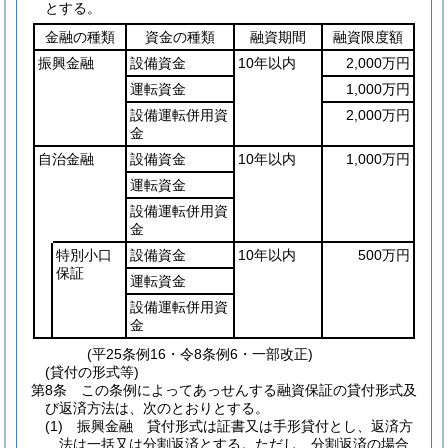
とする。
金融の種類
資金の種類
融資期間
融資限度額
振興金融
設備資金
10年以内
2,000万円
運転資金
1,000万円
設備運転併用資
2,000万円
金
自治金融
設備資金
10年以内
1,000万円
運転資金
設備運転併用資
金
特別小口
設備資金
10年以内
500万円
保証
運転資金
設備運転併用資
金
(平25条例16・令8条例6・一部改正)
(貸付の形式等)
第8条
この条例によってあっせんする融資保証の貸付形式及
び返済方法は、次のとおりとする。
(1)
振興金融 貸付形式は証書又は手形貸付とし、返済方
法は一括又は分割返済とする。
ただし、分割返済の場合