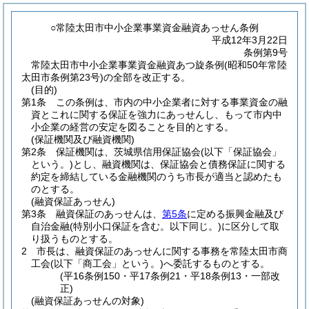
○常陸太田市中小企業事業資金融資あっせん条例
平成12年3月22日
条例第9号
常陸太田市中小企業事業資金融資あつ旋条例(昭和50年常陸
太田市条例第23号)の全部を改正する。
(目的)
第1条
この条例は、市内の中小企業者に対する事業資金の融
資とこれに関する保証を強力にあっせんし、もって市内中
小企業の経営の安定を図ることを目的とする。
(保証機関及び融資機関)
第2条
保証機関は、茨城県信用保証協会
(以下「保証協会」
という。)
とし、融資機関は、保証協会と債務保証に関する
約定を締結している金融機関のうち市長が適当と認めたも
のとする。
(融資保証あっせん)
第3条
融資保証のあっせんは、
第5条
に定める振興金融及び
自治金融
(特別小口保証を含む。以下同じ。)
に区分して取
り扱うものとする。
2
市長は、融資保証のあっせんに関する事務を常陸太田市商
工会
(以下「商工会」という。)
へ委託するものとする。
(平16条例150・平17条例21・平18条例13・一部改
正)
(融資保証あっせんの対象)