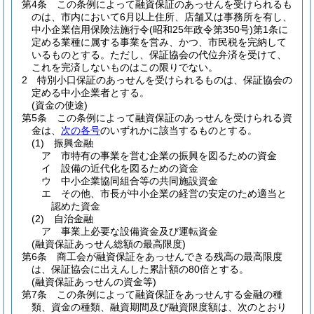
第4条
この条例によって融資保証のあっせんを受けられるも
のは、市内において6月以上住所、店舗又は事務所を有し、
中小企業信用保険法施行令
(昭和25年政令第350号)
第1条に
定める業種に属する事業を営み、かつ、市民税を完納して
いるものとする。
ただし、保証協会の代位弁済を受けて、
これを完済しないものはこの限りでない。
2
特別小口保証のあっせんを受けられるものは、保証協会の
定める中小企業者とする。
(資金の使途)
第5条
この条例によって融資保証のあっせんを受けられる資
金は、
次の各号
のいずれかに該当するものとする。
(1)
振興金融
ア
市特有の事業を営む企業の振興を図るための資金
イ
設備の近代化を図るための資金
ウ
中小企業協同組合等の共同施設資金
エ
その他、市長が中小企業の経営の安定のため適当と
認めた資金
(2)
自治金融
ア
事業上必要な設備資金及び運転資金
(融資保証あっせん総額の最高限度)
第6条
商工会が融資保証をあっせんできる残高の最高限度
は、保証協会に出えんした累計額の80倍とする。
(融資保証あっせんの資金等)
第7条
この条例によって融資保証をあっせんする金融の種
類、資金の種類、融資期間及び融資限度額は、次のとおり