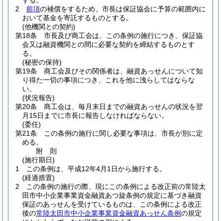
する。
2
前項
の補償をするため、市長は保証協会に予算の範囲内に
おいて基金を寄託するものとする。
(他機関との契約)
第18条
市長及び商工会は、この条例の施行につき、保証協
会又は融資機関との間に必要な契約を締結するものとす
る。
(秘密の保持)
第19条
商工会及びその関係者は、融資あっせんについて知
り得た一切の事項につき、これを他に洩らしてはならな
い。
(状況報告)
第20条
商工会は、毎月末日までの融資あっせんの状況を翌
月15日までに市長に報告しなければならない。
(委任)
第21条
この条例の施行に関し必要な事項は、市長が別に定
める。
附
則
(施行期日)
1
この条例は、平成12年4月1日から施行する。
(経過措置)
2
この条例の施行の際、現にこの条例による改正前の常陸太
田市中小企業事業資金融資あつ旋条例の規定に基づき融資
保証のあっせんを受けているものは、この条例による改正
後の
常陸太田市中小企業事業資金融資あっせん条例
の規定