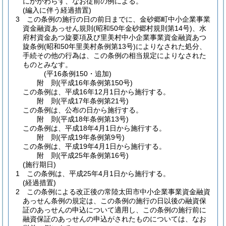
にかかわらず、なお従前の例による。
(編入に伴う経過措置)
3
この条例の施行の日の前日までに、金砂郷町中小企業事業
資金融資あっせん規則
(昭和50年金砂郷村規則第14号)
、水
府村資金あつ旋要項及び里美村中小企業事業資金融資あつ
旋条例
(昭和50年里美村条例第13号)
によりなされた処分、
手続その他の行為は、この条例の相当規定によりなされた
ものとみなす。
(平16条例150・追加)
附
則
(平成16年
条例第150号)
この条例は、平成16年12月1日から施行する。
附
則
(平成17年
条例第21号)
この条例は、公布の日から施行する。
附
則
(平成18年
条例第13号)
この条例は、平成18年4月1日から施行する。
附
則
(平成19年
条例第9号)
この条例は、平成19年4月1日から施行する。
附
則
(平成25年
条例第16号)
(施行期日)
1
この条例は、平成25年4月1日から施行する。
(経過措置)
2
この条例による改正後の常陸太田市中小企業事業資金融資
あっせん条例の規定は、この条例の施行の日以後の融資保
証のあっせんの申込について適用し、この条例の施行前に
融資保証のあっせんの申込がされたものについては、なお