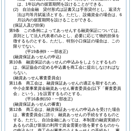
は、1年以内の据置期間を設けることができる。
(2)
自治金融 貸付形式は証書又は手形貸付とし、返済方
法は均等月賦返済とする。
ただし、設備資金の場合は、6
月以内の据置期間を設けることができる。
(保証人及び担保)
第9条
この条例によってあっせんする融資保証については、
原則として法人代表者のみとし、必要に応じて物的担保を
徴するものとする。
ただし、特別小口保証の場合は、この
限りでない。
(平19条例9・一部改正)
(融資保証あっせんの申込)
第10条
融資保証のあっせんの申込みをしようとするもの
は、保証協会の定める申込書を商工会に提出しなければな
らない。
(融資あっせん審査委員会)
第11条
商工会は、融資保証あっせんの適正を期するため、
中小企業事業資金融資あっせん審査委員会
(以下「審査委員
会」という。)
を設置するものとする。
(平16条例150・一部改正)
(融資保証あっせんの審査)
第12条
商工会は、融資保証あっせんの申込みを受けた場合
は、審査委員会に諮り、融資あっせんの手続をするものと
する。
ただし、自治金融にあっては、本制度の融資実績の
あるもの及び新規の利用で資金需要が急を要するものから
の申込みは、商工会が審査のうえあっせんの手続をし、審