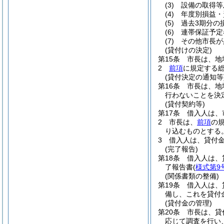
(3)
設備の取得等
(4)
年度別損益・
(5)
過去3期分の
(6)
連帯保証予定
(7)
その他市長が
(貸付けの決定)
第15条
市長は、地
2
前項
に規定する
(貸付決定の通知等
第16条
市長は、地
行わないことを決
(貸付契約等)
第17条
借入人は、
2
市長は、
前項
の
り込むものとする
3
借入人は、貸付
(完了報告)
第18条
借入人は、
了報告書
(
様式第9
(関係書類の整備)
第19条
借入人は、
備し、これを貸付
(貸付金の管理)
第20条
市長は、貸
応じて調査を行い