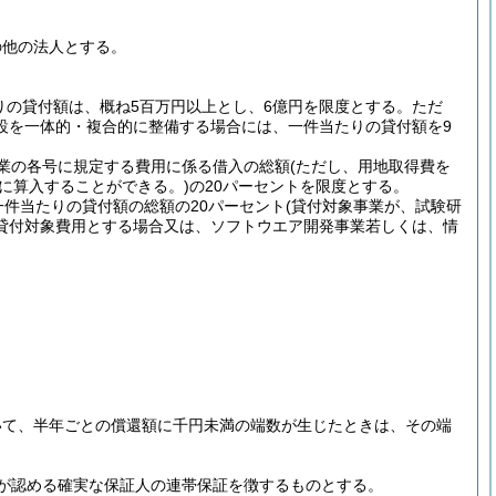
の他の法人とする。
りの貸付額は、概ね5百万円以上とし、6億円を限度とする。
ただ
設を一体的・複合的に整備する場合には、一件当たりの貸付額を9
業の各号に規定する費用に係る借入の総額
(ただし、用地取得費を
に算入することができる。)
の20パーセントを限度とする。
件当たりの貸付額の総額の20パーセント
(貸付対象事業が、試験研
貸付対象費用とする場合又は、ソフトウエア開発事業若しくは、情
いて、半年ごとの償還額に千円未満の端数が生じたときは、その端
が認める確実な保証人の連帯保証を徴するものとする。