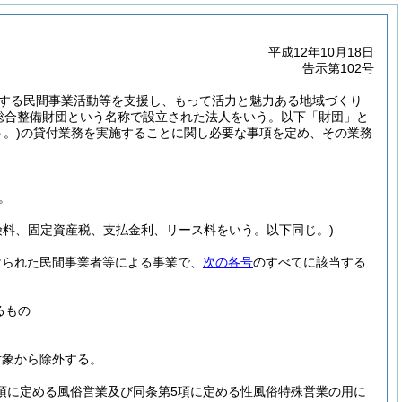
平成12年10月18日
告示第102号
する民間事業活動等を支援し、もって活力と魅力ある地域づくり
地域総合整備財団という名称で設立された法人をいう。以下「財団」と
。)
の貸付業務を実施することに関し必要な事項を定め、その業務
。
険料、固定資産税、支払金利、リース料をいう。以下同じ。)
けられた民間事業者等による事業で、
次の各号
のすべてに該当する
るもの
対象から除外する。
1項に定める風俗営業及び同条第5項に定める性風俗特殊営業の用に