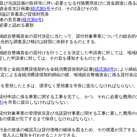
及び当該設備の取得等に伴い必要となる付随費用並びに賃金調達に係る
資金収支計画書
(
様式第5号
その1、その2及びその3)
損益計算書及び貸借対照表
者の意見書
(
様式第6号
)
必要と認める書類
域総合整備資金の貸付決定に当たって、貸付対象事業についての総合的
総合的な調査及び検討は財団に依頼するものとする。
)
域総合整備資金の貸付けを行うことを決定した申請者に対しては、地域
定した申請者に対しては、その旨を通知するものとする。
市長と金銭消費貸借契約を金銭消費貸借契約証書
(
様式第8号
)
により締結
規定による金銭消費貸借契約締結の後、地域総合整備資金に係る貸付金
。
金を受領したときは、遅滞なく受領書を市長に提出しなければならない
貸付申請に係る事業に関する工事を完了し、かつ、それに必要な費用の
号
)
を市長に提出しなければならない。
貸付対象事業の管理状況及び当該貸付事業に関する工事に要した費用の
金の償還が完了するまで保存しなければならない。
付金の使途の確認又は貸付債権の確保を図るため、その償還が完了する
、借入人に報告を行わせることができる。