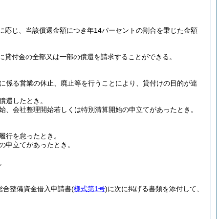
に応じ、当該償還金額につき年14パーセントの割合を乗じた金額
に貸付金の全部又は一部の償還を請求することができる。
に係る営業の休止、廃止等を行うことにより、貸付けの目的が達
償還したとき。
始、会社整理開始若しくは特別清算開始の申立てがあったとき。
履行を怠ったとき。
の申立てがあったとき。
。
総合整備資金借入申請書
(
様式第1号
)
に次に掲げる書類を添付して、