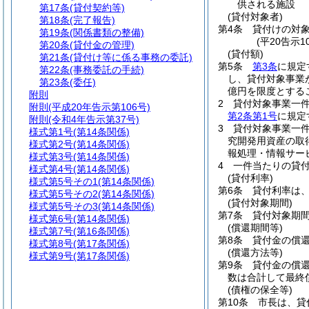
供される施設
第17条
(貸付契約等)
(貸付対象者)
第18条
(完了報告)
第4条
貸付けの対
第19条
(関係書類の整備)
(平20告示1
第20条
(貸付金の管理)
(貸付額)
第21条
(貸付け等に係る事務の委託)
第5条
第3条
に規定
第22条
(事務委託の手続)
し、貸付対象事業
第23条
(委任)
億円を限度とする
附則
2
貸付対象事業一
附則
(平成20年告示第106号)
第2条第1号
に規定
附則
(令和4年告示第37号)
3
貸付対象事業一
様式第1号
(第14条関係)
究開発用資産の取
様式第2号
(第14条関係)
報処理・情報サー
様式第3号
(第14条関係)
4
一件当たりの貸付
様式第4号
(第14条関係)
(貸付利率)
様式第5号
その1(第14条関係)
第6条
貸付利率は
様式第5号
その2(第14条関係)
(貸付対象期間)
様式第5号
その3(第14条関係)
第7条
貸付対象期間
様式第6号
(第14条関係)
(償還期間等)
様式第7号
(第16条関係)
第8条
貸付金の償還
様式第8号
(第17条関係)
(償還方法等)
様式第9号
(第17条関係)
第9条
貸付金の償
数は合計して最終
(債権の保全等)
第10条
市長は、貸