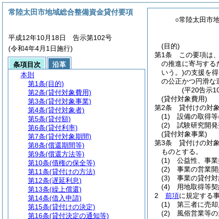
常陸太田市地域総合整備資金貸付要項
○常陸太田市
平成12年10月18日 告示第102号
(目的)
(令和4年4月1日施行)
第1条
この要項は
の推進に寄与する
条項目次
沿革
いう。)
の支援を得
本則
の公正かつ円滑な
第1条
(目的)
(平20告示
第2条
(貸付対象費用)
(貸付対象費用)
第3条
(貸付対象事業)
第2条
貸付けの対
第4条
(貸付対象者)
(1)
設備の取得等
第5条
(貸付額)
(2)
試験研究開発
第6条
(貸付利率)
(貸付対象事業)
第7条
(貸付対象期間)
第3条
貸付けの対
第8条
(償還期間等)
ものとする。
第9条
(償還方法等)
(1)
公益性、事業
第10条
(債権の保全等)
(2)
事業の営業開
第11条
(貸付けの方法)
(3)
事業の貸付対
第12条
(遅延利息)
(4)
用地取得等契
第13条
(繰上償還)
2
前項
に規定する
第14条
(借入申請)
(1)
第三者に売却
第15条
(貸付けの決定)
(2)
風俗営業等の
第16条
(貸付決定の通知等)