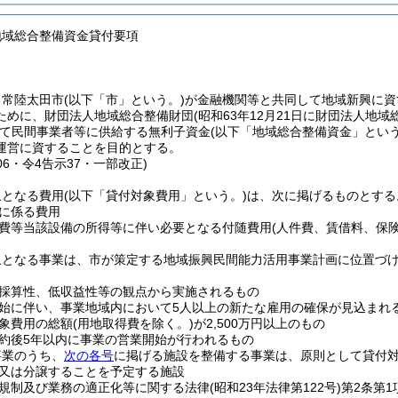
地域総合整備資金貸付要項
、常陸太田市
(以下「市」という。)
が金融機関等と共同して地域新興に資
ために、財団法人地域総合整備財団
(昭和63年12月21日に財団法人
て民間事業者等に供給する無利子資金
(以下「地域総合整備資金」という
運営に資することを目的とする。
106・令4告示37・一部改正)
象となる費用
(以下「貸付対象費用」という。)
は、次に掲げるものとする
に係る費用
費等当該設備の所得等に伴い必要となる付随費用
(人件費、賃借料、保
象となる事業は、市が策定する地域振興民間能力活用事業計画に位置づ
採算性、低収益性等の観点から実施されるもの
始に伴い、事業地域内において5人以上の新たな雇用の確保が見込まれ
象費用の総額
(用地取得費を除く。)
が2,500万円以上のもの
約後5年以内に事業の営業開始が行われるもの
事業のうち、
次の各号
に掲げる施設を整備する事業は、原則として貸付
又は分譲することを予定する施設
規制及び業務の適正化等に関する法律
(昭和23年法律第122号)
第2条第