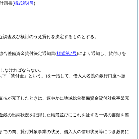
計画書
(
様式第4号
)
な調査及び検討のうえ貸付を決定するものとする。
総合整備資金貸付決定通知書
(
様式第7号
)
により通知し、貸付けを
しなければならない。
(以下「貸付金」という。)
を一括して、借入人名義の銀行口座へ振
。
支払が完了したときは、速やかに地域総合整備資金貸付対象事業完
金銭の出納状況を記録した帳簿並びにこれを証する一切の書類を整
までの間、貸付対象事業の状況、借入人の信用状況等につき必要に