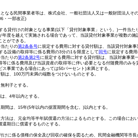
象となる民間事業者等は、株式会社、一般社団法人又は一般財団法人そ
06・一部改正)
する貸付けの対象となる事業
(以下「貸付対象事業」という。)
一件当た
が年度を越えて実施される場合であって、当該貸付対象事業が複数の施
ことができる。
件当たりの
第2条各号
に規定する費用に対する貸付額は、当該貸付対象事
する設備の取得等に係る費用の3分の1を限度として
同号
に規定する費用
件当たりの
第2条第2号
に規定する費用に対する貸付額は、当該対象事業一
得等に係る費用及び当該資産の取得等に伴い必要となる付随費用のみを
ビス事業である場合にあっては50パーセント)
未満とする。
額は、100万円未満の端数をつけないものとする。
、無利子とする。
は、4年以内とする。
期間は、15年
(5年以内の据置期間を含む。)
以内とする。
還方法は、元金均等半年賦償還の方法によるものとする。
この場合にお
償還期日に償還するものとする。
付けに係る債権の保全及び回収の確保を図るため、民間金融機関等市長