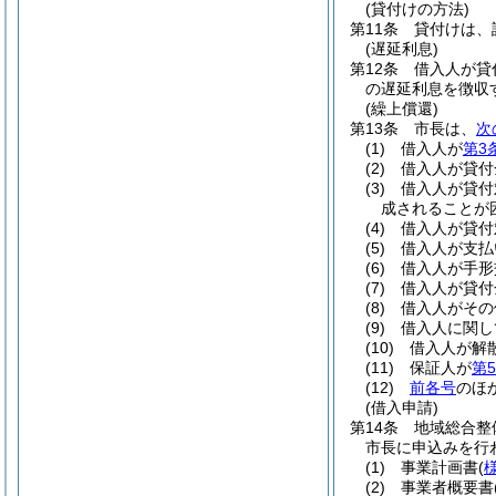
(貸付けの方法)
第11条
貸付けは、
(遅延利息)
第12条
借入人が貸
の遅延利息を徴収
(繰上償還)
第13条
市長は、
次
(1)
借入人が
第3
(2)
借入人が貸付
(3)
借入人が貸付
成されることが
(4)
借入人が貸付
(5)
借入人が支払
(6)
借入人が手形
(7)
借入人が貸付
(8)
借入人がその
(9)
借入人に関し
(10)
借入人が解
(11)
保証人が
第
(12)
前各号
のほ
(借入申請)
第14条
地域総合整
市長に申込みを行
(1)
事業計画書
(
(2)
事業者概要書