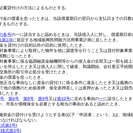
証書貸付けの方法によるものとする。
付金の償還を怠ったときは、当該償還期日の翌日から支払日までの日数
するものとする。
の各号
の一に該当すると認めるときは、当該借入人に対し、償還期日前
条第1項
に規定する地域振興民間能力活用事業計画に反したとき。
金を貸付けの目的以外の目的に使用したとき。
対象事業により取得した物件を他に譲渡等を行うこと又は貸付対象事業
困難になったとき。
対象事業に係る協調融資金融機関等からの借入金の全部又は一部を繰上
いを停止したとき又は借入人に関して破産、和議開始、会社更正手続開
交換所の取引停止処分を受けたとき。
金の償還を怠ったとき。
他正当な事由なしに資金の貸付けに係る条件に違反したとき又は義務の
て他の債務のため仮差押、保全差押若しくは差押があったとき又は競売
散したとき。
5号
、
第6号
、
第8号
、
第9号
又は
第10号
に定める事由の
一
に該当したとき
か、市長が債権保全を必要とする相当の事由があると認めたとき。
備資金の貸付けを受けようとする者
(以下「申請者」という。)
は、地域
わなければならない。
様式第2号
)
(
様式第3号
)