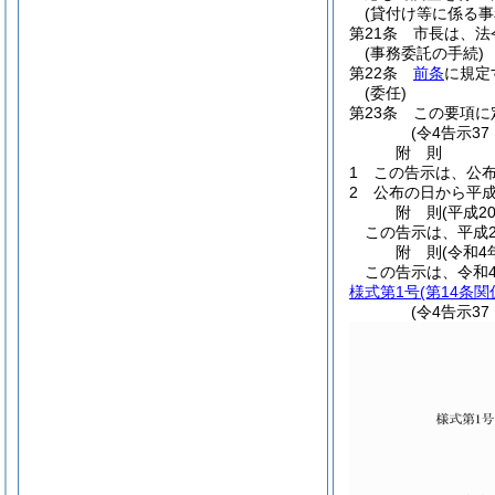
(貸付け等に係る事
第21条
市長は、法
(事務委託の手続)
第22条
前条
に規定
(委任)
第23条
この要項に
(令4告示3
附
則
1
この告示は、公
2
公布の日から平成
附
則
(平成2
この告示は、平成2
附
則
(令和4
この告示は、令和
様式第1号
(第14条関
(令4告示3