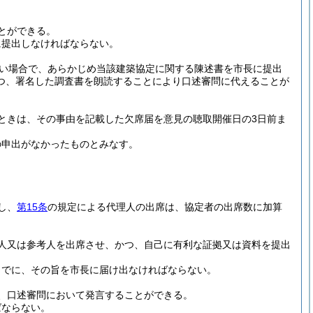
とができる。
に提出しなければならない。
い場合で、あらかじめ当該建築協定に関する陳述書を市長に提出
つ、署名した調査書を朗読することにより口述審問に代えることが
ときは、その事由を記載した欠席届を意見の聴取開催日の3日前ま
の申出がなかったものとみなす。
し、
第15条
の規定による代理人の出席は、協定者の出席数に加算
人又は参考人を出席させ、かつ、自己に有利な証拠又は資料を提出
までに、その旨を市長に届け出なければならない。
、口述審問において発言することができる。
ばならない。