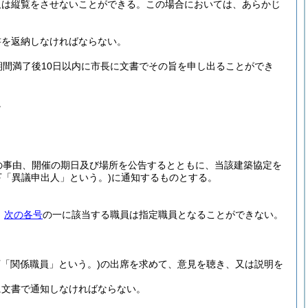
又は縦覧をさせないことができる。
この場合においては、あらかじ
書を返納しなければならない。
期間満了後10日以内に市長に文書でその旨を申し出ることができ
。
の事由、開催の期日及び場所を公告するとともに、当該建築協定を
下「異議申出人」という。)
に通知するものとする。
、
次の各号
の一に該当する職員は指定職員となることができない。
下「関係職員」という。)
の出席を求めて、意見を聴き、又は説明を
に文書で通知しなければならない。