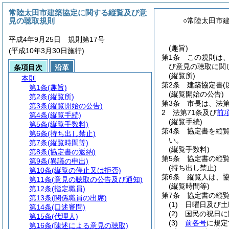
常陸太田市建築協定に関する縦覧及び意
見の聴取規則
○常陸太田市
平成4年9月25日 規則第17号
(趣旨)
(平成10年3月30日施行)
第1条
この規則は
び意見の聴取に関
条項目次
沿革
(縦覧所)
本則
第2条
建築協定書
第1条
(趣旨)
(縦覧開始の公告)
第2条
(縦覧所)
第3条
市長は、法
第3条
(縦覧開始の公告)
2
法第71条及び
前
第4条
(縦覧手続)
(縦覧手続)
第5条
(縦覧手数料)
第4条
協定書を縦
第6条
(持ち出し禁止)
い。
第7条
(縦覧時間等)
(縦覧手数料)
第8条
(協定書の返納)
第5条
協定書の縦
第9条
(異議の申出)
(持ち出し禁止)
第10条
(縦覧の停止又は拒否)
第6条
縦覧人は、
第11条
(意見の聴取の公告及び通知)
(縦覧時間等)
第12条
(指定職員)
第7条
協定書の縦
第13条
(関係職員の出席)
(1)
日曜日及び土
第14条
(口述審問)
(2)
国民の祝日に
第15条
(代理人)
(3)
前各号
に規定
第16条
(陳述による意見の聴取)