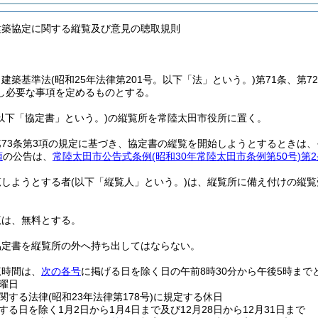
建築協定に関する縦覧及び意見の聴取規則
、建築基準法
(昭和25年法律第201号。以下「法」という。)
第71条、第
し必要な事項を定めるものとする。
(以下「協定書」という。)
の縦覧所を常陸太田市役所に置く。
第73条第3項の規定に基づき、協定書の縦覧を開始しようとするときは
項
の公告は、
常陸太田市公告式条例
(昭和30年常陸太田市条例第50号)
第2
覧しようとする者
(以下「縦覧人」という。)
は、縦覧所に備え付けの縦覧
覧は、無料とする。
協定書を縦覧所の外へ持ち出してはならない。
覧時間は、
次の各号
に掲げる日を除く日の午前8時30分から午後5時まで
曜日
関する法律
(昭和23年法律第178号)
に規定する休日
する日を除く1月2日から1月4日まで及び12月28日から12月31日まで