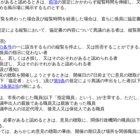
要があると認めるときは、
前項
の規定にかかわらず縦覧時間を伸縮し、
める掲示場に掲示するものとする。
縦覧を終わった場合及び縦覧時間を経過した場合は、直ちに係員に協定
規定による縦覧において、協定書の内容について異議のある者は、縦覧
否)
の各号
の一に該当するものの縦覧を停止し、又は拒否することができる
係員の指示に従わない者
し、若しくはき損し、又はそのおそれがあると認められる者
及ぼし、又はそのおそれがあると認められる者
及び通知)
見の聴取を開催しようとするときは、開催日の7日前までに意見の聴取
以下「協定者」という。)
及び
第9条
の規定により異議の申出をした者
(以
3条第2項
の例による。
は、市長の命じた職員
(以下「指定職員」という。)
が主宰する。
ただし
議申出人の親族である職員又は親族であった職員
議申出人の法定代理人、後見人又は保佐人である職員
、必要があると認めるときは、意見の聴取に、関係行政機関の職員
(以
る。
いては、あらかじめ意見の聴取の事由、開催の期日及び場所を関係職員