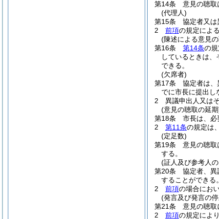
第14条
意見の聴取
(代理人)
第15条
協定者又は
2
前項
の規定によ
(陳述による意見の
第16条
第14条
の規
しているときは、
できる。
(欠席者)
第17条
協定者は、
でに市長に提出し
2
異議申出人又は
(意見の聴取の延期
第18条
市長は、必
2
第11条
の規定は
(定足数)
第19条
意見の聴取
する。
(証人及び参考人の
第20条
協定者、異
することができる
2
前項
の場合にお
(発言及び発言の停
第21条
意見の聴取
2
前項
の規定によ