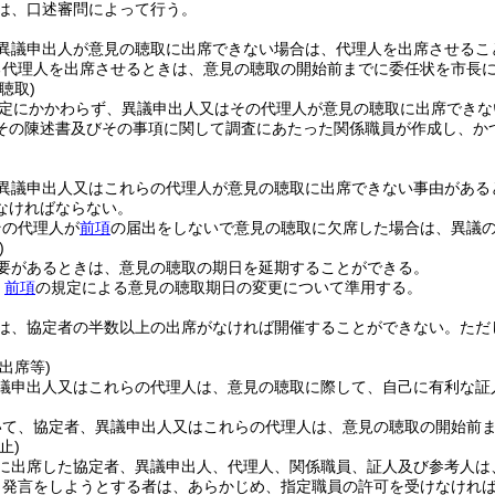
は、口述審問によって行う。
異議申出人が意見の聴取に出席できない場合は、代理人を出席させるこ
る代理人を出席させるときは、意見の聴取の開始前までに委任状を市長
聴取)
定にかかわらず、異議申出人又はその代理人が意見の聴取に出席できな
その陳述書及びその事項に関して調査にあたった関係職員が作成し、か
異議申出人又はこれらの代理人が意見の聴取に出席できない事由がある
なければならない。
その代理人が
前項
の届出をしないで意見の聴取に欠席した場合は、異議
)
要があるときは、意見の聴取の期日を延期することができる。
、
前項
の規定による意見の聴取期日の変更について準用する。
は、協定者の半数以上の出席がなければ開催することができない。
ただ
出席等)
議申出人又はこれらの代理人は、意見の聴取に際して、自己に有利な証
。
いて、協定者、異議申出人又はこれらの代理人は、意見の聴取の開始前
止)
に出席した協定者、異議申出人、代理人、関係職員、証人及び参考人は
り発言をしようとする者は、あらかじめ、指定職員の許可を受けなけれ