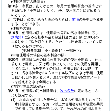
(使用料算定の基準日)
第18条
市長は、あらかじめ、毎月の使用料算定の基準とす
る日
(以下「基準日」という。)
を、使用者ごとに定めるも
のとする。
2
市長は、必要があると認めるときは、
前項
の基準日を変更
することができる。
(使用料の額)
第19条
使用料の額は、使用者の毎月の汚水排除量に応じ、
別表第1
に定める基本料金と超過料金の合計額に100分の
110を乗じて得た額とする。
ただし、1円未満については切
り捨てるものとする。
(平26条例38・令元条例14・一部改正)
(中途使用等の場合の基本料金の額)
第20条
基準日以外の日に公共下水道の使用を開始し、休止
若しくは廃止し、又は現に休止しているその使用を再開し
た場合における基本料金の額は、使用日数が15日以下で、
かつ、汚水排除量が5立方メートル以下のときは半額、使用
日数が15日を超えるとき、及び汚水排除量が5立方メート
ルを超えるときは全額とする。
(汚水排除量の認定等)
第21条
使用者の汚水排除量は、
次の各号
に定めるところに
より認定する。
(1)
水道水を使用した場合は、水道の使用水量をもって汚
水排除量とする。
なお、2以上の使用者が給水装置を共同
で使用している場合等において、それぞれの使用水量を