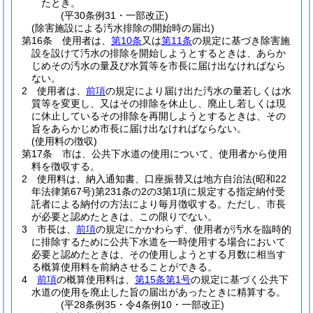
たとき。
(平30条例31・一部改正)
(除害施設による汚水排除の開始時の届出)
第16条
使用者は、
第10条
又は
第11条
の規定に基づき除害施
設を設けて汚水の排除を開始しようとするときは、あらか
じめその汚水の量及び水質等を市長に届け出なければなら
ない。
2
使用者は、
前項
の規定により届け出た汚水の量若しくは水
質等を変更し、又はその排除を休止し、廃止し若しくは現
に休止しているその排除を再開しようとするときは、その
旨をあらかじめ市長に届け出なければならない。
(使用料の徴収)
第17条
市は、公共下水道の使用について、使用者から使用
料を徴収する。
2
使用料は、納入通知書、口座振替又は地方自治法
(昭和22
年法律第67号)
第231条の2の3第1項に規定する指定納付受
託者による納付の方法により毎月徴収する。
ただし、市長
が必要と認めたときは、この限りでない。
3
市長は、
前項
の規定にかかわらず、使用者が汚水を臨時的
に排除するために公共下水道を一時使用する場合において
必要と認めたときは、その使用しようとする月数に相当す
る概算使用料を前納させることができる。
4
前項
の概算使用料は、
第15条第1号
の規定に基づく公共下
水道の使用を廃止した旨の届出があったときに精算する。
(平28条例35・令4条例10・一部改正)