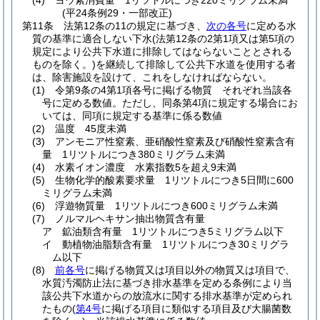
(4)
ヨウ素消費量 1リツトルにつき220ミリグラム未満
(平24条例29・一部改正)
第11条
法第12条の11の規定に基づき、
次の各号
に定める水
質の基準に適合しない下水
(法第12条の2第1項又は第5項の
規定により公共下水道に排除してはならないこととされる
ものを除く。)
を継続して排除して公共下水道を使用する者
は、除害施設を設けて、これをしなければならない。
(1)
令第9条の4第1項各号に掲げる物質 それぞれ当該各
号に定める数値。
ただし、同条第4項に規定する場合にお
いては、同項に規定する基準に係る数値
(2)
温度 45度未満
(3)
アンモニア性窒素、亜硝酸性窒素及び硝酸性窒素含有
量 1リツトルにつき380ミリグラム未満
(4)
水素イオン濃度 水素指数5を超え9未満
(5)
生物化学的酸素要求量 1リツトルにつき5日間に600
ミリグラム未満
(6)
浮遊物質量 1リツトルにつき600ミリグラム未満
(7)
ノルマルヘキサン抽出物質含有量
ア
鉱油類含有量 1リツトルにつき5ミリグラム以下
イ
動植物油脂類含有量 1リツトルにつき30ミリグラ
ム以下
(8)
前各号
に掲げる物質又は項目以外の物質又は項目で、
水質汚濁防止法に基づき排水基準を定める条例により当
該公共下水道からの放流水に関する排水基準が定められ
たもの
(
第4号
に掲げる項目に類似する項目及び大腸菌数