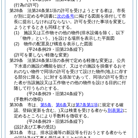
(行為の許可)
第28条
法第24条第1項の許可を受けようとする者は、市長
が別に定める申請書に
次の各号
に掲げる図面を添付して市
長に提出しなければならない。
許可を受けた事項を変更し
ようとするときも同様とする。
(1)
施設又は工作物その他の物件
(排水設備を除く。以下
「物件」という。)
を設ける場所を表示した平面図
(2)
物件の配置及び構造を表示した図面
(平24条例29・旧第23条繰下)
(許可を要しない軽微な変更)
第29条
法第24条第1項の条例で定める軽微な変更は、公共
下水道の施設の機能を妨げ、又はその施設を損傷するおそ
れのない物件で同項の許可を受けて設けた物件
(地上に存す
る部分に限る。)
に対する添加であって、同項の許可を受け
た者が当該施設又は工作物その他の物件を設ける目的に付
随して行うものとする。
(平24条例29・旧第24条繰下)
(手数料の徴収)
第30条
市は、
第5条
、
第6条
又は
第7条第1項
に規定する確
認、登録
(更新を含む。)
又は検査を受ける者から
別表第2
に
定めるところにより手数料を徴収する。
(平24条例29・旧第25条繰下)
(設計及び工事の受託)
第31条
市は、排水設備等の新設等を行おうとする者からそ