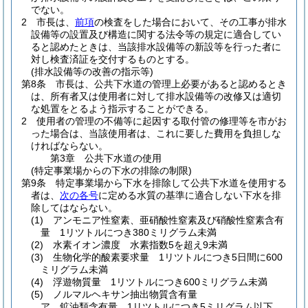
でない。
2
市長は、
前項
の検査をした場合において、その工事が排水
設備等の設置及び構造に関する法令等の規定に適合してい
ると認めたときは、当該排水設備等の新設等を行った者に
対し検査済証を交付するものとする。
(排水設備等の改善の指示等)
第8条
市長は、公共下水道の管理上必要があると認めるとき
は、所有者又は使用者に対して排水設備等の改修又は適切
な処置をとるよう指示することができる。
2
使用者の管理の不備等に起因する取付管の修理等を市がお
った場合は、当該使用者は、これに要した費用を負担しな
ければならない。
第3章
公共下水道の使用
(特定事業場からの下水の排除の制限)
第9条
特定事業場から下水を排除して公共下水道を使用する
者は、
次の各号
に定める水質の基準に適合しない下水を排
除してはならない。
(1)
アンモニア性窒素、亜硝酸性窒素及び硝酸性窒素含有
量 1リツトルにつき380ミリグラム未満
(2)
水素イオン濃度 水素指数5を超え9未満
(3)
生物化学的酸素要求量 1リツトルにつき5日間に600
ミリグラム未満
(4)
浮遊物質量 1リツトルにつき600ミリグラム未満
(5)
ノルマルヘキサン抽出物質含有量
ア
鉱油類含有量 1リツトルにつき5ミリグラム以下