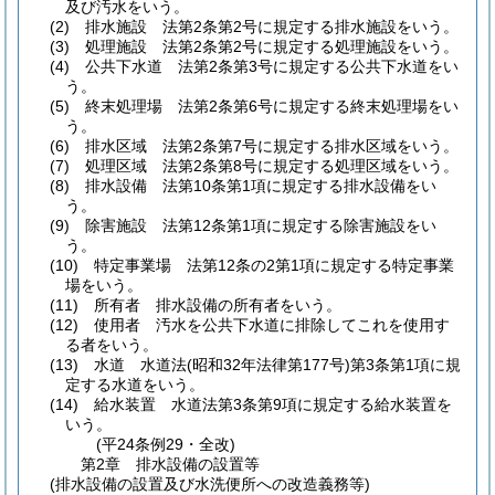
及び汚水をいう。
(2)
排水施設 法第2条第2号に規定する排水施設をいう。
(3)
処理施設 法第2条第2号に規定する処理施設をいう。
(4)
公共下水道 法第2条第3号に規定する公共下水道をい
う。
(5)
終末処理場 法第2条第6号に規定する終末処理場をい
う。
(6)
排水区域 法第2条第7号に規定する排水区域をいう。
(7)
処理区域 法第2条第8号に規定する処理区域をいう。
(8)
排水設備 法第10条第1項に規定する排水設備をい
う。
(9)
除害施設 法第12条第1項に規定する除害施設をい
う。
(10)
特定事業場 法第12条の2第1項に規定する特定事業
場をいう。
(11)
所有者 排水設備の所有者をいう。
(12)
使用者 汚水を公共下水道に排除してこれを使用す
る者をいう。
(13)
水道 水道法
(昭和32年法律第177号)
第3条第1項に規
定する水道をいう。
(14)
給水装置 水道法第3条第9項に規定する給水装置を
いう。
(平24条例29・全改)
第2章
排水設備の設置等
(排水設備の設置及び水洗便所への改造義務等)