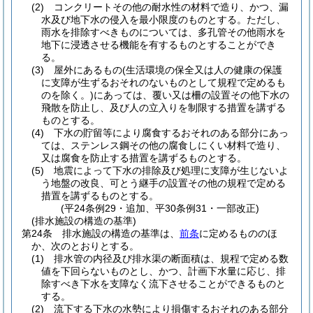
(2)
コンクリートその他の耐水性の材料で造り、かつ、漏
水及び地下水の侵入を最小限度のものとする。
ただし、
雨水を排除すべきものについては、多孔管その他雨水を
地下に浸透させる機能を有するものとすることができ
る。
(3)
屋外にあるもの
(生活環境の保全又は人の健康の保護
に支障が生ずるおそれのないものとして規程で定めるも
のを除く。)
にあっては、覆い又は柵の設置その他下水の
飛散を防止し、及び人の立入りを制限する措置を講ずる
ものとする。
(4)
下水の貯留等により腐食するおそれのある部分にあっ
ては、ステンレス鋼その他の腐食しにくい材料で造り、
又は腐食を防止する措置を講ずるものとする。
(5)
地震によって下水の排除及び処理に支障が生じないよ
う地盤の改良、可とう継手の設置その他の規程で定める
措置を講ずるものとする。
(平24条例29・追加、平30条例31・一部改正)
(排水施設の構造の基準)
第24条
排水施設の構造の基準は、
前条
に定めるもののほ
か、次のとおりとする。
(1)
排水管の内径及び排水渠の断面積は、規程で定める数
値を下回らないものとし、かつ、計画下水量に応じ、排
除すべき下水を支障なく流下させることができるものと
する。
(2)
流下する下水の水勢により損傷するおそれのある部分