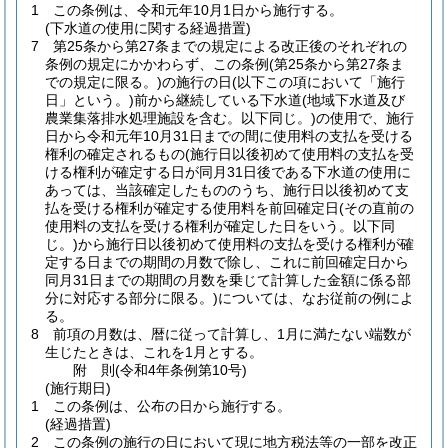
1
この条例は、令和元年10月1日から施行する。
(下水道の使用に関する経過措置)
7
第25条から第27条までの規定による改正後のそれぞれの
条例の規定にかかわらず、この条例
(第25条から第27条ま
での規定に限る。)
の施行の日
(以下この項において「施行
日」という。)
前から継続している下水道
(地域下水道及び
農業集落排水処理施設を含む。以下同じ。)
の使用で、施行
日から令和元年10月31日までの間に使用料の支払を受ける
権利の確定されるもの
(施行日以後初めて使用料の支払を受
ける権利が確定する日が同月31日後である下水道の使用に
あっては、当該確定したもののうち、施行日以後初めて支
払を受ける権利が確定する使用料を前回確定日
(その直前の
使用料の支払を受ける権利が確定した日をいう。以下同
じ。)
から施行日以後初めて使用料の支払を受ける権利が確
定する日までの期間の月数で除し、これに前回確定日から
同月31日までの期間の月数を乗じて計算した金額に係る部
分に対応する部分に限る。)
については、なお従前の例によ
る。
8
前項の月数は、暦に従って計算し、1月に満たない端数が
生じたときは、これを1月とする。
附
則
(令和4年
条例第10号)
(施行期日)
1
この条例は、公布の日から施行する。
(経過措置)
2
この条例の施行の日において現に地方税法等の一部を改正