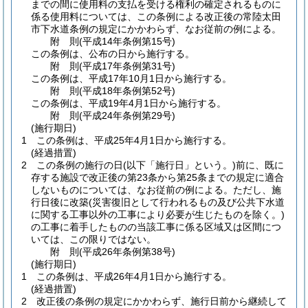
までの間に使用料の支払を受ける権利の確定されるものに
係る使用料については、この条例による改正後の常陸太田
市下水道条例の規定にかかわらず、なお従前の例による。
附
則
(平成14年
条例第15号)
この条例は、公布の日から施行する。
附
則
(平成17年
条例第31号)
この条例は、平成17年10月1日から施行する。
附
則
(平成18年
条例第52号)
この条例は、平成19年4月1日から施行する。
附
則
(平成24年
条例第29号)
(施行期日)
1
この条例は、平成25年4月1日から施行する。
(経過措置)
2
この条例の施行の日
(以下「施行日」という。)
前に、既に
存する施設で改正後の第23条から第25条までの規定に適合
しないものについては、なお従前の例による。
ただし、施
行日後に改築
(災害復旧として行われるもの及び公共下水道
に関する工事以外の工事により必要が生じたものを除く。)
の工事に着手したものの当該工事に係る区域又は区間につ
いては、この限りではない。
附
則
(平成26年
条例第38号)
(施行期日)
1
この条例は、平成26年4月1日から施行する。
(経過措置)
2
改正後の条例の規定にかかわらず、施行日前から継続して