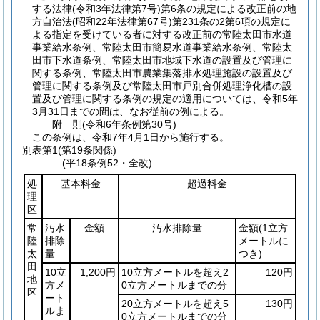
する法律
(令和3年法律第7号)
第6条の規定による改正前の地
方自治法
(昭和22年法律第67号)
第231条の2第6項の規定に
よる指定を受けている者に対する改正前の常陸太田市水道
事業給水条例、常陸太田市簡易水道事業給水条例、常陸太
田市下水道条例、常陸太田市地域下水道の設置及び管理に
関する条例、常陸太田市農業集落排水処理施設の設置及び
管理に関する条例及び常陸太田市戸別合併処理浄化槽の設
置及び管理に関する条例の規定の適用については、令和5年
3月31日までの間は、なお従前の例による。
附
則
(令和6年
条例第30号)
この条例は、令和7年4月1日から施行する。
別表第1
(第19条関係)
(平18条例52・全改)
処
基本料金
超過料金
理
区
常
汚水
金額
汚水排除量
金額
(1立方
陸
排除
メートルに
太
量
つき)
田
10立
1,200円
10立方メートルを超え2
120円
地
方メ
0立方メートルまでの分
区
ート
20立方メートルを超え5
130円
ルま
0立方メートルまでの分