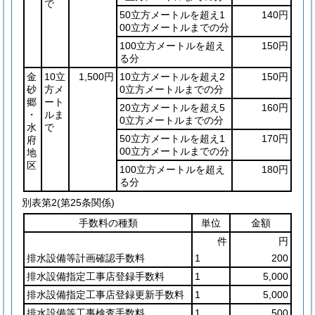
で
50立方メートルを超え1
140円
00立方メートルまでの分
100立方メートルを超え
150円
る分
金
10立
1,500円
10立方メートルを超え2
150円
砂
方メ
0立方メートルまでの分
郷
ート
20立方メートルを超え5
160円
・
ルま
0立方メートルまでの分
水
で
50立方メートルを超え1
170円
府
00立方メートルまでの分
地
区
100立方メートルを超え
180円
る分
別表第2
(第25条関係)
手数料の種類
単位
金額
件
円
排水設備等計画確認手数料
1
200
排水設備指定工事店登録手数料
1
5,000
排水設備指定工事店登録更新手数料
1
5,000
排水設備等工事検査手数料
1
500