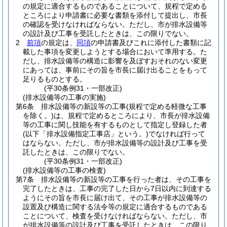
の規定に適合するものであることについて、規程で定める
ところにより申請書に必要な書類を添付して提出し、市長
の確認を受けなければならない。
ただし、市が排水設備等
の設計及び工事を受託したときは、この限りでない。
2
前項
の規定は、
同項
の申請書及びこれに添付した書類に記
載した事項を変更しようとする場合において準用する。
た
だし、排水設備等の構造に影響を及ぼすおそれのない変更
にあっては、事前にその旨を市長に届け出ることをもって
足りるものとする。
(平30条例31・一部改正)
(排水設備等の工事の実施)
第6条
排水設備等の新設等の工事
(規程で定める軽微な工事
を除く。)
は、規程で定めるところにより、市長が排水設備
等の工事に関し技能を有するものとして指定し登録した者
(以下「排水設備指定工事店」という。)
でなければ行って
はならない。
ただし、市が排水設備等の設計及び工事を受
託したときは、この限りでない。
(平30条例31・一部改正)
(排水設備等の工事の検査)
第7条
排水設備等の新設等の工事を行った者は、その工事を
完了したときは、工事の完了した日から7日以内に到達する
ようにその旨を市長に届け出て、その工事が排水設備等の
設置及び構造に関する法令等の規定に適合するものである
ことについて、検査を受けなければならない。
ただし、市
が排水設備等の設計及び工事を受託したときは、この限り