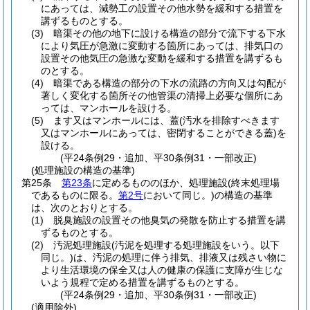
にあっては、減勢工の設置その他水勢を緩和する措置を
講ずるものとする。
(3)
暗渠その他の地下に設ける構造の部分で流下する下水
により気圧が急激に変動する箇所にあっては、排気口の
設置その他気圧の急激な変動を緩和する措置を講ずるも
のとする。
(4)
暗渠である構造の部分の下水の流路の方向又は勾配が
著しく変化する箇所その他管渠の清掃上必要な個所にあ
っては、マンホールを設ける。
(5)
ます又はマンホールには、蓋
(汚水を排除すべきます
又はマンホールにあっては、密閉することができる蓋)
を
設ける。
(平24条例29・追加、平30条例31・一部改正)
(処理施設の構造の基準)
第25条
第23条
に定めるもののほか、処理施設
(終末処理場
であるものに限る。
第2号
において同じ。)
の構造の基準
は、次のとおりとする。
(1)
脱臭施設の設置その他臭気の発散を防止する措置を講
ずるものとする。
(2)
汚泥処理施設
(汚泥を処理する処理施設をいう。以下
同じ。)
は、汚泥の処理に伴う排気、排液又は残さい物に
より生活環境の保全又は人の健康の保護に支障が生じな
いよう規程で定める措置を講ずるものとする。
(平24条例29・追加、平30条例31・一部改正)
(適用除外)