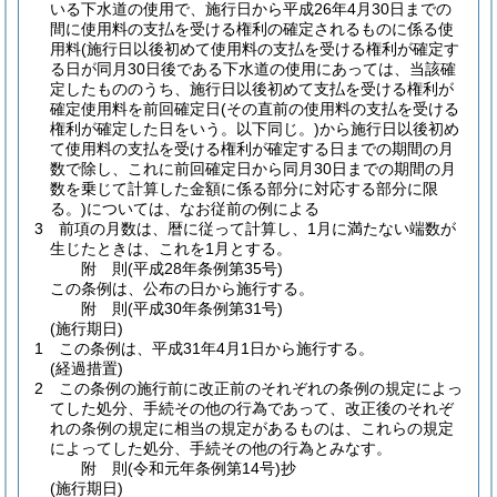
いる下水道の使用で、施行日から平成26年4月30日までの
間に使用料の支払を受ける権利の確定されるものに係る使
用料
(施行日以後初めて使用料の支払を受ける権利が確定す
る日が同月30日後である下水道の使用にあっては、当該確
定したもののうち、施行日以後初めて支払を受ける権利が
確定使用料を前回確定日
(その直前の使用料の支払を受ける
権利が確定した日をいう。以下同じ。)
から施行日以後初め
て使用料の支払を受ける権利が確定する日までの期間の月
数で除し、これに前回確定日から同月30日までの期間の月
数を乗じて計算した金額に係る部分に対応する部分に限
る。)
については、なお従前の例による
3
前項の月数は、暦に従って計算し、1月に満たない端数が
生じたときは、これを1月とする。
附
則
(平成28年
条例第35号)
この条例は、公布の日から施行する。
附
則
(平成30年
条例第31号)
(施行期日)
1
この条例は、平成31年4月1日から施行する。
(経過措置)
2
この条例の施行前に改正前のそれぞれの条例の規定によっ
てした処分、手続その他の行為であって、改正後のそれぞ
れの条例の規定に相当の規定があるものは、これらの規定
によってした処分、手続その他の行為とみなす。
附
則
(令和元年
条例第14号)
抄
(施行期日)