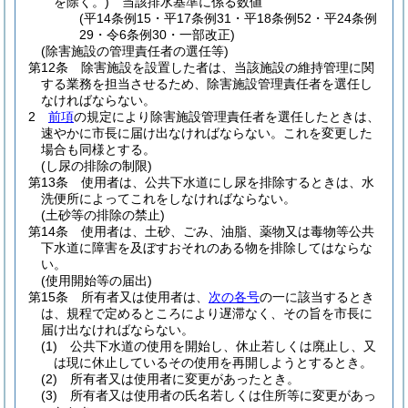
を除く。)
当該排水基準に係る数値
(平14条例15・平17条例31・平18条例52・平24条例
29・令6条例30・一部改正)
(除害施設の管理責任者の選任等)
第12条
除害施設を設置した者は、当該施設の維持管理に関
する業務を担当させるため、除害施設管理責任者を選任し
なければならない。
2
前項
の規定により除害施設管理責任者を選任したときは、
速やかに市長に届け出なければならない。
これを変更した
場合も同様とする。
(し尿の排除の制限)
第13条
使用者は、公共下水道にし尿を排除するときは、水
洗便所によってこれをしなければならない。
(土砂等の排除の禁止)
第14条
使用者は、土砂、ごみ、油脂、薬物又は毒物等公共
下水道に障害を及ぼすおそれのある物を排除してはならな
い。
(使用開始等の届出)
第15条
所有者又は使用者は、
次の各号
の一に該当するとき
は、規程で定めるところにより遅滞なく、その旨を市長に
届け出なければならない。
(1)
公共下水道の使用を開始し、休止若しくは廃止し、又
は現に休止しているその使用を再開しようとするとき。
(2)
所有者又は使用者に変更があったとき。
(3)
所有者又は使用者の氏名若しくは住所等に変更があっ