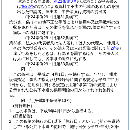
規定による届出書、
第21条第3号
の規定による申告書又
は
第22条
の規定による資料で不実の記載のあるものを提
出した申請者、届出者、申告者又は資料の提出者
(平24条例29・旧第31条繰下)
第37条
偽りその他不正な手段により使用料又は手数料の徴
収を免れた者は、その徴収を免れた金額の5倍に相当する金
額以下の過料に処する。
(平24条例29・旧第32条繰下)
第38条
法人の代表者又は法人若しくは人の代理人、使用人
その他の従業者が、その法人又は人の業務に関して
前2条
の
違反行為をしたときは、行為者を罰するほか、その法人又
は人に対しても、各本条の過料に処する。
(平24条例29・旧第33条繰下)
附
則
この条例は、平成2年4月1日から施行する。
ただし、排水
設備指定工事店の指定及び登録等に関する規定は平成2年1月
1日から、使用料に関する規定は法第9条第1項の規定により
公示された公共下水道の供用開始の日からそれぞれ施行す
る。
附
則
(平成9年
条例第13号)
(施行期日)
1
この条例は、平成9年4月1日から施行する。
(経過措置)
2
この条例の施行の日
(以下「施行日」という。)
前から継続
している公共下水道の使用で、施行日から平成9年4月30日