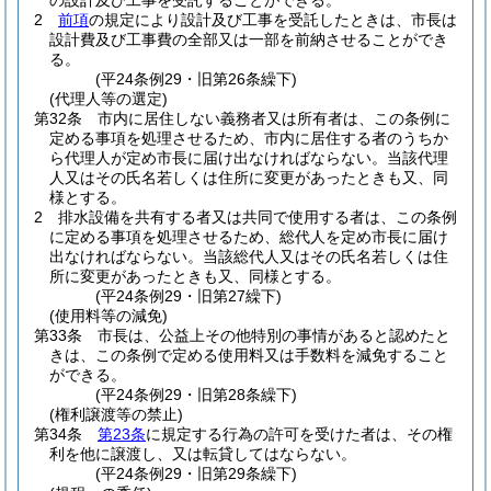
の設計及び工事を受託することができる。
2
前項
の規定により設計及び工事を受託したときは、市長は
設計費及び工事費の全部又は一部を前納させることができ
る。
(平24条例29・旧第26条繰下)
(代理人等の選定)
第32条
市内に居住しない義務者又は所有者は、この条例に
定める事項を処理させるため、市内に居住する者のうちか
ら代理人が定め市長に届け出なければならない。
当該代理
人又はその氏名若しくは住所に変更があったときも又、同
様とする。
2
排水設備を共有する者又は共同で使用する者は、この条例
に定める事項を処理させるため、総代人を定め市長に届け
出なければならない。
当該総代人又はその氏名若しくは住
所に変更があったときも又、同様とする。
(平24条例29・旧第27繰下)
(使用料等の減免)
第33条
市長は、公益上その他特別の事情があると認めたと
きは、この条例で定める使用料又は手数料を減免すること
ができる。
(平24条例29・旧第28条繰下)
(権利譲渡等の禁止)
第34条
第23条
に規定する行為の許可を受けた者は、その権
利を他に譲渡し、又は転貸してはならない。
(平24条例29・旧第29条繰下)