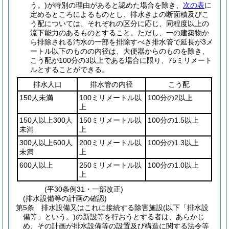
う。)
が特別の理由があると認めた場合を除き、
次の表
に
定めるところによるものとし、排水きよの断面積及びこ
う配については、それぞれの区分に応じ、同程度以上の
流下能力のあるものとすること。
ただし、一の建築物か
ら排除される汚水の一部を排除すべき排水管で延長が3メ
ートル以下のものの内径は、大便器からのものを除き、
こう配が100分の3以上である場合に限り、75ミリメート
ルとすることができる。
排水人口
排水管の内径
こう配
150人未満
100ミリメートル以
100分の2以上
上
150人以上300人
150ミリメートル以
100分の1.5以上
未満
上
300人以上600人
200ミリメートル以
100分の1.3以上
未満
上
600人以上
250ミリメートル以
100分の1.0以上
上
(平30条例31・一部改正)
(排水設備等の計画の確認)
第5条
排水設備又はこれに接続する除害施設
(以下「排水設
備等」という。)
の新設等を行おうとする者は、あらかじ
め、その計画が排水設備等の設置及び構造に関する法令等