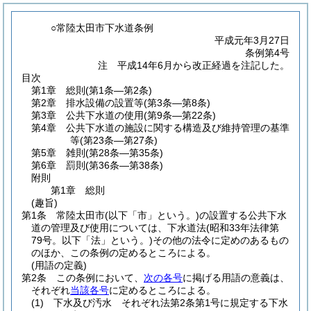
○常陸太田市下水道条例
平成元年3月27日
条例第4号
注 平成14年6月から改正経過を注記した。
目次
第1章
総則
(第1条―第2条)
第2章
排水設備の設置等
(第3条―第8条)
第3章
公共下水道の使用
(第9条―第22条)
第4章
公共下水道の施設に関する構造及び維持管理の基準
等
(第23条―第27条)
第5章
雑則
(第28条―第35条)
第6章
罰則
(第36条―第38条)
附則
第1章
総則
(趣旨)
第1条
常陸太田市
(以下「市」という。)
の設置する公共下水
道の管理及び使用については、下水道法
(昭和33年法律第
79号。以下「法」という。)
その他の法令に定めのあるもの
のほか、この条例の定めるところによる。
(用語の定義)
第2条
この条例において、
次の各号
に掲げる用語の意義は、
それぞれ
当該各号
に定めるところによる。
(1)
下水及び汚水 それぞれ法第2条第1号に規定する下水