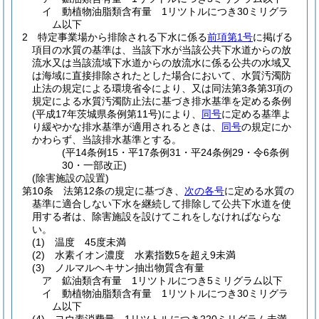
イ
動植物油脂類含有量 1リツトルにつき30ミリグラ
ム以下
2
特定事業場から排除される下水に係る
前項第1号
に掲げる
項目の水質の基準は、当該下水が当該公共下水道からの放
流水又は当該流域下水道からの放流水に係る公共の水域又
は海域に直接排除されたとした場合において、水質汚濁防
止法の規定による環境省令により、又は同法第3条第3項の
規定による水質汚濁防止法に基づき排水基準を定める条例
(平成17年茨城県条例第11号)
により、
同号
に定める基準よ
り緩やかな排水基準が適用されるときは、
同号
の規定にか
かわらず、当該排水基準とする。
(平14条例15・平17条例31・平24条例29・令6条例
30・一部改正)
(除害施設の設置)
第10条
法第12条の規定に基づき、
次の各号
に定める水質の
基準に適合しない下水を継続して排除して公共下水道を使
用する者は、除害施設を設けてこれをしなければならな
い。
(1)
温度 45度未満
(2)
水素イオン濃度 水素指数5を超え9未満
(3)
ノルマルヘキサン抽出物質含有量
ア
鉱油類含有量 1リツトルにつき5ミリグラム以下
イ
動植物油脂類含有量 1リツトルにつき30ミリグラ
ム以下