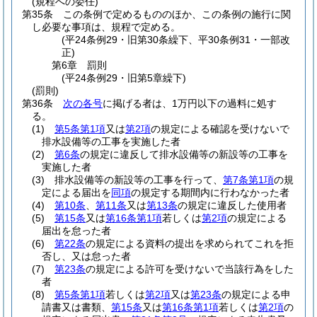
(規程への委任)
第35条
この条例で定めるもののほか、この条例の施行に関
し必要な事項は、規程で定める。
(平24条例29・旧第30条繰下、平30条例31・一部改
正)
第6章
罰則
(平24条例29・旧第5章繰下)
(罰則)
第36条
次の各号
に掲げる者は、1万円以下の過料に処す
る。
(1)
第5条第1項
又は
第2項
の規定による確認を受けないで
排水設備等の工事を実施した者
(2)
第6条
の規定に違反して排水設備等の新設等の工事を
実施した者
(3)
排水設備等の新設等の工事を行って、
第7条第1項
の規
定による届出を
同項
の規定する期間内に行わなかった者
(4)
第10条
、
第11条
又は
第13条
の規定に違反した使用者
(5)
第15条
又は
第16条第1項
若しくは
第2項
の規定による
届出を怠った者
(6)
第22条
の規定による資料の提出を求められてこれを拒
否し、又は怠った者
(7)
第23条
の規定による許可を受けないで当該行為をした
者
(8)
第5条第1項
若しくは
第2項
又は
第23条
の規定による申
請書又は書類、
第15条
又は
第16条第1項
若しくは
第2項
の