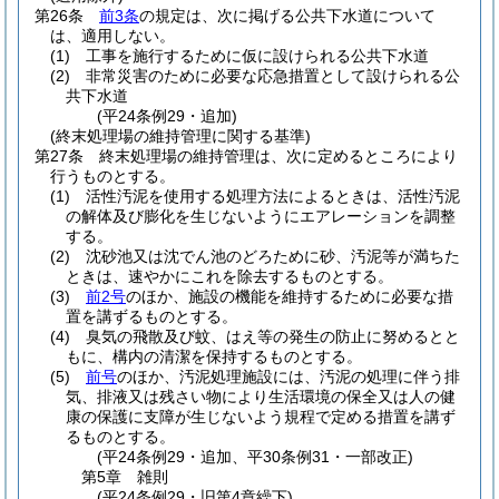
第26条
前3条
の規定は、次に掲げる公共下水道について
は、適用しない。
(1)
工事を施行するために仮に設けられる公共下水道
(2)
非常災害のために必要な応急措置として設けられる公
共下水道
(平24条例29・追加)
(終末処理場の維持管理に関する基準)
第27条
終末処理場の維持管理は、次に定めるところにより
行うものとする。
(1)
活性汚泥を使用する処理方法によるときは、活性汚泥
の解体及び膨化を生じないようにエアレーションを調整
する。
(2)
沈砂池又は沈でん池のどろために砂、汚泥等が満ちた
ときは、速やかにこれを除去するものとする。
(3)
前2号
のほか、施設の機能を維持するために必要な措
置を講ずるものとする。
(4)
臭気の飛散及び蚊、はえ等の発生の防止に努めるとと
もに、構内の清潔を保持するものとする。
(5)
前号
のほか、汚泥処理施設には、汚泥の処理に伴う排
気、排液又は残さい物により生活環境の保全又は人の健
康の保護に支障が生じないよう規程で定める措置を講ず
るものとする。
(平24条例29・追加、平30条例31・一部改正)
第5章
雑則
(平24条例29・旧第4章繰下)