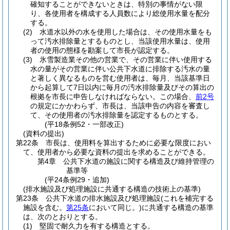
確知することができないときは、特別の事情がない限
り、各使用者を構成する人員数により総使用水量を配分
する。
(2)
水道水以外の水を使用した場合は、その使用水量をも
って汚水排除量とするものとし、当該使用水量は、使用
者の使用の態様を勘案して市長が認定する。
(3)
氷雪製造業その他の営業で、その営業に伴い使用する
水の量がその営業に伴い公共下水道に排除する汚水の量
と著しく異なるものを営む使用者は、毎月、当該基準日
から起算して7日以内に毎月の汚水排除量及びその算出の
根拠を市長に申告しなければならない。
この場合、
前2号
の規定にかかわらず、市長は、当該申告の内容を審査し
て、その使用者の汚水排除量を認定するものとする。
(平18条例52・一部改正)
(資料の提出)
第22条
市長は、使用料を算出するために必要な限度におい
て、使用者から必要な資料の提出を求めることができる。
第4章
公共下水道の施設に関する構造及び維持管理の
基準等
(平24条例29・追加)
(排水施設及び処理施設に共通する構造の技術上の基準)
第23条
公共下水道の排水施設及び処理施設
(これを補完する
施設を含む。
第25条
において同じ。)
に共通する構造の基準
は、次のとおりとする。
(1)
堅固で耐久力を有する構造とする。