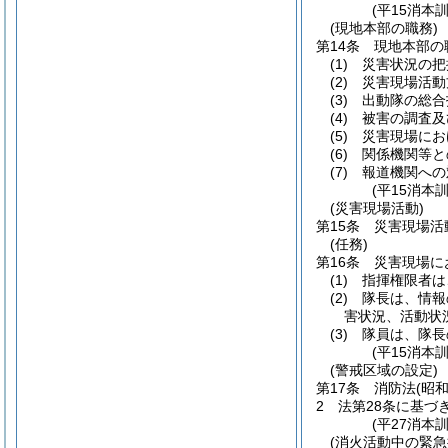
(平15消本
(現地本部の職務)
第14条
現地本部の
(1)
災害状況の把
(2)
災害現場活動
(3)
出動隊の総合
(4)
被害の調査及
(5)
災害現場にお
(6)
関係機関等と
(7)
報道機関への
(平15消本
(災害現場活動)
第15条
災害現場活
(任務)
第16条
災害現場に
(1)
指揮権限者は
(2)
隊長は、情報
害状況、活動状
(3)
隊員は、隊長
(平15消本
(警戒区域の設定)
第17条
消防法
(昭
2
法第28条に基づ
(平27消本
(消火活動中の緊急