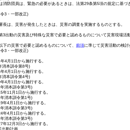
は消防団員は、緊急の必要があるときは、法第29条第5項の規定に基づ
訓令3・一部改正)
署長は、災害が発生したときは、災害の調査を実施するものとする。
第3出動の災害及び特殊な災害で必要と認めるものについて災害現場活
動以下の災害で必要と認めるものについて、
前項
に準じて災害活動の検討
訓令3・一部改正)
4年4月1日から施行する。
年
消本訓令第8号)
6年4月1日から施行する。
年
消本訓令第4号)
9年4月1日から施行する。
5年
消本訓令第3号)
5年11月1日から施行する。
9年
消本訓令第1号)
9年4月1日から施行する。
4年
消本訓令第3号)
4年4月1日から施行する。
7年
消本訓令第3号)
7年12月3日から施行する。
火災出動計画