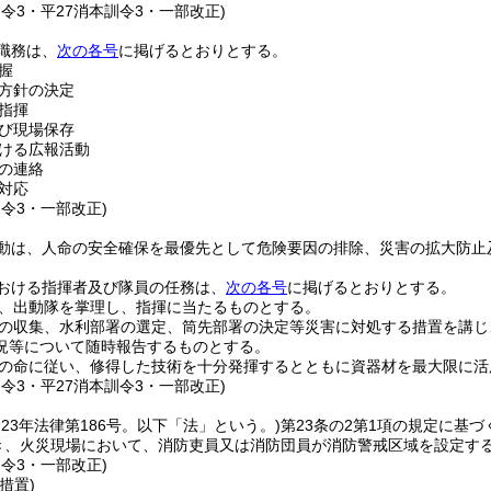
訓令3・平27消本訓令3・一部改正)
職務は、
次の各号
に掲げるとおりとする。
握
方針の決定
指揮
び現場保存
ける広報活動
の連絡
対応
訓令3・一部改正)
動は、人命の安全確保を最優先として危険要因の排除、災害の拡大防止
おける指揮者及び隊員の任務は、
次の各号
に掲げるとおりとする。
、出動隊を掌理し、指揮に当たるものとする。
の収集、水利部署の選定、筒先部署の決定等災害に対処する措置を講じ
況等について随時報告するものとする。
の命に従い、修得した技術を十分発揮するとともに資器材を最大限に活
訓令3・平27消本訓令3・一部改正)
和23年法律第186号。以下「法」という。)
第23条の2第1項の規定に基
き、火災現場において、消防吏員又は消防団員が消防警戒区域を設定す
訓令3・一部改正)
措置)