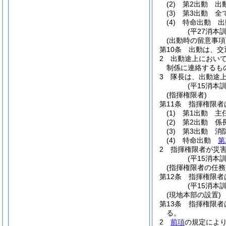
(2)
第2出動 出
(3)
第3出動 全
(4)
特命出動 出
(平27消本
(出動時の留意事項
第10条
出動は、交
2
出動途上におい
制係に連絡するも
3
隊長は、出動途
(平15消本
(指揮権限者)
第11条
指揮権限者
(1)
第1出動 主
(2)
第2出動 係
(3)
第3出動 消
(4)
特命出動
第
2
指揮権限者が災
(平15消本
(指揮権限者の任務
第12条
指揮権限者
(平15消本
(現地本部の設置)
第13条
指揮権限者
る。
2
前項
の規定によ