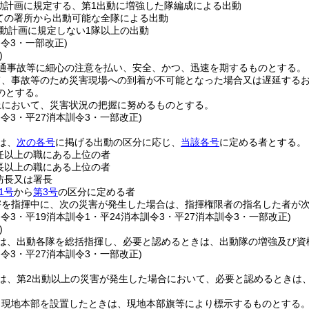
動計画に規定する、第1出動に増強した隊編成による出動
ての署所から出動可能な全隊による出動
動計画に規定しない1隊以上の出動
訓令3・一部改正)
)
通事故等に細心の注意を払い、安全、かつ、迅速を期するものとする。
て、事故等のため災害現場への到着が不可能となった場合又は遅延する
のとする。
上において、災害状況の把握に努めるものとする。
訓令3・平27消本訓令3・一部改正)
は、
次の各号
に掲げる出動の区分に応じ、
当該各号
に定める者とする。
任以上の職にある上位の者
長以上の職にある上位の者
防長又は署長
1号
から
第3号
の区分に定める者
害を指揮中に、次の災害が発生した場合は、指揮権限者の指名した者が
訓令3・平19消本訓令1・平24消本訓令3・平27消本訓令3・一部改正)
)
は、出動各隊を総括指揮し、必要と認めるときは、出動隊の増強及び資
訓令3・平27消本訓令3・一部改正)
は、第2出動以上の災害が発生した場合において、必要と認めるときは
り現地本部を設置したときは、現地本部旗等により標示するものとする