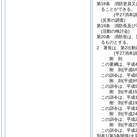
第18条
消防吏員又
ることができる。
(平27消本
(災害の調査)
第19条
消防長及び
(活動の検討会)
第20条
消防長は、
るものとする。
2
署長は、第2出
(平27消本
附
則
この要綱は、平成
附
則
(平成6
この訓令は、平成
附
則
(平成9
この訓令は、平成
附
則
(平成1
この訓令は、平成1
附
則
(平成1
この訓令は、平成1
附
則
(平成2
この訓令は、平成2
附
則
(平成2
この訓令は、平成2
別表1
(第3条関係)