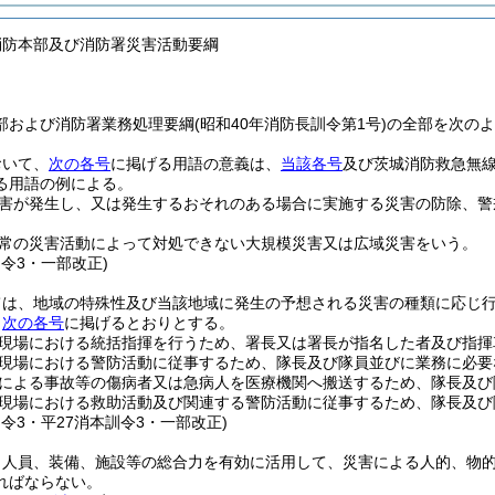
消防本部及び消防署災害活動要綱
部および消防署業務処理要綱(昭和40年消防長訓令第1号)の全部を次の
おいて、
次の各号
に掲げる用語の意義は、
当該各号
及び茨城消防救急無
る用語の例による。
害が発生し、又は発生するおそれのある場合に実施する災害の防除、警
常の災害活動によって対処できない大規模災害又は広域災害をいう。
訓令3・一部改正)
ては、地域の特殊性及び当該地域に発生の予想される災害の種類に応じ
、
次の各号
に掲げるとおりとする。
現場における統括指揮を行うため、署長又は署長が指名した者及び指揮
現場における警防活動に従事するため、隊長及び隊員並びに業務に必要
による事故等の傷病者又は急病人を医療機関へ搬送するため、隊長及び
現場における救助活動及び関連する警防活動に従事するため、隊長及び
訓令3・平27消本訓令3・一部改正)
、人員、装備、施設等の総合力を有効に活用して、災害による人的、物
ればならない。