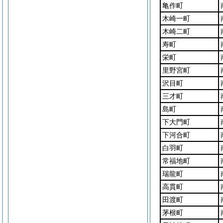
亀作町
木崎一町
木崎二町
寿町
栄町
里野宮町
沢目町
三才町
島町
下大門町
下河合町
白羽町
常福地町
瑞龍町
高貫町
田渡町
茅根町