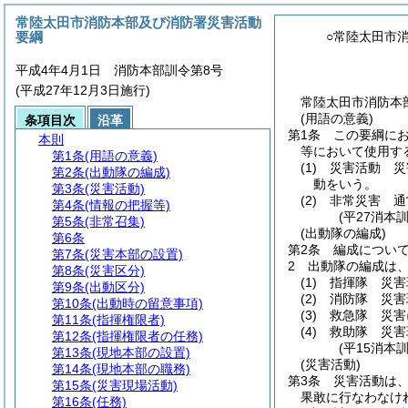
常陸太田市消防本部及び消防署災害活動
要綱
○常陸太田市
平成4年4月1日 消防本部訓令第8号
(平成27年12月3日施行)
常陸太田市消防本
(用語の意義)
条項目次
沿革
第1条
この要綱に
本則
等において使用す
第1条
(用語の意義)
(1)
災害活動 災
第2条
(出動隊の編成)
動をいう。
第3条
(災害活動)
(2)
非常災害 通
第4条
(情報の把握等)
(平27消本
第5条
(非常召集)
(出動隊の編成)
第6条
第2条
編成につい
第7条
(災害本部の設置)
2
出動隊の編成は
第8条
(災害区分)
(1)
指揮隊 災害
第9条
(出動区分)
(2)
消防隊 災害
第10条
(出動時の留意事項)
(3)
救急隊 災害
第11条
(指揮権限者)
(4)
救助隊 災害
第12条
(指揮権限者の任務)
(平15消本
第13条
(現地本部の設置)
(災害活動)
第14条
(現地本部の職務)
第3条
災害活動は
第15条
(災害現場活動)
果敢に行なわなけ
第16条
(任務)