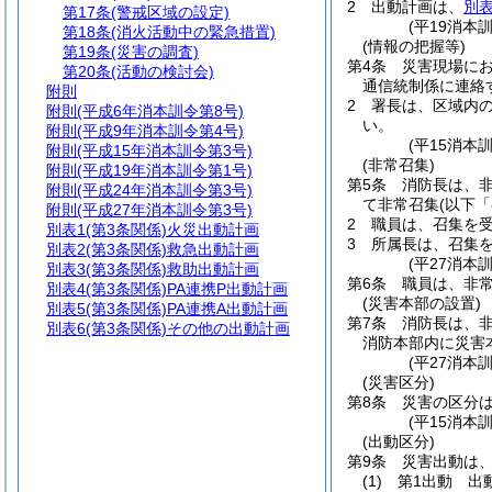
2
出動計画は、
別表
第17条
(警戒区域の設定)
(平19消本
第18条
(消火活動中の緊急措置)
(情報の把握等)
第19条
(災害の調査)
第4条
災害現場に
第20条
(活動の検討会)
通信統制係に連絡
附則
2
署長は、区域内
附則
(平成6年消本訓令第8号)
い。
附則
(平成9年消本訓令第4号)
(平15消本
附則
(平成15年消本訓令第3号)
(非常召集)
附則
(平成19年消本訓令第1号)
第5条
消防長は、
附則
(平成24年消本訓令第3号)
て非常召集
(以下
附則
(平成27年消本訓令第3号)
2
職員は、召集を
別表1
(第3条関係)火災出動計画
3
所属長は、召集
別表2
(第3条関係)救急出動計画
(平27消本
別表3
(第3条関係)救助出動計画
第6条
職員は、非
別表4
(第3条関係)PA連携P出動計画
(災害本部の設置)
別表5
(第3条関係)PA連携A出動計画
第7条
消防長は、
別表6
(第3条関係)その他の出動計画
消防本部内に災害
(平27消本
(災害区分)
第8条
災害の区分
(平15消本
(出動区分)
第9条
災害出動は
(1)
第1出動 出