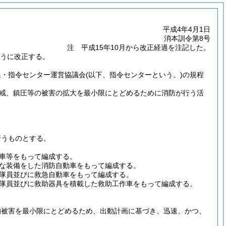
平成4年4月1日
消本訓令第8号
注 平成15年10月から改正経過を注記した。
ように改正する。
線・指令センター運営協議会
(以下、指令センターという。)
の規程
戒、鎮圧等の被害の拡大を最小限にとどめるために消防が行う活
行うものとする。
車等をもって編成する。
な装備をした消防自動車をもって編成する。
隊員並びに救急自動車をもって編成する。
隊員並びに救助器具を積載した救助工作車をもって編成する。
的被害を最小限にとどめるため、出動計画に基づき、迅速、かつ、