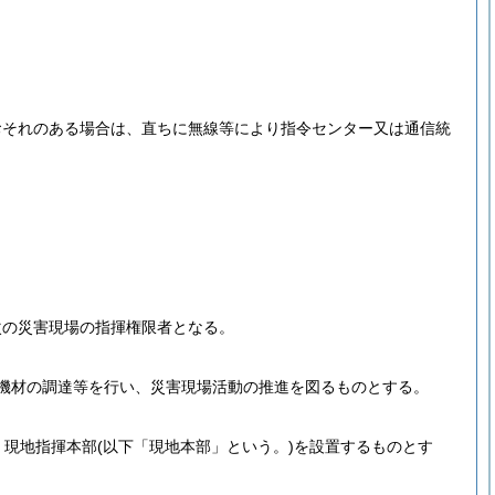
おそれのある場合は、直ちに無線等により指令センター又は通信統
次の災害現場の指揮権限者となる。
機材の調達等を行い、災害現場活動の推進を図るものとする。
、現地指揮本部
(以下「現地本部」という。)
を設置するものとす
。