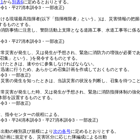
1
から
別表6
に定めるとおりとする。
訓令1・平27消本訓令3・一部改正)
おける現場最高指揮者
(以下「指揮権限者」という。)
は、災害情報の把握
するものとする。
の消防事情に注意し、警防活動上支障となる道路工事、水道工事等に係
訓令3・平27消本訓令3・一部改正)
非常災害が発生し、又は発生が予想され、緊急に消防力の増強が必要で
「召集」という。)
を発令するものとする。
受けたときは、速やかに参集しなければならない。
を迅速に行うため、あらかじめ召集計画を作成しておくものとする。
訓令3・一部改正)
常災害の発生を知ったときは、当該災害の状況を判断し、召集を待つこ
非常災害が発生した時、又は発生が予想され、緊急に消防指揮体制の強
本部を設置するものとする。
訓令3・一部改正)
は、指令センターの規程による。
訓令3・平24消本訓令3・平27消本訓令3・一部改正)
、出動の種別及び規模により
次の各号
に定めるとおりとする。
動計画に規定する、災害区分に応じた隊編成による出動