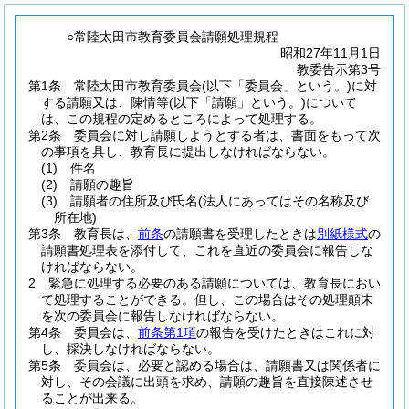
○常陸太田市教育委員会請願処理規程
昭和27年11月1日
教委告示第3号
第1条
常陸太田市教育委員会
(以下「委員会」という。)
に対
する請願又は、陳情等
(以下「請願」という。)
について
は、この規程の定めるところによって処理する。
第2条
委員会に対し請願しようとする者は、書面をもって次
の事項を具し、教育長に提出しなければならない。
(1)
件名
(2)
請願の趣旨
(3)
請願者の住所及び氏名
(法人にあってはその名称及び
所在地)
第3条
教育長は、
前条
の請願書を受理したときは
別紙様式
の
請願書処理表を添付して、これを直近の委員会に報告しな
ければならない。
2
緊急に処理する必要のある請願については、教育長におい
て処理することができる。
但し、この場合はその処理顛末
を次の委員会に報告しなければならない。
第4条
委員会は、
前条第1項
の報告を受けたときはこれに対
し、採決しなければならない。
第5条
委員会は、必要と認める場合は、請願書又は関係者に
対し、その会議に出頭を求め、請願の趣旨を直接陳述させ
ることが出来る。