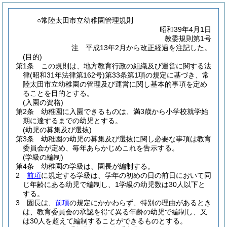
○常陸太田市立幼稚園管理規則
昭和39年4月1日
教委規則第1号
注 平成13年2月から改正経過を注記した。
(目的)
第1条
この規則は、地方教育行政の組織及び運営に関する法
律
(昭和31年法律第162号)
第33条第1項の規定に基づき、常
陸太田市立幼稚園の管理及び運営に関し基本的事項を定め
ることを目的とする。
(入園の資格)
第2条
幼稚園に入園できるものは、満3歳から小学校就学始
期に達するまでの幼児とする。
(幼児の募集及び選抜)
第3条
幼稚園の幼児の募集及び選抜に関し必要な事項は教育
委員会が定め、毎年あらかじめこれを告示する。
(学級の編制)
第4条
幼稚園の学級は、園長が編制する。
2
前項
に規定する学級は、学年の初めの日の前日において同
じ年齢にある幼児で編制し、1学級の幼児数は30人以下と
する。
3
園長は、
前項
の規定にかかわらず、特別の理由があるとき
は、教育委員会の承認を得て異る年齢の幼児で編制し、又
は30人を超えて編制することができるものとする。