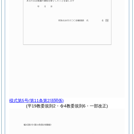
様式第5号
(第11条第2項関係)
(平19教委規則2・令4教委規則6・一部改正)