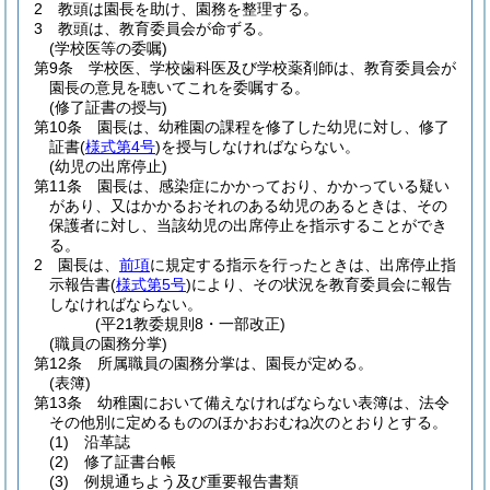
2
教頭は園長を助け、園務を整理する。
3
教頭は、教育委員会が命ずる。
(学校医等の委嘱)
第9条
学校医、学校歯科医及び学校薬剤師は、教育委員会が
園長の意見を聴いてこれを委嘱する。
(修了証書の授与)
第10条
園長は、幼稚園の課程を修了した幼児に対し、修了
証書
(
様式第4号
)
を授与しなければならない。
(幼児の出席停止)
第11条
園長は、感染症にかかっており、かかっている疑い
があり、又はかかるおそれのある幼児のあるときは、その
保護者に対し、当該幼児の出席停止を指示することができ
る。
2
園長は、
前項
に規定する指示を行ったときは、出席停止指
示報告書
(
様式第5号
)
により、その状況を教育委員会に報告
しなければならない。
(平21教委規則8・一部改正)
(職員の園務分掌)
第12条
所属職員の園務分掌は、園長が定める。
(表簿)
第13条
幼稚園において備えなければならない表簿は、法令
その他別に定めるもののほかおおむね次のとおりとする。
(1)
沿革誌
(2)
修了証書台帳
(3)
例規通ちよう及び重要報告書類