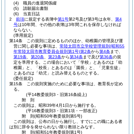
(4)
職員の進退関係綴
(5)
請願届出書類
(6)
当直日誌
2
前項
に規定する表簿中
第1号
第2号及び第3号は永年、
第4
号
は10年間、その他の表簿は3年間これを保存しなければ
ならない。
(準用規定)
第14条
この規則に定めるもののほか、幼稚園の管理及び運
営に関し必要な事項は、
常陸太田市立学校管理規則
(昭和55
年常陸太田市教育委員会規則第1号)
第2条
から
第4条
まで、
第19条
、
第20条
、
第23条
から
第34条
まで及び
第36条
の規
定を準用する。
この場合において「学校」とあるのは「幼
稚園」と、「校長」とあるのは「園長」と、「児童生徒」
とあるのは「幼児」と読み替えるものとする。
(委任規定)
第15条
この規則実施のために必要な事項は、教育長が定め
る。
(平14教委規則3・旧第16条繰上)
附
則
この規則は、昭和39年4月1日から施行する。
(平16教委規則3・旧第1項・一部改正)
附
則
(昭和50年
教委規則第5号)
この規則は、公布の日から施行し、すでにこの職にある者
は別に辞令を発せられない限り教頭とみなす。
附
則
(昭和51年
教委規則第1号)