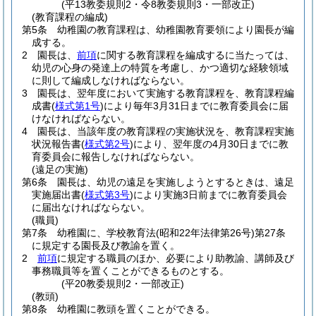
(平13教委規則2・令8教委規則3・一部改正)
(教育課程の編成)
第5条
幼稚園の教育課程は、幼稚園教育要領により園長が編
成する。
2
園長は、
前項
に関する教育課程を編成するに当たっては、
幼児の心身の発達上の特質を考慮し、かつ適切な経験領域
に則して編成しなければならない。
3
園長は、翌年度において実施する教育課程を、教育課程編
成書
(
様式第1号
)
により毎年3月31日までに教育委員会に届
けなければならない。
4
園長は、当該年度の教育課程の実施状況を、教育課程実施
状況報告書
(
様式第2号
)
により、翌年度の4月30日までに教
育委員会に報告しなければならない。
(遠足の実施)
第6条
園長は、幼児の遠足を実施しようとするときは、遠足
実施届出書
(
様式第3号
)
により実施3日前までに教育委員会
に届出なければならない。
(職員)
第7条
幼稚園に、学校教育法
(昭和22年法律第26号)
第27条
に規定する園長及び教諭を置く。
2
前項
に規定する職員のほか、必要により助教諭、講師及び
事務職員等を置くことができるものとする。
(平20教委規則2・一部改正)
(教頭)
第8条
幼稚園に教頭を置くことができる。