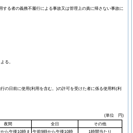
用する者の義務不履行による事故又は管理上の責に帰さない事故に
による。
施行の日前に使用
(利用を含む。)
の許可を受けた者に係る使用料
(利
(単位 円)
夜間
全日
その他
時から午後10時ま
午前9時から午後10時
1時間当たり