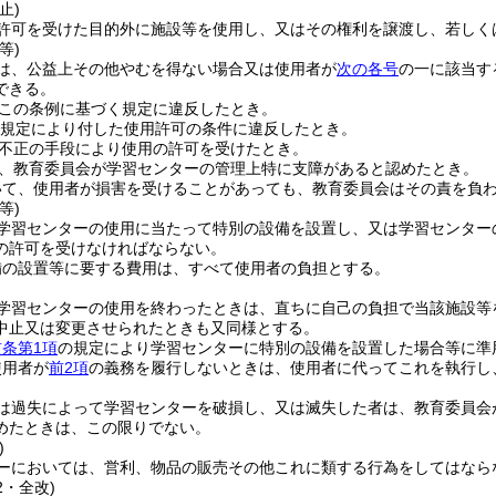
止)
許可を受けた目的外に施設等を使用し、又はその権利を譲渡し、若しく
等)
は、公益上その他やむを得ない場合又は使用者が
次の各号
の一に該当す
できる。
この条例に基づく規定に違反したとき。
規定により付した使用許可の条件に違反したとき。
不正の手段により使用の許可を受けたとき。
、教育委員会が学習センターの管理上特に支障があると認めたとき。
いて、使用者が損害を受けることがあっても、教育委員会はその責を負
等)
学習センターの使用に当たって特別の設備を設置し、又は学習センター
の許可を受けなければならない。
備の設置等に要する費用は、すべて使用者の負担とする。
学習センターの使用を終わったときは、直ちに自己の負担で当該施設等
中止又は変更させられたときも又同様とする。
前条第1項
の規定により学習センターに特別の設備を設置した場合等に準
使用者が
前2項
の義務を履行しないときは、使用者に代ってこれを執行し
は過失によって学習センターを破損し、又は滅失した者は、教育委員会
めたときは、この限りでない。
)
ーにおいては、営利、物品の販売その他これに類する行為をしてはなら
2・全改)