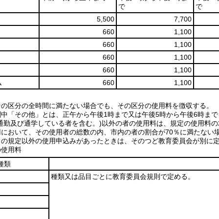
で
で
5,500
7,700
660
1,100
660
1,100
660
1,100
660
1,100
ム
660
1,100
その区分の全時間に満たない場合でも、その区分の使用料を徴収する。
欄中「その他」とは、正午から午後1時まで又は午後5時から午後6時ま
に通勤及び通学している者を含む。)以外の者の使用料は、規定の使用料の2
用において、その使用者の総数の内、市内の者の割合が70％に満たない
らの規定以外の使用申込みがあったときは、そのつど教育委員会が別に
の使用料
種類
種類又は品目ごとに教育委員会規則で定める。