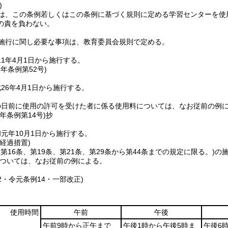
)
は、この条例若しくはこの条例に基づく規則に定める学習センターを使
の責を負わない。
施行に関し必要な事項は、教育委員会規則で定める。
1年4月1日から施行する。
6年
条例第52号)
26年4月1日から施行する。
の日前に使用の許可を受けた者に係る使用料については、なお従前の例
元年
条例第14号)
抄
元年10月1日から施行する。
経過措置)
、第16条、第19条、第21条、第29条から第44条までの規定に限る。)
の
ついては、なお従前の例による。
52・令元条例14・一部改正)
使用時間
午前
午後
午前9時から正午まで
午後1時から午後5時ま
午後6