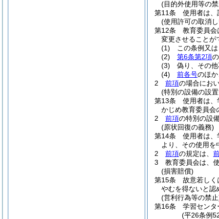
(目的外使用等の禁
第11条
使用者は、
(使用許可の取消し
第12条
教育委員会
変更させることが
(1)
この条例又は
(2)
第6条第2項
の
(3)
偽り、その他
(4)
前各号
のほか
2
前項
の場合にお
(特別の設備の設置
第13条
使用者は、
かじめ教育委員会
2
前項
の特別の設
(原状回復の義務)
第14条
使用者は、
より、その使用を
2
前項
の規定は、
3
教育委員会は、
(損害賠償)
第15条
故意若しく
やむを得ないと認
(営利行為等の禁止
第16条
学習センタ
(平26条例5