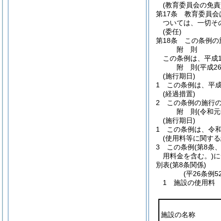
(教育委員会の免責
第17条
教育委員会
ついては、一切そ
(委任)
第18条
この条例の
附
則
この条例は、平成1
附
則
(平成2
(施行期日)
1
この条例は、平成
(経過措置)
2
この条例の施行
附
則
(令和
(施行期日)
1
この条例は、令和
(使用料等に関する
3
この条例
(第8条
用料金を含む。)
に
別表
(第8条関係)
(平26条例
1 施設の使用料
施設の名称