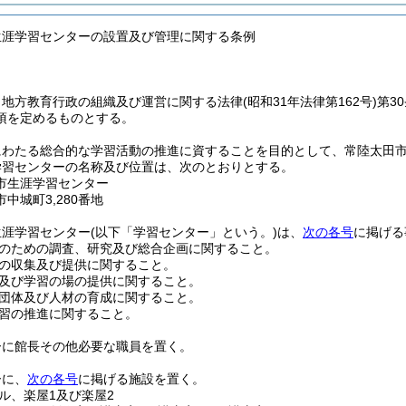
生涯学習センターの設置及び管理に関する条例
、地方教育行政の組織及び運営に関する法律
(昭和31年法律第162号)
第3
項を定めるものとする。
にわたる総合的な学習活動の推進に資することを目的として、常陸太田
学習センターの名称及び位置は、次のとおりとする。
市生涯学習センター
中城町3,280番地
生涯学習センター
(以下「学習センター」という。)
は、
次の各号
に掲げる
のための調査、研究及び総合企画に関すること。
の収集及び提供に関すること。
及び学習の場の提供に関すること。
団体及び人材の育成に関すること。
習の推進に関すること。
ーに館長その他必要な職員を置く。
ーに、
次の各号
に掲げる施設を置く。
ル、楽屋1及び楽屋2