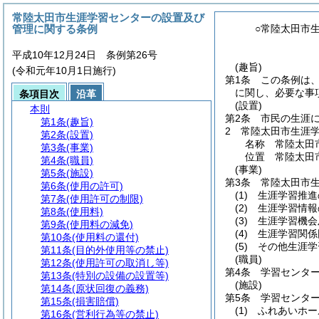
常陸太田市生涯学習センターの設置及び
管理に関する条例
○常陸太田市
平成10年12月24日 条例第26号
(趣旨)
(令和元年10月1日施行)
第1条
この条例は
に関し、必要な事
条項目次
沿革
(設置)
本則
第2条
市民の生涯
第1条
(趣旨)
2
常陸太田市生涯
第2条
(設置)
名称 常陸太田
第3条
(事業)
位置 常陸太田市
第4条
(職員)
(事業)
第5条
(施設)
第3条
常陸太田市
第6条
(使用の許可)
(1)
生涯学習推進
第7条
(使用許可の制限)
(2)
生涯学習情報
第8条
(使用料)
(3)
生涯学習機会
第9条
(使用料の減免)
(4)
生涯学習関係
第10条
(使用料の還付)
(5)
その他生涯学
第11条
(目的外使用等の禁止)
(職員)
第12条
(使用許可の取消し等)
第4条
学習センタ
第13条
(特別の設備の設置等)
(施設)
第14条
(原状回復の義務)
第5条
学習センタ
第15条
(損害賠償)
(1)
ふれあいホー
第16条
(営利行為等の禁止)