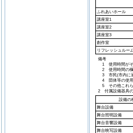
ふれあいホール
講座室1
講座室2
講座室3
創作室
リフレッシュルー
備考
1 使用時間が
2 使用時間の
3 市民(市内
4 団体等の使
5 その他これ
2 付属設備器具
設備の
舞台設備
舞台照明設備
舞台音響設備
舞台映写設備