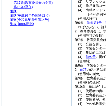
(2)
リフレッシュ
第17条
(教育委員会の免責)
(3)
作品展示コー
第18条
(委任)
(4)
情報ネットワ
附則
(平26条例
附則
(平成26年条例第52号)
(使用の許可)
附則
(令和元年条例第14号)
第6条
前条第1号
、
別表
(第8条関係)
ればならない。
許
2
教育委員会は、
(使用許可の制限)
第7条
教育委員会
(1)
公益を害し、
(2)
学習センター
(3)
集団的に又は
(4)
前各号
に掲げ
(使用料)
第8条
学習センタ
2
前項
の使用料は
(使用料の減免)
第9条
教育委員会
(使用料の還付)
第10条
既に納付し
(1)
使用者の責に
(2)
教育委員会が
(3)
使用者が、使
(4)
その他教育委