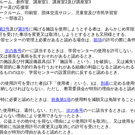
ルーム、創作室、講座室1、講座室2及び講座室3
ナー及び応接室
ークルーム、印刷室、団体交流サロン、児童室及び市民学習室
52・一部改正)
第2号
及び
第3号
に掲げる施設を使用しようとする者は、あらかじめ常陸
可を受けた事項を変更又は取消ししようとするときも又同様とする。
学習センターの管理上必要があると認める場合は、
前項
の許可の際に条
は、
次の各号
の一に該当するときは、学習センターの使用を許可しない
又は善良な風俗を乱すおそれがあると認めるとき。
の施設及び付属設備器具
(以下「施設等」という。)
を破損し、又は滅失
常習的に暴力的行為を行うおそれがある組織の利益になると認められる
るもののほか、学習センターの設置目的に反すると認めるとき。
ーの使用許可を受けた者
(以下「使用者」という。)
は、
別表
に定める使用
前納しなければならない。
ただし、教育委員会が特別の理由があると認
が特に必要と認めたときは、
前条第1項
の使用料を減額又は免除すること
た使用料は、還付しない。
ただし、
次の各号
の一に該当するときは、そ
よらない理由により使用できなかったとき。
、公益上その他やむを得ない理由により使用許可を取消し、又は使用を
用前に当該使用許可の変更又は取消しの許可を受けたとき。
員会が特別の理由があると認めたとき。