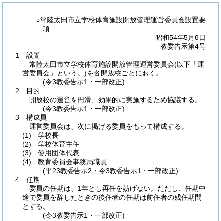
○常陸太田市立学校体育施設開放管理運営委員会設置要
項
昭和54年5月8日
教委告示第4号
1 設置
常陸太田市立学校体育施設開放管理運営委員会
(以下「運
営委員会」という。)
を各開放校ごとにおく。
(令3教委告示1・一部改正)
2 目的
開放校の運営を円滑、効果的に実施するため協議する。
(令3教委告示1・一部改正)
3 構成員
運営委員会は、次に掲げる委員をもって構成する。
(1)
学校長
(2)
学校体育主任
(3)
使用団体代表
(4)
教育委員会事務局職員
(平23教委告示2・令3教委告示1・一部改正)
4 任期
委員の任期は、1年とし再任を妨げない。ただし、任期中
途で委員を辞したときの後任者の任期は前任者の残任期間
とする。
(令3教委告示1・一部改正)