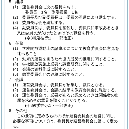
5 組織
(1)
運営委員会に次の役員をおく。
委員長 1名 副委員長 1名
(2)
委員長及び副委員長は、委員の互選により選出する。
(3)
委員長は会を総括する。
(4)
副委員長は、委員長を補佐し、委員長に事故あるとき
又は委員長が欠けたときはその職務を行う。
(令3教委告示1・一部改正)
6 任務
(1)
学校開放運動上の諸事項について教育委員会に意見を
述べること。
(2)
効果的運営を図るため協力態勢の推進に関すること。
(3)
学校開放実施上必要な調査研究に関すること。
(4)
会議の資料作成に関すること。
(5)
教育委員会との連絡に関すること。
7 会議
(1)
運営委員会は、委員長が招集し、議長となる。
(2)
運営委員会は、会議の結果を教育委員会に報告する。
(3)
運営委員会は、必要があると認めるときは関係者の出
席を求めその意見を聴くことができる。
(令3教委告示1・一部改正)
8 その他
この要項に定めるもののほか運営委員会の運営に関し、
必要な事項については、委員長が運営委員会に諮って定め
る。