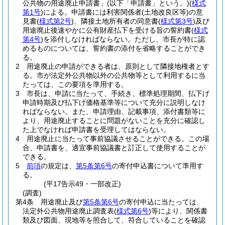
公共物の用途廃止申請書」
(以下「申請書」という。)
(
様式
第1号
)
による。
申請書には利害関係者
(土地改良区等)
の意
見書
(
様式第2号
)
、隣接土地所有者の同意書
(
様式第3号
)
及び
用途廃止後速やかに公有財産払下を受ける旨の誓約書
(
様式
第4号
)
を添付しなければならない。
ただし、市長が特に認
めるものについては、誓約書の添付を省略することができ
る。
2
用途廃止の申請ができる者は、原則として隣接地権者とす
る。
市が法定外公共物以外の公共物等として利用するに当
たっては、この要項を準用する。
3
市長は、申請に当たって、手続き、標準処理期間、払下げ
申請時期及び払下げ価格基準等について充分に説明しなけ
ればならない。
また、申請理由、記載事項、添付書類等に
より、用途廃止することに問題がないことを充分に確認し
た上でなければ申請書を受理してはならない。
4
用途廃止に当たって事前協議させることができる。
この場
合、申請書を、適宜事前協議書と訂正して使用することが
できる。
5
前項
の規定は、
第5条第6号
の寄付申込書について準用す
る。
(平17告示49・一部改正)
(調査)
第4条
用途廃止及び
第5条第6号
の寄付申込に当たっては、
法定外公共物用途廃止調査表
(
様式第6号
)
等により、関係書
類及び図面、現地等を照合して、符合していることを確認