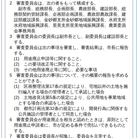
2
審査委員会は、次の者をもって構成する。
副市長、総務部長、企画部長、農政部長、建設部長、総
務部契約管財課長、企画部企画課長、農政部農政課長、建
設部建設課長、金砂郷支所金砂郷地域振興課長、水府支所
水府地域振興課長、里美支所里美地域振興課長、農業委員
会事務局長
3
審査委員会の委員長は副市長とし、副委員長は建設部長と
する。
4
審査委員会は次の事項を審査し、審査結果は、市長に報告
する。
(1)
用途廃止申請等に関すること。
(2)
この要項改正等に関すること。
(3)
その他用途廃止等に関し、必要な事項
5
審査委員会は次の事項について、その概要の報告を求める
ことができる。
(1)
区画整理法第17条の規定により、宅地以外の土地を施
行編入する場合の管理者として承認した場合
(2)
土地改良法第5条の規定により、公共用地を事業地域
とする場合の承認をした場合
(3)
都市計画法第32条の規定により、開発行為に関係する
公共施設の管理者として同意した場合
6
審査委員会が用途廃止を相当と認めたときは、原則として
用途廃止申請者に、市が定める条件で売払いできるものと
する。
7
審査委員会は委員長が招集し、委員会を主宰する。