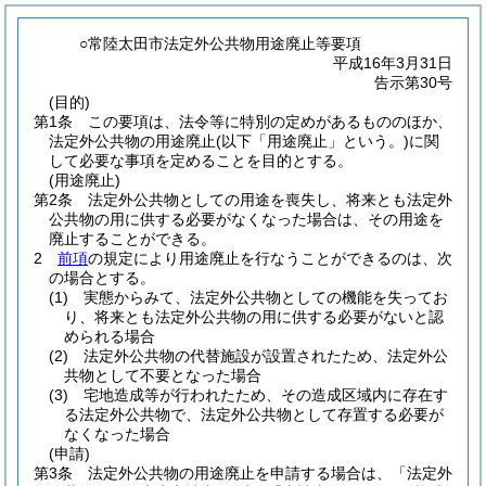
○常陸太田市法定外公共物用途廃止等要項
平成16年3月31日
告示第30号
(目的)
第1条
この要項は、法令等に特別の定めがあるもののほか、
法定外公共物の用途廃止
(以下「用途廃止」という。)
に関
して必要な事項を定めることを目的とする。
(用途廃止)
第2条
法定外公共物としての用途を喪失し、将来とも法定外
公共物の用に供する必要がなくなった場合は、その用途を
廃止することができる。
2
前項
の規定により用途廃止を行なうことができるのは、次
の場合とする。
(1)
実態からみて、法定外公共物としての機能を失ってお
り、将来とも法定外公共物の用に供する必要がないと認
められる場合
(2)
法定外公共物の代替施設が設置されたため、法定外公
共物として不要となった場合
(3)
宅地造成等が行われたため、その造成区域内に存在す
る法定外公共物で、法定外公共物として存置する必要が
なくなった場合
(申請)
第3条
法定外公共物の用途廃止を申請する場合は、「法定外