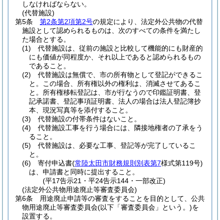
しなければならない。
(代替施設)
第5条
第2条第2項第2号
の規定により、法定外公共物の代替
施設として認められるものは、次のすべての条件を満たし
た場合とする。
(1)
代替施設は、従前の施設と比較して機能的にも財産的
にも価値が同程度か、それ以上であると認められるもの
であること。
(2)
代替施設は無償で、市の所有物として登記ができるこ
と。
この場合、所有権以外の権利は、消滅させてあるこ
と。
所有権移転登記は、市が行なうので印鑑証明書、登
記承諾書、登記事項証明書、法人の場合は法人登記簿抄
本、現況写真等を添付すること。
(3)
代替施設の付帯条件はないこと。
(4)
代替施設工事を行う場合には、隣接地権者の了承をう
ること。
(5)
代替施設は、必要な工事、登記等が完了しているこ
と。
(6)
寄付申込書
(
常陸太田市財務規則別表第7
様式第119号)
は、申請書と同時に提出すること。
(平17告示21・平24告示144・一部改正)
(法定外公共物用途廃止等審査委員会)
第6条
用途廃止申請等の審査をすることを目的として、公共
物用途廃止等審査委員会
(以下「審査委員会」という。)
を
設置する。