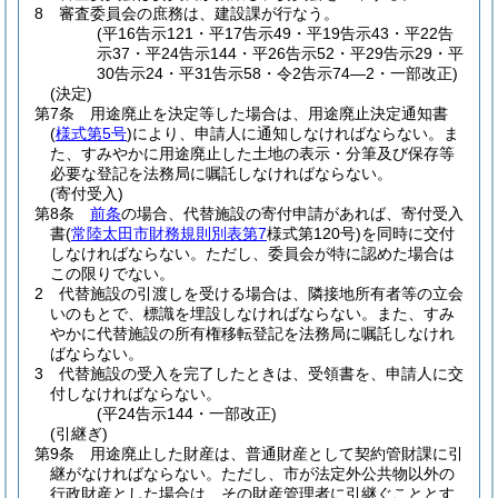
8
審査委員会の庶務は、建設課が行なう。
(平16告示121・平17告示49・平19告示43・平22告
示37・平24告示144・平26告示52・平29告示29・平
30告示24・平31告示58・令2告示74―2・一部改正)
(決定)
第7条
用途廃止を決定等した場合は、用途廃止決定通知書
(
様式第5号
)
により、申請人に通知しなければならない。
ま
た、すみやかに用途廃止した土地の表示・分筆及び保存等
必要な登記を法務局に嘱託しなければならない。
(寄付受入)
第8条
前条
の場合、代替施設の寄付申請があれば、寄付受入
書
(
常陸太田市財務規則別表第7
様式第120号)
を同時に交付
しなければならない。
ただし、委員会が特に認めた場合は
この限りでない。
2
代替施設の引渡しを受ける場合は、隣接地所有者等の立会
いのもとで、標識を埋設しなければならない。
また、すみ
やかに代替施設の所有権移転登記を法務局に嘱託しなけれ
ばならない。
3
代替施設の受入を完了したときは、受領書を、申請人に交
付しなければならない。
(平24告示144・一部改正)
(引継ぎ)
第9条
用途廃止した財産は、普通財産として契約管財課に引
継がなければならない。
ただし、市が法定外公共物以外の
行政財産とした場合は、その財産管理者に引継ぐこととす