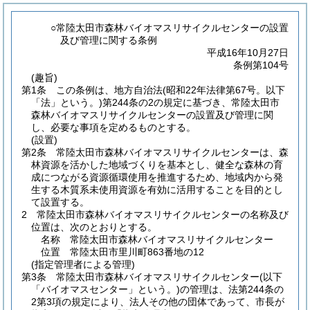
○常陸太田市森林バイオマスリサイクルセンターの設置
及び管理に関する条例
平成16年10月27日
条例第104号
(趣旨)
第1条
この条例は、地方自治法
(昭和22年法律第67号。以下
「法」という。)
第244条の2の規定に基づき、常陸太田市
森林バイオマスリサイクルセンターの設置及び管理に関
し、必要な事項を定めるものとする。
(設置)
第2条
常陸太田市森林バイオマスリサイクルセンターは、森
林資源を活かした地域づくりを基本とし、健全な森林の育
成につながる資源循環使用を推進するため、地域内から発
生する木質系未使用資源を有効に活用することを目的とし
て設置する。
2
常陸太田市森林バイオマスリサイクルセンターの名称及び
位置は、次のとおりとする。
名称 常陸太田市森林バイオマスリサイクルセンター
位置 常陸太田市里川町863番地の12
(指定管理者による管理)
第3条
常陸太田市森林バイオマスリサイクルセンター
(以下
「バイオマスセンター」という。)
の管理は、法第244条の
2第3項の規定により、法人その他の団体であって、市長が