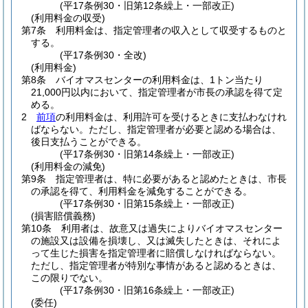
(平17条例30・旧第12条繰上・一部改正)
(利用料金の収受)
第7条
利用料金は、指定管理者の収入として収受するものと
する。
(平17条例30・全改)
(利用料金)
第8条
バイオマスセンターの利用料金は、1トン当たり
21,000円以内において、指定管理者が市長の承認を得て定
める。
2
前項
の利用料金は、利用許可を受けるときに支払わなけれ
ばならない。
ただし、指定管理者が必要と認める場合は、
後日支払うことができる。
(平17条例30・旧第14条繰上・一部改正)
(利用料金の減免)
第9条
指定管理者は、特に必要があると認めたときは、市長
の承認を得て、利用料金を減免することができる。
(平17条例30・旧第15条繰上・一部改正)
(損害賠償義務)
第10条
利用者は、故意又は過失によりバイオマスセンター
の施設又は設備を損壊し、又は滅失したときは、それによ
って生じた損害を指定管理者に賠償しなければならない。
ただし、指定管理者が特別な事情があると認めるときは、
この限りでない。
(平17条例30・旧第16条繰上・一部改正)
(委任)