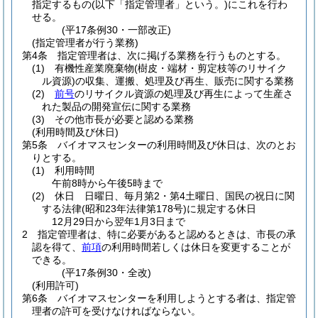
指定するもの
(以下「指定管理者」という。)
にこれを行わ
せる。
(平17条例30・一部改正)
(指定管理者が行う業務)
第4条
指定管理者は、次に掲げる業務を行うものとする。
(1)
有機性産業廃棄物
(樹皮・端材・剪定枝等のリサイク
ル資源)
の収集、運搬、処理及び再生、販売に関する業務
(2)
前号
のリサイクル資源の処理及び再生によって生産さ
れた製品の開発宣伝に関する業務
(3)
その他市長が必要と認める業務
(利用時間及び休日)
第5条
バイオマスセンターの利用時間及び休日は、次のとお
りとする。
(1)
利用時間
午前8時から午後5時まで
(2)
休日 日曜日、毎月第2・第4土曜日、国民の祝日に関
する法律
(昭和23年法律第178号)
に規定する休日
12月29日から翌年1月3日まで
2
指定管理者は、特に必要があると認めるときは、市長の承
認を得て、
前項
の利用時間若しくは休日を変更することが
できる。
(平17条例30・全改)
(利用許可)
第6条
バイオマスセンターを利用しようとする者は、指定管
理者の許可を受けなければならない。