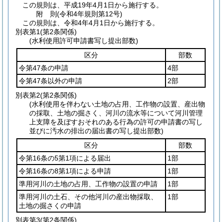
この規則は、平成19年4月1日から施行する。
附
則
(令和4年
規則第12号)
この規則は、令和4年4月1日から施行する。
別表第1
(第2条関係)
(水利使用許可申請書写し提出部数)
区分
部数
令第47条の申請
4部
令第47条以外の申請
2部
別表第2
(第2条関係)
(水利使用を伴わない土地の占用、工作物の設置、産出物
の採取、土地の掘さく、河川の流水等について河川管理
上支障を及ぼすおそれのある行為の許可の申請書の写し
並びに汚水の排出の届出書の写し提出部数)
区分
部数
令第16条の5第1項による届出
1部
令第16条の8第1項による申請
1部
準用河川の土地の占用、工作物の設置の申請
1部
準用河川の土石、その他河川の産出物採取、
1部
土地の掘さくの申請
別表第3
(第2条関係)