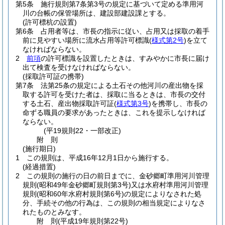
第5条
施行規則第7条第3号の規定に基づいて定める準用河
川の台帳の保管場所は、建設部建設課とする。
(許可標杭の設置)
第6条
占用者等は、市長の指示に従い、占用又は採取の着手
前に見やすい場所に流水占用等許可標識
(
様式第2号
)
を立て
なければならない。
2
前項
の許可標識を設置したときは、すみやかに市長に届け
出て検査を受けなければならない。
(採取許可証の携帯)
第7条
法第25条の規定による土石その他河川の産出物を採
取する許可を受けた者は、採取に当るときは、市長の交付
する土石、産出物採取許可証
(
様式第3号
)
を携帯し、市長の
命ずる職員の要求があったときは、これを提示しなければ
ならない。
(平19規則22・一部改正)
附
則
(施行期日)
1
この規則は、平成16年12月1日から施行する。
(経過措置)
2
この規則の施行の日の前日までに、金砂郷町準用河川管理
規則
(昭和49年金砂郷町規則第3号)
又は水府村準用河川管理
規則
(昭和60年水府村規則第6号)
の規定によりなされた処
分、手続その他の行為は、この規則の相当規定によりなさ
れたものとみなす。
附
則
(平成19年
規則第22号)