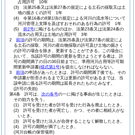
占用許可 10年
(3)
法第25条又は法第27条の規定による土石の採取又は土
地の掘さくの許可 1年
(4)
令第16条の8第1項の規定による河川の流水等について
河川管理上支障を及ぼすおそれのある行為の許可 1年
(5)
前2号
に掲げるもののほか、法第23条又は法第24条の
流水の占用又は土地の占用許可 3年
2
前項
の許可の期間は、法第25条及び法第27条の規定によ
る土石の採取、河川の産出物採取の許可及び土地の掘さく
の許可の場合を除き、更新することができる。
この場合に
おいて、当該許可の期間の更新を受けようとする者は、許
可の期間満了の日の30日前までに、準用河川占用等許可期
間更新申請書
(
様式第1号
)
を提出しなければならない。
3
前項
の申請があったときは、許可の期間満了後でも、その
申請書が拒否されるまで又は更新の許可があるまでは、当
該申請に係る許可の期間は延長されたものとみなす。
(許可の失効)
第4条
許可は、
次の各号
の一に掲げる事由が生じたときは、
その効力を失う。
(1)
許可を受けた者が許可を受けた行為を廃止したとき。
(2)
許可を受けた者が死亡し、かつ、その者に相続人がな
いとき。
(3)
許可を受けた法人が合併することなく解散したとき。
(4)
許可の期間が満了したとき。
(河川台帳の保管場所)