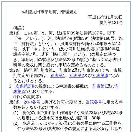
○常陸太田市準用河川管理規則
平成16年11月30日
規則第121号
(趣旨)
第1条
この規則は、河川法
(昭和39年法律第167号。以下
「法」という。)
、河川法施行法
(昭和39年法律第168号。以
下「施行法」という。)
、河川法施行令
(昭和40年政令第14
号。以下「令」という。)
及び河川法施行規則
(昭和40年建
設省令第7号。以下「施行規則」という。)
の規定に基づ
き、準用河川の管理及び法第23条の規定に基づく流水占用
料等の徴収に関し必要な事項を定めるものとする。
第2条
施行規則別表第1、別表第2及び別表第3のうち、市規
則で定める部数は、
別表第1
、
別表第2
及び
別表第3
に定め
るとおりとする。
2
次条第2項
の規定による申請書の部数は、
別表第1
及び
別
表第2
のとおりとする。
(許可の期間等)
第3条
次の各号
に掲げる許可の期間は、
当該各号
に定める年
数を超えないものとする。
(1)
発電の用に供する工作物を伴う法第23条及び法第24条
の規定による流水又は土地の占用許可 30年
(2)
水道若しくはかんがい又は公共の用に供する工作物を
伴う法第23条及び法第24条の規定による流水又は土地の