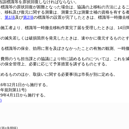
当該標識等を原状回復しなければならない。
る標識等の原状回復が困難となった場合は、協議の上移転の方法による
去、移転及び復元に関する測量は、測量士又は測量士補の資格を有する
は、
第1項
及び
第2項
の標識等の設置が完了したときは、標識等一時撤去
の施工者より、標識等一時撤去移転作業完了届を受理したときは、14日
等の滅失若しくは破損箇所を発見したときは、速やかに復元するものと
よる標識等の保全、効用に害を及ぼさなかったことの有無の観測、一時
。
る費用のうち担当課との協議により特に認めるものについては、これを
等の保全管理上、必要に応じて予算措置を講ずるものとする。
定めるもののほか、取扱いに関する必要事項は市長が別に定める。
6年12月1日から施行する。
9年
規則第11号)
9年4月1日から施行する。
)