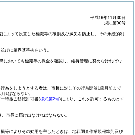
平成16年11月30日
規則第90号
調査によって設置した標識等の破損及び滅失を防止し、その永続的利
点並びに筆界基準杭をいう。
降においても標識等の保全を確認し、維持管理に努めなければな
行為をしようとする者は、市長に対しその行為開始1箇月前まで
ければならない。
等一時撤去移転許可書
(
様式第2号
)
により、これを許可するものとす
り、市長に届け出なければならない。
破損等によりその効用を害したときは、地籍調査作業規程準則及び