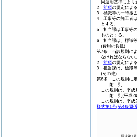
同運用基準により
2
前項
の規定によ
3
標識等の一時撤
4
工事等の施工者
とする。
5
担当課は工事等
ものとする。
6
担当課は、標識
(費用の負担)
第7条
当該規則に
なければならない
2
前項
の規定によ
3
担当課は、標識
(その他)
第8条
この規則に
附
則
この規則は、平成1
附
則
(平成2
この規則は、平成2
様式第1号
(第4条関係