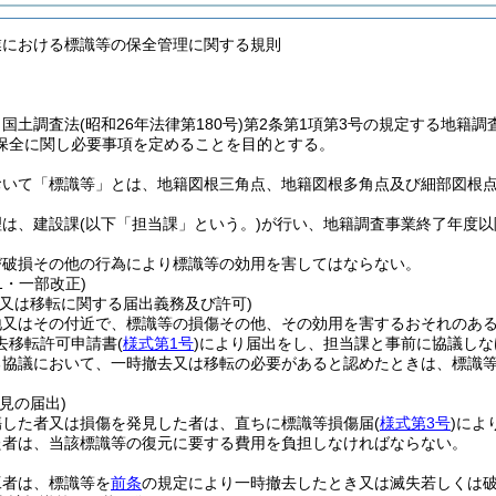
業における標識等の保全管理に関する規則
、国土調査法
(昭和26年法律第180号)
第2条第1項第3号の規定する地籍
保全に関し必要事項を定めることを目的とする。
おいて「標識等」とは、地籍図根三角点、地籍図根多角点及び細部図根
理は、建設課
(以下「担当課」という。)
が行い、地籍調査事業終了年度以
び破損その他の行為により標識等の効用を害してはならない。
11・一部改正)
去又は移転に関する届出義務及び許可)
地又はその付近で、標識等の損傷その他、その効用を害するおそれのある
去移転許可申請書
(
様式第1号
)
により届出をし、担当課と事前に協議しな
る協議において、一時撤去又は移転の必要があると認めたときは、標識
見の届出)
傷した者又は損傷を発見した者は、直ちに標識等損傷届
(
様式第3号
)
によ
た者は、当該標識等の復元に要する費用を負担しなければならない。
工者は、標識等を
前条
の規定により一時撤去したとき又は滅失若しくは