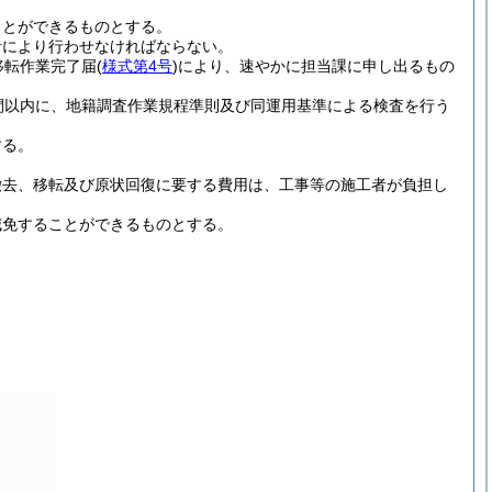
ことができるものとする。
者により行わせなければならない。
移転作業完了届
(
様式第4号
)
により、速やかに担当課に申し出るもの
間以内に、地籍調査作業規程準則及び同運用基準による検査を行う
する。
撤去、移転及び原状回復に要する費用は、工事等の施工者が負担し
減免することができるものとする。