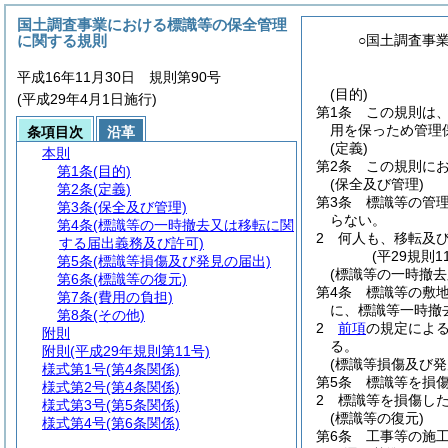
国土調査事業における標識等の保全管理
に関する規則
○国土調査事
平成16年11月30日 規則第90号
(目的)
(平成29年4月1日施行)
第1条
この規則は
用を保っため管理
条項目次
沿革
(定義)
本則
第2条
この規則に
第1条
(目的)
(保全及び管理)
第2条
(定義)
第3条
標識等の管
第3条
(保全及び管理)
らない。
第4条
(標識等の一時撤去又は移転に関
2
何人も、移転及
する届出義務及び許可)
(平29規則
第5条
(標識等損傷及び発見の届出)
(標識等の一時撤
第6条
(標識等の復元)
第4条
標識等の敷
第7条
(費用の負担)
に、標識等一時撤
第8条
(その他)
2
前項
の規定によ
附則
る。
附則
(平成29年規則第11号)
(標識等損傷及び発
様式第1号
(第4条関係)
第5条
標識等を損
様式第2号
(第4条関係)
2
標識等を損傷し
様式第3号
(第5条関係)
(標識等の復元)
様式第4号
(第6条関係)
第6条
工事等の施