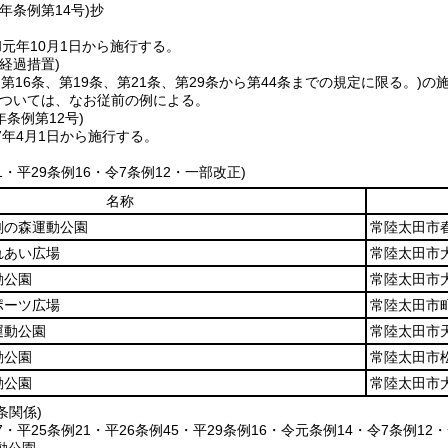
元年
条例第14号)
抄
元年10月1日から施行する。
経過措置)
、第16条、第19条、第21条、第29条から第44条までの規定に限る。)
の
ついては、なお従前の例による。
年
条例第12号)
7年4月1日から施行する。
21・平29条例16・令7条例12・一部改正)
名称
刻の森運動公園
常陸太田市春
れあい広場
常陸太田市大
動公園
常陸太田市大
ポーツ広場
常陸太田市町
運動公園
常陸太田市天
動公園
常陸太田市松
動公園
常陸太田市大
条関係)
57・平25条例21・平26条例45・平29条例16・令元条例14・令7条例12