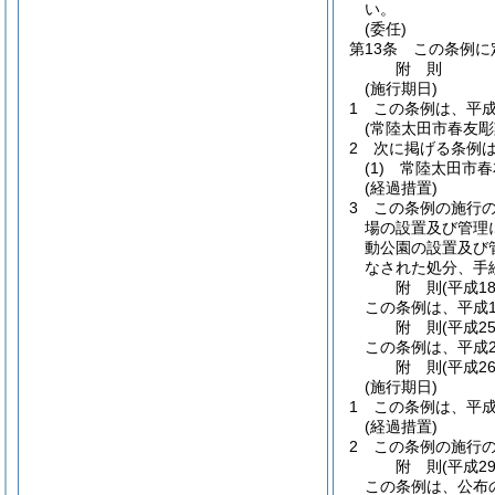
い。
(委任)
第13条
この条例に
附
則
(施行期日)
1
この条例は、平成
(常陸太田市春友
2
次に掲げる条例
(1)
常陸太田市春
(経過措置)
3
この条例の施行
場の設置及び管理
動公園の設置及び
なされた処分、手
附
則
(平成1
この条例は、平成1
附
則
(平成2
この条例は、平成2
附
則
(平成2
(施行期日)
1
この条例は、平成
(経過措置)
2
この条例の施行
附
則
(平成2
この条例は、公布