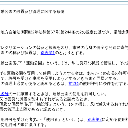
運動公園の設置及び管理に関する条例
、地方自治法
(昭和22年法律第67号)
第244条の2の規定に基づき、常陸
びレクリエーションの普及と振興を図り、市民の心身の健全な発達に寄
公園の名称及び位置は、
別表第1
のとおりとする。
運動公園
(以下「運動公園」という。)
は、常に良好な状態で管理し、その
げる運動公園を専用して使用しようとする者は、あらかじめ市長の許可
いて、許可を受けた事項を変更しようとするときもまた同様とする。
園の管理上必要があると認めるときは、
前2項
の使用許可に条件を付する
の各号
の一に該当するときは、運動公園の使用を許可しない。
又は善良な風俗を乱すおそれがあると認めるとき。
備及び備品等
(以下「施設等」という。)
をき損し、又は滅失するおそれ
園の管理上支障があると認めるとき。
使用許可を受けた者
(以下「使用者」という。)
は、
別表第2
に定める使用
、使用許可の際に徴収する。