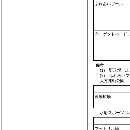
ふれあいプール
ターゲットバード
備考
(1) 野球場
(2) ふれあい
大方運動公園
運動広場
水府スポーツ広
フットサル場