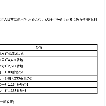
施行の日前に使用
(利用を含む。)
の許可を受けた者に係る使用料
(利
位置
友町43番地の3
里町4,401番地
方町2,511番地
田町88番地の1
下野町7,233番地の2
平町1,164番地の1
中町1,335番地外
・一部改正)