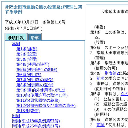
常陸太田市運動公園の設置及び管理に関
する条例
○常陸太田市
平成16年10月27日 条例第118号
(趣旨)
(令和7年4月1日施行)
第1条
この条例は
る。
条項目次
沿革
(設置)
本則
第2条
スポーツ及
第1条
(趣旨)
2
常陸太田市運動
第2条
(設置)
(管理)
第3条
(管理)
第3条
常陸太田市
第4条
(使用の許可)
(使用の許可)
第5条
(使用許可の制限)
第4条
別表第2
に掲
第6条
(使用料)
2
前項
の場合にお
第7条
(使用料の減免)
3
市長は、運動公
第8条
(使用料の還付)
(使用許可の制限)
第9条
(目的外使用等の禁止)
第5条
市長は、
次
第10条
(使用許可の取消し等)
(1)
公益を害し、
第11条
(原状回復の義務)
(2)
運動公園の設
第12条
(損害賠償及び事故の責任)
(3)
その他運動公
第13条
(委任)
(使用料)
附則
第6条
運動公園の
附則
(平成18年条例第57号)
2
前項
の使用料は
附則
(平成25年条例第21号)