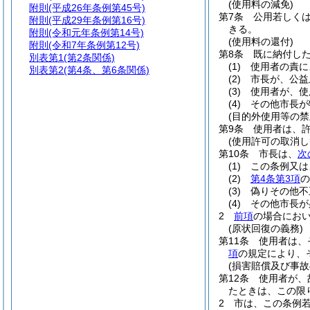
(使用料の減免)
附則
(平成26年条例第45号)
第7条
公用若しく
附則
(平成29年条例第16号)
きる。
附則
(令和元年条例第14号)
(使用料の還付)
附則
(令和7年条例第12号)
第8条
既に納付し
別表第1
(第2条関係)
(1)
使用者の責に
別表第2
(第4条、第6条関係)
(2)
市長が、公益
(3)
使用者が、使
(4)
その他市長が
(目的外使用等の禁
第9条
使用者は、
(使用許可の取消し
第10条
市長は、
次
(1)
この条例又は
(2)
第4条第3項
の
(3)
偽りその他不
(4)
その他市長が
2
前項
の場合にお
(原状回復の義務)
第11条
使用者は、
項
の規定により、
(損害賠償及び事故
第12条
使用者が、
たときは、この限
2
市は、この条例