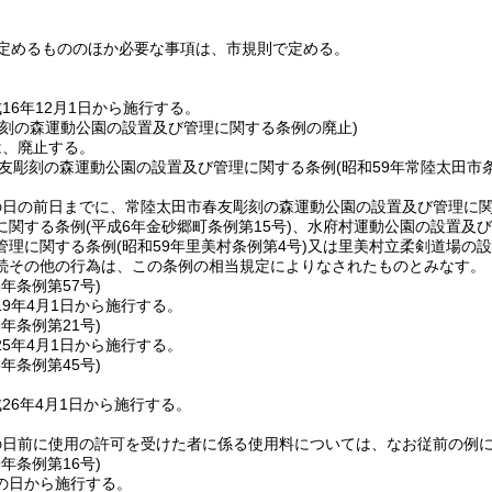
定めるもののほか必要な事項は、市規則で定める。
16年12月1日から施行する。
彫刻の森運動公園の設置及び管理に関する条例の廃止)
は、廃止する。
友彫刻の森運動公園の設置及び管理に関する条例
(昭和59年常陸太田市条
の日の前日までに、常陸太田市春友彫刻の森運動公園の設置及び管理に
に関する条例
(平成6年金砂郷町条例第15号)
、水府村運動公園の設置及び
管理に関する条例
(昭和59年里美村条例第4号)
又は里美村立柔剣道場の設
続その他の行為は、この条例の相当規定によりなされたものとみなす。
8年
条例第57号)
9年4月1日から施行する。
5年
条例第21号)
5年4月1日から施行する。
6年
条例第45号)
26年4月1日から施行する。
の日前に使用の許可を受けた者に係る使用料については、なお従前の例
9年
条例第16号)
の日から施行する。