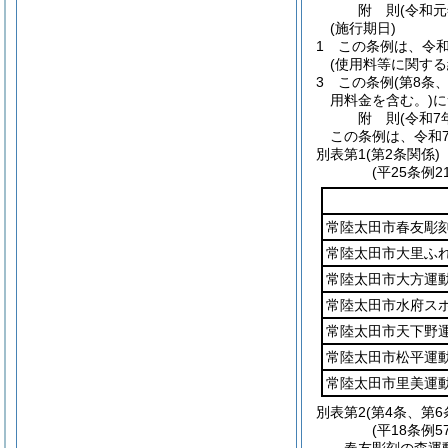
附
則
(令和
(施行期日)
1
この条例は、令和
(使用料等に関する
3
この条例
(第8条
用料金を含む。)
に
附
則
(令和7
この条例は、令和
別表第1
(第2条関係)
(平25条例
常陸太田市春友彫
常陸太田市大里ふ
常陸太田市大方運
常陸太田市水府ス
常陸太田市天下野
常陸太田市松平運
常陸太田市里美運
別表第2
(第4条、第6
(平18条例