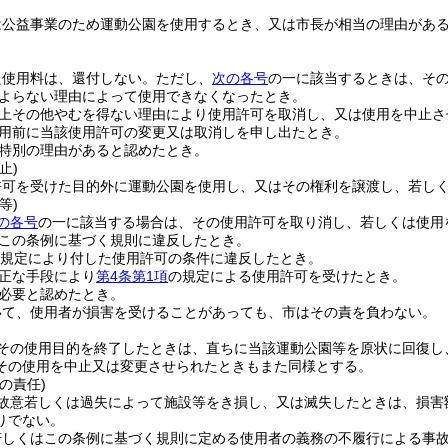
は公益事業のため運動公園を使用するとき、又は市長が相当の理由があ
た使用料は、還付しない。
ただし、
次の各号
の一に該当するときは、そ
よらない理由によって使用できなくなったとき。
上その他やむを得ない理由により使用許可を取消し、又は使用を中止さ
用前に当該使用許可の変更又は取消しを申し出たとき。
特別の理由があると認めたとき。
止)
許可を受けた目的外に運動公園を使用し、又はその権利を譲渡し、若し
等)
の各号
の一に該当する場合は、その使用許可を取り消し、若しくは使用
この条例に基づく規則に違反したとき。
規定により付した使用許可の条件に違反したとき。
正な手段により
第4条第1項
の規定による使用許可を受けたとき。
必要と認めたとき。
いて、使用者が損害を受けることがあっても、市はその責を負わない。
その使用目的を終了したときは、直ちに当該運動公園等を原状に回復し
その使用を中止又は変更させられたときもまた同様とする。
の責任)
故意若しくは過失によって施設等をき損し、又は滅失したときは、損害
りでない。
若しくはこの条例に基づく規則に定める使用者の義務の不履行による事