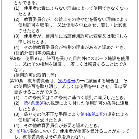
とができる。
(1)
使用者の責によらない理由によって使用できなくなっ
たとき。
(2)
教育委員会が、公益上その他やむを得ない理由により
使用許可を取消し、又は使用を中止させ、若しくは変更
させたとき。
(3)
使用者が、使用前に当該使用許可の変更又は取消しを
申し出たとき。
(4)
その他教育委員会が特別の理由があると認めたとき。
(目的外使用等の禁止)
第9条
使用者は、許可を受けた目的外にスポーツ施設を使用
し、又はその権利を譲渡し、若しくは転貸することはでき
ない。
(使用許可の取消し等)
第10条
教育委員会は、
次の各号
の一に該当する場合は、そ
の使用許可を取り消し、若しくは使用を中止させ、又は変
更させることができる。
(1)
この条例又はこの条例に基づく規則に違反したとき。
(2)
第4条第3項
の規定により付した使用許可の条件に違反
したとき。
(3)
偽りその他不正な手段により
第4条第1項
の規定による
使用許可を受けたとき。
(4)
その他教育委員会が必要と認めたとき。
2
前項
の場合において、使用者が損害を受けることがあって
も、教育委員会はその責を負わない。