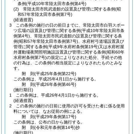
条例
(平成10年常陸太田市条例第4号)
(2)
常陸太田市民武道館の設置及び管理に関する条例
(昭
和57年常陸太田市条例第7号)
(経過措置)
3
この条例の施行の日の前日までに、常陸太田市白羽スポー
ツ広場の設置及び管理に関する条例
(平成10年常陸太田市条
例第4号)
、常陸太田市民武道館の設置及び管理に関する条
例
(昭和57年常陸太田市条例第7号)
、水府村弓道場設置及び
管理に関する条例
(平成9年水府村条例第19号)
又は水府村屋
外運動場夜間照明施設設置及び管理に関する条例
(昭和60年
水府村条例第7号)
の規定によりなされた処分、手続その他
の行為は、この条例の相当規定によりなされたものとみな
す。
附
則
(平成25年
条例第22号)
この条例は、平成25年4月1日から施行する。
附
則
(平成26年
条例第46号)
(施行期日)
1
この条例は、平成26年4月1日から施行する。
(経過措置)
2
この条例の施行の日前に使用の許可を受けた者に係る使用
料については、なお従前の例による。
附
則
(平成29年
条例第17号)
この条例は、公布の日から施行する。
附
則
(令和元年
条例第14号)
抄
(施行期日)