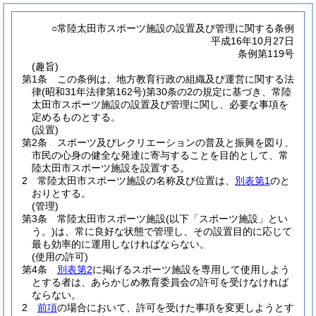
○常陸太田市スポーツ施設の設置及び管理に関する条例
平成16年10月27日
条例第119号
(趣旨)
第1条
この条例は、地方教育行政の組織及び運営に関する法
律
(昭和31年法律第162号)
第30条の2の規定に基づき、常陸
太田市スポーツ施設の設置及び管理に関し、必要な事項を
定めるものとする。
(設置)
第2条
スポーツ及びレクリエーションの普及と振興を図り、
市民の心身の健全な発達に寄与することを目的として、常
陸太田市スポーツ施設を設置する。
2
常陸太田市スポーツ施設の名称及び位置は、
別表第1
のと
おりとする。
(管理)
第3条
常陸太田市スポーツ施設
(以下「スポーツ施設」とい
う。)
は、常に良好な状態で管理し、その設置目的に応じて
最も効率的に運用しなければならない。
(使用の許可)
第4条
別表第2
に掲げるスポーツ施設を専用して使用しよう
とする者は、あらかじめ教育委員会の許可を受けなければ
ならない。
2
前項
の場合において、許可を受けた事項を変更しようとす