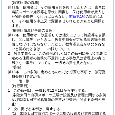
(原状回復の義務)
第11条
使用者は、その使用目的を終了したときは、直ちに
当該スポーツ施設等を原状に回復し、又は使用者が搬入し
た物件を撤去しなければならない。
前条第1項
の規定によ
り、その使用を中止又は変更させられたときもまた同様と
する。
(損害賠償及び事故の責任)
第12条
使用者が、故意若しくは過失によって施設等をき損
し、又は滅失したときは、教育委員会が定める損害額を賠
償しなければならない。
ただし、教育委員会がやむを得な
いと認めたときは、この限りでない。
2
教育委員会は、この条例若しくはこの条例に基づく規則に
定める使用者の義務の不履行による事故又は管理上の責に
帰さない事故については、一切その責を負わない。
(委任)
第13条
この条例に定めるもののほか必要な事項は、教育委
員会規則で定める。
附
則
(施行期日)
1
この条例は、平成16年12月1日から施行する。
(常陸太田市白羽スポーツ広場の設置及び管理に関する条例
及び常陸太田市民武道館の設置及び管理に関する条例の廃
止)
2
次に掲げる条例は、廃止する。
(1)
常陸太田市白羽スポーツ広場の設置及び管理に関する