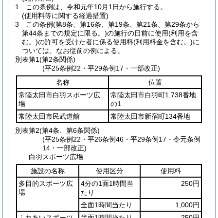
1
この条例は、令和元年10月1日から施行する。
(使用料等に関する経過措置)
3
この条例
(第8条、第16条、第19条、第21条、第29条から
第44条までの規定に限る。)
の施行の日前に使用
(利用を含
む。)
の許可を受けた者に係る使用料
(利用料金を含む。)
に
ついては、なお従前の例による。
別表第1
(第2条関係)
(平25条例22・平29条例17・一部改正)
名称
位置
常陸太田市白羽スポーツ広
常陸太田市白羽町1,738番地
場
の1
常陸太田市民武道館
常陸太田市新宿町134番地
別表第2
(第4条、第6条関係)
(平25条例22・平26条例46・平29条例17・令元条例
14・一部改正)
白羽スポーツ広場
施設の名称
使用区分
使用料
多目的スポーツ広
4分の1面1時間当
250円
場
たり
全面1時間当たり
1,000円
ふれあいスポーツ
半面1時間当たり
250円