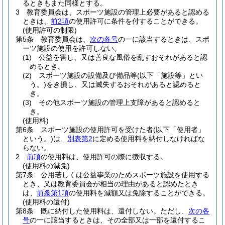
るときもまた同様とする。
3
教育委員会は、スポーツ施設の管理上必要があると認める
ときは、
前2項
の使用許可に条件を付することができる。
(使用許可の制限)
第5条
教育委員会は、
次の各号
の一に該当するときは、スポ
ーツ施設の使用を許可しない。
(1)
公益を害し、又は善良な風俗を乱すおそれがあると認
めるとき。
(2)
スポーツ施設の設備及び備品等
(以下「施設等」とい
う。)
をき損し、又は滅失するおそれがあると認めると
き。
(3)
その他スポーツ施設の管理上支障があると認めると
き。
(使用料)
第6条
スポーツ施設の使用許可を受けた者
(以下「使用者」
という。)
は、
別表第2
に定める使用料を納付しなければな
らない。
2
前項
の使用料は、使用許可の際に徴収する。
(使用料の減免)
第7条
公用若しくは公益事業のためスポーツ施設を使用する
とき、又は教育委員会が相当の理由があると認めたとき
は、
前条第1項
の使用料を減額又は免除することができる。
(使用料の還付)
第8条
既に納付した使用料は、還付しない。
ただし、
次の各
号
の一に該当するときは、その全部又は一部を還付するこ