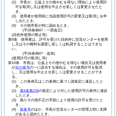
(2)
市長が、公益上その他やむを得ない理由により使用許
可を取消し又は使用を中止させ若しくは変更させたと
き。
(3)
使用者が使用前に当該使用許可の変更又は取消しを申
し出たとき。
(4)
その他市長が特に認めるとき。
(平26条例47・一部改正)
(目的外使用の禁止等)
第9条
使用者は、許可を受けた目的外に交流センターを使用
し又はその権利を譲渡し若しくは転貸することはできな
い。
(平26条例47・追加)
(使用許可の取消し等)
第10条
市長は、公益上その他やむを得ない場合又は使用者
が
次の各号
の一に該当する場合は、その使用許可を取消
し、又は使用を中止させ若しくは変更させることができ
る。
(1)
この条例又はこの条例に基づく諸規定に違反したと
き。
(2)
第4条第2項
の規定により付した使用許可の条件に違反
したとき。
(3)
偽りその他不正の手段により使用の許可を受けたと
き。
(4)
前各号
のほか、市長が交流センターの管理上特に支障
があると認めたとき。