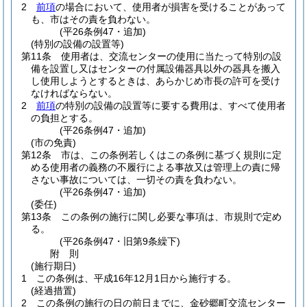
2
前項
の場合において、使用者が損害を受けることがあって
も、市はその責を負わない。
(平26条例47・追加)
(特別の設備の設置等)
第11条
使用者は、交流センターの使用に当たって特別の設
備を設置し又はセンターの付属設備器具以外の器具を搬入
し使用しようとするときは、あらかじめ市長の許可を受け
なければならない。
2
前項
の特別の設備の設置等に要する費用は、すべて使用者
の負担とする。
(平26条例47・追加)
(市の免責)
第12条
市は、この条例若しくはこの条例に基づく規則に定
める使用者の義務の不履行による事故又は管理上の責に帰
さない事故については、一切その責を負わない。
(平26条例47・追加)
(委任)
第13条
この条例の施行に関し必要な事項は、市規則で定め
る。
(平26条例47・旧第9条繰下)
附
則
(施行期日)
1
この条例は、平成16年12月1日から施行する。
(経過措置)
2
この条例の施行の日の前日までに、金砂郷町交流センター