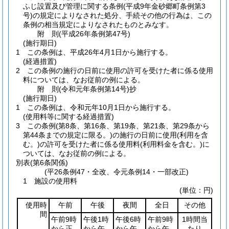
ふじ設置及び管理に関する条例
(平成9年金砂郷町条例第3
号)
の規定によりなされた処分、手続その他の行為は、この
条例の相当規定によりなされたものとみなす。
附
則
(平成26年
条例第47号)
(施行期日)
1
この条例は、平成26年4月1日から施行する。
(経過措置)
2
この条例の施行の日前に使用の許可を受けた者に係る使用
料については、なお従前の例による。
附
則
(令和元年
条例第14号)
抄
(施行期日)
1
この条例は、令和元年10月1日から施行する。
(使用料等に関する経過措置)
3
この条例
(第8条、第16条、第19条、第21条、第29条から
第44条までの規定に限る。)
の施行の日前に使用
(利用を含
む。)
の許可を受けた者に係る使用料
(利用料金を含む。)
に
ついては、なお従前の例による。
別表
(第6条関係)
(平26条例47・全改、令元条例14・一部改正)
1 施設の使用料
(単位：円)
使用時
午前
午後
夜間
全日
その他
間
午前9時
午後1時
午後6時
午前9時
1時間当
から正
から午
から午
から午
たり