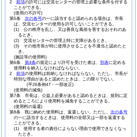
2
前項
の許可には交流センターの管理上必要な条件を付する
ことができる。
(使用の不許可)
第5条
次の各号
の一に該当すると認められる場合は、市長
は、交流センターの使用を許可しないことができる。
(1)
公の秩序を乱し、又は善良な風俗を害するおそれのあ
るとき。
(2)
交流センターの管理上特に支障があるとき。
(3)
その他市長が特に使用させることを不適当と認めたと
き。
(施設等の使用料)
第6条
第4条
の規定により許可を受けた者は、
別表
に定める
使用料を納入しなければならない。
2
前項
の使用料は前納しなければならない。
ただし、市長が
特別な理由があると認めたときは、この限りでない。
(平26条例47・一部改正)
(使用料の減免)
第7条
市長は、公益上必要があると認めるときは、規則に定
めるところにより使用料を減免することができる。
(使用料の返還)
第8条
既に納めた使用料は、返還しない。
ただし、
次の各号
の一に該当するときは、使用料の全部又は一部を返還する
ことができる。
(1)
使用する者の責任によらない理由で使用できなくなっ
たとき。