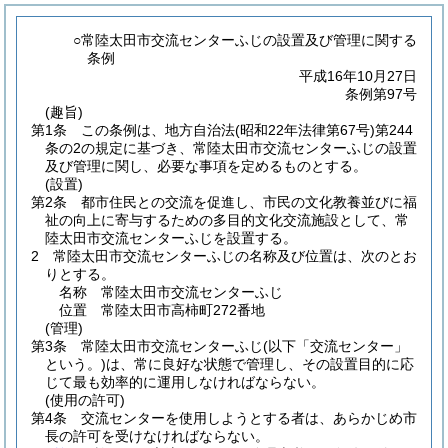
○常陸太田市交流センターふじの設置及び管理に関する
条例
平成16年10月27日
条例第97号
(趣旨)
第1条
この条例は、地方自治法
(昭和22年法律第67号)
第244
条の2の規定に基づき、常陸太田市交流センターふじの設置
及び管理に関し、必要な事項を定めるものとする。
(設置)
第2条
都市住民との交流を促進し、市民の文化教養並びに福
祉の向上に寄与するための多目的文化交流施設として、常
陸太田市交流センターふじを設置する。
2
常陸太田市交流センターふじの名称及び位置は、次のとお
りとする。
名称 常陸太田市交流センターふじ
位置 常陸太田市高柿町272番地
(管理)
第3条
常陸太田市交流センターふじ
(以下「交流センター」
という。)
は、常に良好な状態で管理し、その設置目的に応
じて最も効率的に運用しなければならない。
(使用の許可)
第4条
交流センターを使用しようとする者は、あらかじめ市
長の許可を受けなければならない。