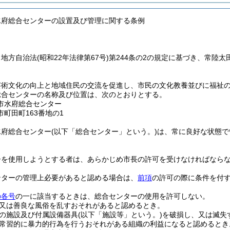
水府総合センターの設置及び管理に関する条例
、地方自治法
(昭和22年法律第67号)
第244条の2の規定に基づき、常陸
芸術文化の向上と地域住民の交流を促進し、市民の文化教養並びに福祉
総合センターの名称及び位置は、次のとおりとする。
市水府総合センター
町田町163番地の1
水府総合センター
(以下「総合センター」という。)
は、常に良好な状態で
ーを使用しようとする者は、あらかじめ市長の許可を受けなければなら
ンターの管理上必要があると認める場合は、
前項
の許可の際に条件を付
の各号
の一に該当するときは、総合センターの使用を許可しない。
又は善良な風俗を乱すおそれがあると認めるとき。
の施設及び付属設備器具
(以下「施設等」という。)
を破損し、又は滅失
常習的に暴力的行為を行うおそれがある組織の利益になると認めるとき