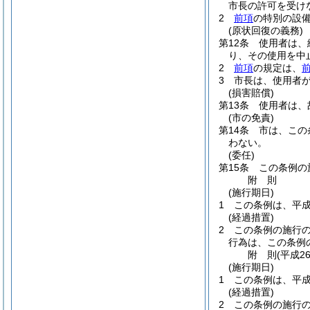
市長の許可を受け
2
前項
の特別の設
(原状回復の義務)
第12条
使用者は、
り、その使用を中
2
前項
の規定は、
3
市長は、使用者
(損害賠償)
第13条
使用者は、
(市の免責)
第14条
市は、この
わない。
(委任)
第15条
この条例の
附
則
(施行期日)
1
この条例は、平成
(経過措置)
2
この条例の施行
行為は、この条例
附
則
(平成2
(施行期日)
1
この条例は、平成
(経過措置)
2
この条例の施行