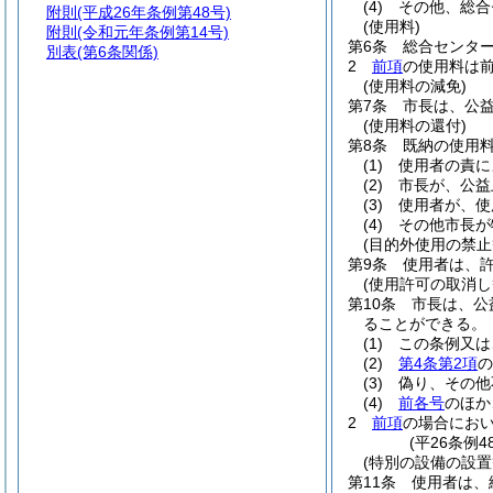
(4)
その他、総合
附則
(平成26年条例第48号)
(使用料)
附則
(令和元年条例第14号)
第6条
総合センタ
別表
(第6条関係)
2
前項
の使用料は
(使用料の減免)
第7条
市長は、公
(使用料の還付)
第8条
既納の使用
(1)
使用者の責に
(2)
市長が、公益
(3)
使用者が、使
(4)
その他市長が
(目的外使用の禁止
第9条
使用者は、
(使用許可の取消し
第10条
市長は、公
ることができる。
(1)
この条例又は
(2)
第4条第2項
の
(3)
偽り、その他
(4)
前各号
のほか
2
前項
の場合にお
(平26条例
(特別の設備の設置
第11条
使用者は、