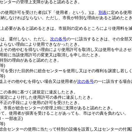
センターの管理上支障があると認めるとき。
ーの使用許可を受けた者
(以下「使用者」という。)
は、
別表
に定める使用
前納しなければならない。
ただし、市長が特別な理由があると認めたと
益上必要があると認めるときは、市規則の定めるところにより使用料を
料は、還付しない。
ただし、
次の各号
の一に該当するときは、その全部
よらない理由により使用できなかったとき。
上その他やむを得ない理由により使用許可を取消し又は使用を中止させ
用前に当該使用許可の変更又は取消しを申し出たとき。
特別の理由があると認めたとき。
等)
許可を受けた目的外に総合センターを使用し又はその権利を譲渡し若し
等)
益上その他やむを得ない場合又は使用者が
次の各号
の一に該当する場合
この条例に基づく諸規定に違反したとき。
規定により付した使用許可の条件に違反したとき。
不正の手段により使用の許可を受けたとき。
、市長が総合センターの管理上特に支障があると認めたとき。
いて、使用者が損害を受けることがあっても、市はその責を負わない。
48・一部改正)
等)
総合センターの使用に当たって特別の設備を設置し又はセンターの付属