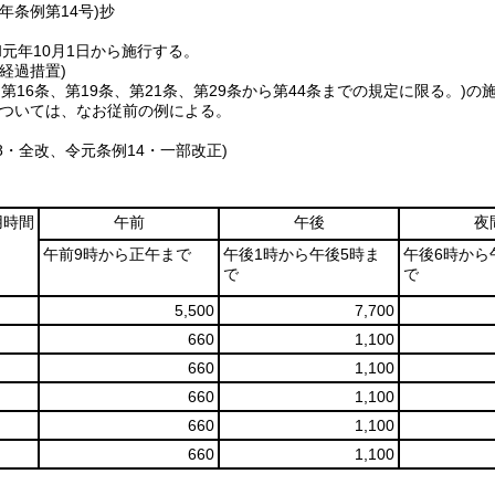
元年
条例第14号)
抄
元年10月1日から施行する。
経過措置)
、第16条、第19条、第21条、第29条から第44条までの規定に限る。)
の
ついては、なお従前の例による。
48・全改、令元条例14・一部改正)
用時間
午前
午後
夜
午前9時から正午まで
午後1時から午後5時ま
午後6時から
で
で
5,500
7,700
660
1,100
660
1,100
660
1,100
660
1,100
660
1,100