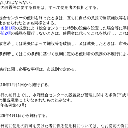
なければならない。
備の設置等に要する費用は、すべて使用者の負担とする。
総合センターの使用を終ったときは、直ちに自己の負担で当該施設等を
止させられたときも同様とする。
前条第1項
の規定により総合センターに特別の設備を設置した場合等に準
が
前2項
の義務を履行しないときは、使用者に代ってこれを執行し、これ
故意若しくは過失によって施設等を破損し、又は滅失したときは、市長
条例若しくはこの条例に基づく規則に定める使用者の義務の不履行によ
施行に関し必要な事項は、市規則で定める。
16年12月1日から施行する。
の日の前日までに、水府総合センターの設置及び管理に関する条例
(平成
の相当規定によりなされたものとみなす。
6年
条例第48号)
26年4月1日から施行する。
の日前に使用の許可を受けた者に係る使用料については、なお従前の例