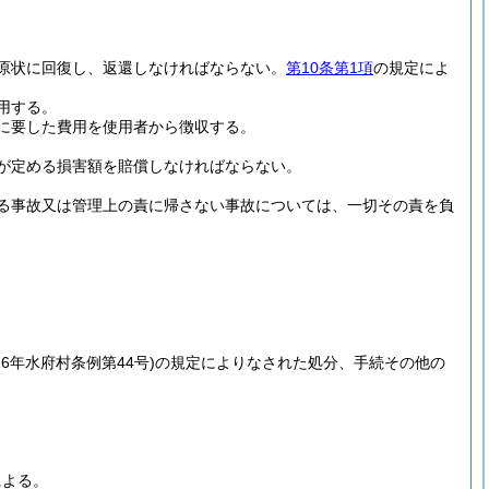
原状に回復し、返還しなければならない。
第10条第1項
の規定によ
用する。
に要した費用を使用者から徴収する。
が定める損害額を賠償しなければならない。
る事故又は管理上の責に帰さない事故については、一切その責を負
16年水府村条例第44号)
の規定によりなされた処分、手続その他の
による。