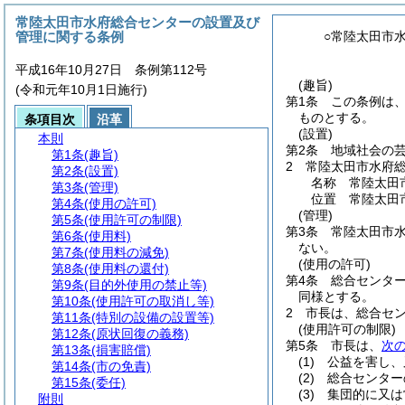
常陸太田市水府総合センターの設置及び
管理に関する条例
○常陸太田市
平成16年10月27日 条例第112号
(趣旨)
(令和元年10月1日施行)
第1条
この条例は
ものとする。
条項目次
沿革
(設置)
本則
第2条
地域社会の
第1条
(趣旨)
2
常陸太田市水府
第2条
(設置)
名称 常陸太田
第3条
(管理)
位置 常陸太田市
第4条
(使用の許可)
(管理)
第5条
(使用許可の制限)
第3条
常陸太田市
第6条
(使用料)
ない。
第7条
(使用料の減免)
(使用の許可)
第8条
(使用料の還付)
第4条
総合センタ
第9条
(目的外使用の禁止等)
同様とする。
第10条
(使用許可の取消し等)
2
市長は、総合セ
第11条
(特別の設備の設置等)
(使用許可の制限)
第12条
(原状回復の義務)
第5条
市長は、
次
第13条
(損害賠償)
(1)
公益を害し、
第14条
(市の免責)
(2)
総合センター
第15条
(委任)
(3)
集団的に又は
附則