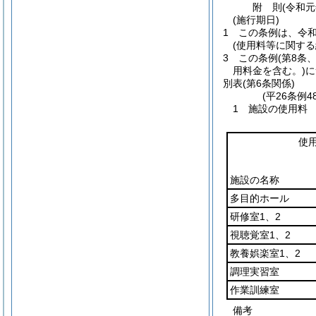
附
則
(令和
(施行期日)
1
この条例は、令和
(使用料等に関する
3
この条例
(第8条
用料金を含む。)
に
別表
(第6条関係)
(平26条例
1 施設の使用料
使
施設の名称
多目的ホール
研修室1、2
視聴覚室1、2
教養娯楽室1、2
調理実習室
作業訓練室
備考