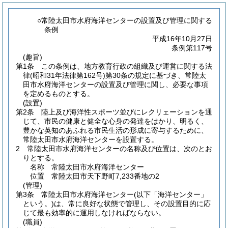
○常陸太田市水府海洋センターの設置及び管理に関する
条例
平成16年10月27日
条例第117号
(趣旨)
第1条
この条例は、地方教育行政の組織及び運営に関する法
律
(昭和31年法律第162号)
第30条の規定に基づき、常陸太
田市水府海洋センターの設置及び管理に関し、必要な事項
を定めるものとする。
(設置)
第2条
陸上及び海洋性スポーツ並びにレクリェーションを通
じて、市民の健康と健全な心身の発達をはかり、明るく、
豊かな英知のあふれる市民生活の形成に寄与するために、
常陸太田市水府海洋センターを設置する。
2
常陸太田市水府海洋センターの名称及び位置は、次のとお
りとする。
名称 常陸太田市水府海洋センター
位置 常陸太田市天下野町7,233番地の2
(管理)
第3条
常陸太田市水府海洋センター
(以下「海洋センター」
という。)
は、常に良好な状態で管理し、その設置目的に応
じて最も効率的に運用しなければならない。
(職員)