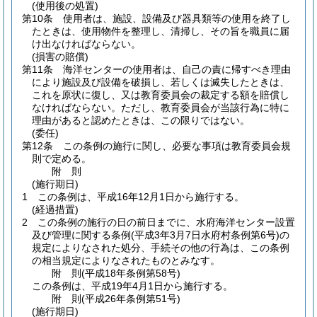
(使用後の処置)
第10条
使用者は、施設、設備及び器具類等の使用を終了し
たときは、使用物件を整理し、清掃し、その旨を職員に届
け出なければならない。
(損害の賠償)
第11条
海洋センターの使用者は、自己の責に帰すべき理由
により施設及び設備を破損し、若しくは滅失したときは、
これを原状に復し、又は教育委員会の裁定する額を賠償し
なければならない。
ただし、教育委員会が当該行為に特に
理由があると認めたときは、この限りではない。
(委任)
第12条
この条例の施行に関し、必要な事項は教育委員会規
則で定める。
附
則
(施行期日)
1
この条例は、平成16年12月1日から施行する。
(経過措置)
2
この条例の施行の日の前日までに、水府海洋センター設置
及び管理に関する条例
(平成3年3月7日水府村条例第6号)
の
規定によりなされた処分、手続その他の行為は、この条例
の相当規定によりなされたものとみなす。
附
則
(平成18年
条例第58号)
この条例は、平成19年4月1日から施行する。
附
則
(平成26年
条例第51号)
(施行期日)