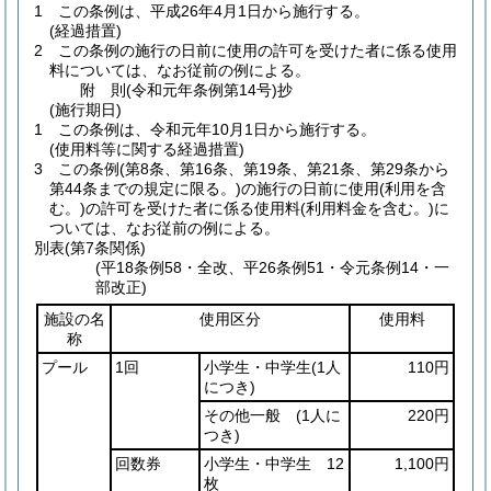
1
この条例は、平成26年4月1日から施行する。
(経過措置)
2
この条例の施行の日前に使用の許可を受けた者に係る使用
料については、なお従前の例による。
附
則
(令和元年
条例第14号)
抄
(施行期日)
1
この条例は、令和元年10月1日から施行する。
(使用料等に関する経過措置)
3
この条例
(第8条、第16条、第19条、第21条、第29条から
第44条までの規定に限る。)
の施行の日前に使用
(利用を含
む。)
の許可を受けた者に係る使用料
(利用料金を含む。)
に
ついては、なお従前の例による。
別表
(第7条関係)
(平18条例58・全改、平26条例51・令元条例14・一
部改正)
施設の名
使用区分
使用料
称
プール
1回
小学生・中学生
(1人
110円
につき)
その他一般
(1人に
220円
つき)
回数券
小学生・中学生 12
1,100円
枚