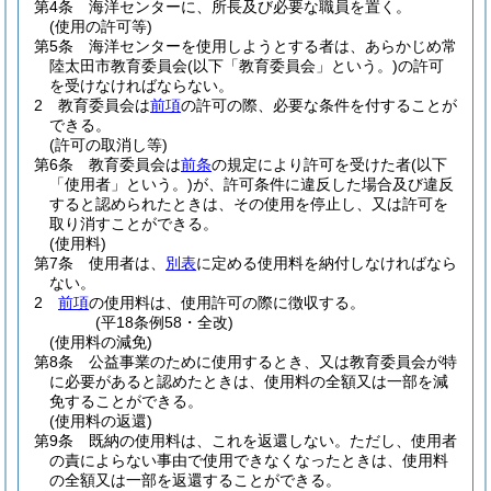
第4条
海洋センターに、所長及び必要な職員を置く。
(使用の許可等)
第5条
海洋センターを使用しようとする者は、あらかじめ常
陸太田市教育委員会
(以下「教育委員会」という。)
の許可
を受けなければならない。
2
教育委員会は
前項
の許可の際、必要な条件を付することが
できる。
(許可の取消し等)
第6条
教育委員会は
前条
の規定により許可を受けた者
(以下
「使用者」という。)
が、許可条件に違反した場合及び違反
すると認められたときは、その使用を停止し、又は許可を
取り消すことができる。
(使用料)
第7条
使用者は、
別表
に定める使用料を納付しなければなら
ない。
2
前項
の使用料は、使用許可の際に徴収する。
(平18条例58・全改)
(使用料の減免)
第8条
公益事業のために使用するとき、又は教育委員会が特
に必要があると認めたときは、使用料の全額又は一部を減
免することができる。
(使用料の返還)
第9条
既納の使用料は、これを返還しない。
ただし、使用者
の責によらない事由で使用できなくなったときは、使用料
の全額又は一部を返還することができる。