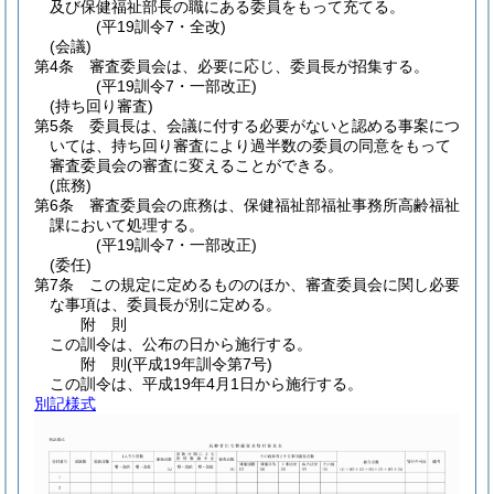
及び保健福祉部長の職にある委員をもって充てる。
(平19訓令7・全改)
(会議)
第4条
審査委員会は、必要に応じ、委員長が招集する。
(平19訓令7・一部改正)
(持ち回り審査)
第5条
委員長は、会議に付する必要がないと認める事案につ
いては、持ち回り審査により過半数の委員の同意をもって
審査委員会の審査に変えることができる。
(庶務)
第6条
審査委員会の庶務は、保健福祉部福祉事務所高齢福祉
課において処理する。
(平19訓令7・一部改正)
(委任)
第7条
この規定に定めるもののほか、審査委員会に関し必要
な事項は、委員長が別に定める。
附
則
この訓令は、公布の日から施行する。
附
則
(平成19年
訓令第7号)
この訓令は、平成19年4月1日から施行する。
別記様式