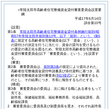
○常陸太田市高齢者住宅整備資金貸付審査委員会設置要
綱
平成17年6月14日
訓令第10号
(設置)
第1条
常陸太田市高齢者住宅整備資金貸付条例施行規則
(昭
和57年常陸太田市規則第13号。以下「規則」という。)
第5
条
に規定する高齢者住宅整備資金
(以下「資金」という。)
の貸付けの決定を行うに当たり、資金の貸与を受けるもの
の選定の適正化を図るため、常陸太田市高齢者住宅整備資
金貸付審査委員会
(以下「審査委員会」という。)
を設置す
る。
(審査)
第2条
審査委員会は、
規則第3条
の規定により提出された、
高齢者住宅整備資金貸付申請書及び添付資料に基づき、高
齢者住宅整備資金貸付審査表
(
別記様式
)
により審査するも
のとし、その結果につき、市長に報告するものとする。
(構成)
第3条
審査委員会の委員は、次に掲げる職にある者をもって
充てる。
副市長、保健福祉部長、福祉事務所長、社会福祉課長、高
齢福祉課長
2
審査委員会に委員長及び副委員長を置き、それぞれ副市長