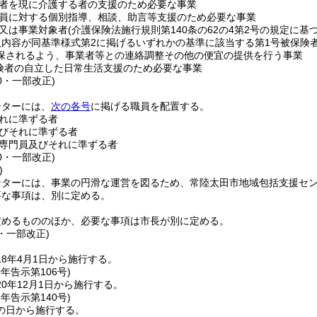
者を現に介護する者の支援のため必要な事業
員に対する個別指導、相談、助言等支援のため必要な事業
又は事業対象者
(介護保険法施行規則第140条の62の4第2号の規定に
入内容が同基準様式第2に掲げるいずれかの基準に該当する第1号被保険者
保されるよう、事業者等との連絡調整その他の便宜の提供を行う事業
険者の自立した日常生活支援のため必要な事業
40・一部改正)
ンターには、
次の各号
に掲げる職員を配置する。
れに準ずる者
びそれに準ずる者
専門員及びそれに準ずる者
40・一部改正)
)
ンターには、事業の円滑な運営を図るため、常陸太田市地域包括支援セ
要な事項は、別に定める。
定めるもののほか、必要な事項は市長が別に定める。
7・一部改正)
8年4月1日から施行する。
0年
告示第106号)
0年12月1日から施行する。
1年
告示第140号)
の日から施行する。