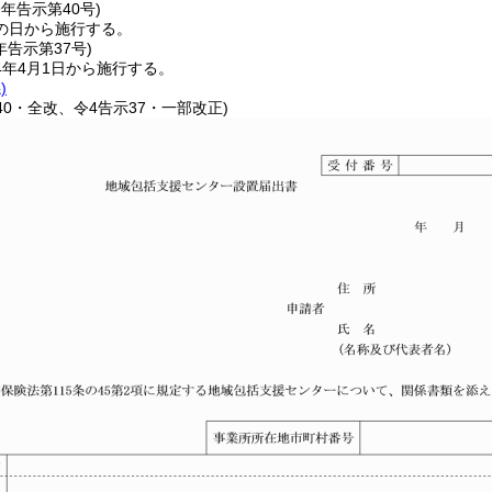
9年
告示第40号)
の日から施行する。
年
告示第37号)
4年4月1日から施行する。
)
140・全改、令4告示37・一部改正)