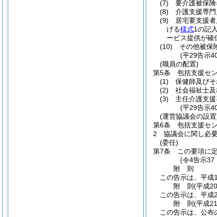
(7)
要介護被保険
(8)
介護支援専門
(9)
居宅要支援者
げる
様式
1の記
ービス提供が確
(10)
その他被保
(平29告示
(職員の配置)
第5条
包括支援セ
(1)
保健師及びそ
(2)
社会福祉士及
(3)
主任介護支援
(平29告示
(運営協議会の設置
第6条
包括支援セ
2
協議会に関し必
(委任)
第7条
この要項に
(令4告示3
附
則
この告示は、平成1
附
則
(平成2
この告示は、平成2
附
則
(平成2
この告示は、公布