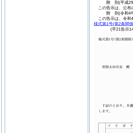
附
則
(平成2
この告示は、公布
附
則
(令和4
この告示は、令和
様式第1号
(第2条関係
(平21告示