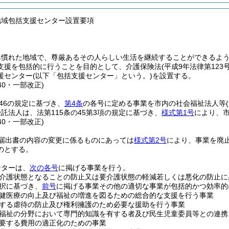
地域包括支援センター設置要項
み慣れた地域で、尊厳あるその人らしい生活を継続することができるよ
支援を包括的に行うことを目的として、介護保険法
(平成9年法律第12
援センター
(以下「包括支援センター」という。)
を設置する。
40・一部改正)
の46の規定に基づき、
第4条
の各号に定める事業を市内の社会福祉法人等
託法人は、法第115条の45第3項の規定に基づき、
様式第1号
により、
40・一部改正)
届出書の内容の変更に係るものにあっては
様式第2号
により、事業を廃
のとする。
ンターは、
次の各号
に掲げる事業を行う。
介護状態となることの防止又は要介護状態の軽減若しくは悪化の防止に
択に基づき、
前号
に掲げる事業その他の適切な事業が包括的かつ効率的
健医療の向上及び福祉の増進を図るための総合的な支援を行う事業
する虐待の防止及び権利擁護のため必要な援助を行う事業
福祉の分野において専門的知識を有する者及び民生児童委員等との連携
要する費用の適正化のための事業