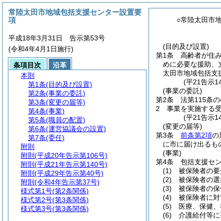
常陸太田市地域包括支援センター設置要
項
○常陸太田市
平成18年3月31日 告示第53号
(目的及び設置)
(令和4年4月1日施行)
第1条
高齢者が住
めに必要な援助、
条項目次
沿革
太田市地域包括支
本則
(平21告示1
第1条
(目的及び設置)
(事業の委託)
第2条
(事業の委託)
第2条
法第115条
第3条
(変更の届等)
2
事業を実施する受
第4条
(事業)
(平21告示1
第5条
(職員の配置)
(変更の届等)
第6条
(運営協議会の設置)
第3条
前条第2項
の
第7条
(委任)
に市に届け出るも
附則
(事業)
附則
(平成20年告示第106号)
第4条
包括支援セ
附則
(平成21年告示第140号)
(1)
被保険者の要
附則
(平成29年告示第40号)
(2)
被保険者の選
附則
(令和4年告示第37号)
(3)
被保険者の保
様式第1号
(第2条関係)
(4)
被保険者に対
様式第2号
(第3条関係)
(5)
医療、保健、
様式第3号
(第3条関係)
(6)
介護給付等に