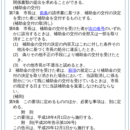
関係書類の提出を求めることができる。
(補助金の交付)
第7条
市長は、
前条
の請求書に基づき、補助金の交付の決定
を受けた者に補助金を交付するものとする。
(補助金交付の取消し)
第8条
市長は、補助金の交付を受けた者が
次の各号
のいずれ
かに該当するときは、補助金の交付の全部又は一部を取り
消すことができる。
(1)
補助金の交付の決定の内容又はこれに付した条件その
他法令に基づく市長の処分に違反したとき。
(2)
偽りその他不正の手段により補助金の交付を受けたと
き。
(3)
その他市長が不適当と認めるとき。
2
補助金の交付を受けた者は、
前項
の規定により補助金の交
付の決定を取り消された場合において、当該取消しに係る
部分について既に補助金の交付を受けているときは、市長
の指定する日までに当該補助金を返還しなければならな
い。
(補則)
第9条
この要項に定めるもののほか、必要な事項は、別に定
める。
附
則
この要項は、平成18年4月1日から施行する。
附
則
(平成20年
告示第106号)
この告示は、平成20年12月1日から施行する。