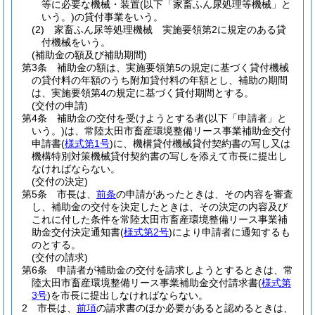
等に必要な機械・装置
(以下「家畜ふん尿処理等機械」と
いう。)
の貸付事業をいう。
(2)
家畜ふん尿等処理機械 実施要領第2に規定のある貸
付機械をいう。
(補助金の額及び補助期間)
第3条
補助金の額は、実施要領第5の規定に基づく貸付機械
の貸付料の年額のうち附加貸付料の年額とし、補助の期間
は、実施要領第4の規定に基づく貸付期間とする。
(交付の申請)
第4条
補助金の交付を受けようとする者
(以下「申請者」と
いう。)
は、常陸太田市畜産環境整備リース事業補助金交付
申請書
(
様式第1号
)
に、機構貸付機械貸付契約書の写し又は
機構特別対策機械貸付契約書の写しを添えて市長に提出し
なければならない。
(交付の決定)
第5条
市長は、
前条
の申請があったときは、その内容を審査
し、補助金の交付を決定したときは、その決定の内容及び
これに付した条件を常陸太田市畜産環境整備リース事業補
助金交付決定通知書
(
様式第2号
)
により申請者に通知するも
のとする。
(交付の請求)
第6条
申請者が補助金の交付を請求しようとするときは、常
陸太田市畜産環境整備リース事業補助金交付請求書
(
様式第
3号
)
を市長に提出しなければならない。
2
市長は、
前項
の請求書のほか必要があると認めるときは、