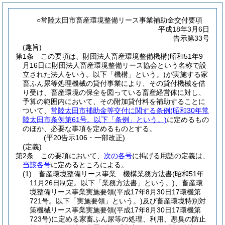
○常陸太田市畜産環境整備リース事業補助金交付要項
平成18年3月6日
告示第33号
(趣旨)
第1条
この要項は、財団法人畜産環境整備機構
(昭和51年9
月16日に財団法人畜産環境整備リース協会という名称で設
立された法人をいう。以下「機構」という。)
が実施する家
畜ふん尿等処理機械の貸付事業により、その貸付機械を借
り受け、畜産環境の保全を図っている畜産経営体に対し、
予算の範囲内において、その附加貸付料を補助することに
ついて、
常陸太田市補助金等交付に関する条例
(昭和30年常
陸太田市条例第61号。以下「条例」という。)
に定めるもの
のほか、必要な事項を定めるものとする。
(平20告示106・一部改正)
(定義)
第2条
この要項において、
次の各号
に掲げる用語の定義は、
当該各号
に定めるところによる。
(1)
畜産環境整備リース事業 機構業務方法書
(昭和51年
11月26日制定。以下「業務方法書」という。)
、畜産環
境整備リース事業実施要領
(平成17年8月30日17環機第
721号。以下「実施要領」という。)
及び畜産環境特別対
策機械リース事業実施要領
(平成17年8月30日17環機第
723号)
に定める家畜ふん尿等の処理、利用、悪臭の防止