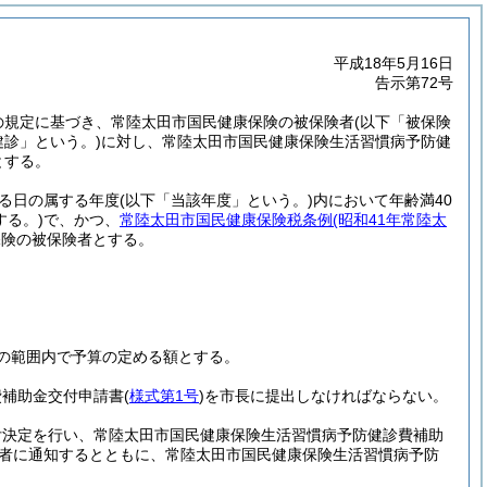
平成18年5月16日
告示第72号
の規定に基づき、常陸太田市国民健康保険の被保険者
(以下「被保険
健診」という。)
に対し、常陸太田市国民健康保険生活習慣病予防健
とする。
る日の属する年度
(以下「当該年度」という。)
内において年齢満40
する。)
で、かつ、
常陸太田市国民健康保険税条例
(昭和41年常陸太
保険の被保険者とする。
の範囲内で予算の定める額とする。
費補助金交付申請書
(
様式第1号
)
を市長に提出しなければならない。
付決定を行い、常陸太田市国民健康保険生活習慣病予防健診費補助
者に通知するとともに、常陸太田市国民健康保険生活習慣病予防