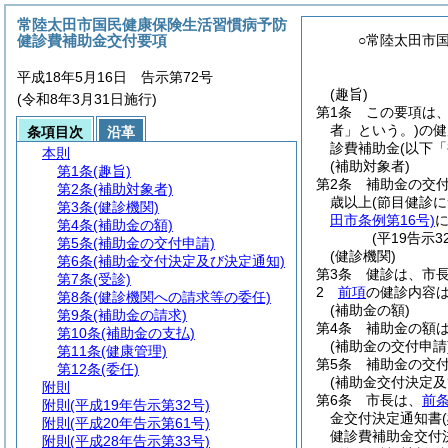
常陸太田市国民健康保険生活習慣病予防
健診費補助金交付要項
○常陸太田市
平成18年5月16日 告示第72号
(趣旨)
(令和8年3月31日施行)
第1条
この要項は
者」という。)
の健
条項目次
沿革
診費補助金
(以下
本則
(補助対象者)
第1条
(趣旨)
第2条
補助金の交
第2条
(補助対象者)
歳以上
(節目健診に
第3条
(健診機関)
田市条例第16号)
第4条
(補助金の額)
(平19告示
第5条
(補助金の交付申請)
(健診機関)
第6条
(補助金交付決定及び決定通知)
第3条
健診は、市
第7条
(受診)
2
前項
の健診内容
第8条
(健診機関への請求等の委任)
(補助金の額)
第9条
(補助金の請求)
第4条
補助金の額
第10条
(補助金の支払)
(補助金の交付申請
第11条
(健康管理)
第5条
補助金の交
第12条
(委任)
(補助金交付決定及
附則
第6条
市長は、
前
附則
(平成19年告示第32号)
金交付決定通知書
(
附則
(平成20年告示第61号)
健診費補助金交付
附則
(平成28年告示第33号)