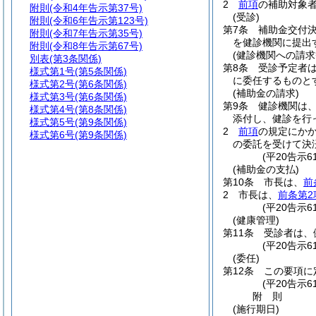
2
前項
の補助対象
附則
(令和4年告示第37号)
(受診)
附則
(令和6年告示第123号)
第7条
補助金交付
附則
(令和7年告示第35号)
を健診機関に提出
附則
(令和8年告示第67号)
(健診機関への請求
別表
(第3条関係)
第8条
受診予定者
様式第1号
(第5条関係)
に委任するものと
様式第2号
(第6条関係)
(補助金の請求)
様式第3号
(第6条関係)
第9条
健診機関は
様式第4号
(第8条関係)
添付し、健診を行
様式第5号
(第9条関係)
2
前項
の規定にか
様式第6号
(第9条関係)
の委託を受けて決
(平20告示
(補助金の支払)
第10条
市長は、
前
2
市長は、
前条第2
(平20告示6
(健康管理)
第11条
受診者は、
(平20告示6
(委任)
第12条
この要項に
(平20告示6
附
則
(施行期日)