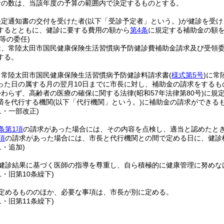
者の数は、当該年度の予算の範囲内で決定するものとする。
決定通知書の交付を受けた者
(以下「受診予定者」という。)
が健診を受け
するとともに、健診に要する費用の額から
第4条
に規定する補助金の額
等の委任)
は、常陸太田市国民健康保険生活習慣病予防健診費補助金請求及び受領
する。
、常陸太田市国民健康保険生活習慣病予防健診料請求書
(
様式第5号
)
に常
った日の属する月の翌月10日までに市長に対し、補助金の請求をするも
かわらず、高齢者の医療の確保に関する法律
(昭和57年法律第80号)
に規
済を代行する機関
(以下「代行機関」という。)
に補助金の請求ができる
61・一部改正)
条第1項
の請求があった場合には、その内容を点検し、適当と認めたと
項
の請求があった場合には、市長と代行機関との間で定める日に、健診
1・追加)
健診結果に基づく医師の指導を尊重し、自ら積極的に健康管理に努めな
1・旧第10条繰下)
定めるもののほか、必要な事項は、市長が別に定める。
1・旧第11条繰下)