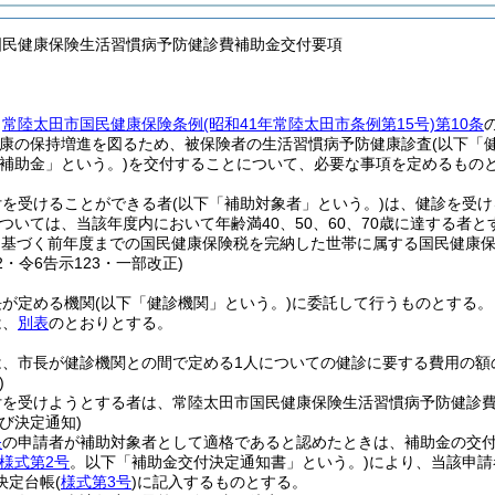
国民健康保険生活習慣病予防健診費補助金交付要項
、
常陸太田市国民健康保険条例
(昭和41年常陸太田市条例第15号)
第10条
康の保持増進を図るため、被保険者の生活習慣病予防健康診査
(以下「
「補助金」という。)
を交付することについて、必要な事項を定めるもの
付を受けることができる者
(以下「補助対象者」という。)
は、健診を受け
ついては、当該年度内において年齢満40、50、60、70歳に達する者と
に基づく前年度までの国民健康保険税を完納した世帯に属する国民健康
32・令6告示123・一部改正)
長が定める機関
(以下「健診機関」という。)
に委託して行うものとする。
は、
別表
のとおりとする。
は、市長が健診機関との間で定める1人についての健診に要する費用の額
)
付を受けようとする者は、常陸太田市国民健康保険生活習慣病予防健診
び決定通知)
条
の申請者が補助対象者として適格であると認めたときは、補助金の交
様式第2号
。以下「補助金交付決定通知書」という。)
により、当該申請
決定台帳
(
様式第3号
)
に記入するものとする。