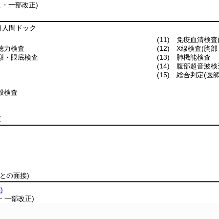
61・一部改正)
目人間ドック
(11)
免疫血清検査
聴力検査
(12)
X線検査
(胸
謝・眼底検査
(13)
肺機能検査
(14)
腹部超音波検
(15)
総合判定
(医
般検査
査
師との面接)
)
7・一部改正)