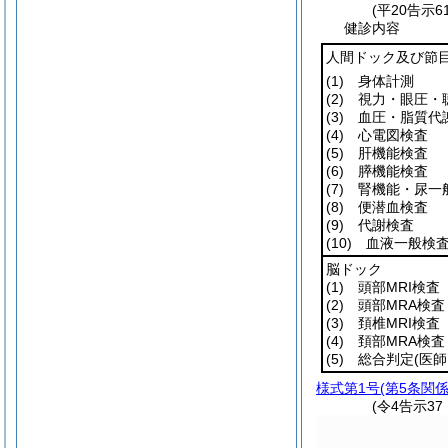
(平20告示
健診内容
人間ドック及び節
(1)
身体計測
(2)
視力・眼圧・
(3)
血圧・脂質代
(4)
心電図検査
(5)
肝機能検査
(6)
膵機能検査
(7)
腎機能・尿一
(8)
便潜血検査
(9)
代謝検査
(10)
血液一般検
脳ドック
(1)
頭部MRI検査
(2)
頭部MRA検査
(3)
頚椎MRI検査
(4)
頚部MRA検査
(5)
総合判定
(医
様式第1号
(第5条関係
(令4告示3