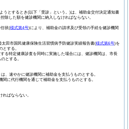
ようとするとき
(以下「受診」という。)
は、補助金交付決定通知書
を控除した額を健診機関に納入しなければならない。
委任状
(
様式第4号
)
により、補助金の請求及び受領の手続を健診機関
陸太田市国民健康保険生活習慣病予防健診実績報告書
(
様式第6号
)
を
のとする。
定する特定健康診査を同時に実施した場合には、健診機関は、市長
ものとする。
きは、速やかに健診機関に補助金を支払うものとする。
機関に代行機関を通じて補助金を支払うものとする。
ければならない。