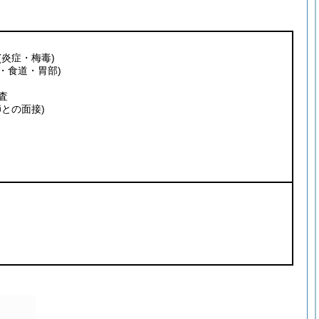
(炎症・梅毒)
部・食道・胃部)
査
師との面接)