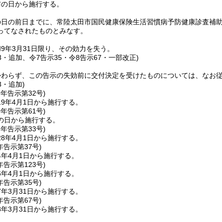
布の日から施行する。
の日の前日までに、常陸太田市国民健康保険生活習慣病予防健康診査補
ってなされたものとみなす。
9年3月31日限り、その効力を失う。
23・追加、令7告示35・令8告示67・一部改正)
かわらず、この告示の失効前に交付決定を受けたものについては、なお
3・追加)
9年
告示第32号)
9年4月1日から施行する。
0年
告示第61号)
の日から施行する。
8年
告示第33号)
8年4月1日から施行する。
年
告示第37号)
4年4月1日から施行する。
年
告示第123号)
6年4月1日から施行する。
年
告示第35号)
年3月31日から施行する。
年
告示第67号)
年3月31日から施行する。