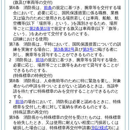
(旗及び車両等の交付)
第6条
消防長は、
前条
の規定に基づき、腕章等を交付する場
合において、必要に応じ、国民保護措置に係る職務、業務
又は協力のために使用される場所若しくは車両、船舶、航
空機等
(以下「場所等」という。)
を識別させるため、場所
等ごとに
第2条第1項
で規定する旗又は車両章
(以下「旗等」
という。)
をあわせて交付するものとする。
(訓練における使用)
第7条
消防長は、平時において、国民保護措置についての訓
練を実施する場合に、
第3条第2号
及び
第3号
に掲げる者に
対し、腕章等を貸与することができるものとする。
2
消防長は、
前項
の規定に基づき、腕章等を貸与する場合、
必要に応じ、場所等ごとに旗等をあわせて貸与することが
できるものとする。
(特殊標章の特例交付)
第8条
消防長は、人命救助等のために特に緊急を要し、対象
者からの申請を待ついとまがないと認めるときは、当該申
請を待たずに特殊標章のみを交付することができるものと
する。
2
前項
の場合において、消防長は必要と認めるときに、特殊
標章を交付した者に対して返納を求めるものとする。
(特殊証票の再交付)
第9条
消防長から特殊標章の交付を受けたものは、特殊標章
を紛失したとき、又は使用に耐えない程度に汚損若しくは
破損した場合には、特殊標章再交付申請書
(
別記様式
3)
によ