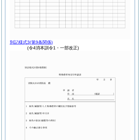
別記様式3
(第9条関係)
(令4消本訓令1・一部改正)