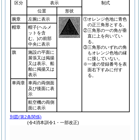
区分
表示
制式
位置
形状
腕章
左腕に表示
①オレンジ色地に青色
の正三角形とする。
帽章
帽子
(ヘルメ
②三角形の一の角が垂
ットを含
直に上を向いてい
む。)
の前部
る。
中央に表示
③三角形のいずれの角
旗
施設の平面に
もオレンジ色地の縁
展張又は掲揚
に接していない。
又は表示、船
※一連の登録番号を表
舶に掲揚又は
面右下すみに付す
表示
る。
車両章
車両の両側面
及び後面に表
示
航空機の両側
面に表示
別図
(第2条関係)
(令4消本訓令1・一部改正)