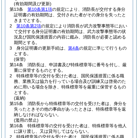
(有効期間及び更新)
第13条
第10条第1項
の規定により、消防長が交付する身分
証明書の有効期間は、交付された者がその身分を失ったと
きまでとする。
2
第10条第2項
の規定により消防長が武力攻撃事態等におい
て交付する身分証明書の有効期間は、武力攻撃事態等の状
況及び国民保護措置の内容に鑑み、消防長が必要と認める
期間とする。
3
身分証明書の更新手続は、
第4条
の規定に準じて行うもの
とする。
(保管)
第14条
消防長は、申請書及び特殊標章等に番号を付し、厳
重に保管するものとする。
2
特殊標章等の交付を受けた者は、国民保護措置に係る職
務、業務又は協力を行っている場合及び訓練又は啓発のた
めに用いる場合を除き、特殊標章等を厳重に保管するもの
とする。
(返納)
第15条
消防長から特殊標章等の交付を受けた者は、身分を
失ったときその他の事由があったときは、特殊標章等を返
納しなければならない。
(濫用の禁止)
第16条
特殊標章等の交付を受けた者は、特殊標章等を他人
に譲り渡し、又は貸与してはならない。
2
特殊標章等の交付を受けた者は、国民保護措置に係る職