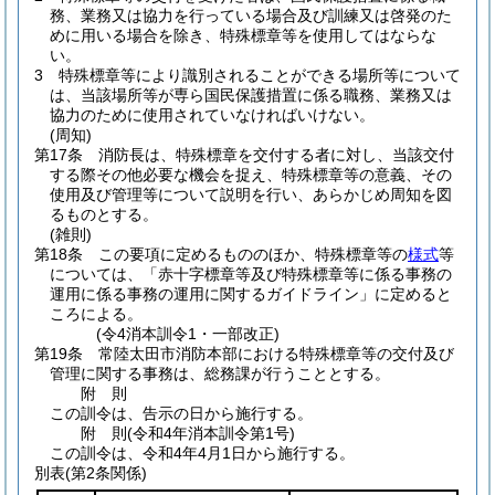
務、業務又は協力を行っている場合及び訓練又は啓発のた
めに用いる場合を除き、特殊標章等を使用してはならな
い。
3
特殊標章等により識別されることができる場所等について
は、当該場所等が専ら国民保護措置に係る職務、業務又は
協力のために使用されていなければいけない。
(周知)
第17条
消防長は、特殊標章を交付する者に対し、当該交付
する際その他必要な機会を捉え、特殊標章等の意義、その
使用及び管理等について説明を行い、あらかじめ周知を図
るものとする。
(雑則)
第18条
この要項に定めるもののほか、特殊標章等の
様式
等
については、「赤十字標章等及び特殊標章等に係る事務の
運用に係る事務の運用に関するガイドライン」に定めると
ころによる。
(令4消本訓令1・一部改正)
第19条
常陸太田市消防本部における特殊標章等の交付及び
管理に関する事務は、総務課が行うこととする。
附
則
この訓令は、告示の日から施行する。
附
則
(令和4年
消本訓令第1号)
この訓令は、令和4年4月1日から施行する。
別表
(第2条関係)