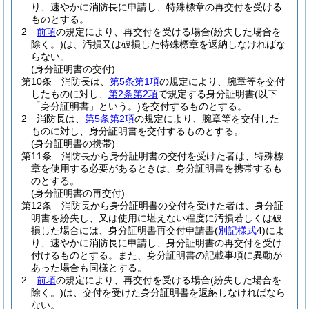
り、速やかに消防長に申請し、特殊標章の再交付を受ける
ものとする。
2
前項
の規定により、再交付を受ける場合
(紛失した場合を
除く。)
は、汚損又は破損した特殊標章を返納しなければな
らない。
(身分証明書の交付)
第10条
消防長は、
第5条第1項
の規定により、腕章等を交付
したものに対し、
第2条第2項
で規定する身分証明書
(以下
「身分証明書」という。)
を交付するものとする。
2
消防長は、
第5条第2項
の規定により、腕章等を交付した
ものに対し、身分証明書を交付するものとする。
(身分証明書の携帯)
第11条
消防長から身分証明書の交付を受けた者は、特殊標
章を使用する必要があるときは、身分証明書を携帯するも
のとする。
(身分証明書の再交付)
第12条
消防長から身分証明書の交付を受けた者は、身分証
明書を紛失し、又は使用に堪えない程度に汚損若しくは破
損した場合には、身分証明書再交付申請書
(
別記様式
4)
によ
り、速やかに消防長に申請し、身分証明書の再交付を受け
付けるものとする。
また、身分証明書の記載事項に異動が
あった場合も同様とする。
2
前項
の規定により、再交付を受ける場合
(紛失した場合を
除く。)
は、交付を受けた身分証明書を返納しなければなら
ない。