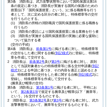
第3条
消防長は、武力攻撃状態等において国民保護法第16
条の規定に基づき、消防長が実施する国民の保護のための
措置
(以下「国民保護措置」という。)
に係る職務等を行う
者として、次に定める区分の者に対し、特殊標章等の交付
を行うものとする。
(1)
消防長の所轄の消防職員で国民保護措置に係る職務を
行うもの
(2)
消防長の委託により国民保護措置に係る業務を行う者
(3)
消防長が実施する国民保護措置の実施に必要な援助に
ついて協力する者
(交付の手続)
第4条
消防長は、
前条第1号
に掲げる者に対し、特殊標章等
の交付をした者に関する台帳
(
別記様式
2)
に登録し、特殊標
章を作成して交付する。
2
消防長は、
前条第2号
及び
第3号
に掲げる者に対し、原則
として当該対象者からの特殊標章等に係る交付申請書
(
別記
様式
1)
による申請に基づき、その内容を適正と認めるとき
は、特殊標章等の交付をした者に関する台帳
(
別記様式
2)
に
登録し、特殊標章等を作成して交付する。
(腕章及び帽章の交付)
第5条
消防長は、
第3条第1号
に掲げる者に対し、平時にお
いて、
第2条第1項
で規定する腕章及び帽章
(以下「腕章等」
という。)
を交付するものとする。
2
消防長は、
第3条第2号
及び
第3号
に掲げる者に対し、武力
攻撃事態等において、腕章等を交付するものとする。