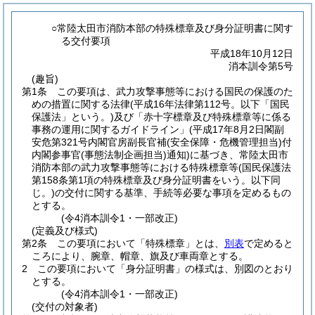
○常陸太田市消防本部の特殊標章及び身分証明書に関す
る交付要項
平成18年10月12日
消本訓令第5号
(趣旨)
第1条
この要項は、武力攻撃事態等における国民の保護のた
めの措置に関する法律
(平成16年法律第112号。以下「国民
保護法」という。)
及び「赤十字標章及び特殊標章等に係る
事務の運用に関するガイドライン」
(平成17年8月2日閣副
安危第321号内閣官房副長官補
(安全保障・危機管理担当)
付
内閣参事官
(事態法制企画担当)
通知)
に基づき、常陸太田市
消防本部の武力攻撃事態等における特殊標章等
(国民保護法
第158条第1項の特殊標章及び身分証明書をいう。以下同
じ。)
の交付に関する基準、手続等必要な事項を定めるもの
とする。
(令4消本訓令1・一部改正)
(定義及び様式)
第2条
この要項において「特殊標章」とは、
別表
で定めると
ころにより、腕章、帽章、旗及び車両章とする。
2
この要項において「身分証明書」の様式は、別図のとおり
とする。
(令4消本訓令1・一部改正)
(交付の対象者)