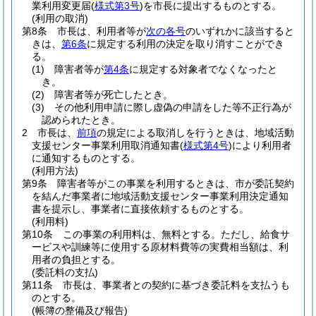
業利用変更届
(
様式第3号
)
を市長に提出するものとする。
(利用の取消)
第8条
市長は、利用者等が
次の各号
のいずれかに該当すると
きは、
第6条
に規定する利用の決定を取り消すことができ
る。
(1)
障害者等が
第4条
に規定する対象者でなくなったと
き。
(2)
障害者等が死亡したとき。
(3)
その他利用申請に際し虚偽の申請をした等不正行為が
認められたとき。
2
市長は、
前項
の規定による取消しを行うときは、地域活動
支援センター事業利用取消通知書
(
様式第4号
)
により利用者
に通知するものとする。
(利用方法)
第9条
障害者等がこの事業を利用するときは、市が委託契約
を結んだ事業者に地域活動支援センター事業利用決定通知
書を提示し、事業者に直接依頼するものとする。
(利用料)
第10条
この事業の利用料は、無料とする。
ただし、給食サ
ービスや訓練等に使用する原材料費等の実費相当額は、利
用者の負担とする。
(委託料の支払)
第11条
市長は、事業者との契約に基づき委託料を支払うも
のとする。
(帳簿の整備及び報告)