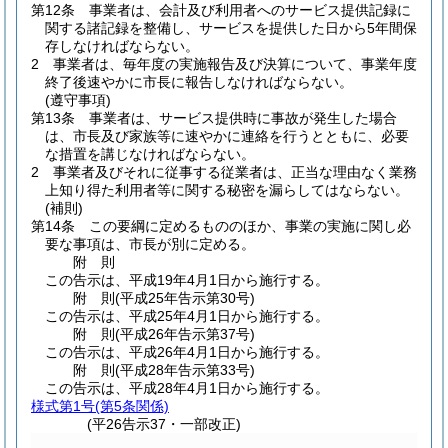
第12条
事業者は、会計及び利用者へのサービス提供記録に
関する諸記録を整備し、サービスを提供した日から5年間保
存しなければならない。
2
事業者は、毎年度の実施報告及び決算について、事業年度
終了後速やかに市長に報告しなければならない。
(遵守事項)
第13条
事業者は、サービス提供時に事故が発生した場合
は、市長及び家族等に速やかに連絡を行うとともに、必要
な措置を講じなければならない。
2
事業者及びそれに従事する従業者は、正当な理由なく業務
上知り得た利用者等に関する秘密を漏らしてはならない。
(補則)
第14条
この要綱に定めるもののほか、事業の実施に関し必
要な事項は、市長が別に定める。
附
則
この告示は、平成19年4月1日から施行する。
附
則
(平成25年
告示第30号)
この告示は、平成25年4月1日から施行する。
附
則
(平成26年
告示第37号)
この告示は、平成26年4月1日から施行する。
附
則
(平成28年
告示第33号)
この告示は、平成28年4月1日から施行する。
様式第1号
(第5条関係)
(平26告示37・一部改正)