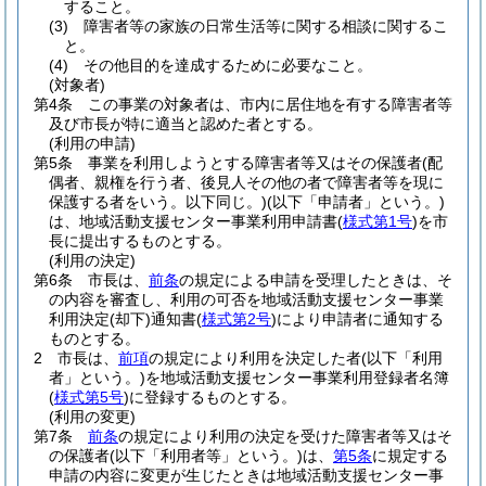
すること。
(3)
障害者等の家族の日常生活等に関する相談に関するこ
と。
(4)
その他目的を達成するために必要なこと。
(対象者)
第4条
この事業の対象者は、市内に居住地を有する障害者等
及び市長が特に適当と認めた者とする。
(利用の申請)
第5条
事業を利用しようとする障害者等又はその保護者
(配
偶者、親権を行う者、後見人その他の者で障害者等を現に
保護する者をいう。以下同じ。)
(以下「申請者」という。)
は、地域活動支援センター事業利用申請書
(
様式第1号
)
を市
長に提出するものとする。
(利用の決定)
第6条
市長は、
前条
の規定による申請を受理したときは、そ
の内容を審査し、利用の可否を地域活動支援センター事業
利用決定
(却下)
通知書
(
様式第2号
)
により申請者に通知する
ものとする。
2
市長は、
前項
の規定により利用を決定した者
(以下「利用
者」という。)
を地域活動支援センター事業利用登録者名簿
(
様式第5号
)
に登録するものとする。
(利用の変更)
第7条
前条
の規定により利用の決定を受けた障害者等又はそ
の保護者
(以下「利用者等」という。)
は、
第5条
に規定する
申請の内容に変更が生じたときは地域活動支援センター事