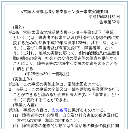
○常陸太田市地域活動支援センター事業実施要綱
平成19年3月31日
告示第52号
(目的)
第1条
常陸太田市地域活動支援センター事業
(以下「事業」
という。)
は、障害者の日常生活及び社会生活を総合的に支
援するための法律
(平成17年法律第123号。以下「法」とい
う。)
に基づく障害者及び障害児
(以下「障害者等」とい
う。)
に対し、地域の実情に応じて、創作的活動又は生産活
動の機会の提供、社会との交流の促進等の便宜を供与する
ことにより、障害者等の地域生活支援の促進を図ることを
目的とする。
(平25告示30・一部改正)
(実施主体)
第2条
この事業の実施主体は、常陸太田市とする。
2
市長は、この事業の全部又は一部を適切な事業運営を行う
ことができると認める社会福祉法人等
(以下「事業者」とい
う。)
に委託することができる。
(事業の内容)
第3条
事業の内容は、
次の各号
に掲げるものとする。
(1)
障害者等の社会復帰、自立及び社会参加の促進及び日
常生活の支援、相談に関すること。
(2)
障害者等の創作的活動又は生産活動の機会の提供に関