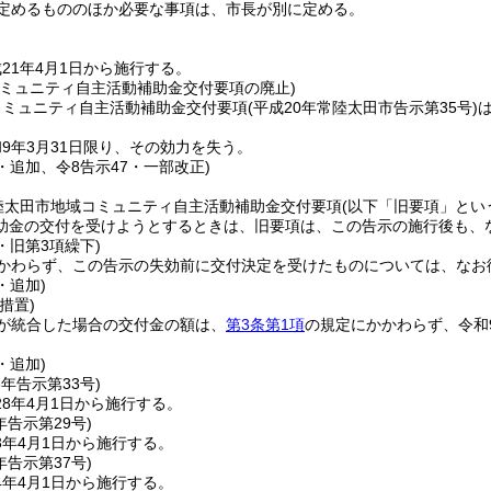
定めるもののほか必要な事項は、市長が別に定める。
21年4月1日から施行する。
コミュニティ自主活動補助金交付要項の廃止)
コミュニティ自主活動補助金交付要項
(平成20年常陸太田市告示第35号)
9年3月31日限り、その効力を失う。
2・追加、令8告示47・一部改正)
陸太田市地域コミュニティ自主活動補助金交付要項
(以下「旧要項」とい
助金の交付を受けようとするときは、旧要項は、この告示の施行後も、
2・旧第3項繰下)
かわらず、この告示の失効前に交付決定を受けたものについては、なお
・追加)
措置)
が統合した場合の交付金の額は、
第3条第1項
の規定にかかわらず、令和
・追加)
8年
告示第33号)
8年4月1日から施行する。
年
告示第29号)
3年4月1日から施行する。
年
告示第37号)
4年4月1日から施行する。