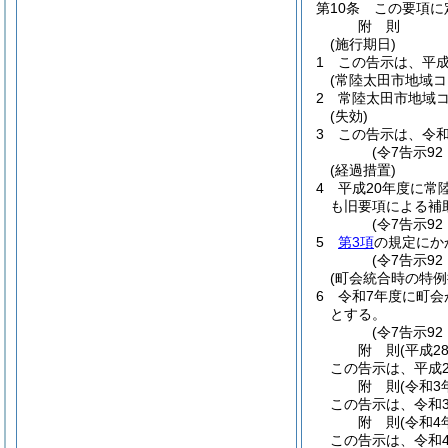
第10条
この要項に
附
則
(施行期日)
1
この告示は、平成
(常陸太田市地域
2
常陸太田市地域
(失効)
3
この告示は、令和
(令7告示9
(経過措置)
4
平成20年度に常
も旧要項による補
(令7告示9
5
第3項
の規定にか
(令7告示92
(町会統合時の特例
6
令和7年度に町会
とする。
(令7告示92
附
則
(平成2
この告示は、平成2
附
則
(令和3
この告示は、令和
附
則
(令和4
この告示は、令和