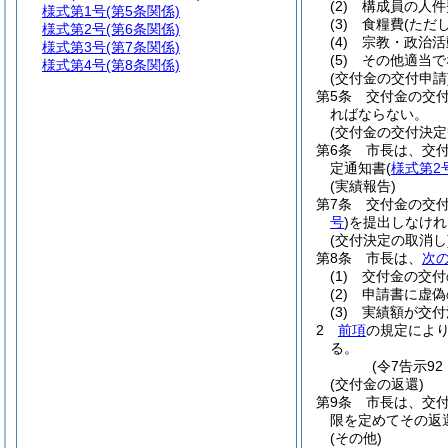
(2)
構成員の人件
様式第1号
(第5条関係)
(3)
食糧費
(ただ
様式第2号
(第6条関係)
(4)
宗教・政治活
様式第3号
(第7条関係)
(5)
その他適当で
様式第4号
(第8条関係)
(交付金の交付申請
第5条
交付金の交
ればならない。
(交付金の交付決定
第6条
市長は、交
定通知書
(
様式第2
(実績報告)
第7条
交付金の交
号
)
を提出しなけれ
(交付決定の取消し
第8条
市長は、
次
(1)
交付金の交付
(2)
申請書に虚偽
(3)
実績額が交付
2
前項
の規定によ
る。
(令7告示9
(交付金の返還)
第9条
市長は、交
限を定めてその返
(その他)