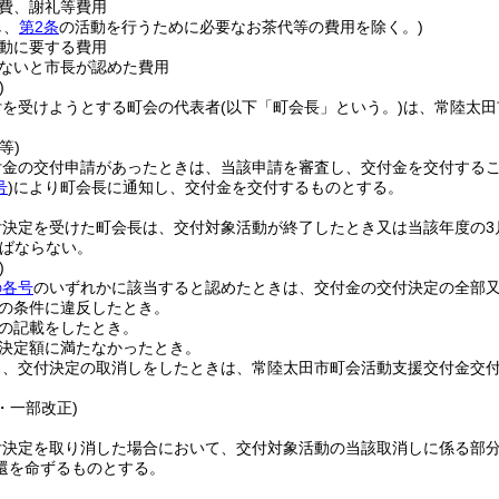
費、謝礼等費用
し、
第2条
の活動を行うために必要なお茶代等の費用を除く。)
動に要する費用
ないと市長が認めた費用
)
付を受けようとする町会の代表者
(以下「町会長」という。)
は、常陸太田
等)
付金の交付申請があったときは、当該申請を審査し、交付金を交付する
号
)
により町会長に通知し、交付金を交付するものとする。
付決定を受けた町会長は、交付対象活動が終了したとき又は当該年度の3
ばならない。
)
の各号
のいずれかに該当すると認めたときは、交付金の交付決定の全部
の条件に違反したとき。
の記載をしたとき。
決定額に満たなかったとき。
り、交付決定の取消しをしたときは、常陸太田市町会活動支援交付金交
2・一部改正)
付決定を取り消した場合において、交付対象活動の当該取消しに係る部
還を命ずるものとする。