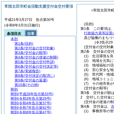
常陸太田市町会活動支援交付金交付要項
○常陸太田市
平成21年3月27日 告示第30号
(目的)
(令和8年3月31日施行)
第1条
この要項は
行政協力員等設置
条項目次
沿革
及び協働のまちづ
本則
(令3告示2
第1条
(目的)
(交付金の交付対象
第2条
(交付金の交付対象)
第2条
交付金の交
第3条
(交付金の額等)
(1)
生活環境を良
第4条
(交付金の使途の制限)
(2)
地域を元気に
第5条
(交付金の交付申請)
(3)
地域福祉の活
第6条
(交付金の交付決定等)
(4)
安心安全な地
第7条
(実績報告)
(5)
世代間・地域
第8条
(交付決定の取消し)
(6)
地域コミュニ
第9条
(交付金の返還)
(7)
その他市長が
第10条
(その他)
(交付金の額等)
附則
第3条
交付金の額は
附則
(平成28年告示第33号)
2
交付した交付金
附則
(令和3年告示第29号)
(交付金の使途の制
附則
(令和4年告示第37号)
第4条
交付金は、
附則
(令和7年告示第92号)
(1)
事務所等の管
附則
(令和8年告示第47号)