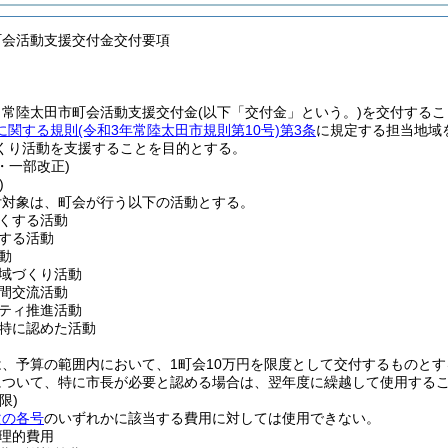
町会活動支援交付金交付要項
、常陸太田市町会活動支援交付金
(以下「交付金」という。)
を交付するこ
に関する規則
(令和3年常陸太田市規則第10号)
第3条
に規定する担当地域
くり活動を支援することを目的とする。
9・一部改正)
)
付対象は、町会が行う以下の活動とする。
くする活動
する活動
動
域づくり活動
間交流活動
ティ推進活動
特に認めた活動
、予算の範囲内において、1町会10万円を限度として交付するものとす
について、特に市長が必要と認める場合は、翌年度に繰越して使用する
限)
次の各号
のいずれかに該当する費用に対しては使用できない。
理的費用