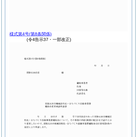
様式第4号
(第8条関係)
(令4告示37・一部改正)