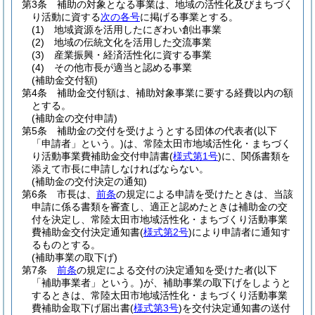
第3条
補助の対象となる事業は、地域の活性化及びまちづく
り活動に資する
次の各号
に掲げる事業とする。
(1)
地域資源を活用したにぎわい創出事業
(2)
地域の伝統文化を活用した交流事業
(3)
産業振興・経済活性化に資する事業
(4)
その他市長が適当と認める事業
(補助金交付額)
第4条
補助金交付額は、補助対象事業に要する経費以内の額
とする。
(補助金の交付申請)
第5条
補助金の交付を受けようとする団体の代表者
(以下
「申請者」という。)
は、常陸太田市地域活性化・まちづく
り活動事業費補助金交付申請書
(
様式第1号
)
に、関係書類を
添えて市長に申請しなければならない。
(補助金の交付決定の通知)
第6条
市長は、
前条
の規定による申請を受けたときは、当該
申請に係る書類を審査し、適正と認めたときは補助金の交
付を決定し、常陸太田市地域活性化・まちづくり活動事業
費補助金交付決定通知書
(
様式第2号
)
により申請者に通知す
るものとする。
(補助事業の取下げ)
第7条
前条
の規定による交付の決定通知を受けた者
(以下
「補助事業者」という。)
が、補助事業の取下げをしようと
するときは、常陸太田市地域活性化・まちづくり活動事業
費補助金取下げ届出書
(
様式第3号
)
を交付決定通知書の送付