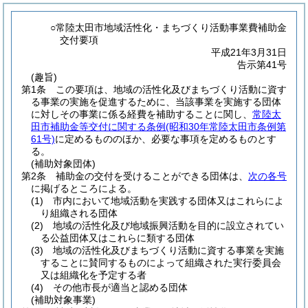
○常陸太田市地域活性化・まちづくり活動事業費補助金
交付要項
平成21年3月31日
告示第41号
(趣旨)
第1条
この要項は、地域の活性化及びまちづくり活動に資す
る事業の実施を促進するために、当該事業を実施する団体
に対しその事業に係る経費を補助することに関し、
常陸太
田市補助金等交付に関する条例
(昭和30年常陸太田市条例第
61号)
に定めるもののほか、必要な事項を定めるものとす
る。
(補助対象団体)
第2条
補助金の交付を受けることができる団体は、
次の各号
に掲げるところによる。
(1)
市内において地域活動を実践する団体又はこれらによ
り組織される団体
(2)
地域の活性化及び地域振興活動を目的に設立されてい
る公益団体又はこれらに類する団体
(3)
地域の活性化及びまちづくり活動に資する事業を実施
することに賛同するものによって組織された実行委員会
又は組織化を予定する者
(4)
その他市長が適当と認める団体
(補助対象事業)