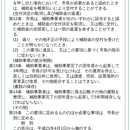
を申し出た場合において、市長が必要があると認めたとき
は、補助金を概算払いにより交付することができる。
(交付決定の取消し及び補助金の返還)
第12条
市長は、補助事業者が次のいずれかに該当すると認
めたときは、補助金の交付決定を取消し、又は既に交付し
た補助金の全部若しくは一部の返還を命ずることができ
る。
(1)
偽り、その他不正の手段により補助金の交付を受けた
ことが明らかになったとき。
(2)
この要項に違反し、又はこの要項に基づく市長の指示
に従わないとき。
(補助事業の処分制限)
第13条
補助事業者は、補助事業完了の翌年度から起算して
3年間は、市長の許可を受けなければ、その運用を停止し、
若しくは目的以外に使用し、又は譲渡、売却、設置場所の
変更及び改造、その他処分することはできない。
(書類の保存)
第14条
補助事業者は、補助事業に係る記帳その他の書類を
整理し、補助事業完了の翌年度から起算して5年間保存しな
ければならない。
(その他)
第15条
この要項に定めるもののほか必要な事項は、市長が
別に定める。
附
則
この告示は、平成21年4月1日から施行する。