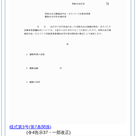
様式第3号
(第7条関係)
(令4告示37・一部改正)