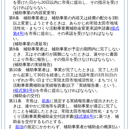
を受けた日から20日以内に市長に提出し、その指示を受け
なければならない。
(補助事業の内容変更等)
第8条
補助事業者は、補助事業の内容又は経費の配分を3割
以上変更しようとするときは、あらかじめ常陸太田市地域
活性化・まちづくり活動事業費補助金変更承認申請書
(
様式
第4号
)
を市長に提出し、その承認を受けなければならな
い。
(補助事業の遅延等)
第9条
補助事業者は、補助事業が予定の期間内に完了しない
とき、又はその遂行が困難になったときは、速やかに書面
により市長に報告し、その指示を受けなければならない。
(補助事業の実績報告)
第10条
補助事業者は、事業が完了したときは、完了した日
から起算して30日を経過した日又は当該年度の3月31日の
いずれか早い日までに常陸太田市地域活性化・まちづくり
活動事業費補助金実績報告書
(以下「実績報告書」という。
(
様式第5号
)
)
を市長に提出しなければならない。
(補助金の交付)
第11条
市長は、
前条
に規定する実績報告書が提出されたと
きは、速やかに現地等を調査し、補助事業が適正に完了し
たことを確認したときは、常陸太田市地域活性化・まちづ
くり活動事業費補助金交付請求書
(
様式第6号
)
に基づき、補
助金を交付するものとする。
2
前項
の規定にかかわらず、補助事業者が補助金の概算払い