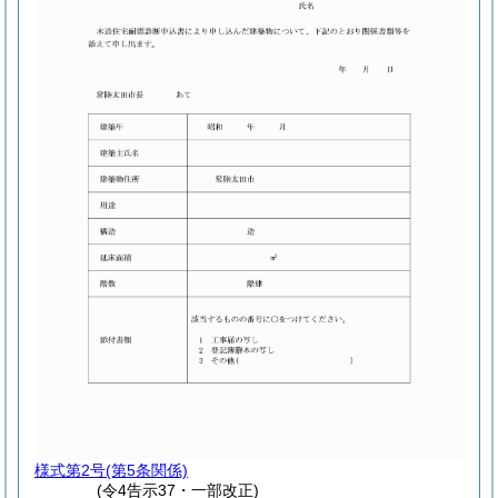
様式第2号
(第5条関係)
(令4告示37・一部改正)