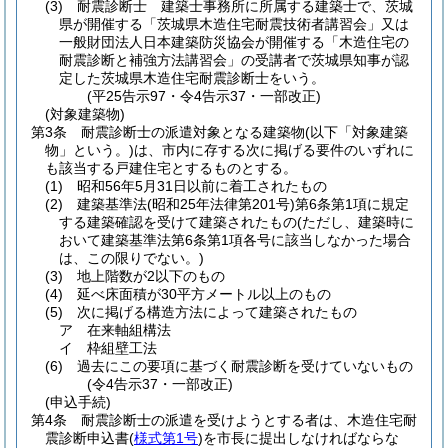
(3)
耐震診断士 建築士事務所に所属する建築士で、茨城
県が開催する「茨城県木造住宅耐震技術者講習会」又は
一般財団法人日本建築防災協会が開催する「木造住宅の
耐震診断と補強方法講習会」の受講者で茨城県知事が認
定した茨城県木造住宅耐震診断士をいう。
(平25告示97・令4告示37・一部改正)
(対象建築物)
第3条
耐震診断士の派遣対象となる建築物
(以下「対象建築
物」という。)
は、市内に存する次に掲げる要件のいずれに
も該当する戸建住宅とするものとする。
(1)
昭和56年5月31日以前に着工されたもの
(2)
建築基準法
(昭和25年法律第201号)
第6条第1項に規定
する建築確認を受けて建築されたもの
(ただし、建築時に
おいて建築基準法第6条第1項各号に該当しなかった場合
は、この限りでない。)
(3)
地上階数が2以下のもの
(4)
延べ床面積が30平方メートル以上のもの
(5)
次に掲げる構造方法によって建築されたもの
ア
在来軸組構法
イ
枠組壁工法
(6)
過去にこの要項に基づく耐震診断を受けていないもの
(令4告示37・一部改正)
(申込手続)
第4条
耐震診断士の派遣を受けようとする者は、木造住宅耐
震診断申込書
(
様式第1号
)
を市長に提出しなければならな