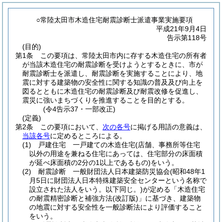
○常陸太田市木造住宅耐震診断士派遣事業実施要項
平成21年9月4日
告示第118号
(目的)
第1条
この要項は、常陸太田市内に存する木造住宅の所有者
が当該木造住宅の耐震診断を受けようとするときに、市が
耐震診断士を派遣し、耐震診断を実施することにより、地
震に対する建築物の安全性に関する知識の普及及び向上を
図るとともに木造住宅の耐震診断及び耐震改修を促進し、
震災に強いまちづくりを推進することを目的とする。
(令4告示37・一部改正)
(定義)
第2条
この要項において、
次の各号
に掲げる用語の意義は、
当該各号
に定めるところによる。
(1)
戸建住宅 一戸建ての木造住宅
(店舗、事務所等住宅
以外の用途を兼ねる住宅にあっては、住宅部分の床面積
が延べ床面積の2分の1以上であるもの)
をいう。
(2)
耐震診断 一般財団法人日本建築防災協会
(昭和48年1
月5日に財団法人日本特殊建築安全センターという名称で
設立された法人をいう。以下同じ。)
が定める「木造住宅
の耐震精密診断と補強方法
(改訂版)
」に基づき、建築物
の地震に対する安全性を一般診断法により評価すること
をいう。