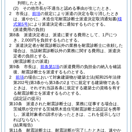
判明したとき。
(2)
その他市長が不適当と認める事由が生じたとき。
2
市長は、
前項
の規定により派遣の決定を取り消したとき
は、速やかに、木造住宅耐震診断士派遣決定取消通知書
(
様
式第5号
)
により派遣決定者に通知するものとする。
(派遣費用の負担)
第8条
派遣決定者は、派遣に要する費用として、1戸につ
き、2,000円を負担するものとする。
2
派遣決定者が耐震診断以外の業務を耐震診断士に依頼した
場合は、当該耐震診断以外の業務に関する費用は、派遣決
定者の負担とする。
(耐震診断士の派遣)
第9条
市長は、
前条第1項
の派遣費用の負担金の納入を確認
後、耐震診断士を派遣するものとする。
2
前項
の場合において対象建築物が建築士法
(昭和25年法律
第202号)
第3条から第3条の2までに規定する建築物である
ときは、それぞれ当該各条に規定する建築士の資格を有す
る耐震診断士を派遣するものとする。
(認定証の提示)
第10条
派遣された耐震診断士は、業務に従事する場合は、
茨城県が交付する茨城県木造住宅耐震診断士認定証を携帯
し、派遣対象者の請求があったときは、これを提示しなけ
ればならない。
(結果報告)
第11条
耐震診断士は、耐震診断が完了したときは、速やか