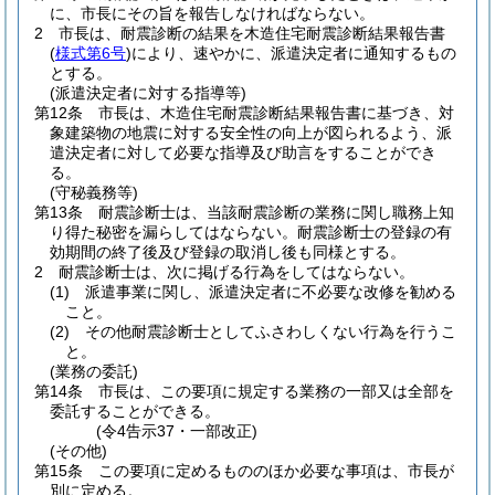
に、市長にその旨を報告しなければならない。
2
市長は、耐震診断の結果を木造住宅耐震診断結果報告書
(
様式第6号
)
により、速やかに、派遣決定者に通知するもの
とする。
(派遣決定者に対する指導等)
第12条
市長は、木造住宅耐震診断結果報告書に基づき、対
象建築物の地震に対する安全性の向上が図られるよう、派
遣決定者に対して必要な指導及び助言をすることができ
る。
(守秘義務等)
第13条
耐震診断士は、当該耐震診断の業務に関し職務上知
り得た秘密を漏らしてはならない。
耐震診断士の登録の有
効期間の終了後及び登録の取消し後も同様とする。
2
耐震診断士は、次に掲げる行為をしてはならない。
(1)
派遣事業に関し、派遣決定者に不必要な改修を勧める
こと。
(2)
その他耐震診断士としてふさわしくない行為を行うこ
と。
(業務の委託)
第14条
市長は、この要項に規定する業務の一部又は全部を
委託することができる。
(令4告示37・一部改正)
(その他)
第15条
この要項に定めるもののほか必要な事項は、市長が
別に定める。