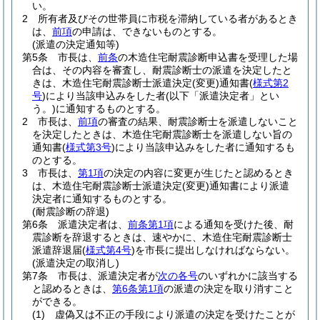
い。
2
所有者及びその世帯員に市税を滞納している者があるとき
は、
前項
の申請は、できないものとする。
(派遣の決定通知等)
第5条
市長は、
前条
の木造住宅耐震診断申込書を受理した場
合は、その内容を審査し、耐震診断士の派遣を決定したと
きは、木造住宅耐震診断士派遣決定
(変更)
通知書
(
様式第2
号
)
により当該申込みをした者
(以下「派遣決定者」とい
う。)
に通知するものとする。
2
市長は、
前項
の審査の結果、耐震診断士を派遣しないこと
を決定したときは、木造住宅耐震診断士を派遣しない旨の
通知書
(
様式第3号
)
により当該申込みをした者に通知するも
のとする。
3
市長は、
第1項
の決定の内容に変更が生じたと認めるとき
は、木造住宅耐震診断士派遣決定
(変更)
通知書により派遣
決定者に通知するものとする。
(耐震診断の辞退)
第6条
派遣決定者は、
前条第1項
による通知を受けた後、耐
震診断を辞退するときは、速やかに、木造住宅耐震診断士
派遣辞退届
(
様式第4号
)
を市長に提出しなければならない。
(派遣決定の取消し)
第7条
市長は、派遣決定者が
次の各号
のいずれかに該当する
と認めるときは、
第6条第1項
の派遣の決定を取り消すこと
ができる。
(1)
虚偽又は不正の手段により派遣の決定を受けたことが