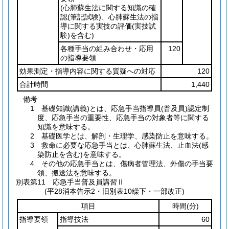
(心肺蘇生法に関する知識の確
認
(筆記試験)
、心肺蘇生法の指
導に関する実技の評価
(実技試
験)
を含む)
各種手当の組み合わせ・応用
120
の指導要領
効果測定・指導内容に関する質疑への対応
120
合計時間
1,440
備考
1 基礎知識(講義)とは、応急手当指導員(普及員)認定制
度、応急手当の重要性、応急手当の対象者等に関する
知識を意味する。
2 基礎医学とは、解剖・生理学、感染防止を意味する。
3 救命に必要な応急手当とは、心肺蘇生法、止血法(感
染防止を含む)を意味する。
4 その他の応急手当とは、傷病者管理法、外傷の手当要
領、搬送法を意味する。
別表第11
応急手当普及員講習Ⅱ
(平28消本告示2・旧別表10繰下・一部改正)
項目
時間
(分)
指導要領
指導技法
60