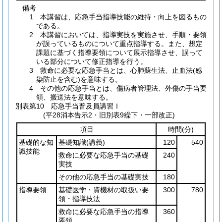
備考
1 本講習は、応急手当指導技能の維持・向上を図るもの
である。
2 本講習においては、指導実技を実施させ、手順・要領
が誤っているものについて重点指導する。また、想定
課題に基づく指導要領について展示指導させ、誤って
いる部分について修正指導を行う。
3 救命に必要な応急手当とは、心肺蘇生法、止血法(感
染防止を含む)を意味する。
4 その他の応急手当とは、傷病者管理法、外傷の手当要
領、搬送法を意味する。
別表第10
応急手当普及員講習Ⅰ
(平28消本告示2・旧別表9繰下・一部改正)
項目
時間
(分)
基礎的な知
基礎知識
(講義)
120
540
識技能
救命に必要な応急手当の基礎
240
実技
その他の応急手当の基礎実技
180
指導要領
基礎医学・資機材の取扱い要
300
780
領・指導技法
救命に必要な応急手当の指導
360
要領