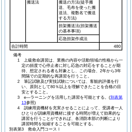
搬送法
搬送の方法
(徒手搬
送、毛布を使った搬
送法、複数名で搬送
する方法)
担架搬送法
(担架搬送
の基本事項)
応急担架作成法
合計時間
480
備考
1 上級救命講習は、業務の内容や活動領域の性格から一
定の頻度で心停止者に対し応急の対応をすることが期
待、想定される者も対象とし、この場合、2年から3年
間隔での定期的な再講習を行うこと。
2 筆記試験及び実技試験については、客観的評価を行
い、原則として80％以上を理解できたことを合格の目
安とすること。
3 e―ラーニングを活用した講習を可能とする。(
別表第
13
参照)
4 訓練用資機材を充実させることによって、受講者一人
ひとりが訓練用資機材に接する時間が増えて効果的な
講習を行うことができれば、各消防本部の判断により
講習時間を短縮することを可能とする。
別表第3
救命入門コースⅠ