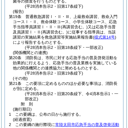
菌等の措置を行うものとする。
(平28消本告示2・旧第17条繰下)
(報告)
第19条
普通救急講習Ⅰ・Ⅱ・Ⅲ、上級救命講習、救命入門
コースⅠ・Ⅱ、救命体験コース、小学生体験コース、応急
手当指導員講習Ⅰ・Ⅱ・Ⅲ
(再講習含む。)
又は応急手当普
及員講習Ⅰ・Ⅱ
(再講習含む。)
に従事する指導員は、当該
講習の実施結果を救急講習等実施結果報告書
(
様式第14号
)
により報告するものとする。
(平28消本告示2・旧第18条繰下・一部改正)
(関係機関との連携)
第20条
消防長は、市民に対する応急手当の普及啓発活動を
効果的に行えるよう、応急手当の普及業務を実施している
他の関係機関との連携協力に努めるものとする。
(平28消本告示2・旧第19条繰下)
(その他)
第21条
この要項に定めるもののほか必要な事項は、消防長
が別に定める。
(平28消本告示2・旧第20条繰下、令4消本告示1・一
部改正)
附
則
(施行期日)
1
この要綱は、公布の日から施行する。
(経過措置)
2
この要綱の施行際現に
常陸太田市応急手当の普及啓発活動