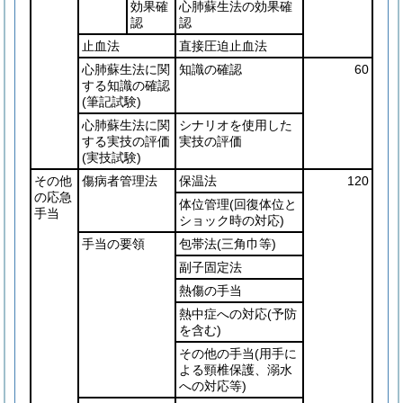
効果確
心肺蘇生法の効果確
認
認
止血法
直接圧迫止血法
心肺蘇生法に関
知識の確認
60
する知識の確認
(筆記試験)
心肺蘇生法に関
シナリオを使用した
する実技の評価
実技の評価
(実技試験)
その他
傷病者管理法
保温法
120
の応急
体位管理
(回復体位と
手当
ショック時の対応)
手当の要領
包帯法
(三角巾等)
副子固定法
熱傷の手当
熱中症への対応
(予防
を含む)
その他の手当
(用手に
よる頸椎保護、溺水
への対応等)