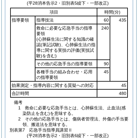
(平28消本告示2・旧別表5繰下・一部改正)
項目
時間
(分)
指導要領
指導技法
60
435
救命に必要な応急手当の指導
240
要領
(心肺蘇生法に関する知識の確
認
(筆記試験)
、心肺蘇生法の指
導に関する実技の評価
(実技試
験)
を含む)
その他の応急手当の指導要領
90
各種手当の組み合わせ・応用
45
の指導要領
効果測定・指導内容に関する質疑への対応
45
合計時間
480
備考
1 救命に必要な応急手当とは、心肺蘇生法、止血法(感
染防止を含む)を意味する。
2 その他の応急手当とは、傷病者管理法、外傷の手当要
領、搬送法を意味する。
別表第7
応急手当指導員講習Ⅱ
(平28消本告示2・旧別表6繰下・一部改正)