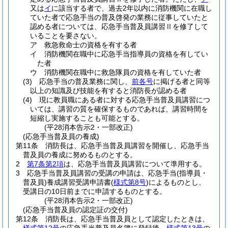
又は
イ
に該当する者で、過去2年以内に消防機関に在職し
ていた者で応急手当の普及啓発の業務に従事していたと
認める者については、応急手当普及員講習Ⅱを修了して
いることを要さない。
ア
救急救命士の資格を有する者
イ
消防機関在職中に応急手当指導員の資格を有してい
た者
ウ
消防機関在職中に救急隊員の資格を有していた者
(3)
応急手当の普及業務に関し、
前各号
に掲げる者と同等
以上の知識及び技能を有すると消防長が認める者
(4)
現に教員職にある者に対する応急手当普及員講習につ
いては、講習の質を確保するものであれば、講習時間を
短縮し実施することも可能とする。
(平28消本告示2・一部改正)
(応急手当普及員の養成)
第11条
消防長は、応急手当普及員講習を開催し、応急手当
普及員の養成に努めるものとする。
2
第7条第2項
は、応急手当普及員講習について準用する。
3
応急手当普及員講習の受講の申請は、応急手当
(指導員・
普及員)
養成講習受講申請書
(
様式第8号
)
によるものとし、
受講日の10日前までに申請するものとする。
(平28消本告示2・一部改正)
(応急手当普及員の認定証の交付)
第12条
消防長は、応急手当普及員として認定したときは、