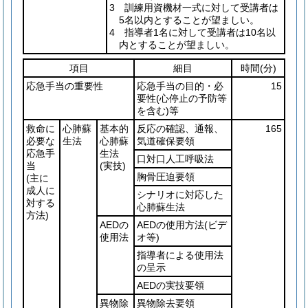
3 訓練用資機材一式に対して受講者は
5名以内とすることが望ましい。
4 指導者1名に対して受講者は10名以
内とすることが望ましい。
項目
細目
時間
(分)
応急手当の重要性
応急手当の目的・必
15
要性
(心停止の予防等
を含む)
等
救命に
心肺蘇
基本的
反応の確認、通報、
165
必要な
生法
心肺蘇
気道確保要領
応急手
生法
口対口人工呼吸法
当
(実技)
胸骨圧迫要領
(主に
成人に
シナリオに対応した
対する
心肺蘇生法
方法)
AEDの
AEDの使用方法
(ビデ
使用法
オ等)
指導者による使用法
の呈示
AEDの実技要領
異物除
異物除去要領