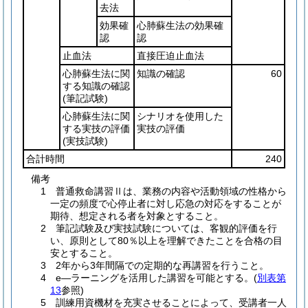
去法
効果確
心肺蘇生法の効果確
認
認
止血法
直接圧迫止血法
心肺蘇生法に関
知識の確認
60
する知識の確認
(筆記試験)
心肺蘇生法に関
シナリオを使用した
する実技の評価
実技の評価
(実技試験)
合計時間
240
備考
1 普通救命講習Ⅱは、業務の内容や活動領域の性格から
一定の頻度で心停止者に対し応急の対応をすることが
期待、想定される者を対象とすること。
2 筆記試験及び実技試験については、客観的評価を行
い、原則として80％以上を理解できたことを合格の目
安とすること。
3 2年から3年間隔での定期的な再講習を行うこと。
4 e―ラーニングを活用した講習を可能とする。(
別表第
13
参照)
5 訓練用資機材を充実させることによって、受講者一人