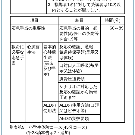
3 指導者1名に対して受講者は10名以
内とすることが望ましい。
項目
細目
時間
(分)
応急手当の重要性
応急手当の目的・必
60～89
要性
(心停止の予防等
を含む)
等
救命に
心肺蘇
基本的
反応の確認、通報、
必要な
生法
心肺蘇
気道確保要領
(呈示又
応急手
生法
は体験)
当
(実技
口対口人工呼吸法
(呈
及び呈
示又は体験)
示)
胸骨圧迫要領
シナリオに対応した
反応の確認から胸骨
圧迫まで
AEDの
AEDの使用方法
(口頭
使用法
又はビデオ等)
AEDの実技要領
別表第5
小学生体験コース(45分コース)
(平28消本告示2・追加)