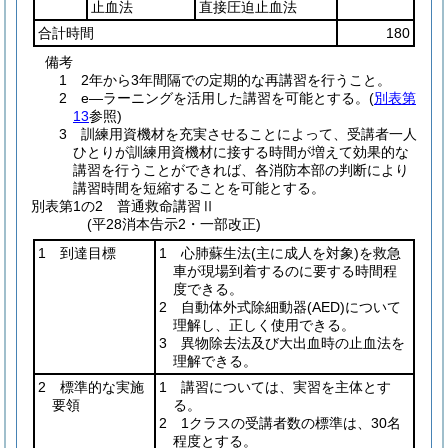
止血法
直接圧迫止血法
合計時間
180
備考
1 2年から3年間隔での定期的な再講習を行うこと。
2 e―ラーニングを活用した講習を可能とする。(
別表第
13
参照)
3 訓練用資機材を充実させることによって、受講者一人
ひとりが訓練用資機材に接する時間が増えて効果的な
講習を行うことができれば、各消防本部の判断により
講習時間を短縮することを可能とする。
別表第1の2
普通救命講習Ⅱ
(平28消本告示2・一部改正)
1 到達目標
1 心肺蘇生法
(主に成人を対象)
を救急
車が現場到着するのに要する時間程
度できる。
2 自動体外式除細動器
(AED)
について
理解し、正しく使用できる。
3 異物除去法及び大出血時の止血法を
理解できる。
2 標準的な実施
1 講習については、実習を主体とす
要領
る。
2 1クラスの受講者数の標準は、30名
程度とする。