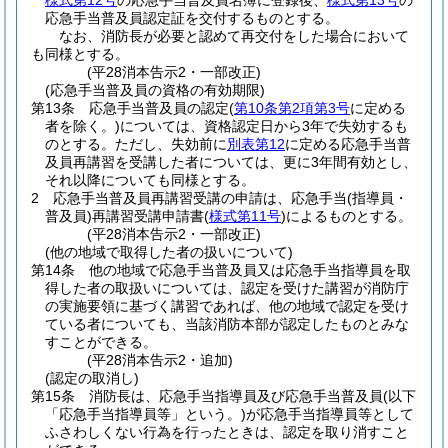
様式第12号
の応急手当普及員名簿に登録後、
様式第13号
の
応急手当普及員認定証を交付するものとする。
なお、消防長が必要と認めて再交付をした場合において
も同様とする。
(平28消本告示2・一部改正)
(応急手当普及員の資格の有効期限)
第13条
応急手当普及員の認定
(
第10条第2項第3号
に定める
者を除く。)
については、資格認定日から3年で失効するも
のとする。
ただし、失効前に
別表第12
に定める応急手当普
及員再講習を受講した者については、更に3年間有効とし、
それ以降についても同様とする。
2
応急手当普及員再講習受講の申請は、応急手当
(指導員・
普及員)
再講習受講申請書
(
様式第11号
)
によるものとする。
(平28消本告示2・一部改正)
(他の地域で取得した者の扱いについて)
第14条
他の地域で応急手当普及員又は応急手当指導員を取
得した者の取扱いについては、認定を受けた講習が消防庁
の実施要領に基づく講習であれば、他の地域で認定を受け
ている者についても、当該消防本部が認定したものとみな
すことができる。
(平28消本告示2・追加)
(認定の取消し)
第15条
消防長は、応急手当指導員及び応急手当普及員
(以下
「応急手当指導員等」という。)
が応急手当指導員等として
ふさわしくない行為を行ったときは、認定を取り消すこと