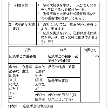
1 到達目標
1 命の大切さを学び、一人ひとりの命
を大事にする心を根付かせる。
2 胸骨圧迫と自動体外式除細動器
(AE
D)
の重要性を理解してもらう。
2 標準的な実施
1 講習については、児童が関心を持つ
要領
ように実施する。
2 全員が実技を行い、心肺蘇生法に興
味を持たせ、自ら習得に推進できるよ
うに行う。
項目
細目
時間
(分)
応急手当の重要性
応急手当の目的・必
45
要性
(心停止)
等
救命に
心肺蘇
基本的
反応の確認、通報
必要な
生法
心肺蘇
応急手
生法
当
(主
(実技
胸骨圧迫要領
に成人
及び呈
に対す
示)
る方
AEDの
AEDの使用方法
(口
法)
使用法
頭又はビデオ等)
別表第6
応急手当指導員講習Ⅰ