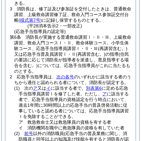
きる。
3
消防長は、修了証及び参加証を交付したときは、普通救命
講習、上級救命講習修了証、救命入門コース参加証交付台
帳
(
様式第7号
)
に記録し保管するものとする。
(平28消本告示2・一部改正)
(応急手当指導員の認定等)
第6条
消防長が実施する普通救命講習Ⅰ・Ⅱ・Ⅲ、上級救命
講習、救命入門コースⅠ・Ⅱ、救命体験コース、小学生体
験コース、応急手当指導員講習Ⅰ・Ⅱ・Ⅲ
(再講習含む。)
又は応急手当普及員講習Ⅰ・Ⅱ
(再講習含む。)
の指導
(住民
の要請に応じて消防長が指導者を派遣し、普及指導する場
合を含む。)
については、応急手当指導員がこれに当たるも
のとする。
2
応急手当指導員は、
次の各号
のいずれかに該当する者のう
ちから適任と認められる者について、消防長が認定する。
(1)
次の
ア
又は
イ
に該当する者で、
別表第6
に定める応急
手当指導員講習Ⅰを修了した者。
ただし、
ア
に該当する
者で、応急手当指導員の資格認定を行う時点において、
過去1年間に30時間以上の応急手当の普及啓発活動に従
事していると認める者については、応急手当指導員講習
Ⅰを免除することができる。
ア
救急救命士又は救急隊員の資格を有する者
イ
消防機関在職中に救急隊員の資格を有していた者
(2)
前号
以外の消防職員
(応急手当の普及業務に関し、消
防職員と同等以上の知識及び技能を有すると消防長が認