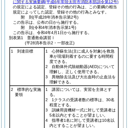
に関する実施要綱
(平成6年常陸太田市消防本部訓令第12号)
の規定による認定、登録その他の行為は、この要綱の相当
規定によってした認定、登録その他の行為とみなす。
附
則
(平成28年
消本告示第2号)
この告示は、公布の日から施行する。
附
則
(令和4年
消本告示第1号)
この告示は、令和4年4月1日から施行する。
別表第1
普通救命講習Ⅰ
(平28消本告示2・一部改正)
1 到達目標
1 心肺蘇生法
(主に成人を対象)
を救急
車が現場到着するのに要する時間程
度できる。
2 自動体外式除細動器
(AED)
について
理解し、正しく使用できる。
3 異物除去法及び大出血時の止血法を
理解できる。
2 標準的な実施
1 講習については、実習を主体とす
要領
る。
2 1クラスの受講者数の標準は、30名
程度とする。
3 訓練用資機材一式に対して受講者は
5名以内とすることが望ましい。
4 指導者1名に対して受講者は10名以
内とすることが望ましい。