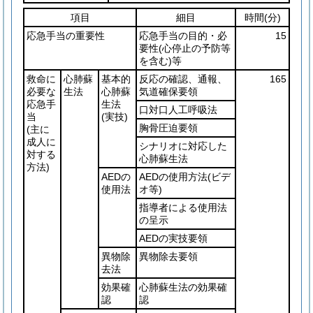
項目
細目
時間
(分)
応急手当の重要性
応急手当の目的・必
15
要性
(心停止の予防等
を含む)
等
救命に
心肺蘇
基本的
反応の確認、通報、
165
必要な
生法
心肺蘇
気道確保要領
応急手
生法
口対口人工呼吸法
当
(実技)
胸骨圧迫要領
(主に
成人に
シナリオに対応した
対する
心肺蘇生法
方法)
AEDの
AEDの使用方法
(ビデ
使用法
オ等)
指導者による使用法
の呈示
AEDの実技要領
異物除
異物除去要領
去法
効果確
心肺蘇生法の効果確
認
認