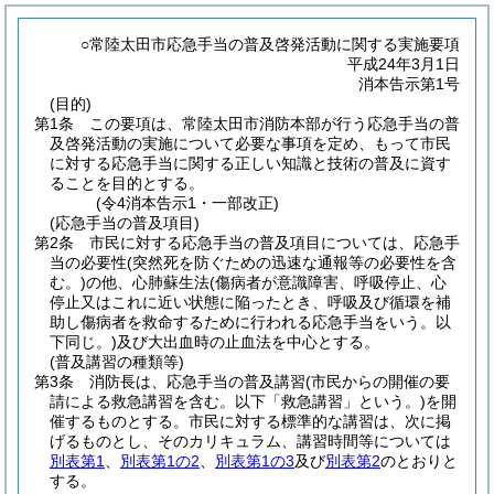
○常陸太田市応急手当の普及啓発活動に関する実施要項
平成24年3月1日
消本告示第1号
(目的)
第1条
この要項は、常陸太田市消防本部が行う応急手当の普
及啓発活動の実施について必要な事項を定め、もって市民
に対する応急手当に関する正しい知識と技術の普及に資す
ることを目的とする。
(令4消本告示1・一部改正)
(応急手当の普及項目)
第2条
市民に対する応急手当の普及項目については、応急手
当の必要性
(突然死を防ぐための迅速な通報等の必要性を含
む。)
の他、心肺蘇生法
(傷病者が意識障害、呼吸停止、心
停止又はこれに近い状態に陥ったとき、呼吸及び循環を補
助し傷病者を救命するために行われる応急手当をいう。以
下同じ。)
及び大出血時の止血法を中心とする。
(普及講習の種類等)
第3条
消防長は、応急手当の普及講習
(市民からの開催の要
請による救急講習を含む。以下「救急講習」という。)
を開
催するものとする。
市民に対する標準的な講習は、次に掲
げるものとし、そのカリキュラム、講習時間等については
別表第1
、
別表第1の2
、
別表第1の3
及び
別表第2
のとおりと
する。