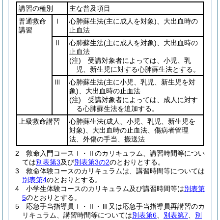
講習の種別
主な普及項目
普通救命
Ⅰ
心肺蘇生法
(主に成人を対象)
、大出血時の
講習
止血法
Ⅱ
心肺蘇生法
(主に成人を対象)
、大出血時の
止血法
(注)
受講対象者によっては、小児、乳
児、新生児に対する心肺蘇生法とする。
Ⅲ
心肺蘇生法
(主に小児、乳児、新生児を対
象)
、大出血時の止血法
(注)
受講対象者によっては、成人に対す
る心肺蘇生法を追加する。
上級救命講習
心肺蘇生法
(成人、小児、乳児、新生児を
対象)
、大出血時の止血法、傷病者管理
法、外傷の手当、搬送法
2
救命入門コースⅠ・Ⅱのカリキュラム、講習時間等につい
ては
別表第3
及び
別表第3の2
のとおりとする。
3
救命体験コースのカリキュラムは、講習時間等については
別表第4
のとおりとする。
4
小学生体験コースのカリキュラム及び講習時間等は
別表第
5
のとおりとする。
5
応急手当指導員Ⅰ・Ⅱ・Ⅲ又は応急手当指導員再講習のカ
リキュラム、講習時間等については
別表第6
、
別表第7
、
別