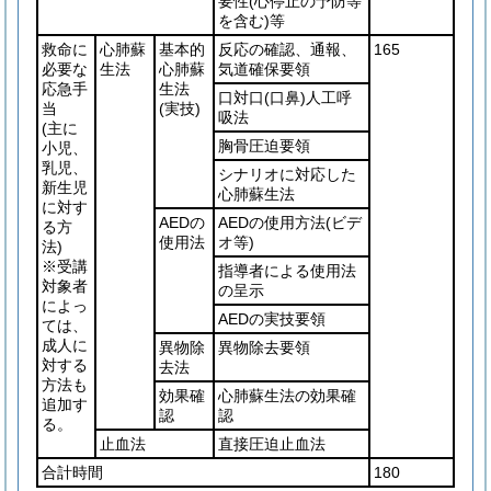
要性
(心停止の予防等
を含む)
等
救命に
心肺蘇
基本的
反応の確認、通報、
165
必要な
生法
心肺蘇
気道確保要領
応急手
生法
口対口
(口鼻)
人工呼
当
(実技)
吸法
(主に
胸骨圧迫要領
小児、
乳児、
シナリオに対応した
新生児
心肺蘇生法
に対す
AEDの
AEDの使用方法
(ビデ
る方
使用法
オ等)
法)
※受講
指導者による使用法
対象者
の呈示
によっ
AEDの実技要領
ては、
成人に
異物除
異物除去要領
対する
去法
方法も
効果確
心肺蘇生法の効果確
追加す
認
認
る。
止血法
直接圧迫止血法
合計時間
180