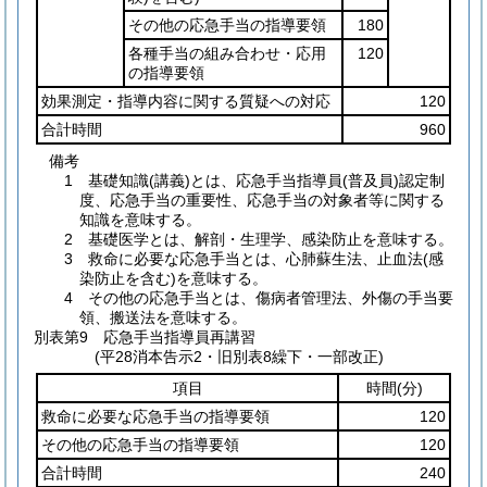
その他の応急手当の指導要領
180
各種手当の組み合わせ・応用
120
の指導要領
効果測定・指導内容に関する質疑への対応
120
合計時間
960
備考
1 基礎知識(講義)とは、応急手当指導員(普及員)認定制
度、応急手当の重要性、応急手当の対象者等に関する
知識を意味する。
2 基礎医学とは、解剖・生理学、感染防止を意味する。
3 救命に必要な応急手当とは、心肺蘇生法、止血法(感
染防止を含む)を意味する。
4 その他の応急手当とは、傷病者管理法、外傷の手当要
領、搬送法を意味する。
別表第9
応急手当指導員再講習
(平28消本告示2・旧別表8繰下・一部改正)
項目
時間
(分)
救命に必要な応急手当の指導要領
120
その他の応急手当の指導要領
120
合計時間
240