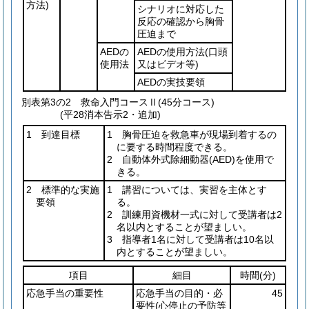
方法)
シナリオに対応した
反応の確認から胸骨
圧迫まで
AEDの
AEDの使用方法
(口頭
使用法
又はビデオ等)
AEDの実技要領
別表第3の2
救命入門コースⅡ(45分コース)
(平28消本告示2・追加)
1 到達目標
1 胸骨圧迫を救急車が現場到着するの
に要する時間程度できる。
2 自動体外式除細動器
(AED)
を使用で
きる。
2 標準的な実施
1 講習については、実習を主体とす
要領
る。
2 訓練用資機材一式に対して受講者は2
名以内とすることが望ましい。
3 指導者1名に対して受講者は10名以
内とすることが望ましい。
項目
細目
時間
(分)
応急手当の重要性
応急手当の目的・必
45
要性
(心停止の予防等