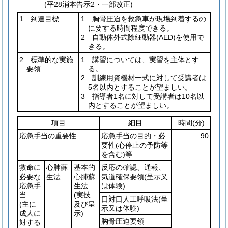
(平28消本告示2・一部改正)
1 到達目標
1 胸骨圧迫を救急車が現場到着するの
に要する時間程度できる。
2 自動体外式除細動器
(AED)
を使用で
きる。
2 標準的な実施
1 講習については、実習を主体とす
要領
る。
2 訓練用資機材一式に対して受講者は
5名以内とすることが望ましい。
3 指導者1名に対して受講者は10名以
内とすることが望ましい。
項目
細目
時間
(分)
応急手当の重要性
応急手当の目的・必
90
要性
(心停止の予防等
を含む)
等
救命に
心肺蘇
基本的
反応の確認、通報、
必要な
生法
心肺蘇
気道確保要領
(呈示又
応急手
生法
は体験)
当
(実技
口対口人工呼吸法
(呈
(主に
及び呈
示又は体験)
成人に
示)
胸骨圧迫要領
対する