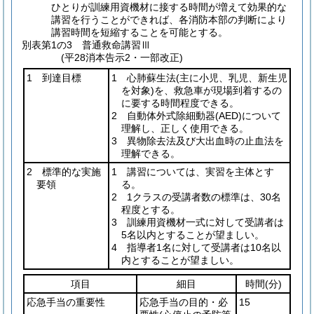
ひとりが訓練用資機材に接する時間が増えて効果的な
講習を行うことができれば、各消防本部の判断により
講習時間を短縮することを可能とする。
別表第1の3
普通救命講習Ⅲ
(平28消本告示2・一部改正)
1 到達目標
1 心肺蘇生法
(主に小児、乳児、新生児
を対象)
を、救急車が現場到着するの
に要する時間程度できる。
2 自動体外式除細動器
(AED)
について
理解し、正しく使用できる。
3 異物除去法及び大出血時の止血法を
理解できる。
2 標準的な実施
1 講習については、実習を主体とす
要領
る。
2 1クラスの受講者数の標準は、30名
程度とする。
3 訓練用資機材一式に対して受講者は
5名以内とすることが望ましい。
4 指導者1名に対して受講者は10名以
内とすることが望ましい。
項目
細目
時間
(分)
応急手当の重要性
応急手当の目的・必
15