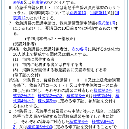
表第8
又は
別表第9
のとおりとする。
6
応急手当普及員Ⅰ・Ⅱ又は応急手当普及員再講習のカリキ
ュラム、講習時間等については
別表第10
、
別表第11
又は
別
表第12
のとおりとする。
7
救急講習の受講申請は、救急講習受講申請書
(
様式第1号
)
によるものとし、受講日の10日前までに申請するものとす
る。
(平28消本告示2・一部改正)
(受講対象者)
第4条
救急講習の受講対象者は、
次の各号
に掲げるおおむね
10人以上で構成する団体又は個人とする。
(1)
市内に居住する者
(2)
市内に勤務する者又は在学する者
(3)
消防長が開催する救急講習に受講希望をする者
(修了証の交付)
第5条
消防長は、普通救命講習Ⅰ・Ⅱ・Ⅲ又は上級救命講習
を修了、救命入門コースⅠ・Ⅱ又は小学生体験コースに参
加した者に対し、それぞれの講習に対応した
様式第2号
、
様
式第2号の2
、
様式第2号の3
、
様式第3号
又は
様式第4号
、
様
式第4号の2
、
様式第5号
に定める修了証、参加証を交付す
るものとする。
2
消防長は、応急手当普及員から申請があった場合、当該応
急手当普及員が指導する普通救命講習を修了した者に対
し、それぞれの講習に対応した
様式第6号
、
様式第6号の
2
、又は
様式第6号の3
に定める修了証を交付することがで