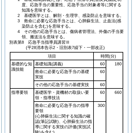
度、応急手当の重要性、応急手当の対象者等に関する
知識を意味する。
2 基礎医学とは、解剖・生理学、感染防止を意味する。
3 救命に必要な応急手当とは、心肺蘇生法、止血法(感
染防止を含む)を意味する。
4 その他の応急手当とは、傷病者管理法、外傷の手当要
領、搬送法を意味する。
別表第8
応急手当指導員講習Ⅲ
(平28消本告示2・旧別表7繰下・一部改正)
項目
時間
(分)
基礎的な知
基礎知識
(講義)
60
180
識技能
救命に必要な応急手当の基礎
60
実技
その他の応急手当の基礎実技
60
指導要領
基礎医学・資機材の取扱い要
60
660
領・指導技法
救命に必要な応急手当の指導
300
要領
(心肺蘇生法に関する知識の確
認
(筆記試験)
、心肺蘇生法の指
導に関する実技の評価
(実技試
験)
を含む)