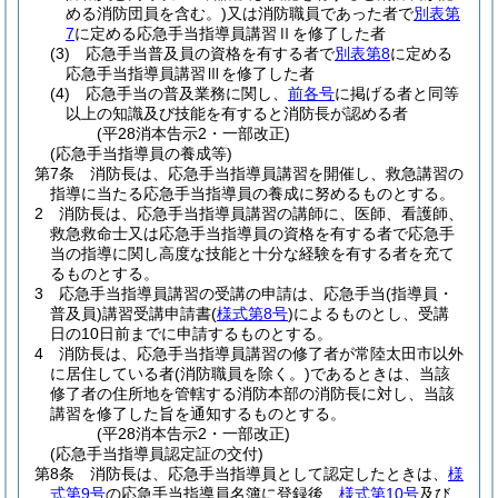
める消防団員を含む。)
又は消防職員であった者で
別表第
7
に定める応急手当指導員講習Ⅱを修了した者
(3)
応急手当普及員の資格を有する者で
別表第8
に定める
応急手当指導員講習Ⅲを修了した者
(4)
応急手当の普及業務に関し、
前各号
に掲げる者と同等
以上の知識及び技能を有すると消防長が認める者
(平28消本告示2・一部改正)
(応急手当指導員の養成等)
第7条
消防長は、応急手当指導員講習を開催し、救急講習の
指導に当たる応急手当指導員の養成に努めるものとする。
2
消防長は、応急手当指導員講習の講師に、医師、看護師、
救急救命士又は応急手当指導員の資格を有する者で応急手
当の指導に関し高度な技能と十分な経験を有する者を充て
るものとする。
3
応急手当指導員講習の受講の申請は、応急手当
(指導員・
普及員)
講習受講申請書
(
様式第8号
)
によるものとし、受講
日の10日前までに申請するものとする。
4
消防長は、応急手当指導員講習の修了者が常陸太田市以外
に居住している者
(消防職員を除く。)
であるときは、当該
修了者の住所地を管轄する消防本部の消防長に対し、当該
講習を修了した旨を通知するものとする。
(平28消本告示2・一部改正)
(応急手当指導員認定証の交付)
第8条
消防長は、応急手当指導員として認定したときは、
様
式第9号
の応急手当指導員名簿に登録後、
様式第10号
及び