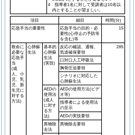
4 指導者1名に対して受講者は10名以
内とすることが望ましい。
項目
細目
時間
(分)
応急手当の重要性
応急手当の目的・必
15
要性
(心停止の予防等
を含む)
等
救命に
心肺蘇
基本的
反応の確認、通報、
285
必要な
生法
心肺蘇
気道確保要領
応急手
生法
口対口人工呼吸法
当
(実技)
胸骨圧迫要領
(成
人、小
シナリオに対応した
児、乳
心肺蘇生法
児、新
AEDの
AEDの使用方法
(ビデ
生児に
使用法
オ等)
対する
(成人
方法)
指導者による使用法
に対す
の呈示
る方
AEDの実技要領
法)
異物除
異物除去要領
去法