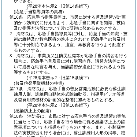
ができる。
(平28消本告示2・旧第14条繰下)
(応急手当指導員等の責務)
第16条
応急手当指導員等は、市民に対する普及講習が計画
的かつ効果的に行えるよう、応急手当に関する知識、技術
及び指導方法等について常に研鑚に努めるものとする。
2
消防長は、応急手当指導員等に対し、応急手当の知識・技
術の維持及び救急医療の進歩に合わせた応急手当の普及指
導に十分対応できるよう、適宜、再教育を行うよう配慮す
るものとする。
3
消防長は、事業所又は防災組織等が応急手当の講習を行う
場合に、応急手当普及員に対し講習内容、講習方法等につ
いて必要な助言を与え、当該講習が適正に行われるよう指
導するものとする。
(平28消本告示2・旧第15条繰下)
(普及啓発用資機材の整備)
第17条
消防長は、応急手当の普及啓発活動に必要な蘇生訓
練用人形、訓練用自動体外式除細動器、指導用ビデオ等普
及啓発用資機材の計画的な整備に努めるものとする。
(平28消本告示2・旧第16条繰下)
(感染防止上の配慮)
第18条
消防長は、市民に対する応急手当の普及講習の実施
に当たっては、応急手当を行う場合に係る感染防止上の留
意事項についても指導を行うものとする。
また、心肺蘇生
法の実技実習を行う場合には、蘇生訓練用人形の消毒、滅