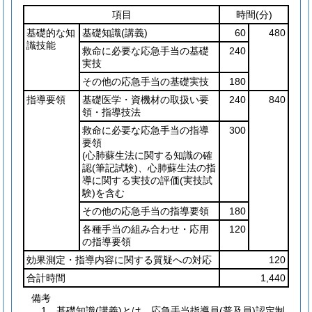
項目
時間
(分)
基礎的な知
基礎知識
(講義)
60
480
識技能
救命に必要な応急手当の基礎
240
実技
その他の応急手当の基礎実技
180
指導要領
基礎医学・資機材の取扱い要
240
840
領・指導技法
救命に必要な応急手当の指導
300
要領
(心肺蘇生法に関する知識の確
認
(筆記試験)
、心肺蘇生法の指
導に関する実技の評価
(実技試
験)
を含む
その他の応急手当の指導要領
180
各種手当の組み合わせ・応用
120
の指導要領
効果測定・指導内容に関する質疑への対応
120
合計時間
1,440
備考
1 基礎知識(講義)とは、応急手当指導員(普及員)認定制