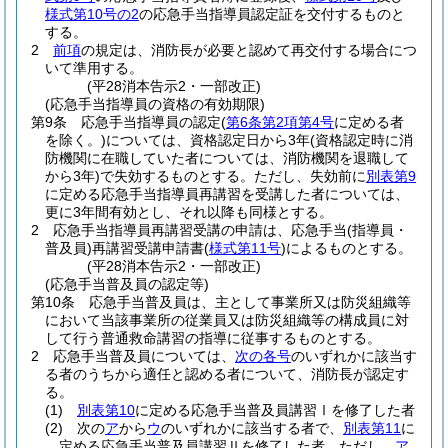
様式第10号の2
の応急手当指導員認定証を交付するものと
する。
2
前項
の規定は、消防長が必要と認めて再交付する場合につ
いて準用する。
(平28消本告示2・一部改正)
(応急手当指導員の資格の有効期限)
第9条
応急手当指導員の認定
(
第6条第2項第4号
に定める者
を除く。)
については、資格認定日から3年
(資格認定時に消
防機関に在職していた者については、消防機関を退職して
から3年)
で失効するものとする。
ただし、失効前に
別表第9
に定める応急手当指導員再講習を受講した者については、
更に3年間有効とし、それ以降も同様とする。
2
応急手当指導員再講習受講の申請は、応急手当
(指導員・
普及員)
再講習受講申請書
(
様式第11号
)
によるものとする。
(平28消本告示2・一部改正)
(応急手当普及員の認定等)
第10条
応急手当普及員は、主として事業所又は防災組織等
において当該事業所の従業員又は防災組織等の構成員に対
して行う普通救命講習の指導に従事するものとする。
2
応急手当普及員については、
次の各号
のいずれかに該当す
る者のうちから適任と認める者について、消防長が認定す
る。
(1)
別表第10
に定める応急手当普及員講習Ⅰを修了した者
(2)
次の
ア
から
ウ
のいずれかに該当する者で、
別表第11
に
定める応急手当普及員講習Ⅱを修了した者。
ただし、
ア