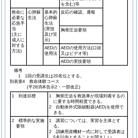
を含む)
等
救命に
心肺蘇
基本的
反応の確認、通報
必要な
生法
心肺蘇
応急手
生法
当
(実技
胸骨圧迫要領
(主に
及び呈
成人に
示)
対する
AEDの
AEDの使用方法
(口頭
方法)
使用法
又はビデオ等)
AEDの実技要領
備考
1 1回の受講生は20名位とする。
別表第4
救命体験コース
(平28消本告示2・一部改正)
1 到達目標
1 胸骨圧迫を救急車が現場到着するの
に要する時間程度できる。
2 自動体外式除細動器
(AED)
を使用で
きる。
2 標準的な実施
1 講習については、実習を主体とす
要領
る。
2 訓練用資機材一式に対して受講者は
5名以内とすることが望ましい。