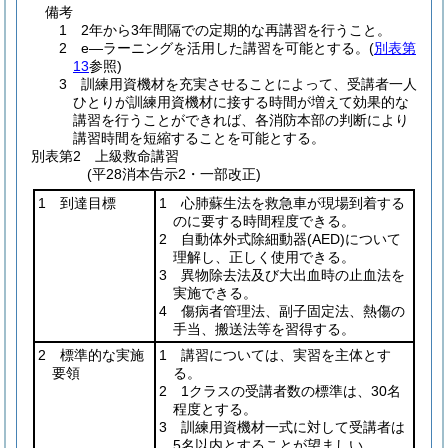
備考
1 2年から3年間隔での定期的な再講習を行うこと。
2 e―ラーニングを活用した講習を可能とする。(
別表第
13
参照)
3 訓練用資機材を充実させることによって、受講者一人
ひとりが訓練用資機材に接する時間が増えて効果的な
講習を行うことができれば、各消防本部の判断により
講習時間を短縮することを可能とする。
別表第2
上級救命講習
(平28消本告示2・一部改正)
1 到達目標
1 心肺蘇生法を救急車が現場到着する
のに要する時間程度できる。
2 自動体外式除細動器
(AED)
について
理解し、正しく使用できる。
3 異物除去法及び大出血時の止血法を
実施できる。
4 傷病者管理法、副子固定法、熱傷の
手当、搬送法等を習得する。
2 標準的な実施
1 講習については、実習を主体とす
要領
る。
2 1クラスの受講者数の標準は、30名
程度とする。
3 訓練用資機材一式に対して受講者は
5名以内とすることが望ましい。