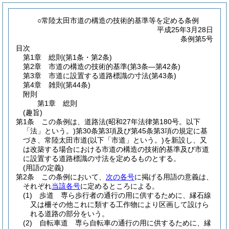
○常陸太田市道の構造の技術的基準等を定める条例
平成25年3月28日
条例第5号
目次
第1章
総則
(第1条・第2条)
第2章
市道の構造の技術的基準
(第3条―第42条)
第3章
市道に設置する道路標識の寸法
(第43条)
第4章
雑則
(第44条)
附則
第1章
総則
(趣旨)
第1条
この条例は、道路法
(昭和27年法律第180号。以下
「法」という。)
第30条第3項及び第45条第3項の規定に基
づき、常陸太田市道
(以下「市道」という。)
を新設し、又
は改築する場合における市道の構造の技術的基準及び市道
に設置する道路標識の寸法を定めるものとする。
(用語の定義)
第2条
この条例において、
次の各号
に掲げる用語の意義は、
それぞれ
当該各号
に定めるところによる。
(1)
歩道 専ら歩行者の通行の用に供するために、縁石線
又は柵その他これに類する工作物により区画して設けら
れる道路の部分をいう。
(2)
自転車道 専ら自転車の通行の用に供するために、縁