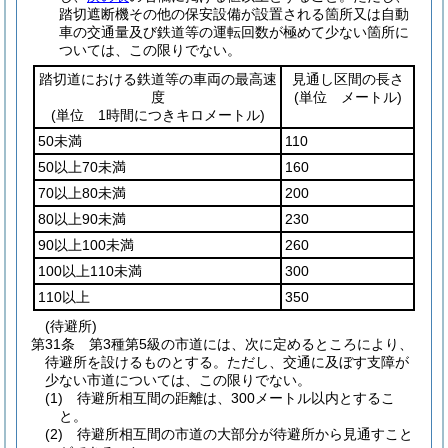
踏切遮断機その他の保安設備が設置される箇所又は自動
車の交通量及び鉄道等の運転回数が極めて少ない箇所に
ついては、この限りでない。
踏切道における鉄道等の車両の最高速
見通し区間の長さ
度
(単位 メートル)
(単位 1時間につきキロメートル)
50未満
110
50以上70未満
160
70以上80未満
200
80以上90未満
230
90以上100未満
260
100以上110未満
300
110以上
350
(待避所)
第31条
第3種第5級の市道には、次に定めるところにより、
待避所を設けるものとする。
ただし、交通に及ぼす支障が
少ない市道については、この限りでない。
(1)
待避所相互間の距離は、300メートル以内とするこ
と。
(2)
待避所相互間の市道の大部分が待避所から見通すこと