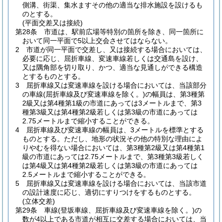
側溝、街渠、集水ますその他の適当な排水施設を設けるも
のとする。
(平面交差又は接続)
第28条
市道は、駅前広場等特別の箇所を除き、同一箇所に
おいて同一平面で5以上交会させてはならない。
2
市道が同一平面で交差し、又は接続する場合においては、
必要に応じ、屈折車線、変速車線若しくは交通島を設け、
又は隅角部を切り取り、かつ、適当な見通しができる構造
とするものとする。
3
屈折車線又は変速車線を設ける場合においては、当該部分
の車線
(屈折車線及び変速車線を除く。)
の幅員は、第3種第
2級又は第4種第1級の市道にあっては3メートルまで、第3
種第3級又は第4種第2級若しくは第3級の市道にあっては
2.75メートルまで縮小することができる。
4
屈折車線及び変速車線の幅員は、3メートルを標準とする
ものとする。
ただし、地形の状況その他の特別な理由によ
りやむを得ない場合においては、第3種第2級又は第4種第1
級の市道にあっては2.75メートルまで、第3種第3級若しく
は第4級又は第4種第2級若しくは第3級の市道にあっては
2.5メートルまで縮小することができる。
5
屈折車線又は変速車線を設ける場合においては、当該市道
の設計速度に応じ、適切にすりつけをするものとする。
(立体交差)
第29条
車線
(登坂車線、屈折車線及び変速車線を除く。)
の
数が4以上である市道が相互に交差する場合においては、当