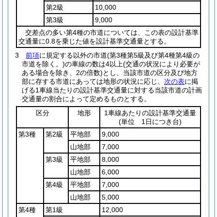
第2級
10,000
第3級
9,000
交差点の多い第4種の市道については、この表の設計基準
交通量に0.8を乗じた値を設計基準交通量とする。
3
前項
に規定する以外の市道
(第3種第5級及び第4種第4級の
市道を除く。)
の車線の数は4以上
(交通の状況により必要が
ある場合を除き、2の倍数)
とし、当該市道の区分及び地方
部に存する市道にあっては地形の状況に応じ、
次の表
に掲
げる1車線当たりの設計基準交通量に対する当該市道の計画
交通量の割合によって定めるものとする。
区分
地形
1車線あたりの設計基準交通量
(単位 1日につき台)
第3種
第2級
平地部
9,000
山地部
7,000
第3級
平地部
8,000
山地部
6,000
第4級
平地部
7,000
山地部
5,000
第4種
第1級
12,000