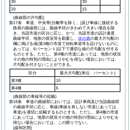
30
30
20
15
(曲線部の片勾配)
第17条
車道、中央帯
(分離帯を除く。)
及び車線に接続する
路肩の曲線部には、曲線半径がきわめて大きい場合を除
き、当該市道の区分に応じ、かつ、当該市道の設計速度、
曲線半径、地形の状況等を勘案し、
次の表
の最大片勾配の
欄に掲げる値
(第3種の市道で自転車道等を設けないものに
あっては、6パーセント)
以下で適切な値の片勾配を付する
ものとする。
ただし、第4種の市道にあっては、地形の状況
その他の特別の理由によりやむを得ない場合においては、
片勾配を付さないことができる。
区分
最大片勾配
(単位 パーセント)
第3種
10
第4種
6
(曲線部の車線等の拡幅)
第18条
車道の曲線部においては、設計車両及び当該曲線部
の曲線半径に応じ、車線
(車線を有しない市道にあっては、
車道)
を適切に拡幅するものとする。
ただし、第4種の市道
にあっては、地形の状況その他の特別の理由によりやむを
得ない場合においては、この限りでない。
(緩和区間)