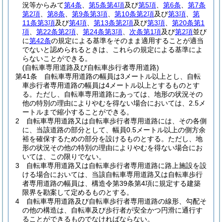
況等からみて
第4条
、
第5条第4項
及び
第5項
、
第6条
、
第7条
第2項
、
第8条
、
第9条第3項
、
第10条第2項
及び
第3項
、
第
11条第3項
及び
第4項
、
第13条第2項
及び
第3項
、
第20条第1
項
、
第22条第2項
、
第24条第3項
、
次条第1項
及び
第2項
並び
に
第42条
の規定による基準をそのまま適用することが適当
でないと認められるときは、これらの規定による基準によ
らないことができる。
(自転車専用道路及び自転車歩行者専用道路)
第41条
自転車専用道路の幅員は3メートル以上とし、自転
車歩行者専用道路の幅員は4メートル以上とするものとす
る。
ただし、自転車専用道路にあっては、地形の状況その
他の特別の理由によりやむを得ない場合においては、2.5メ
ートルまで縮小することができる。
2
自転車専用道路又は自転車歩行者専用道路には、その各側
に、当該道路の部分として、幅員0.5メートル以上の側方余
裕を確保するための部分を設けるものとする。
ただし、地
形の状況その他の特別の理由によりやむを得ない場合にお
いては、この限りでない。
3
自転車専用道路又は自転車歩行者専用道路に路上施設を設
ける場合においては、当該自転車専用道路又は自転車歩行
者専用道路の幅員は、構造令第39条第4項に規定する建築
限界を勘案して定めるものとする。
4
自転車専用道路及び自転車歩行者専用道路の線形、勾配そ
の他の構造は、自転車及び歩行者が安全かつ円滑に通行す
ることができるものでなければならない。