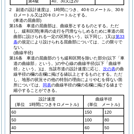
第4級
40、30又は20
2
副道の設計速度は、1時間につき、40キロメートル、30キ
ロメートル又は20キロメートルとする。
(車道の屈曲部)
第15条
車道の屈曲部は、曲線形とするものとする。
ただ
し、緩和区間
(車両の走行を円滑ならしめるために車道の屈
曲部に設けられる一定の区間をいう。以下同じ。)
又は
第33
条
の規定により設けられる屈曲部については、この限りで
ない。
(曲線半径)
第16条
車道の屈曲部のうち緩和区間を除いた部分
(以下「車
道の曲線部」という。)
の中心線の曲線半径
(以下「曲線半
径」という。)
は、当該市道の設計速度に応じ、
次の表
の曲
線半径の欄の左欄に掲げる値以上とするものとする。
ただ
し、地形の状況その他の特別の理由によりやむを得ない箇
所については、
同表
の曲線半径の欄の右欄に掲げる値まで
縮小することができる。
設計速度
曲線半径
(単位 1時間につきキロメートル)
(単位 メートル)
60
150
120
50
100
80
40
60
50