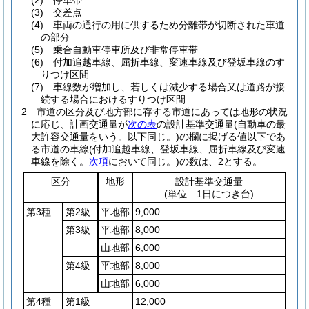
(2)
停車帯
(3)
交差点
(4)
車両の通行の用に供するため分離帯が切断された車道
の部分
(5)
乗合自動車停車所及び非常停車帯
(6)
付加追越車線、屈折車線、変速車線及び登坂車線のす
りつけ区間
(7)
車線数が増加し、若しくは減少する場合又は道路が接
続する場合におけるすりつけ区間
2
市道の区分及び地方部に存する市道にあっては地形の状況
に応じ、計画交通量が
次の表
の設計基準交通量
(自動車の最
大許容交通量をいう。以下同じ。)
の欄に掲げる値以下であ
る市道の車線
(付加追越車線、登坂車線、屈折車線及び変速
車線を除く。
次項
において同じ。)
の数は、2とする。
区分
地形
設計基準交通量
(単位 1日につき台)
第3種
第2級
平地部
9,000
第3級
平地部
8,000
山地部
6,000
第4級
平地部
8,000
山地部
6,000
第4種
第1級
12,000