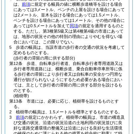
は、
前項
に規定する幅員の値に横断歩道橋等を設ける場合
にあっては3メートル、ベンチの上屋を設ける場合にあって
は2メートル、並木を設ける場合にあっては1.5メートル、
ベンチを設ける場合にあっては1メートル、その他の場合に
あっては0.5メートルを加えて
同項
の規定を適用するものと
する。
ただし、第3種第5級又は第4種第4級の市道にあって
は、地形の状況その他の特別の理由によりやむを得ない場
合においては、この限りでない。
5
歩道の幅員は、当該市道の歩行者の交通の状況を考慮して
定めるものとする。
(歩行者の滞留の用に供する部分)
第12条
歩道、自転車歩行者道、自転車歩行者専用道路又は
歩行者専用道路には、横断歩道、乗合自動車停車所等に係
る歩行者の滞留により歩行者又は自転車の安全かつ円滑な
通行が妨げられないようにするため必要がある場合におい
ては、主として歩行者の滞留の用に供する部分を設けるも
のとする。
(植樹帯)
第13条
市道には、必要に応じ、植樹帯を設けるものとす
る。
2
植樹帯の幅員は、1.5メートルを標準とするものとする。
3
前項
の規定にかかわらず、植樹帯の幅員は、市道の構造及
び交通の状況、沿道の状況沿道の土地利用の状況並びに良
好な道路交通環境の整備又は沿道における良好な生活環境
の確保のために講じられる他の措置を総合的に勘案して特