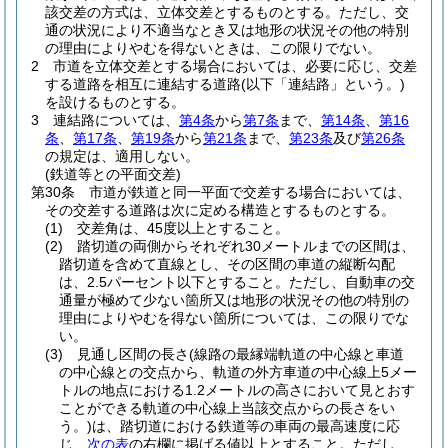
該交差の方式は、立体交差とするものとする。
ただし、交
通の状況により不適当なとき又は地形の状況その他の特別
の理由によりやむを得ないときは、この限りでない。
2
市道を立体交差とする場合においては、必要に応じ、交差
する道路を相互に連結する道路
(以下「連結路」という。)
を設けるものとする。
3
連結路については、
第4条
から
第7条
まで、
第14条
、
第16
条
、
第17条
、
第19条
から
第21条
まで、
第23条
及び
第26条
の規定は、適用しない。
(鉄道等との平面交差)
第30条
市道が鉄道と同一平面で交差する場合においては、
その交差する道路は次に定める構造とするものとする。
(1)
交差角は、45度以上とすること。
(2)
踏切道の両側からそれぞれ30メートルまでの区間は、
踏切道を含めて直線とし、その区間の車道の縦断勾配
は、2.5パーセント以下とすること。
ただし、自動車の交
通量が極めて少ない箇所又は地形の状況その他の特別の
理由によりやむを得ない箇所については、この限りでな
い。
(3)
見通し区間の長さ
(線路の最縁端軌道の中心線と車道
の中心線との交点から、軌道の外方車道の中心線上5メー
トルの地点における1.2メートルの高さにおいて見とおす
ことができる軌道の中心線上当該交点からの長さをい
う。)
は、踏切道における鉄道等の車両の最高速度に応
じ、
次の表
の右欄に掲げる値以上とすること。
ただし、