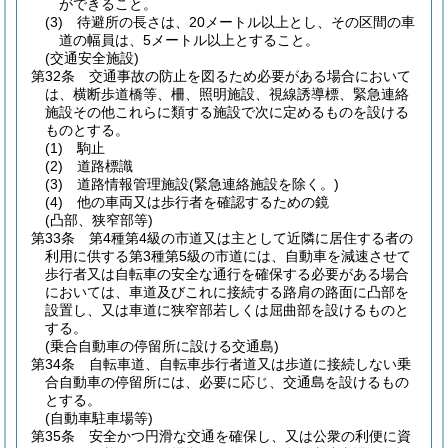
ができること。
(3)
待避所の長さは、20メートル以上とし、その区間の車
道の幅員は、5メートル以上とすること。
(交通安全施設)
第32条
交通事故の防止を図るため必要がある場合において
は、横断歩道橋等、柵、照明施設、視線誘導標、緊急連絡
施設その他これらに類する施設で次に定めるものを設ける
ものとする。
(1)
駒止
(2)
道路標識
(3)
道路情報管理施設
(緊急連絡施設を除く。)
(4)
他の車両又は歩行者を確認するための鏡
(凸部、狭窄部等)
第33条
第4種第4級の市道又は主として近隣に居住する者の
利用に供する第3種第5級の市道には、自動車を減速させて
歩行者又は自転車の安全な通行を確保する必要がある場合
においては、車道及びこれに接続する路肩の路面に凸部を
設置し、又は車道に狭窄部若しくは屈曲部を設けるものと
する。
(乗合自動車の停留所に設ける交通島)
第34条
自転車道、自転車歩行者道又は歩道に接続しない乗
合自動車の停留所には、必要に応じ、交通島を設けるもの
とする。
(自動車駐車場等)
第35条
安全かつ円滑な交通を確保し、又は公衆の利便に資