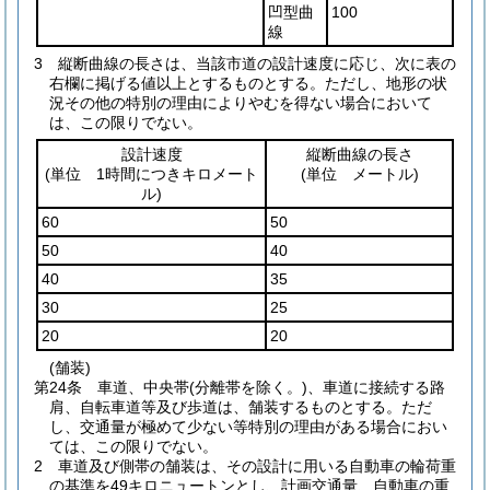
凹型曲
100
線
3
縦断曲線の長さは、当該市道の設計速度に応じ、次に表の
右欄に掲げる値以上とするものとする。
ただし、地形の状
況その他の特別の理由によりやむを得ない場合において
は、この限りでない。
設計速度
縦断曲線の長さ
(単位 1時間につきキロメート
(単位 メートル)
ル)
60
50
50
40
40
35
30
25
20
20
(舗装)
第24条
車道、中央帯
(分離帯を除く。)
、車道に接続する路
肩、自転車道等及び歩道は、舗装するものとする。
ただ
し、交通量が極めて少ない等特別の理由がある場合におい
ては、この限りでない。
2
車道及び側帯の舗装は、その設計に用いる自動車の輪荷重
の基準を49キロニュートンとし、計画交通量、自動車の重