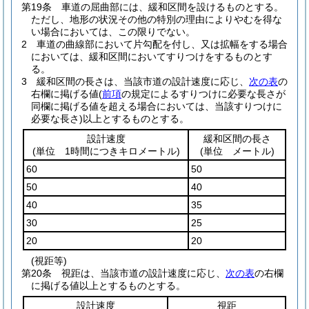
第19条
車道の屈曲部には、緩和区間を設けるものとする。
ただし、地形の状況その他の特別の理由によりやむを得な
い場合においては、この限りでない。
2
車道の曲線部において片勾配を付し、又は拡幅をする場合
においては、緩和区間においてすりつけをするものとす
る。
3
緩和区間の長さは、当該市道の設計速度に応じ、
次の表
の
右欄に掲げる値
(
前項
の規定によるすりつけに必要な長さが
同欄に掲げる値を超える場合においては、当該すりつけに
必要な長さ)
以上とするものとする。
設計速度
緩和区間の長さ
(単位 1時間につきキロメートル)
(単位 メートル)
60
50
50
40
40
35
30
25
20
20
(視距等)
第20条
視距は、当該市道の設計速度に応じ、
次の表
の右欄
に掲げる値以上とするものとする。
設計速度
視距