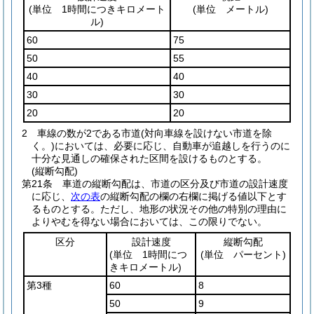
(単位 1時間につきキロメート
(単位 メートル)
ル)
60
75
50
55
40
40
30
30
20
20
2
車線の数が2である市道
(対向車線を設けない市道を除
く。)
においては、必要に応じ、自動車が追越しを行うのに
十分な見通しの確保された区間を設けるものとする。
(縦断勾配)
第21条
車道の縦断勾配は、市道の区分及び市道の設計速度
に応じ、
次の表
の縦断勾配の欄の右欄に掲げる値以下とす
るものとする。
ただし、地形の状況その他の特別の理由に
よりやむを得ない場合においては、この限りでない。
区分
設計速度
縦断勾配
(単位 1時間につ
(単位 パーセント)
きキロメートル)
第3種
60
8
50
9