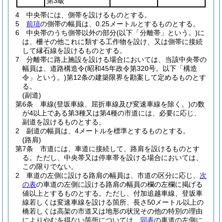
第3級
4
中央帯には、側帯を設けるものとする。
5
前項
の側帯の幅員は、0.25メートルとするものとする。
6
中央帯のうち側帯以外の部分
(以下「分離帯」という。)
に
は、柵その他これに類する工作物を設け、又は側帯に接続
して縁石線を設けるものとする。
7
分離帯に路上施設を設ける場合においては、当該中央帯の
幅員は、道路構造令
(昭和45年政令第320号。以下「構造
令」という。)
第12条の建築限界を勘案して定めるものとす
る。
(副道)
第6条
車線
(登坂車線、屈折車線及び変速車線を除く。)
の数
が4以上である第3種又は第4種の市道には、必要に応じ、
副道を設けるものとする。
2
副道の幅員は、4メートルを標準とするものとする。
(路肩)
第7条
市道には、車道に接続して、路肩を設けるものとす
る。
ただし、中央帯又は停車帯を設ける場合においては、
この限りでない。
2
車道の左側に設ける路肩の幅員は、市道の区分に応じ、
次
の表
の車道の左側に設ける路肩の幅員の欄の左欄に掲げる
値以上とするものとする。
ただし、付加追越車線、登坂車
線若しくは変速車線を設ける箇所、長さ50メートル以上の
橋若しくは高架の市道又は地形の状況その他の特別の理由
によりやむを得ない箇所については、
同表
の車道の左側に