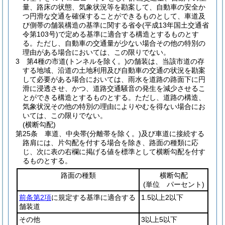
量、路床の状態、気象状況等を勘案して、自動車の安全か
つ円滑な交通を確保することができるものとして、車道及
び側帯の舗装構造の基準に関する省令
(平成13年国土交通省
令第103号)
で定める基準に適合する構造とするものとす
る。
ただし、自動車の交通量が少ない場合その他の特別の
理由がある場合においては、この限りでない。
3
第4種の市道
(トンネルを除く。)
の舗装は、当該市道の存
する地域、沿道の土地利用及び自動車の交通の状況を勘案
して必要がある場合においては、雨水を道路の路面下に円
滑に浸透させ、かつ、道路交通騒音の発生を減少させるこ
とができる構造とするものとする。
ただし、道路の構造、
気象状況その他の特別の理由によりやむを得ない場合にお
いては、この限りでない。
(横断勾配)
第25条
車道、中央帯
(分離帯を除く。)
及び車道に接続する
路肩には、片勾配を付する場合を除き、路面の種類に応
じ、次に表の右欄に掲げる値を標準として横断勾配を付す
るものとする。
路面の種類
横断勾配
(単位 パーセント)
前条第2項
に規定する基準に適合する
1.5以上2以下
舗装道
その他
3以上5以下