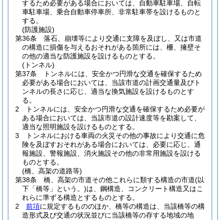
するため必要がある場合においては、自動車駐車場、自転
車駐車場、乗合自動車停車所、非常駐車帯を設けるものと
する。
(防護施設)
第36条
落石、崩壊等により交通に支障を及ぼし、又は市道
の構造に損傷を与えるおそれがある箇所には、柵、擁壁そ
の他の適当な防護施設を設けるものとする。
(トンネル)
第37条
トンネルには、安全かつ円滑な交通を確保するため
必要がある場合においては、当該市道の計画交通量及びト
ンネルの長さに応じ、適当な換気施設を設けるものとす
る。
2
トンネルには、安全かつ円滑な交通を確保するため必要が
ある場合においては、当該市道の設計速度等を勘案して、
適当な照明施設を設けるものとする。
3
トンネルにおける車両の火災その他の事故により交通に危
険を及ぼすおそれがある場合においては、必要に応じ、通
報施設、警報施設、消火施設その他の非常用施設を設ける
ものとする。
(橋、高架の道路等)
第38条
橋、高架の市道その他これらに類する構造の市道
(以
下「橋等」という。)
は、鋼構造、コンクリート構造又はこ
れらに準ずる構造とするものとする。
2
前項
に規定するもののほか、橋等の構造は、当該橋等の構
造形式及び交通の状況並びに当該橋等の存する地域の地