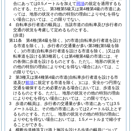
合にあっては0.5メートルを加えて
同項
の規定を適用するも
のとする。
ただし、第3種第5級又は第4種第4級の市道にあ
っては、地形の状況その他の特別の理由によりやむを得な
い場合においては、この限りでない。
4
自転車歩行者道の幅員は、当該市道の自転車及び歩行者の
交通の状況を考慮して定めるものとする。
(歩道)
第11条
第4種
(第4級を除く。)
の市道
(自転車歩行者道を設け
る市道を除く。)
、歩行者の交通量が多い第3種
(第5級を除
く。)
の市道
(自転車歩行者道を設ける市道を除く。)
又は自
転車道を設ける第3種若しくは第4種第4級の市道には、そ
の各側に歩道を設けるものとする。
ただし、地形の状況そ
の他の特別の理由によりやむを得ない場合においては、こ
の限りでない。
2
第3種又は第4種第4級の市道
(自転車歩行者道を設ける市
道及び
前項
に規定する市道を除く。)
には、安全かつ円滑な
交通を確保するため必要がある場合においては、歩道を設
けるものとする。
ただし、地形の状況その他の特別の理由
によりやむを得ない場合においては、この限りでない。
3
歩道の幅員は、歩行者の交通量が多い市道にあっては3.5
メートル以上、その他の市道にあっては2メートル以上とす
るものとする。
ただし、地形の状況その他の特別の理由に
よりやむを得ない場合においては、1.5メートルまで縮小す
ることができる。
4
横断歩道橋等又は路上施設を設ける歩道の幅員について