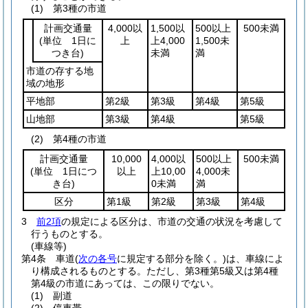
(1)
第3種の市道
計画交通量
4,000以
1,500以
500以上
500未満
(単位 1日に
上
上4,000
1,500未
つき台)
未満
満
市道の存する地
域の地形
平地部
第2級
第3級
第4級
第5級
山地部
第3級
第4級
第5級
(2)
第4種の市道
計画交通量
10,000
4,000以
500以上
500未満
(単位 1日につ
以上
上10,00
4,000未
き台)
0未満
満
区分
第1級
第2級
第3級
第4級
3
前2項
の規定による区分は、市道の交通の状況を考慮して
行うものとする。
(車線等)
第4条
車道
(
次の各号
に規定する部分を除く。)
は、車線によ
り構成されるものとする。
ただし、第3種第5級又は第4種
第4級の市道にあっては、この限りでない。
(1)
副道