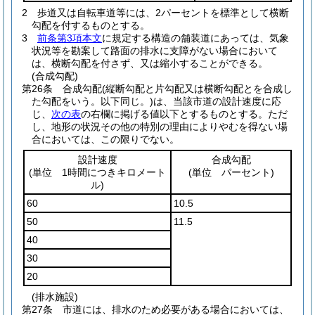
2
歩道又は自転車道等には、2パーセントを標準として横断
勾配を付するものとする。
3
前条第3項本文
に規定する構造の舗装道にあっては、気象
状況等を勘案して路面の排水に支障がない場合において
は、横断勾配を付さず、又は縮小することができる。
(合成勾配)
第26条
合成勾配
(縦断勾配と片勾配又は横断勾配とを合成し
た勾配をいう。以下同じ。)
は、当該市道の設計速度に応
じ、
次の表
の右欄に掲げる値以下とするものとする。
ただ
し、地形の状況その他の特別の理由によりやむを得ない場
合においては、この限りでない。
設計速度
合成勾配
(単位 1時間につきキロメート
(単位 パーセント)
ル)
60
10.5
50
11.5
40
30
20
(排水施設)
第27条
市道には、排水のため必要がある場合においては、