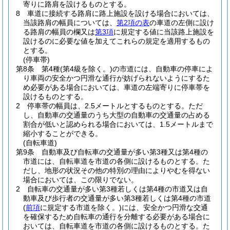
寄りに路肩を設けるものとする。
8
車道に接続する路肩に路上施設を設ける場合においては、
当該路肩の幅員については、
第2項の表
の車道の左側に設け
る路肩の幅員の欄又は
第3項
に規定する値に当該路上施設を
設けるのに必要な値を加えてこれらの規定を適用するもの
とする。
(停車帯)
第8条
第4種
(第4級を除く。)
の市道には、自動車の停車によ
り車両の安全かつ円滑な通行が妨げられないようにするた
め必要がある場合においては、車道の左端寄りに停車帯を
設けるものとする。
2
停車帯の幅員は、2.5メートルとするものとする。
ただ
し、自動車の交通量のうち大型の自動車の交通量の占める
割合が低いと認められる場合においては、1.5メートルまで
縮小することができる。
(自転車道)
第9条
自動車及び自転車の交通量が多い第3種又は第4種の
市道には、自転車道を市道の各側に設けるものとする。
た
だし、地形の状況その他の特別の理由によりやむを得ない
場合においては、この限りでない。
2
自転車の交通量が多い第3種若しくは第4種の市道又は自
動車及び歩行者の交通量が多い第3種若しくは第4種の市道
(
前項
に規定する市道を除く。)
には、安全かつ円滑な交通
を確保するため自転車の通行を分離する必要がある場合に
おいては、自転車道を市道の各側に設けるものとする。
た