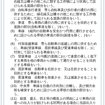
石線又は柵その他これに類する工作物により区画して設
けられる道路の部分をいう。
(3)
自転車歩行者道 専ら自転車及び歩行者の通行の用に
供するために、縁石線又は柵その他これに類する工作物
により区画して設けられる道路の部分をいう。
(4)
車道 専ら車両の通行の用に供することを目的とする
道路の部分
(自転車道を除く。)
をいう。
(5)
車線 1縦列の自動車を安全かつ円滑に通行させるた
めに設けられる帯状の車道の部分
(副道を除く。)
をい
う。
(6)
付加追越車線 専ら自動車の追越しの用に供するため
に、車線
(登坂車線、屈折車線及び変速車線を除く。)
に
付加して設けられる車線をいう。
(7)
登坂車線 上り勾配の道路において速度の著しく低下
する車両を他の車両から分離して通行させることを目的
とする車線をいう。
(8)
屈折車線 自動車を右折させ、又は左折させることを
目的とする車線をいう。
(9)
変速車線 自動車を加速させ、又は減速させることを
目的とする車線をいう。
(10)
中央帯 車線を往復の方向別に分離し、及び側方余
裕を確保するために設けられる帯状の道路の部分をい
う。
(11)
副道 盛土、切土等の構造上の理由により車両の沿
道への出入りが妨げられる区間がある場合に当該出入り