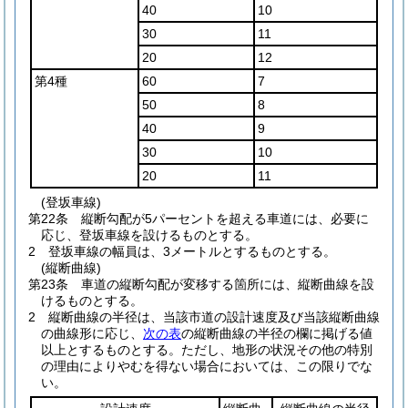
40
10
30
11
20
12
第4種
60
7
50
8
40
9
30
10
20
11
(登坂車線)
第22条
縦断勾配が5パーセントを超える車道には、必要に
応じ、登坂車線を設けるものとする。
2
登坂車線の幅員は、3メートルとするものとする。
(縦断曲線)
第23条
車道の縦断勾配が変移する箇所には、縦断曲線を設
けるものとする。
2
縦断曲線の半径は、当該市道の設計速度及び当該縦断曲線
の曲線形に応じ、
次の表
の縦断曲線の半径の欄に掲げる値
以上とするものとする。
ただし、地形の状況その他の特別
の理由によりやむを得ない場合においては、この限りでな
い。