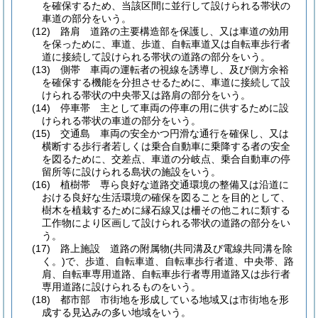
を確保するため、当該区間に並行して設けられる帯状の
車道の部分をいう。
(12)
路肩 道路の主要構造部を保護し、又は車道の効用
を保っために、車道、歩道、自転車道又は自転車歩行者
道に接続して設けられる帯状の道路の部分をいう。
(13)
側帯 車両の運転者の視線を誘導し、及び側方余裕
を確保する機能を分担させるために、車道に接続して設
けられる帯状の中央帯又は路肩の部分をいう。
(14)
停車帯 主として車両の停車の用に供するために設
けられる帯状の車道の部分をいう。
(15)
交通島 車両の安全かつ円滑な通行を確保し、又は
横断する歩行者若しくは乗合自動車に乗降する者の安全
を図るために、交差点、車道の分岐点、乗合自動車の停
留所等に設けられる島状の施設をいう。
(16)
植樹帯 専ら良好な道路交通環境の整備又は沿道に
おける良好な生活環境の確保を図ることを目的として、
樹木を植栽するために縁石線又は柵その他これに類する
工作物により区画して設けられる帯状の道路の部分をい
う。
(17)
路上施設 道路の附属物
(共同溝及び電線共同溝を除
く。)
で、歩道、自転車道、自転車歩行者道、中央帯、路
肩、自転車専用道路、自転車歩行者専用道路又は歩行者
専用道路に設けられるものをいう。
(18)
都市部 市街地を形成している地域又は市街地を形
成する見込みの多い地域をいう。