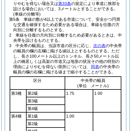
りやむを得ない場合又は
第33条
の規定により車道に狭部を
設ける場合においては、3メートルとすることができる。
(車線の分離等)
第5条
車線の数が4以上である市道について、安全かつ円滑
な交通を確保するため必要がある場合は、車線を往復の方
向別に分離するものとする。
2
車線を往復の方向別に分離するため必要があるときは、中
央帯を設けるものとする。
3
中央帯の幅員は、当該市道の区分に応じ、
次の表
の中央帯
の幅員の欄の左欄に掲げる値以上とするものとする。
ただ
し、長さ100メートル以上のトンネル、長さ50メートル以
上の橋若しくは高架の市道又は地形の状況その他の特別の
理由によりやむを得ない箇所については、
同表
の中央帯の
幅員の欄の右欄に掲げる値まで縮小することができる。
区分
中央帯の幅員
(単位 メートル)
第3種
第2級
1.75
1.00
第3級
第4級
第4種
第1級
1.00
第2級