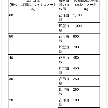
設計速度
縦断曲
縦断曲線の半径
(単位 1時間につきキロメート
線の曲
(単位 メート
ル)
線形
ル)
60
凸形曲
1,400
線
凹型曲
1,000
線
50
凸形曲
800
線
凹型曲
700
線
40
凸形曲
450
線
凹型曲
450
線
30
凸形曲
250
線
凹型曲
250
線
20
凸形曲
100
線