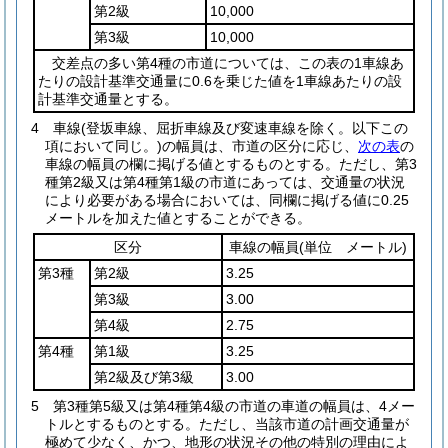
第2級
10,000
第3級
10,000
交差点の多い第4種の市道については、この表の1車線あ
たりの設計基準交通量に0.6を乗じた値を1車線あたりの設
計基準交通量とする。
4
車線
(登坂車線、屈折車線及び変速車線を除く。以下この
項において同じ。)
の幅員は、市道の区分に応じ、
次の表
の
車線の幅員の欄に掲げる値とするものとする。
ただし、第3
種第2級又は第4種第1級の市道にあっては、交通量の状況
により必要がある場合においては、同欄に掲げる値に0.25
メートルを加えた値とすることができる。
区分
車線の幅員
(単位 メートル)
第3種
第2級
3.25
第3級
3.00
第4級
2.75
第4種
第1級
3.25
第2級及び第3級
3.00
5
第3種第5級又は第4種第4級の市道の車道の幅員は、4メー
トルとするものとする。
ただし、当該市道の計画交通量が
極めて少なく、かつ、地形の状況その他の特別の理由によ