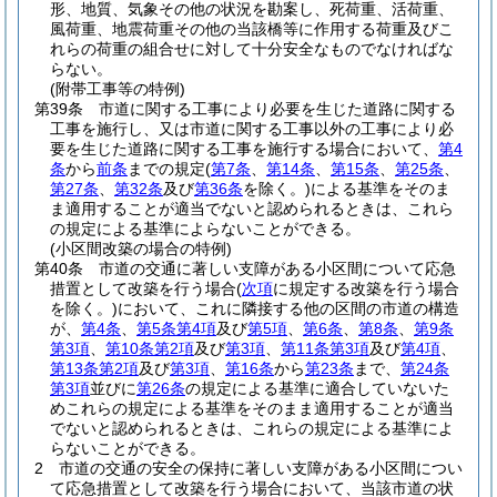
形、地質、気象その他の状況を勘案し、死荷重、活荷重、
風荷重、地震荷重その他の当該橋等に作用する荷重及びこ
れらの荷重の組合せに対して十分安全なものでなければな
らない。
(附帯工事等の特例)
第39条
市道に関する工事により必要を生じた道路に関する
工事を施行し、又は市道に関する工事以外の工事により必
要を生じた道路に関する工事を施行する場合において、
第4
条
から
前条
までの規定
(
第7条
、
第14条
、
第15条
、
第25条
、
第27条
、
第32条
及び
第36条
を除く。)
による基準をそのま
ま適用することが適当でないと認められるときは、これら
の規定による基準によらないことができる。
(小区間改築の場合の特例)
第40条
市道の交通に著しい支障がある小区間について応急
措置として改築を行う場合
(
次項
に規定する改築を行う場合
を除く。)
において、これに隣接する他の区間の市道の構造
が、
第4条
、
第5条第4項
及び
第5項
、
第6条
、
第8条
、
第9条
第3項
、
第10条第2項
及び
第3項
、
第11条第3項
及び
第4項
、
第13条第2項
及び
第3項
、
第16条
から
第23条
まで、
第24条
第3項
並びに
第26条
の規定による基準に適合していないた
めこれらの規定による基準をそのまま適用することが適当
でないと認められるときは、これらの規定による基準によ
らないことができる。
2
市道の交通の安全の保持に著しい支障がある小区間につい
て応急措置として改築を行う場合において、当該市道の状