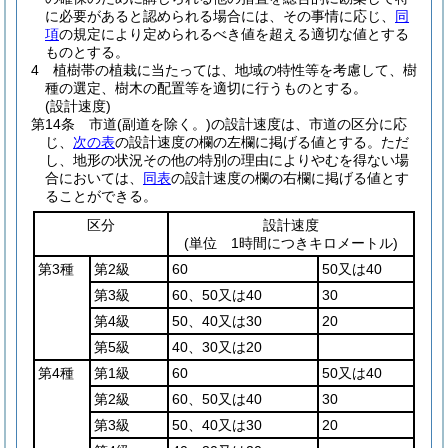
に必要があると認められる場合には、その事情に応じ、
同
項
の規定により定められるべき値を超える適切な値とする
ものとする。
4
植樹帯の植栽に当たっては、地域の特性等を考慮して、樹
種の選定、樹木の配置等を適切に行うものとする。
(設計速度)
第14条
市道
(副道を除く。)
の設計速度は、市道の区分に応
じ、
次の表
の設計速度の欄の左欄に掲げる値とする。
ただ
し、地形の状況その他の特別の理由によりやむを得ない場
合においては、
同表
の設計速度の欄の右欄に掲げる値とす
ることができる。
区分
設計速度
(単位 1時間につきキロメートル)
第3種
第2級
60
50又は40
第3級
60、50又は40
30
第4級
50、40又は30
20
第5級
40、30又は20
第4種
第1級
60
50又は40
第2級
60、50又は40
30
第3級
50、40又は30
20