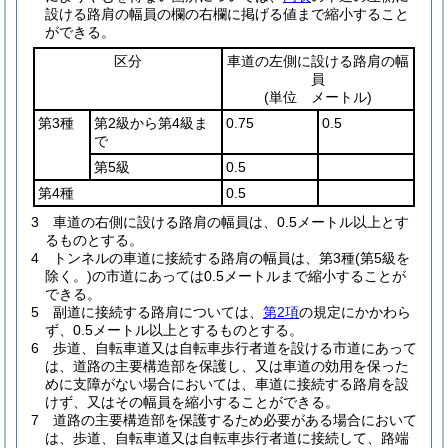
設ける路肩の幅員の欄の右欄に掲げる値まで縮小すること
ができる。
区分
車道の左側に設ける路肩の幅
員
(単位 メートル)
第3種
第2級から第4級ま
0.75
0.5
で
第5級
0.5
第4種
0.5
3
車道の右側に設ける路肩の幅員は、0.5メートル以上とす
るものとする。
4
トンネルの車道に接続する路肩の幅員は、第3種
(第5級を
除く。)
の市道にあっては0.5メートルまで縮小することが
できる。
5
副道に接続する路肩については、
第2項
の規定にかかわら
ず、0.5メートル以上とするものとする。
6
歩道、自転車道又は自転車歩行者道を設ける市道にあって
は、道路の主要構造部を保護し、又は車道の効用を保った
めに支障がない場合においては、車道に接続する路肩を設
けず、又はその幅員を縮小することができる。
7
道路の主要構造部を保護するため必要がある場合において
は、歩道、自転車道又は自転車歩行者道に接続して、路端