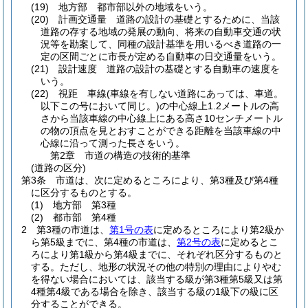
(19)
地方部 都市部以外の地域をいう。
(20)
計画交通量 道路の設計の基礎とするために、当該
道路の存する地域の発展の動向、将来の自動車交通の状
況等を勘案して、同種の設計基準を用いるべき道路の一
定の区間ごとに市長が定める自動車の日交通量をいう。
(21)
設計速度 道路の設計の基礎とする自動車の速度を
いう。
(22)
視距 車線
(車線を有しない道路にあっては、車道。
以下この号において同じ。)
の中心線上1.2メートルの高
さから当該車線の中心線上にある高さ10センチメートル
の物の頂点を見とおすことができる距離を当該車線の中
心線に沿って測った長さをいう。
第2章
市道の構造の技術的基準
(道路の区分)
第3条
市道は、次に定めるところにより、第3種及び第4種
に区分するものとする。
(1)
地方部 第3種
(2)
都市部 第4種
2
第3種の市道は、
第1号の表
に定めるところにより第2級か
ら第5級までに、第4種の市道は、
第2号の表
に定めるとこ
ろにより第1級から第4級までに、それぞれ区分するものと
する。
ただし、地形の状況その他の特別の理由によりやむ
を得ない場合においては、該当する級が第3種第5級又は第
4種第4級である場合を除き、該当する級の1級下の級に区
分することができる。