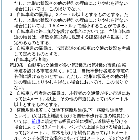
だし、地形の状況その他の特別の理由によりやむを得ない
場合においては、この限りでない。
3
自転車道の幅員は、2メートル以上とするものとする。
た
だし、地形の状況その他の特別の理由によりやむを得ない
場合においては、1.5メートルまで縮小することができる。
4
自転車道に路上施設を設ける場合においては、当該自転車
道の幅員は、構造令第12条に規定する建築限界を勘案して
定めるものとする。
5
自転車道の幅員は、当該市道の自転車の交通の状況を考慮
して定めるものとする。
(自転車歩行者道)
第10条
自動車の交通量が多い第3種又は第4種の市道
(自転
車道を設ける市道を除く。)
には、自転車歩行者道を市道の
各側に設けるものとする。
ただし、地形の状況その他の特
別の理由によりやむを得ない場合においては、この限りで
ない。
2
自転車歩行者道の幅員は、歩行者の交通量が多い市道にあ
っては4メートル以上、その他の市道にあっては3メートル
以上とするものとする。
3
横断歩道橋若しくは地下横断歩道
(以下「横断歩道橋等」
という。)
又は路上施設を設ける自転車歩行者道の幅員につ
いては、
前項
に規定する幅員の値に横断歩道橋等を設ける
場合にあっては3メートル、ベンチの上屋を設ける場合にあ
っては2メートル、並木を設ける場合にあっては1.5メート
ル、ベンチを設ける場合にあっては1メートル、その他の場