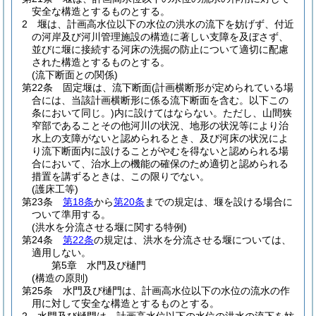
安全な構造とするものとする。
2
堰は、計画高水位以下の水位の洪水の流下を妨げず、付近
の河岸及び河川管理施設の構造に著しい支障を及ぼさず、
並びに堰に接続する河床の洗掘の防止について適切に配慮
された構造とするものとする。
(流下断面との関係)
第22条
固定堰は、流下断面
(計画横断形が定められている場
合には、当該計画横断形に係る流下断面を含む。以下この
条において同じ。)
内に設けてはならない。
ただし、山間狭
窄部であることその他河川の状況、地形の状況等により治
水上の支障がないと認められるとき、及び河床の状況によ
り流下断面内に設けることがやむを得ないと認められる場
合において、治水上の機能の確保のため適切と認められる
措置を講ずるときは、この限りでない。
(護床工等)
第23条
第18条
から
第20条
までの規定は、堰を設ける場合に
ついて準用する。
(洪水を分流させる堰に関する特例)
第24条
第22条
の規定は、洪水を分流させる堰については、
適用しない。
第5章
水門及び樋門
(構造の原則)
第25条
水門及び樋門は、計画高水位以下の水位の流水の作
用に対して安全な構造とするものとする。