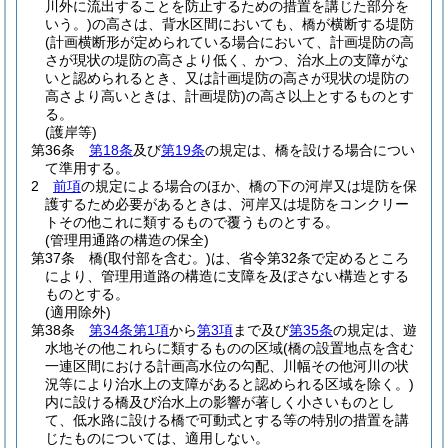
川外に流出することを防止するための措置を講じた部分を
いう。)
の高さは、背水区間においても、橋が横断する堤防
(計画横断形が定められている場合において、計画堤防の高
さが現状の堤防の高さより低く、かつ、治水上の支障がな
いと認められるとき、又は計画堤防の高さが現状の堤防の
高さより高いときは、計画堤防)
の高さ以上とするものとす
る。
(護岸等)
第36条
第18条
及び
第19条
の規定は、橋を設ける場合につい
て準用する。
2
前項
の規定による場合のほか、橋の下の河岸又は堤防を保
護するため必要があるときは、河岸又は堤防をコンクリー
トその他これに類するもので覆うものとする。
(管理用通路の構造の保全)
第37条
橋
(取付部を含む。)
は、省令第32条で定めるところ
により、管理用道路の構造に支障を及ぼさない構造とする
ものとする。
(適用除外)
第38条
第34条第1項
から
第3項
まで及び
第35条
の規定は、遊
水地その他これらに類するものの区域
(橋の設置地点を含む
一連区間における計画高水位の勾配、川幅その他河川の状
況等により治水上の支障があると認められる区域を除く。)
内に設ける橋及び治水上の影響が著しく小さいものとし
て、低水路に設ける橋で可動式とする等の特別の措置を講
じたものについては、適用しない。