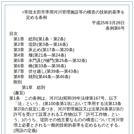
○常陸太田市準用河川管理施設等の構造の技術的基準を
定める条例
平成25年3月28日
条例第6号
目次
第1章
総則
(第1条・第2条)
第2章
堤防
(第3条―第16条)
第3章
床止め
(第17条―第20条)
第4章
堰
(第21条―第24条)
第5章
水門及び樋門
(第25条―第32条)
第6章
橋
(第33条―第38条)
第7章
伏せ越し
(第39条―第43条)
第8章
雑則
(第44条―第46条)
附則
第1章
総則
(趣旨)
第1条
この条例は、河川法
(昭和39年法律第167号。以下
「法」という。)
第100条第1項において準用する法第13条
第2項の規定に基づき、河川管理施設又は法第26条第1項の
許可を受けて設置される工作物
(以下「許可工作物」とい
う。)
のうち、堤防その他主要なものの構造について河川管
理上必要とされる一般的技術的基準を定めるものとする。
(用語の定義)