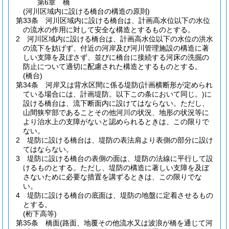
第6章
橋
(河川区域内に設ける橋台の構造の原則)
第33条
河川区域内に設ける橋台は、計画高水位以下の水位
の流水の作用に対して安全な構造とするものとする。
2
河川区域内に設ける橋台は、計画高水位以下の水位の洪水
の流下を妨げず、付近の河岸及び河川管理施設の構造に著
しい支障を及ぼさず、並びに橋台に接続する河床の洗掘の
防止について適切に配慮された構造とするものとする。
(橋台)
第34条
河岸又は背水区間に係る堤防
(計画横断形が定められ
ている場合には、計画堤防。以下この条において同じ。)
に
設ける橋台は、流下断面内に設けてはならない。
ただし、
山間狭窄部であることその他河川の状況、地形の状況等に
より治水上の支障がないと認められるときは、この限りで
ない。
2
堤防に設ける橋台は、堤防の表法肩より表側の部分に設け
てはならない。
3
堤防に設ける橋台の表側の面は、堤防の法線に平行して設
けるものとする。
ただし、堤防の構造に著しい支障を及ぼ
さないために必要な措置を講ずるときは、この限りでな
い。
4
堤防に設ける橋台の底面は、堤防の地盤に定着させるもの
とする。
(桁下高等)
第35条
橋面
(路面、地覆その他流水又は波浪が橋を通じて河