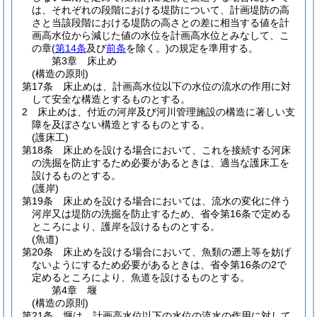
は、それぞれの段階における堤防について、計画堤防の高
さと当該段階における堤防の高さとの差に相当する値を計
画高水位から減じた値の水位を計画高水位とみなして、こ
の章
(
第14条
及び
前条
を除く。)
の規定を準用する。
第3章
床止め
(構造の原則)
第17条
床止めは、計画高水位以下の水位の流水の作用に対
して安全な構造とするものとする。
2
床止めは、付近の河岸及び河川管理施設の構造に著しい支
障を及ぼさない構造とするものとする。
(護床工)
第18条
床止めを設ける場合において、これを接続する河床
の洗掘を防止するため必要があるときは、適当な護床工を
設けるものとする。
(護岸)
第19条
床止めを設ける場合においては、流水の変化に伴う
河岸又は堤防の洗掘を防止するため、省令第16条で定める
ところにより、護岸を設けるものとする。
(魚道)
第20条
床止めを設ける場合において、魚類の遡上等を妨げ
ないようにするため必要があるときは、省令第16条の2で
定めるところにより、魚道を設けるものとする。
第4章
堰
(構造の原則)
第21条
堰は、計画高水位以下の水位の流水の作用に対して