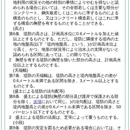
地利用の状況その他の特別の事情によりやむを得ないと認
められる場合においては、その全部若しくは主要な部分が
コンクリート、鋼矢板若しくはこれらに準ずるものによる
構造のものとし、又はコンクリート構造若しくはこれに準
ずる構造の胸壁を有するものとすることができる。
(高さ)
第6条
堤防の高さは、計画高水位に0.6メートルを加えた値
以上とするものとする。
ただし、堤防に隣接する堤内の土
地の地盤高
(以下「堤内地盤高」という。)
が計画高水位よ
り高く、かつ、地形の状況等により治水上の支障がないと
認められる区間にあっては、この限りでない。
2
胸壁を有する堤防の胸壁を除いた部分の高さは、計画高水
位以上とするものとする。
(天端幅)
第7条
堤防の天端幅は、堤防の高さと堤内地盤高との差が
0.6メートル未満である区間を除き、3メートル以上とする
ものとする。
(盛土による堤防の法勾配等)
第8条
盛土による堤防
(胸壁の部分及び護岸で保護される部
分を除く。
次項
において同じ。)
の法勾配は、堤防の高さと
堤内地盤高との差が0.6メートル未満である区間を除き、50
パーセント以下とするものとする。
2
盛土による堤防の法面は、芝等によって覆うものとする。
(小段)
第9条
堤防の安定を図るため必要がある場合においては、そ