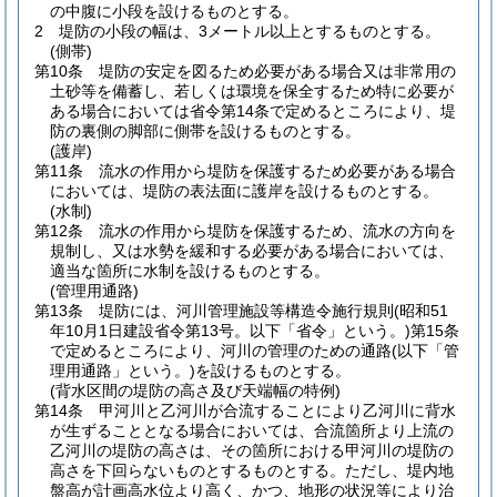
の中腹に小段を設けるものとする。
2
堤防の小段の幅は、3メートル以上とするものとする。
(側帯)
第10条
堤防の安定を図るため必要がある場合又は非常用の
土砂等を備蓄し、若しくは環境を保全するため特に必要が
ある場合においては省令第14条で定めるところにより、堤
防の裏側の脚部に側帯を設けるものとする。
(護岸)
第11条
流水の作用から堤防を保護するため必要がある場合
においては、堤防の表法面に護岸を設けるものとする。
(水制)
第12条
流水の作用から堤防を保護するため、流水の方向を
規制し、又は水勢を緩和する必要がある場合においては、
適当な箇所に水制を設けるものとする。
(管理用通路)
第13条
堤防には、河川管理施設等構造令施行規則
(昭和51
年10月1日建設省令第13号。以下「省令」という。)
第15条
で定めるところにより、河川の管理のための通路
(以下「管
理用通路」という。)
を設けるものとする。
(背水区間の堤防の高さ及び天端幅の特例)
第14条
甲河川と乙河川が合流することにより乙河川に背水
が生ずることとなる場合においては、合流箇所より上流の
乙河川の堤防の高さは、その箇所における甲河川の堤防の
高さを下回らないものとするものとする。
ただし、堤内地
盤高が計画高水位より高く、かつ、地形の状況等により治