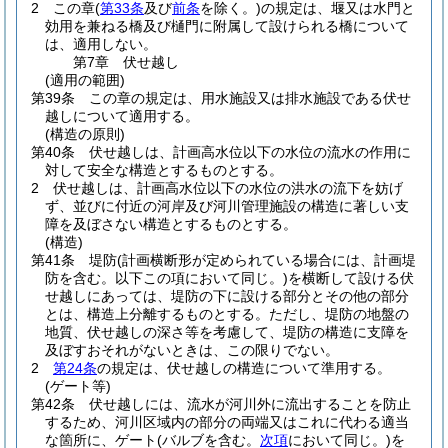
2
この章
(
第33条
及び
前条
を除く。)
の規定は、堰又は水門と
効用を兼ねる橋及び樋門に附属して設けられる橋について
は、適用しない。
第7章
伏せ越し
(適用の範囲)
第39条
この章の規定は、用水施設又は排水施設である伏せ
越しについて適用する。
(構造の原則)
第40条
伏せ越しは、計画高水位以下の水位の流水の作用に
対して安全な構造とするものとする。
2
伏せ越しは、計画高水位以下の水位の洪水の流下を妨げ
ず、並びに付近の河岸及び河川管理施設の構造に著しい支
障を及ぼさない構造とするものとする。
(構造)
第41条
堤防
(計画横断形が定められている場合には、計画堤
防を含む。以下この項において同じ。)
を横断して設ける伏
せ越しにあっては、堤防の下に設ける部分とその他の部分
とは、構造上分離するものとする。
ただし、堤防の地盤の
地質、伏せ越しの深さ等を考慮して、堤防の構造に支障を
及ぼすおそれがないときは、この限りでない。
2
第24条
の規定は、伏せ越しの構造について準用する。
(ゲート等)
第42条
伏せ越しには、流水が河川外に流出することを防止
するため、河川区域内の部分の両端又はこれに代わる適当
な箇所に、ゲート
(バルブを含む。
次項
において同じ。)
を