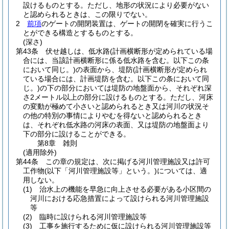
設けるものとする。
ただし、地形の状況により必要がない
と認められるときは、この限りでない。
2
前項
のゲートの開閉装置は、ゲートの開閉を確実に行うこ
とができる構造とするものとする。
(深さ)
第43条
伏せ越しは、低水路
(計画横断形が定められている場
合には、当該計画横断形に係る低水路を含む。以下この条
において同じ。)
の表面から、堤防
(計画横断形が定められ
ている場合には、計画堤防を含む。以下この条において同
じ。)
の下の部分においては堤防の地盤面から、それぞれ深
さ2メートル以上の部分に設けるものとする。
ただし、河床
の変動が極めて小さいと認められるとき又は河川の状況そ
の他の特別の事情によりやむを得ないと認められるとき
は、それぞれ低水路の河床の表面、又は堤防の地盤面より
下の部分に設けることができる。
第8章
雑則
(適用除外)
第44条
この章の規定は、次に掲げる河川管理施設又は許可
工作物
(以下「河川管理施設等」という。)
については、適
用しない。
(1)
治水上の機能を早急に向上させる必要がある小区間の
河川における応急措置によって設けられる河川管理施設
等
(2)
臨時に設けられる河川管理施設等
(3)
工事を施行するために仮に設けられる河川管理施設等