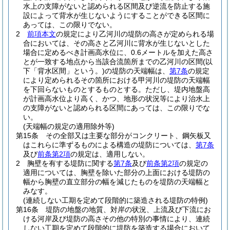
水上の支障がないと認められる区間及び逆流を防止する施
設によって背水が生じないようにすることができる区間に
あっては、この限りでない。
2
前項本文
の規定により乙河川の堤防の高さが定められる場
合においては、その高さと乙河川に背水が生じないとした
場合に定めるべき計画高水位に、0.6メートルを加えた高さ
とが一致する地点から当該合流箇所までの乙河川の区間
(以
下「背水区間」という。)
の堤防の天端幅は、
第7条
の規定
により定められるその箇所における甲河川の堤防の天端幅
を下回らないものとするものとする。
ただし、堤内地盤高
が計画高水位より高く、かつ、地形の状況等により治水上
の支障がないと認められる区間にあっては、この限りでな
い。
(天端幅の規定の適用除外等)
第15条
その全部又は主要な部分がコンクリート、鋼矢板又
はこれらに準ずるものによる構造の堤防については、
第7条
及び
前条第2項
の規定は、適用しない。
2
胸壁を有する堤防に関する
第7条
及び
前条第2項
の規定の
適用については、胸壁を除いた部分の上面における堤防の
幅から胸壁の直立部分の幅を減じたものを堤防の天端幅と
みなす。
(連続しない工期を定めて段階的に築造される堤防の特例)
第16条
堤防の地盤の地質、対岸の状況、上流及び下流にお
ける河岸及び堤防の高さその他の特別の事情により、連続
しない工期を定めて段階的に堤防を築造する場合において