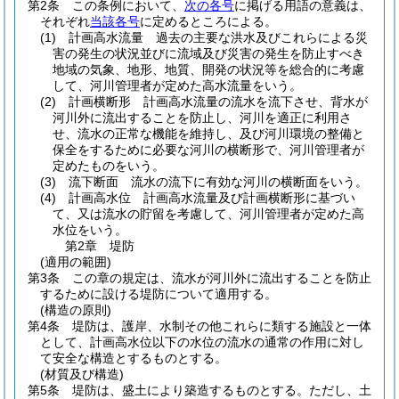
第2条
この条例において、
次の各号
に掲げる用語の意義は、
それぞれ
当該各号
に定めるところによる。
(1)
計画高水流量 過去の主要な洪水及びこれらによる災
害の発生の状況並びに流域及び災害の発生を防止すべき
地域の気象、地形、地質、開発の状況等を総合的に考慮
して、河川管理者が定めた高水流量をいう。
(2)
計画横断形 計画高水流量の流水を流下させ、背水が
河川外に流出することを防止し、河川を適正に利用さ
せ、流水の正常な機能を維持し、及び河川環境の整備と
保全をするために必要な河川の横断形で、河川管理者が
定めたものをいう。
(3)
流下断面 流水の流下に有効な河川の横断面をいう。
(4)
計画高水位 計画高水流量及び計画横断形に基づい
て、又は流水の貯留を考慮して、河川管理者が定めた高
水位をいう。
第2章
堤防
(適用の範囲)
第3条
この章の規定は、流水が河川外に流出することを防止
するために設ける堤防について適用する。
(構造の原則)
第4条
堤防は、護岸、水制その他これらに類する施設と一体
として、計画高水位以下の水位の流水の通常の作用に対し
て安全な構造とするものとする。
(材質及び構造)
第5条
堤防は、盛土により築造するものとする。
ただし、土