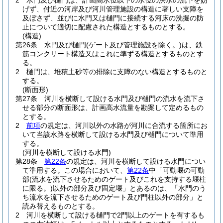
2
水門及び樋門は、計画高水位以下の水位の洪水の流下を妨
げず、付近の河岸及び河川管理施設の構造に著しい支障を
及ぼさず、並びに水門又は樋門に接続する河床の洗掘の防
止について適切に配慮された構造とするものとする。
(構造)
第26条
水門及び樋門
(ゲート及び管理施設を除く。)
は、鉄
筋コンクリート構造又はこれに準ずる構造とするものとす
る。
2
樋門は、堆積土砂等の排除に支障のない構造とするものと
する。
(断面形)
第27条
河川を横断して設ける水門及び樋門の流水を流下さ
せる部分の断面形は、計画高水流量を勘案して定めるもの
とする。
2
前項
の規定は、河川以外の水路が河川に合流する箇所にお
いて当該水路を横断して設ける水門及び樋門について準用
する。
(河川を横断して設ける水門)
第28条
第22条
の規定は、河川を横断して設ける水門につい
て準用する。
この場合において、
第22条
中「可動堰の可動
部
(流水を流下させるためのゲート及びこれを支持する堰柱
に限る。)
以外の部分及び固定堰」とあるのは、「水門のう
ち流水を流下させるためのゲート及び門柱以外の部分」と
読み替えるものとする。
2
河川を横断して設ける樋門で2門以上のゲートを有するも