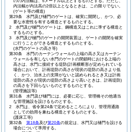
のの内法幅は、5メートル以上とするものとする。
ただし、
内法幅が内法高の2倍以上となるときは、この限りでない。
(ゲート等の構造)
第29条
水門及び樋門のゲートは、確実に開閉し、かつ、必
要な水密性を有する構造とするものとする。
2
水門及び樋門のゲートは、鋼構造又はこれに準ずる構造と
するものとする。
3
水門及び樋門のゲートの開閉装置は、ゲートの開閉を確実
に行うことができる構造とするものとする。
(水門のゲートの高さ等)
第30条
水門のカーテンウォールの上端の高さ又はカーテン
ウォールを有しない水門のゲートの閉鎖時における上端の
高さは、水門に接続する堤防
(計画横断形が定められている
場合において、計画堤防の高さが現状の堤防の高さより低
く、かつ、治水上の支障がないと認められるとき又は計画
堤防の高さが現状の堤防の高さより高いときは、計画堤防)
の高さを下回らないものとするものとする。
(管理施設等)
第31条
水門及び樋門には、必要に応じ、管理橋その他適当
な管理施設を設けるものとする。
2
水門は、省令第24条で定めるところにより、管理用通路
としての効用を兼ねる構造とするものとする。
(護床工等)
第32条
第18条
及び
第20条
の規定は、水門又は樋門を設ける
場合について準用する。