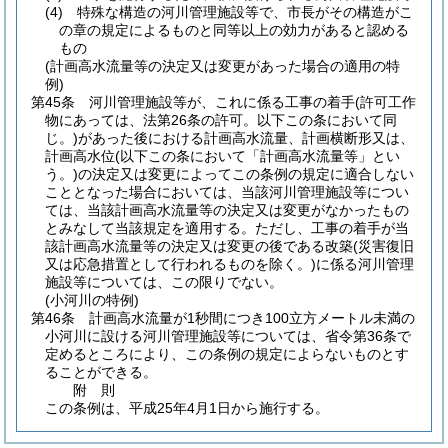
(4)
特殊な構造の河川管理施設等で、市長がその構造がこ
の章の規定によるものと同等以上の効力があると認める
もの
(計画高水流量等の決定又は変更があった場合の適用の特
例)
第45条
河川管理施設等が、これに係る工事の着手
(許可工作
物にあっては、法第26条の許可。以下この条において同
じ。)
があった後における計画高水流量、計画横断形又は、
計画高水位
(以下この条において「計画高水流量等」とい
う。)
の決定又は変更によってこの条例の規定に適合しない
こととなった場合においては、当該河川管理施設等につい
ては、当該計画高水流量等の決定又は変更がなかったもの
とみなして当該規定を適用する。
ただし、工事の着手が当
該計画高水流量等の決定又は変更の後である改築
(災害復旧
又は応急措置として行われるものを除く。)
に係る河川管理
施設等については、この限りでない。
(小河川の特例)
第46条
計画高水流量が1秒間につき100立方メートル未満の
小河川に設ける河川管理施設等については、省令第36条で
定めるところにより、この条例の規定によらないものとす
ることができる。
附
則
この条例は、平成25年4月1日から施行する。