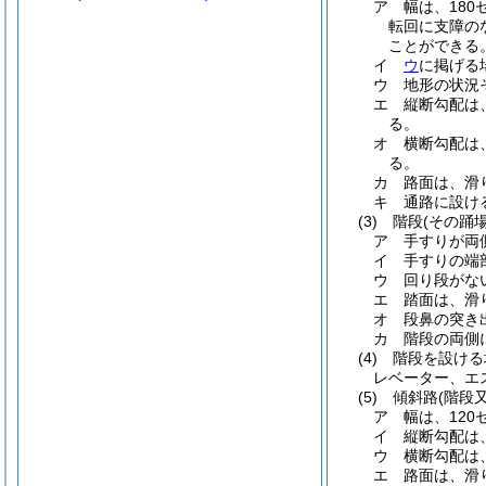
ア
幅は、18
転回に支障の
ことができる
イ
ウ
に掲げる
ウ
地形の状況
エ
縦断勾配は
る。
オ
横断勾配は
る。
カ
路面は、滑
キ
通路に設け
(3)
階段
(その踊
ア
手すりが両
イ
手すりの端
ウ
回り段がな
エ
踏面は、滑
オ
段鼻の突き
カ
階段の両側
(4)
階段を設ける
レベーター、エ
(5)
傾斜路
(階段
ア
幅は、12
イ
縦断勾配は
ウ
横断勾配は
エ
路面は、滑