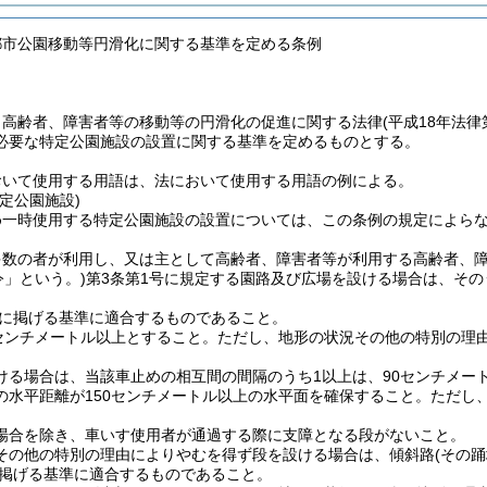
都市公園移動等円滑化に関する基準を定める条例
、高齢者、障害者等の移動等の円滑化の促進に関する法律
(平成18年法
必要な特定公園施設の設置に関する基準を定めるものとする。
おいて使用する用語は、法において使用する用語の例による。
定公園施設)
め一時使用する特定公園施設の設置については、この条例の規定によら
多数の者が利用し、又は主として高齢者、障害者等が利用する高齢者、
令」という。)
第3条第1号に規定する園路及び広場を設ける場合は、そ
に掲げる基準に適合するものであること。
0センチメートル以上とすること。
ただし、地形の状況その他の特別の理由
ける場合は、当該車止めの相互間の間隔のうち1以上は、90センチメー
の水平距離が150センチメートル以上の水平面を確保すること。
ただし
場合を除き、車いす使用者が通過する際に支障となる段がないこと。
その他の特別の理由によりやむを得ず段を設ける場合は、傾斜路
(その
掲げる基準に適合するものであること。