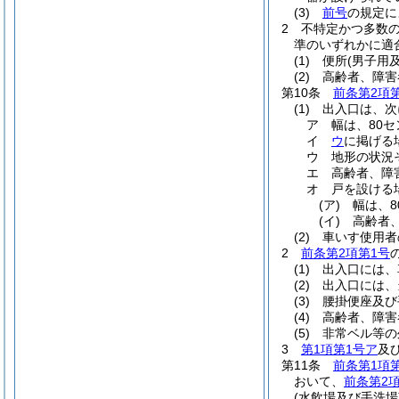
(3)
前号
の規定に
2
不特定かつ多数
準のいずれかに適
(1)
便所
(男子用
(2)
高齢者、障害
第10条
前条第2項
(1)
出入口は、次
ア
幅は、80
イ
ウ
に掲げる
ウ
地形の状況
エ
高齢者、障
オ
戸を設ける
(ア)
幅は、
(イ)
高齢者
(2)
車いす使用者
2
前条第2項第1号
(1)
出入口には、
(2)
出入口には、
(3)
腰掛便座及び
(4)
高齢者、障害
(5)
非常ベル等の
3
第1項第1号ア
及
第11条
前条第1項
おいて、
前条第2
(水飲場及び手洗場