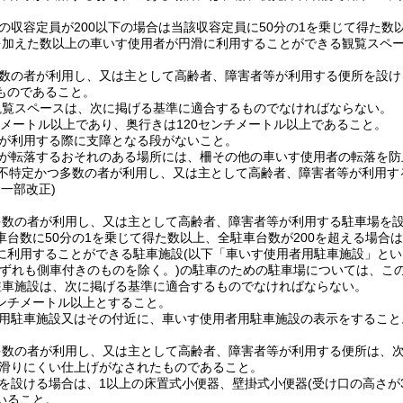
。
の収容定員が200以下の場合は当該収容定員に50分の1を乗じて得た数以
を加えた数以上の車いす使用者が円滑に利用することができる観覧スペ
数の者が利用し、又は主として高齢者、障害者等が利用する便所を設け
ものであること。
観覧スペースは、次に掲げる基準に適合するものでなければならない。
チメートル以上であり、奥行きは120センチメートル以上であること。
が利用する際に支障となる段がないこと。
が転落するおそれのある場所には、柵その他の車いす使用者の転落を防
不特定かつ多数の者が利用し、又は主として高齢者、障害者等が利用す
・一部改正)
数の者が利用し、又は主として高齢者、障害者等が利用する駐車場を設
台数に50分の1を乗じて得た数以上、全駐車台数が200を超える場合は
に利用することができる駐車施設
(以下「車いす使用者用駐車施設」とい
いずれも側車付きのものを除く。)
の駐車のための駐車場については、こ
駐車施設は、次に掲げる基準に適合するものでなければならない。
センチメートル以上とすること。
用駐車施設又はその付近に、車いす使用者用駐車施設の表示をすること
多数の者が利用し、又は主として高齢者、障害者等が利用する便所は、
滑りにくい仕上げがなされたものであること。
を設ける場合は、1以上の床置式小便器、壁掛式小便器
(受け口の高さが
いること。