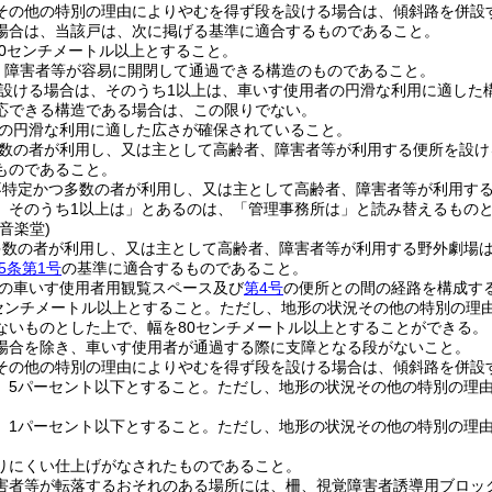
その他の特別の理由によりやむを得ず段を設ける場合は、傾斜路を併設
場合は、当該戸は、次に掲げる基準に適合するものであること。
80センチメートル以上とすること。
、障害者等が容易に開閉して通過できる構造のものであること。
設ける場合は、そのうち1以上は、車いす使用者の円滑な利用に適した
応できる構造である場合は、この限りでない。
の円滑な利用に適した広さが確保されていること。
数の者が利用し、又は主として高齢者、障害者等が利用する便所を設け
ものであること。
不特定かつ多数の者が利用し、又は主として高齢者、障害者等が利用す
、そのうち1以上は」とあるのは、「管理事務所は」と読み替えるもの
音楽堂)
多数の者が利用し、又は主として高齢者、障害者等が利用する野外劇場
5条第1号
の基準に適合するものであること。
の車いす使用者用観覧スペース及び
第4号
の便所との間の経路を構成す
0センチメートル以上とすること。
ただし、地形の状況その他の特別の理
ないものとした上で、幅を80センチメートル以上とすることができる。
場合を除き、車いす使用者が通過する際に支障となる段がないこと。
その他の特別の理由によりやむを得ず段を設ける場合は、傾斜路を併設
、5パーセント以下とすること。
ただし、地形の状況その他の特別の理由
、1パーセント以下とすること。
ただし、地形の状況その他の特別の理由
りにくい仕上げがなされたものであること。
害者等が転落するおそれのある場所には、柵、視覚障害者誘導用ブロッ