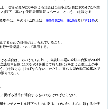
上、収容定員が200を超える場合は当該収容定員に100分の1を乗
ース
(以下「車いす使用者用観覧スペース」という。)
を設けるこ
る場合は、そのうち1以上は、
第9条第2項
、
第10条
及び
第11条
の
止するための設備が設けられていること。
る野外音楽堂について準用する。
ける場合は、そのうち1以上に、当該駐車場の全駐車台数が200以
当該駐車台数に100分の1を乗じて得た数に2を加えた数以上の車
う。)
を設けなければならない。
ただし、専ら大型自動二輪車及び
の限りでない。
。
次に掲げる基準に適合するものでなければならない。
35センチメートル以下のものに限る。)
その他これらに類する小便