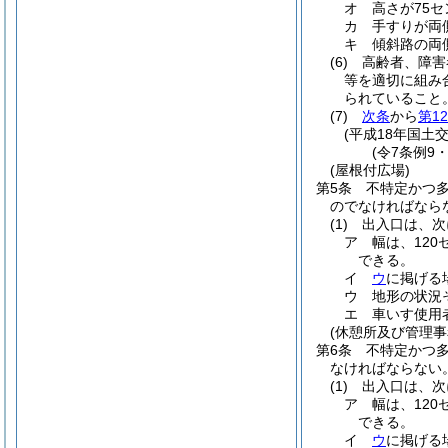
オ
高さが75
カ
手すりが両
キ
傾斜路の両
(6)
高齢者、障害
等を適切に組み
られていること
(7)
次条
から
第1
(平成18年国土交
(令7条例9
(屋根付広場)
第5条
不特定かつ
のでなければなら
(1)
出入口は、次
ア
幅は、12
できる。
イ
ウ
に掲げる
ウ
地形の状況
エ
車いす使用
(休憩所及び管理事
第6条
不特定かつ
なければならない
(1)
出入口は、次
ア
幅は、12
できる。
イ
ウ
に掲げる