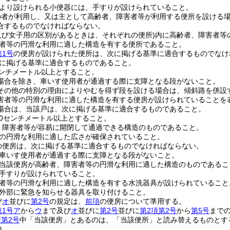
より設けられる小便器には、手すりが設けられていること。
の者が利用し、又は主として高齢者、障害者等が利用する便所を設ける場
合するものでなければならない。
及び女子用の区別があるときは、それぞれの便所)
内に高齢者、障害者等
者等の円滑な利用に適した構造を有する便所であること。
第1号
の便房が設けられた便所は、次に掲げる基準に適合するものでなけ
に掲げる基準に適合するものであること。
センチメートル以上とすること。
場合を除き、車いす使用者が通過する際に支障となる段がないこと。
その他の特別の理由によりやむを得ず段を設ける場合は、傾斜路を併設
害者等の円滑な利用に適した構造を有する便房が設けられていることを
場合は、当該戸は、次に掲げる基準に適合するものであること。
80センチメートル以上とすること。
、障害者等が容易に開閉して通過できる構造のものであること。
の円滑な利用に適した広さが確保されていること。
の便房は、次に掲げる基準に適合するものでなければならない。
車いす使用者が通過する際に支障となる段がないこと。
当該便房が高齢者、障害者等の円滑な利用に適した構造のものであるこ
手すりが設けられていること。
者等の円滑な利用に適した構造を有する水洗器具が設けられていること
外部に緊急を知らせる器具を取り付けること。
び
オ
並びに
第2号
の規定は、
前項
の便房について準用する。
第1号ア
から
ウ
まで及び
オ
並びに
第2号
並びに
第2項第2号
から
第5号
まで
項第2号
中「当該便房」とあるのは、「当該便所」と読み替えるものとす
)