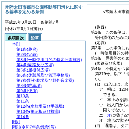
常陸太田市都市公園移動等円滑化に関す
る基準を定める条例
○常陸太田市
平成25年3月28日 条例第7号
(趣旨)
(令和7年6月1日施行)
第1条
この条例は
等円滑化のために
条項目次
沿革
(定義)
本則
第2条
この条例に
第1条
(趣旨)
(一時使用目的の特
第2条
(定義)
第3条
災害等のた
第3条
(一時使用目的の特定公園施設)
(園路及び広場)
第4条
(園路及び広場)
第4条
不特定かつ
第5条
(屋根付広場)
第379号。以下「
第6条
(休憩所及び管理事務所)
い。
第7条
(野外劇場及び野外音楽堂)
(1)
出入口は、次
第8条
(駐車場)
ア
幅は、12
第9条
(便所)
できる。
第10条
イ
車止めを設
第11条
ウ
出入口から
第12条
(水飲場及び手洗場)
限りでない。
第13条
(掲示板及び標識)
エ
オ
に掲げる
第14条
オ
地形の状況
附則
(2)
通路は、次に
附則
(令和7年条例第9号)