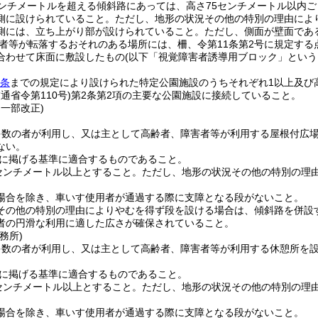
センチメートルを超える傾斜路にあっては、高さ75センチメートル以内ご
側に設けられていること。
ただし、地形の状況その他の特別の理由によ
側には、立ち上がり部が設けられていること。
ただし、側面が壁面であ
者等が転落するおそれのある場所には、柵、令第11条第2号に規定する
合わせて床面に敷設したもの
(以下「視覚障害者誘導用ブロック」という
。
2条
までの規定により設けられた特定公園施設のうちそれぞれ1以上及び
通省令第110号)
第2条第2項の主要な公園施設に接続していること。
・一部改正)
多数の者が利用し、又は主として高齢者、障害者等が利用する屋根付広場
ない。
に掲げる基準に適合するものであること。
0センチメートル以上とすること。
ただし、地形の状況その他の特別の理由
場合を除き、車いす使用者が通過する際に支障となる段がないこと。
その他の特別の理由によりやむを得ず段を設ける場合は、傾斜路を併設
者の円滑な利用に適した広さが確保されていること。
務所)
多数の者が利用し、又は主として高齢者、障害者等が利用する休憩所を設
。
に掲げる基準に適合するものであること。
0センチメートル以上とすること。
ただし、地形の状況その他の特別の理由
場合を除き、車いす使用者が通過する際に支障となる段がないこと。