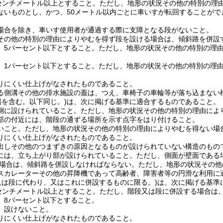
0センチメートル以上とすること。
ただし、地形の状況その他の特別の理
ないものとし、かつ、50メートル以内ごとに車いすが転回することがで
。
場合を除き、車いす使用者が通過する際に支障となる段がないこと。
その他の特別の理由によりやむを得ず段を設ける場合は、傾斜路を併設
、5パーセント以下とすること。
ただし、地形の状況その他の特別の理由
、1パーセント以下とすること。
ただし、地形の状況その他の特別の理由
りにくい仕上げがなされたものであること。
る側溝その他の排水施設の蓋は、つえ、車椅子の車輪等が落ち込まない
場を含む。以下同じ。)
は、次に掲げる基準に適合するものであること。
側に設けられていること。
ただし、地形の状況その他の特別の理由によ
部の付近には、階段の通ずる場所を示す点字をはり付けること。
いこと。
ただし、地形の状況その他の特別の理由によりやむを得ない場
りにくい仕上げがなされたものであること。
出しその他のつまずきの原因となるものが設けられていない構造のもの
には、立ち上がり部が設けられていること。
ただし、側面が壁面である
場合は、傾斜路を併設しなければならない。
ただし、地形の状況その他
スカレーターその他の昇降機であって高齢者、障害者等の円滑な利用に
又は段に代わり、又はこれに併設するものに限る。)
は、次に掲げる基準
0センチメートル以上とすること。
ただし、階段又は段に併設する場合は、
、8パーセント以下とすること。
、設けないこと。
りにくい仕上げがなされたものであること。