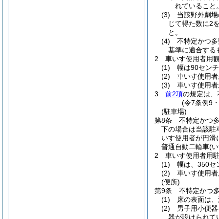
れていること
(3)
当該野外劇場
じて得た数に2
と。
(4)
不特定かつ多
基準に適合する
2
車いす使用者用
(1)
幅は90セン
(2)
車いす使用者
(3)
車いす使用者
3
前2項
の規定は、
(令7条例9
(駐車場)
第8条
不特定かつ多
下の場合は当該駐車
いす使用者が円滑
普通自動二輪車
(
2
車いす使用者用
(1)
幅は、350
(2)
車いす使用者
(便所)
第9条
不特定かつ
(1)
床の表面は、
(2)
男子用小便器
器が設けられて