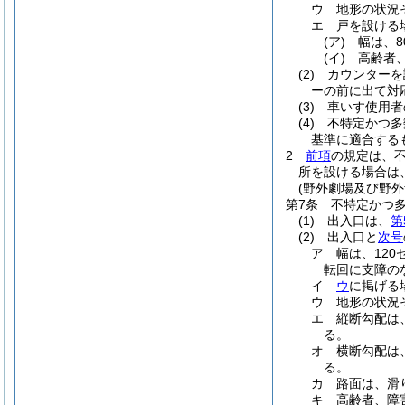
ウ
地形の状況
エ
戸を設ける
(ア)
幅は、
(イ)
高齢者
(2)
カウンターを
ーの前に出て対
(3)
車いす使用者
(4)
不特定かつ多
基準に適合する
2
前項
の規定は、
所を設ける場合は
(野外劇場及び野外
第7条
不特定かつ
(1)
出入口は、
第
(2)
出入口と
次号
ア
幅は、12
転回に支障の
イ
ウ
に掲げる
ウ
地形の状況
エ
縦断勾配は
る。
オ
横断勾配は
る。
カ
路面は、滑
キ
高齢者、障