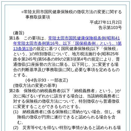
○常陸太田市国民健康保険税の徴収方法の変更に関する
事務取扱要項
平成27年11月2日
告示第103号
(趣旨)
第1条
この要項は、
常陸太田市国民健康保険税条例
(昭和41
年常陸太田市条例第16号。以下「国保税条例」という。)
第
13条第1項
の規定に基づく国民健康保険税
(以下「保険税」
という。)
の特別徴収について、地方税法施行令
(昭和25年
政令第245号)
第56条の89の2第3項第4号の規定により、普
通徴収
(口座振替の方法に限る。以下同じ。)
に変更する場
合の判断基準及び事務取扱に関し必要な事項を定めるもの
とする。
(令4告示93・一部改正)
(徴収方法の変更の基準)
第2条
保険税の納税義務者
(以下「納税義務者」という。)
が
次に掲げるいずれかに該当する場合は、当該納税義務者に
対する保険税の徴収方法について、特別徴収から普通徴収
に変更することができるものとする。
(1)
納税義務者に係る保険税に滞納がない場合。
但し、保
険税の徴収が円滑に遂行できると認められる場合を含
む。
(2)
災害等やむを得ない特別な事情があると認められる場