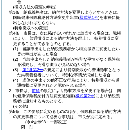
合
(徴収方法の変更の申出)
第3条
納税義務者は、納付方法を変更しようとするときは、
国民健康保険税納付方法変更申出書
(
様式第1号
)
を市長に提
出しなければならない。
(特別徴収への変更)
第4条
市長は、次に掲げるいずれかに該当する場合は、職権
により、普通徴収による納付方法を廃止し、特別徴収に変
更することができるものとする。
(1)
当該申出をした納税義務者から特別徴収に変更したい
旨の申出があった場合
(2)
当該申出をした納税義務者が特別な事情がなく保険税
を滞納し、円滑な徴収が見込めない場合
(3)
第2条第2号
の規定により特別徴収から普通徴収となっ
た納税義務者について、特別な事情が消滅した場合
(4)
虚偽の申出その他不正な行為により、特別徴収から普
通徴収に変更されたと認められる場合
2
市長は、
前項
の規定により徴収方法を変更する場合は、国
民健康保険税納付方法変更通知書
(
様式第2号
)
により納税義
務者に通知するものとする。
(その他)
第5条
この要項に定めるもののほか、保険税に係る納付方法
の変更事務について必要な事項は、市長が別に定める。
(令4告示93・一部改正)
附
則