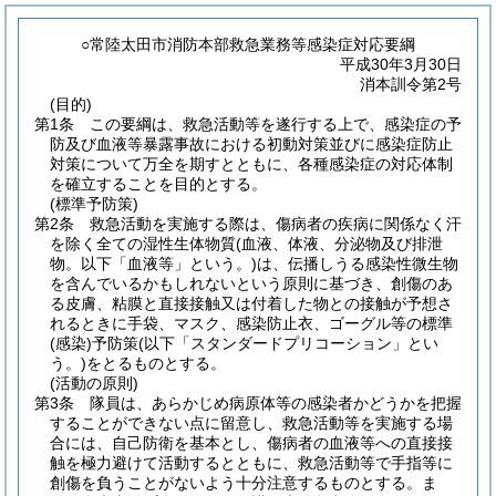
○常陸太田市消防本部救急業務等感染症対応要綱
平成30年3月30日
消本訓令第2号
(目的)
第1条
この要綱は、救急活動等を遂行する上で、感染症の予
防及び血液等暴露事故における初動対策並びに感染症防止
対策について万全を期すとともに、各種感染症の対応体制
を確立することを目的とする。
(標準予防策)
第2条
救急活動を実施する際は、傷病者の疾病に関係なく汗
を除く全ての湿性生体物質
(血液、体液、分泌物及び排泄
物。以下「血液等」という。)
は、伝播しうる感染性微生物
を含んでいるかもしれないという原則に基づき、創傷のあ
る皮膚、粘膜と直接接触又は付着した物との接触が予想さ
れるときに手袋、マスク、感染防止衣、ゴーグル等の標準
(感染)
予防策
(以下「スタンダードプリコーション」とい
う。)
をとるものとする。
(活動の原則)
第3条
隊員は、あらかじめ病原体等の感染者かどうかを把握
することができない点に留意し、救急活動等を実施する場
合には、自己防衛を基本とし、傷病者の血液等への直接接
触を極力避けて活動するとともに、救急活動等で手指等に
創傷を負うことがないよう十分注意するものとする。
ま