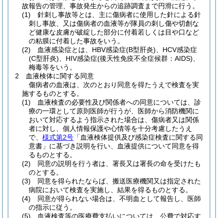
故報告の管理、事故発生からの追跡調査まで円滑に行う。
(1)
針刺し事故等とは、主に傷病者に使用した針による針
刺し事故、又は傷病者の血液等が隊員の刺し傷や切創な
ど健康な皮膚が破綻した部分に付着若しくは目や口など
の粘膜に付着した事故をいう。
(2)
血液感染症とは、HBV感染症
(B型肝炎)
、HCV感染症
(C型肝炎)
、HIV感染症
(後天性免疫不全症候群：AIDS)
、
梅毒等をいう。
2
血液検体に関する同意
傷病者の血液は、次のとおり同意を得たうえで検査を実
施するものとする。
(1)
血液検査の必要性及び関係者への同意については、診
療の一環として原則医師が行うが、医師から消防機関に
おいて対応するよう指示された場合は、傷病者又は関係
者に対し、個人情報保護や心情等を十分考慮したうえ
で、
様式第2号
「血液検体提供及び感染症検査に関する同
意書」に基づき説明を行い、血液提供について同意を得
るものとする。
(2)
同意の説明を行う者は、署長又は署長の命を受けたも
のとする。
(3)
同意を得られたならば、搬送医療機関又は指定された
病院において検査を実施し、結果を得るものとする。
(4)
同意が得られない場合は、不明血として報告し、医師
の指示に従う。
(5)
血液検査等の医療費支払いについては、公費で対応す