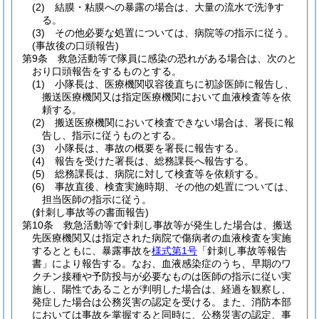
(2)
結膜・粘膜への暴露の場合は、大量の流水で洗浄す
る。
(3)
その他必要な処置については、病院等の指示に従う。
(事故後の口頭報告)
第9条
救急活動等で隊員に感染の恐れがある場合は、次のと
おり口頭報告をするものとする。
(1)
小隊長は、医療機関収容後直ちに初診医師に報告し、
搬送医療機関又は指定医療機関において血液検査等を依
頼する。
(2)
搬送医療機関において検査できない場合は、署長に報
告し、指示に従うものとする。
(3)
小隊長は、事故の概要を署長に報告する。
(4)
報告を受けた署長は、総務課長へ報告する。
(5)
総務課長は、病院に対して検査等を依頼する。
(6)
事故直後、検査実施時期、その他の処置については、
担当医師の指示に従う。
(針刺し事故等の書面報告)
第10条
救急活動等で針刺し事故等が発生した場合は、搬送
先医療機関又は指定された病院で傷病者の血液検査を実施
するとともに、暴露事故を
様式第1号
「針刺し事故等報告
書」により報告する。
なお、血液感染症のうち、早期のワ
クチン接種や予防投与が必要なものは医師の指示に従い実
施し、陽性であることが判明した場合は、経過を観察し、
発症した場合は公務災害の認定を受ける。
また、消防本部
においては事故を掌握すると同時に、公務災害の認定、事