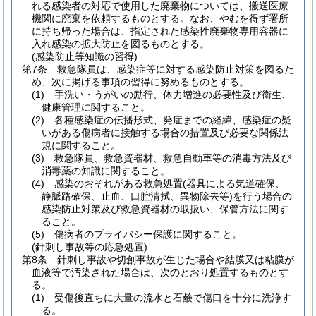
れる感染者の対応で使用した廃棄物については、搬送医療
機関に廃棄を依頼するものとする。
なお、やむを得ず署所
に持ち帰った場合は、指定された感染性廃棄物専用容器に
入れ感染の拡大防止を図るものとする。
(感染防止等知識の習得)
第7条
救急隊員は、感染症等に対する感染防止対策を図るた
め、次に掲げる事項の習得に努めるものとする。
(1)
手洗い・うがいの励行、体力増進の必要性及び衛生、
健康管理に関すること。
(2)
各種感染症の伝播形式、発症までの経緯、感染症の疑
いがある傷病者に接触する場合の措置及び必要な関係法
規に関すること。
(3)
救急隊員、救急資器材、救急自動車等の消毒方法及び
消毒薬の知識に関すること。
(4)
感染のおそれがある救急処置
(器具による気道確保、
静脈路確保、止血、口腔清拭、異物除去等)
を行う場合の
感染防止対策及び救急資器材の取扱い、保管方法に関す
ること。
(5)
傷病者のプライバシー保護に関すること。
(針刺し事故等の応急処置)
第8条
針刺し事故や切創事故が生じた場合や結膜又は粘膜が
血液等で汚染された場合は、次のとおり処置するものとす
る。
(1)
受傷後直ちに大量の流水と石鹸で傷口を十分に洗浄す
る。