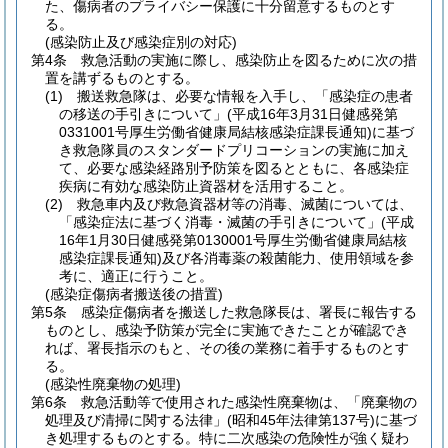
た、傷病者のプライバシー保護に十分留意するものとす
る。
(感染防止及び感染症別の対応)
第4条
救急活動の実施に際し、感染防止を図るために次の措
置を講ずるものとする。
(1)
搬送救急隊は、必要な情報を入手し、「感染症の患者
の移送の手引きについて」
(平成16年3月31日健感発第
0331001号厚生労働省健康局結核感染症課長通知)
に基づ
き救急隊員のスタンダードプリコーションの実施に加え
て、必要な感染経路別予防策を図るとともに、各感染症
疾病に有効な感染防止資器材を活用すること。
(2)
救急車内及び救急資器材等の消毒、滅菌については、
「感染症法に基づく消毒・滅菌の手引きについて」
(平成
16年1月30日健感発第0130001号厚生労働省健康局結核
感染症課長通知)
及び各消毒薬の殺菌能力、使用領域を参
考に、適正に行うこと。
(感染症傷病者搬送後の措置)
第5条
感染症傷病者を搬送した救急隊長は、署長に報告する
ものとし、感染予防策が完全に実施できたことが確認でき
れば、署長指示のもと、その後の業務に着手するものとす
る。
(感染性廃棄物の処理)
第6条
救急活動等で使用された感染性廃棄物は、「廃棄物の
処理及び清掃に関する法律」
(昭和45年法律第137号)
に基づ
き処理するものとする。
特に二次感染の危険性が強く疑わ