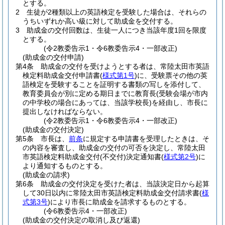
とする。
2
生徒が2種類以上の英語検定を受験した場合は、それらの
うちいずれか高い級に対して助成金を交付する。
3
助成金の交付回数は、生徒一人につき当該年度1回を限度
とする。
(令2教委告示1・令6教委告示4・一部改正)
(助成金の交付申請)
第4条
助成金の交付を受けようとする者は、常陸太田市英語
検定料助成金交付申請書
(
様式第1号
)
に、受験票その他の英
語検定を受験することを証明する書類の写しを添付して、
教育委員会が別に定める期日までに教育長
(受験会場が市内
の中学校の場合にあっては、当該学校長)
を経由し、市長に
提出しなければならない。
(令2教委告示1・令6教委告示4・一部改正)
(助成金の交付決定)
第5条
市長は、
前条
に規定する申請書を受理したときは、そ
の内容を審査し、助成金の交付の可否を決定し、常陸太田
市英語検定料助成金交付
(不交付)
決定通知書
(
様式第2号
)
に
より通知するものとする。
(助成金の請求)
第6条
助成金の交付決定を受けた者は、当該決定日から起算
して30日以内に常陸太田市英語検定料助成金交付請求書
(
様
式第3号
)
により市長に助成金を請求するものとする。
(令6教委告示4・一部改正)
(助成金の交付決定の取消し及び返還)