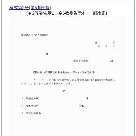
様式第2号
(第5条関係)
(令2教委告示1・令6教委告示4・一部改正)