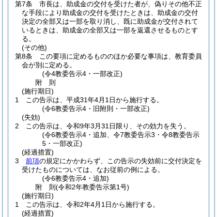
第7条
市長は、助成金の交付を受けた者が、偽りその他不正
な手段により助成金の交付を受けたときは、助成金の交付
決定の全部又は一部を取り消し、既に助成金が交付されて
いるときは、助成金の全部又は一部を返還させるものとす
る。
(その他)
第8条
この要項に定めるもののほか必要な事項は、教育委員
会が別に定める。
(令4教委告示4・一部改正)
附
則
(施行期日)
1
この告示は、平成31年4月1日から施行する。
(令6教委告示4・旧附則・一部改正)
(失効)
2
この告示は、令和9年3月31日限り、その効力を失う。
(令6教委告示4・追加、令7教委告示3・令8教委告示
5・一部改正)
(経過措置)
3
前項
の規定にかかわらず、この告示の失効前に交付決定を
受けたものについては、なお従前の例による。
(令6教委告示4・追加)
附
則
(令和2年
教委告示第1号)
(施行期日)
1
この告示は、令和2年4月1日から施行する。
(経過措置)