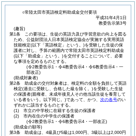
○常陸太田市英語検定料助成金交付要項
平成31年4月1日
教委告示第3号
(趣旨)
第1条
この要項は、生徒の英語力及び学習意欲の向上を図る
ため、公益財団法人日本英語検定協会が実施する実用英語
技能検定
(以下「英語検定」という。)
を受験した生徒の保
護者に対し、予算の範囲内で常陸太田市英語検定料助成金
(以下「助成金」という。)
を交付することについて、必要
な事項を定めるものとする。
(令2教委告示1・令4教委告示4・令6教委告示4・一
部改正)
(助成対象者)
第2条
助成金の交付対象者は、検定料の全額を負担して英語
検定
(過去に受験し、合格した級を除く。)
を受験した生徒
の保護者
(親権者、未成年後見人その他当該生徒を養育して
いる者をいう。以下同じ。)
であって、かつ、
次の各号
のい
ずれかに該当するものとする。
(1)
市立の中学校に在籍する生徒の保護者
(2)
市内在住の中学生の保護者
(令2教委告示1・令6教委告示4・一部改正)
(助成金の額等)
第3条
助成金は、4級及び5級は1,000円、3級以上は2,000円