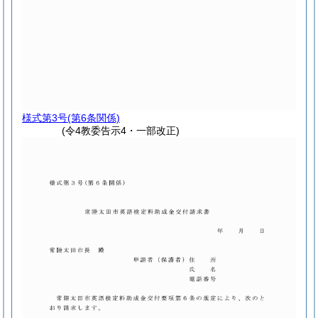
様式第3号
(第6条関係)
(令4教委告示4・一部改正)