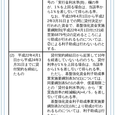
号の「実行金利水準
(B)
」欄の率
が、1％を上回る場合は、当該率か
ら1％を差し引いて得られる率。
なお、平成19年4月1日から平成2
2年3月31日までの間に貸付決定が
行われた資金で、基盤強化資金実施
要綱附則
(平成22年4月1日付け21経
営第6879号)
2の定めるところによ
り助成が行われるものについては、
②による利子助成は行わないものと
する。
(2)
平成22年4月1
貸付契約締結日から起算して10年
日から平成24年3
を経過していないもののうち、貸付
月31日までに貸
利率が1％を上回る場合は、当該率
付契約を締結し
から1％を差し引いて得られる率。
たもの
ただし、基盤強化資金利子助成事
業実施要綱別表3の
(1)
については、
同要綱別表5の1の表中、償還期限ご
との「貸付金利水準
(A)
」から「実
質負担率の軽減幅
(A)
×4／5」を差し
引いて得られる率。
基盤強化資金利子助成事業実施要
綱別表2の
(注)
18により助成が行わ
れるものについては、利子助成は行