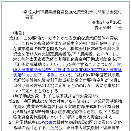
○常陸太田市農業経営基盤強化資金利子助成補助金交付
要項
令和2年6月16日
告示第94―4号
(趣旨)
第1条
この要項は、効率的かつ安定的な農業経営体を育成
し、これらの農業経営体が農業生産の相当部分を担うよう
な農業構造の確立を図るため、株式会社日本政策金融公庫
資金を借り入れた認定農業者
(以下「農業者」という。)
に
対し常陸太田市農業経営基盤強化資金利子助成補助金
(以下
「利子助成補助金」という。)
を交付することについて、
常
陸太田市補助金等交付に関する条例
(昭和30年常陸太田市条
例第61号。以下「条例」という。)
及び令和2年度茨城県農
業経営基盤強化資金利子助成補助金交付要項
(令和2年4月1
日付け農経営第113号)
に定めるもののほか、必要な事項に
ついて定めるものとする。
(利子助成対象、利子助成率及び交付対象期間)
第2条
利子助成の交付の対象となる資金は、農業経営基盤強
化資金
(農業経営基盤強化資金実施要綱
(平成6年6月29日付
け6農経A第665号農林水産事務次官依命通知。以下「基盤
強化資金実施要綱」という。)
第3に定める資金)
とする。
2
利子助成率は
次の表
の貸付契約締結日の区分に応じて定め
る率の合計とする。
ただし、東日本大震災復旧・復興農業