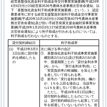
経営基盤強化資金利子助成金等交付事業実施要綱
(平成24年
4月6日付け23経営第3536号農林水産事務次官依命通知。以
下「基盤強化資金利子助成事業実施要綱」という。)
、認定
農業者等に対する経営支援緊急対策利子助成金交付事業実
施要綱
(平成20年10月16日付け20経営第4079号農林水産事
務次官依命通知)
及び担い手経営発展支援金融対策事業実施
要綱
(平成28年1月20日付け27経営第2598号農林水産事務
次官依命通知)
により利子助成が行われるものについては、
利子助成を行わないものとする。
貸付契約締結日
利子助成率
(1)
平成22年3月3
次に掲げる率の合計
1日以前に貸付契
① 基盤強化資金利子助成事業実施要
約を締結したも
綱別表2の1の
(1)
及び別表2の3の表
の
中、償還期限ごとの「貸付金利水準
(A)
」から、「実行金利水準
(B)
」に
「実質負担率の軽減幅」を加えた率
を差し引いて得られる率。
② 前号の「実行金利水準
(B)
」欄の
が、1％を上回る場合は、当該率か
ら1％を差し引いて得られる率。
ただし、平成16年4月1日以降に
貸付契約を締結したものについて
は、貸付契約締結日から起算して10
年を経過していないもののうち、前