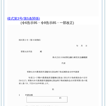
様式第3号
(第5条関係)
(令6告示95・令8告示85・一部改正)