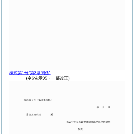
様式第1号
(第3条関係)
(令6告示95・一部改正)