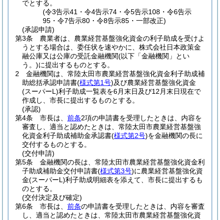
でとする。
(令3告示41・令4告示74・令5告示108・令6告示
95・令7告示80・令8告示85・一部改正)
(承認申請)
第3条
農業者は、農業経営基盤強化資金の利子助成を受けよ
うとする場合は、委任状を速やかに、株式会社日本政策金
融公庫又は公庫の受託金融機関
(以下「金融機関」とい
う。)
に提出するものとする。
2
金融機関は、常陸太田市農業経営基盤強化資金利子助成補
助総括承認申請書
(
様式第1号
)
及び農業経営基盤強化資金
(スーパーL)
利子助成一覧表を6月末日及び12月末日現在で
作成し、市長に提出するものとする。
(承認)
第4条
市長は、
前条
2項の申請書を受理したときは、内容を
審査し、適当と認めたときは、常陸太田市農業経営基盤強
化資金利子助成補助金承認書
(
様式第2号
)
を金融機関の長に
交付するものとする。
(交付申請)
第5条
金融機関の長は、常陸太田市農業経営基盤強化資金利
子助成補助金交付申請書
(
様式第3号
)
に農業経営基盤強化資
金
(スーパーL)
利子助成明細表を添えて、市長に提出するも
のとする。
(交付決定及び確定)
第6条
市長は、
前条
の申請書を受理したときは、内容を審査
し、適当と認めたときは、常陸太田市農業経営基盤強化資