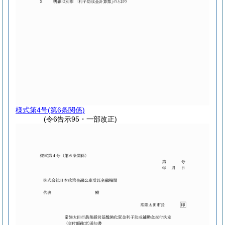
様式第4号
(第6条関係)
(令6告示95・一部改正)