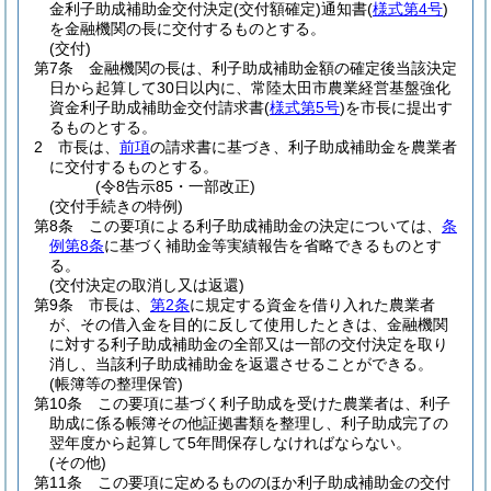
金利子助成補助金交付決定
(交付額確定)
通知書
(
様式第4号
)
を金融機関の長に交付するものとする。
(交付)
第7条
金融機関の長は、利子助成補助金額の確定後当該決定
日から起算して30日以内に、常陸太田市農業経営基盤強化
資金利子助成補助金交付請求書
(
様式第5号
)
を市長に提出す
るものとする。
2
市長は、
前項
の請求書に基づき、利子助成補助金を農業者
に交付するものとする。
(令8告示85・一部改正)
(交付手続きの特例)
第8条
この要項による利子助成補助金の決定については、
条
例第8条
に基づく補助金等実績報告を省略できるものとす
る。
(交付決定の取消し又は返還)
第9条
市長は、
第2条
に規定する資金を借り入れた農業者
が、その借入金を目的に反して使用したときは、金融機関
に対する利子助成補助金の全部又は一部の交付決定を取り
消し、当該利子助成補助金を返還させることができる。
(帳簿等の整理保管)
第10条
この要項に基づく利子助成を受けた農業者は、利子
助成に係る帳簿その他証拠書類を整理し、利子助成完了の
翌年度から起算して5年間保存しなければならない。
(その他)
第11条
この要項に定めるもののほか利子助成補助金の交付