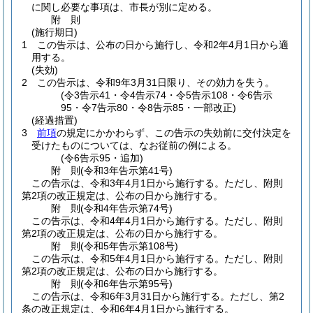
に関し必要な事項は、市長が別に定める。
附
則
(施行期日)
1
この告示は、公布の日から施行し、令和2年4月1日から適
用する。
(失効)
2
この告示は、令和9年3月31日限り、その効力を失う。
(令3告示41・令4告示74・令5告示108・令6告示
95・令7告示80・令8告示85・一部改正)
(経過措置)
3
前項
の規定にかかわらず、この告示の失効前に交付決定を
受けたものについては、なお従前の例による。
(令6告示95・追加)
附
則
(令和3年
告示第41号)
この告示は、令和3年4月1日から施行する。
ただし、附則
第2項の改正規定は、公布の日から施行する。
附
則
(令和4年
告示第74号)
この告示は、令和4年4月1日から施行する。
ただし、附則
第2項の改正規定は、公布の日から施行する。
附
則
(令和5年
告示第108号)
この告示は、令和5年4月1日から施行する。
ただし、附則
第2項の改正規定は、公布の日から施行する。
附
則
(令和6年
告示第95号)
この告示は、令和6年3月31日から施行する。
ただし、第2
条の改正規定は、令和6年4月1日から施行する。