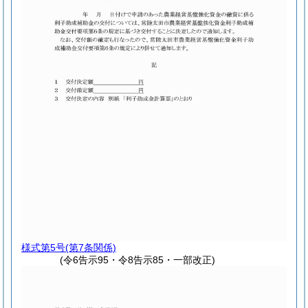
様式第5号
(第7条関係)
(令6告示95・令8告示85・一部改正)