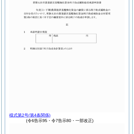
様式第2号
(第4条関係)
(令6告示95・令7告示80・一部改正)