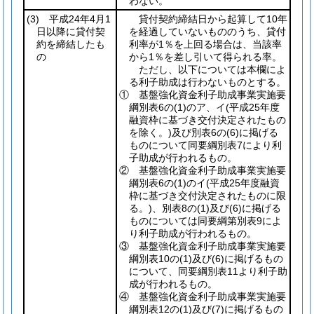
わない。
(3)
平成24年4月1
貸付契約締結日から起算して10年
日以降に貸付契
を経過していないもののうち、貸付
約を締結したも
利率が1％を上回る場合は、当該率
の
から1％を差し引いて得られる率。
ただし、以下については本欄によ
る利子助成は行わないものとする。
① 基盤強化資金利子助成事業実施要
綱別表6の
(1)
のア、イ
(平成25年度
融資枠に基づき交付決定されたもの
を除く。)
及び別表6の
(6)
に掲げる
ものについて同要綱別表7により利
子助成が行われるもの。
② 基盤強化資金利子助成事業実施要
綱別表6の
(1)
のイ
(平成25年度融資
枠に基づき交付決定されたものに限
る。)
、別表8の
(1)
及び
(6)
に掲げる
ものについては同要綱第別表9によ
り利子助成が行われるもの。
③ 基盤強化資金利子助成事業実施要
綱別表10の
(1)
及び
(6)
に掲げるもの
について、同要綱別表11より利子助
成が行われるもの。
④ 基盤強化資金利子助成事業実施要
綱別表12の
(1)
及び
(7)
に掲げるもの