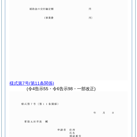
様式第7号
(第11条関係)
(令4告示55・令6告示98・一部改正)