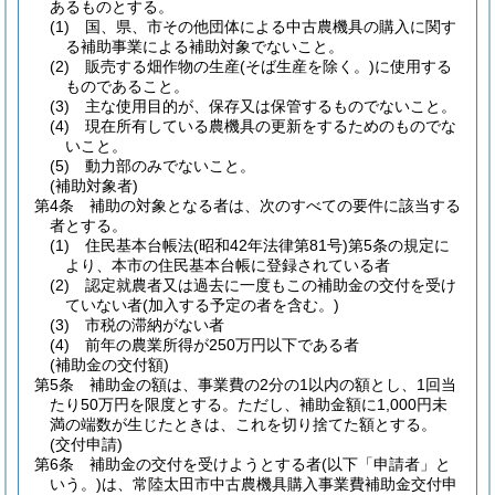
あるものとする。
(1)
国、県、市その他団体による中古農機具の購入に関す
る補助事業による補助対象でないこと。
(2)
販売する畑作物の生産
(そば生産を除く。)
に使用する
ものであること。
(3)
主な使用目的が、保存又は保管するものでないこと。
(4)
現在所有している農機具の更新をするためのものでな
いこと。
(5)
動力部のみでないこと。
(補助対象者)
第4条
補助の対象となる者は、次のすべての要件に該当する
者とする。
(1)
住民基本台帳法
(昭和42年法律第81号)
第5条の規定に
より、本市の住民基本台帳に登録されている者
(2)
認定就農者又は過去に一度もこの補助金の交付を受け
ていない者
(加入する予定の者を含む。)
(3)
市税の滞納がない者
(4)
前年の農業所得が250万円以下である者
(補助金の交付額)
第5条
補助金の額は、事業費の2分の1以内の額とし、1回当
たり50万円を限度とする。
ただし、補助金額に1,000円未
満の端数が生じたときは、これを切り捨てた額とする。
(交付申請)
第6条
補助金の交付を受けようとする者
(以下「申請者」と
いう。)
は、常陸太田市中古農機具購入事業費補助金交付申