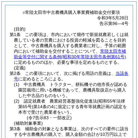
○常陸太田市中古農機具購入事業費補助金交付要項
令和3年5月28日
告示第96―4号
(目的)
第1条
この要項は、市内において畑作で新規就農若しくは就
農している者の営農における投資の軽減を図ることを目的
として、中古農機具を購入する農業者に対し、予算の範囲
内において補助金を交付することについて、
常陸太田市補
助金等交付に関する条例
(昭和30年常陸太田市条例第61号)
に定めるもののほか、必要な事項を定めるものとする。
(定義)
第2条
この要項において、次に掲げる用語の意義は、
当該各
号
に定めるところによる。
(1)
中古農機具 トラクター、耕耘機その他市長が認める
園芸栽培に用いる機械であって、農機具取扱店から購入
した中古品のものをいう。
(2)
認定就農者 農業経営基盤強化促進法
(昭和55年法律
第65号)
第14条の4に規定にする青年等就農計画の認定を
本市で受けた農業者をいう。
(令7告示83・一部改正)
(補助対象事業)
第3条
補助金の対象となる事業は、次のすべての要件に該当
する中古農機具の購入で、購入金額の合計が10万円以上で