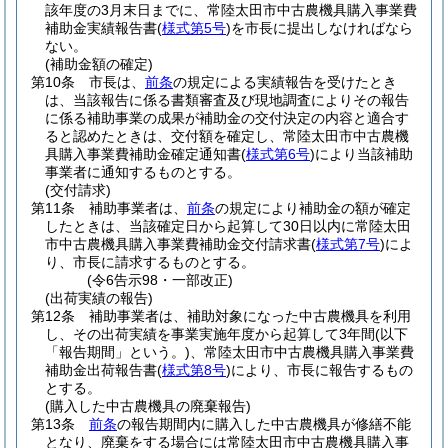
該年度の3月末日までに、常陸太田市中古農機具購入事業費
補助金実績報告書
(
様式第5号
)
を市長に提出しなければなら
ない。
(補助金額の確定)
第10条
市長は、
前条
の規定による実績報告を受けたとき
は、当該報告に係る書類審査及び現地調査によりその報告
に係る補助事業の成果が補助金の交付決定の内容と適合す
ると認めたときは、交付額を確定し、常陸太田市中古農機
具購入事業費補助金確定通知書
(
様式第6号
)
により当該補助
事業者に通知するものとする。
(交付請求)
第11条
補助事業者は、
前条
の規定により補助金の額が確定
したときは、当該確定日から起算して30日以内に常陸太田
市中古農機具購入事業費補助金交付請求書
(
様式第7号
)
によ
り、市長に請求するものとする。
(令6告示98・一部改正)
(出荷実績の報告)
第12条
補助事業者は、補助対象になった中古農機具を利用
し、その出荷実績を事業実施年度から起算して3年間
(以下
「報告期間」という。)
、常陸太田市中古農機具購入事業費
補助金出荷報告書
(
様式第8号
)
により、市長に報告するもの
とする。
(購入した中古農機具の廃棄報告)
第13条
前条
の報告期間内に購入した中古農機具が修繕不能
となり、廃棄をする場合には常陸太田市中古農機具購入事