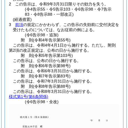
2
この告示は、令和9年3月31日限りその効力を失う。
(令4告示55・令5告示103・令6告示98・令7告示
83・令8告示88・一部改正)
(経過措置)
3
前項
の規定にかかわらず、この告示の失効前に交付決定を
受けたものについては、なお従前の例による。
(令6告示98・追加)
附
則
(令和4年
告示第55号)
この告示は、令和4年4月1日から施行する。
ただし、附則
第2項の改正規定は、公布の日から施行する。
附
則
(令和5年
告示第103号)
この告示は、公布の日から施行する。
附
則
(令和6年
告示第98号)
この告示は、令和6年3月31日から施行する。
附
則
(令和7年
告示第83号)
この告示は、令和7年3月31日から施行する。
附
則
(令和8年
告示第88号)
この告示は、令和8年3月31日から施行する。
様式第1号
(第6条関係)
(令6告示98・全改)