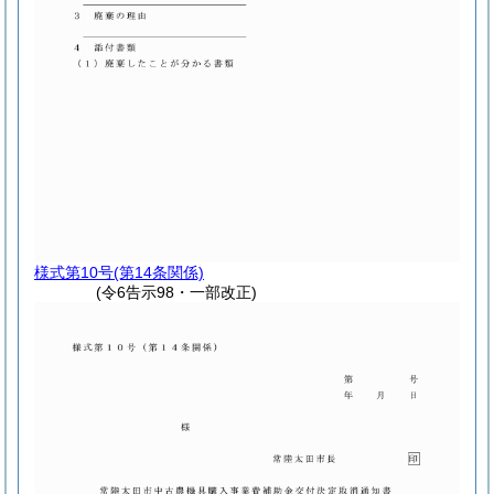
様式第10号
(第14条関係)
(令6告示98・一部改正)