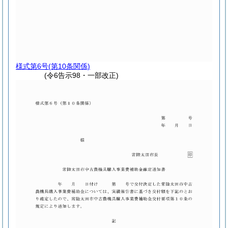
様式第6号
(第10条関係)
(令6告示98・一部改正)