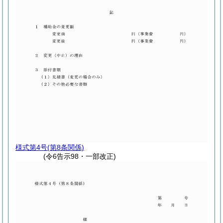
様式第4号
(第8条関係)
(令6告示98・一部改正)