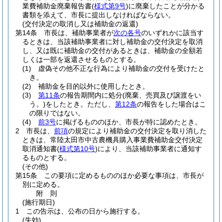
業費補助金廃棄報告書
(
様式第9号
)
に廃棄したことが分かる
書類を添えて、市長に提出しなければならない。
(交付決定の取消し又は補助金の返還)
第14条
市長は、補助事業者が
次の各号
のいずれかに該当す
るときは、当該補助事業者に対し補助金の交付決定を取消
し、又は既に補助金の交付があるときは、補助金の全額若
しくは一部を返還させるものとする。
(1)
虚偽その他不正な行為により補助金の交付を受けたと
き。
(2)
補助金を目的以外に使用したとき。
(3)
第11条
の報告期間内に処分
(廃棄、売買及び譲渡をい
う。)
をしたとき。
ただし、
第12条
の報告をした場合はこ
の限りではない。
(4)
前3号
に掲げるもののほか、市長が特に認めたとき。
2
市長は、
前項
の規定により補助金の交付決定を取り消した
ときは、常陸太田市中古農機具購入事業費補助金交付決定
取消通知書
(
様式第10号
)
により、当該補助事業者に通知す
るものとする。
(その他)
第15条
この要項に定めるもののほか必要な事項は、市長が
別に定める。
附
則
(施行期日)
1
この告示は、公布の日から施行する。
(失効)