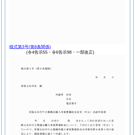
様式第3号
(第8条関係)
(令4告示55・令6告示98・一部改正)