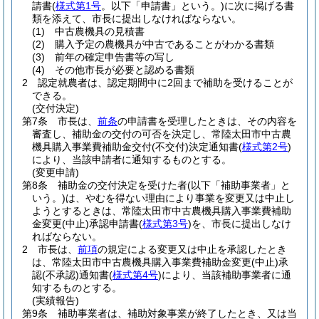
請書
(
様式第1号
。以下「申請書」という。)
に次に掲げる書
類を添えて、市長に提出しなければならない。
(1)
中古農機具の見積書
(2)
購入予定の農機具が中古であることがわかる書類
(3)
前年の確定申告書等の写し
(4)
その他市長が必要と認める書類
2
認定就農者は、認定期間中に2回まで補助を受けることが
できる。
(交付決定)
第7条
市長は、
前条
の申請書を受理したときは、その内容を
審査し、補助金の交付の可否を決定し、常陸太田市中古農
機具購入事業費補助金交付
(不交付)
決定通知書
(
様式第2号
)
により、当該申請者に通知するものとする。
(変更申請)
第8条
補助金の交付決定を受けた者
(以下「補助事業者」と
いう。)
は、やむを得ない理由により事業を変更又は中止し
ようとするときは、常陸太田市中古農機具購入事業費補助
金変更
(中止)
承認申請書
(
様式第3号
)
を、市長に提出しなけ
ればならない。
2
市長は、
前項
の規定による変更又は中止を承認したとき
は、常陸太田市中古農機具購入事業費補助金変更
(中止)
承
認
(不承認)
通知書
(
様式第4号
)
により、当該補助事業者に通
知するものとする。
(実績報告)
第9条
補助事業者は、補助対象事業が終了したとき、又は当