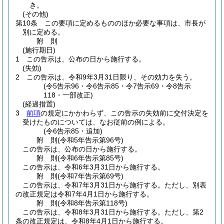
き。
(その他)
第10条
この要項に定めるもののほか必要な事項は、市長が
別に定める。
附
則
(施行期日)
1
この告示は、公布の日から施行する。
(失効)
2
この告示は、令和9年3月31日限り、その効力を失う。
(令5告示96・令6告示85・令7告示69・令8告示
118・一部改正)
(経過措置)
3
前項
の規定にかかわらず、この告示の失効前に交付決定を
受けたものについては、なお従前の例による。
(令6告示85・追加)
附
則
(令和5年
告示第96号)
この告示は、公布の日から施行する。
附
則
(令和6年
告示第85号)
この告示は、令和6年3月31日から施行する。
附
則
(令和7年
告示第69号)
この告示は、令和7年3月31日から施行する。
ただし、別表
の改正規定は令和7年4月1日から施行する。
附
則
(令和8年
告示第118号)
この告示は、令和8年3月31日から施行する。
ただし、第2
条の改正規定は、令和8年4月1日から施行する。