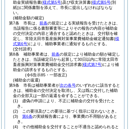
助金実績報告書
(
様式第5号
)
及び収支決算書
(
様式第5号
(別
紙)
)
に関係書類を添えて、市長に提出しなければならな
い。
(補助金額の確定)
第7条
市長は、
前条
の規定による実績報告を受けたときは、
当該報告に係る書類審査等によりその報告の内容が補助金
の交付決定の内容と適合すると認めたときは、交付額を確
定し、常陸太田市畜産振興対策事業費補助金確定通知書
(
様
式第6号
)
により、補助事業者に通知するものとする。
(交付請求)
第8条
補助事業者は、
前条
の規定により補助金の額が確定し
たときは、当該確定日から起算して30日以内に常陸太田市
畜産振興対策事業費補助金交付請求書
(
様式第7号
)
により補
助金の請求をするものとする。
(令6告示85・一部改正)
(補助金の返還)
第9条
市長は補助事業者が
次の各号
のいずれかに該当すると
きは、補助金の交付決定を取消し、又は既に交付した補助
金の全部又は一部の返還を命ずることができる。
(1)
虚偽の申請により、不正に補助金の交付を受けたと
き。
(2)
この要項及びこの要項に基づく指示に従わないとき。
(3)
第6条
の実績報告書により、事業費の不用額があると
き。
(4)
その他補助金を交付することが不適当と認められると