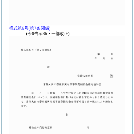
様式第6号
(第7条関係)
(令6告示85・一部改正)