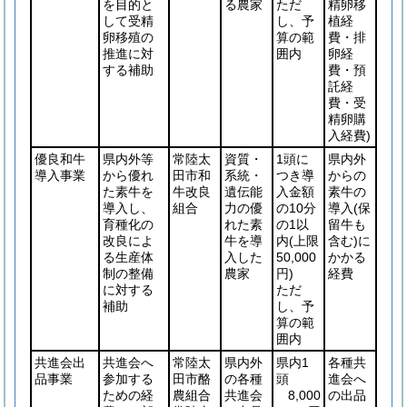
を目的と
る農家
ただ
精卵移
して受精
し、予
植経
卵移殖の
算の範
費・排
推進に対
囲内
卵経
する補助
費・預
託経
費・受
精卵購
入経費)
優良和牛
県内外等
常陸太
資質・
1頭に
県内外
導入事業
から優れ
田市和
系統・
つき導
からの
た素牛を
牛改良
遺伝能
入金額
素牛の
導入し、
組合
力の優
の10分
導入
(保
育種化の
れた素
の1以
留牛も
改良によ
牛を導
内
(上限
含む)
に
る生産体
入した
50,000
かかる
制の整備
農家
円)
経費
に対する
ただ
補助
し、予
算の範
囲内
共進会出
共進会へ
常陸太
県内外
県内1
各種共
品事業
参加する
田市酪
の各種
頭
進会へ
ための経
農組合
共進会
8,000
の出品