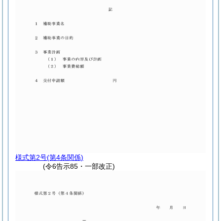
様式第2号
(第4条関係)
(令6告示85・一部改正)