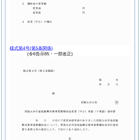
様式第4号
(第5条関係)
(令6告示85・一部改正)