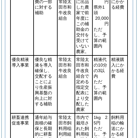
費の一部
常陸太
に出品
円
にかか
に対する
田市和
した農
県外1
る経費
補助
牛改良
家で前
頭
組合
年度に
20,000
この補
円
助金の
ただ
交付を
し、予
受けて
算の範
いない
囲内
農家。
優良精液
優良な精
常陸太
常陸太
精液代
精液購
導入事業
液を導入
田市和
田市和
の10分
入にか
確保し、
牛改良
牛改良
の3以
かる経
交配する
組合
組合で
内
費
ことによ
定める
ただ
り生産振
指定交
し、予
興基盤の
配表に
算の範
向上に対
より交
囲内
する補助
配した
農家
耕畜連携
通年給与
常陸太
市内で
1kg 2.
飼料用
促進事業
面積の確
田市飼
栽培さ
5円
稲の輸
保と長期
料用稲
れた飼
ただ
送にか
的に耕畜
利用組
料用稲
し、予
かる経