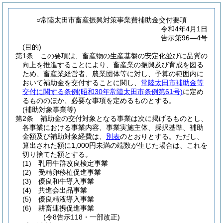
○常陸太田市畜産振興対策事業費補助金交付要項
令和4年4月1日
告示第96―4号
(目的)
第1条
この要項は、畜産物の生産基盤の安定化並びに品質の
向上を推進することにより、畜産業の振興及び育成を図る
ため、畜産業経営者、農業団体等に対し、予算の範囲内に
おいて補助金を交付することに関し、
常陸太田市補助金等
交付に関する条例
(昭和30年常陸太田市条例第61号)
に定め
るもののほか、必要な事項を定めるものとする。
(補助対象事業等)
第2条
補助金の交付対象となる事業は次に掲げるものとし、
各事業における事業内容、事業実施主体、採択基準、補助
金額及び補助対象経費は、
別表
のとおりとする。
ただし、
算出された額に1,000円未満の端数が生じた場合は、これを
切り捨てた額とする。
(1)
乳用牛群改良検定事業
(2)
受精卵移植促進事業
(3)
優良和牛導入事業
(4)
共進会出品事業
(5)
優良精液導入事業
(6)
耕畜連携促進事業
(令8告示118・一部改正)