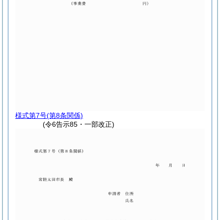
様式第7号
(第8条関係)
(令6告示85・一部改正)