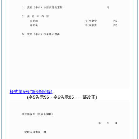
様式第5号
(第6条関係)
(令5告示96・令6告示85・一部改正)