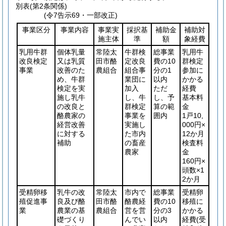
別表
(第2条関係)
(令7告示69・一部改正)
事業区分
事業内容
事業実
採択基
補助金
補助対
施主体
準
額
象経費
乳用牛群
個体乳量
常陸太
牛群検
総事業
乳用牛
改良検定
又は乳質
田市酪
定改良
費の10
群検定
事業
改善のた
農組合
組合事
分の1
参加に
め、牛群
業団に
以内
かかる
検定を実
加入
ただ
経費
施し乳牛
し、牛
し、予
基本料
の改良と
群検定
算の範
金
酪農家の
事業を
囲内
1戸10,
経営改善
実施し
000円×
に対する
た市内
12か月
補助
の畜産
検査料
農家
金
160円×
頭数×1
2か月
受精卵移
乳牛の改
常陸太
市内で
総事業
受精卵
殖促進事
良及び酪
田市酪
酪農経
費の10
移殖に
業
農業の基
農組合
営を営
分の3
かかる
礎づくり
んでい
以内
経費
(受