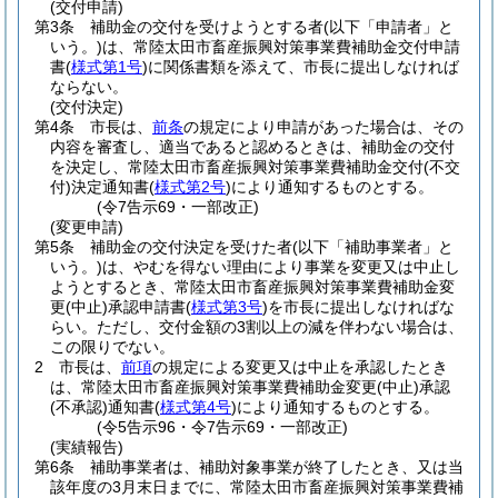
(交付申請)
第3条
補助金の交付を受けようとする者
(以下「申請者」と
いう。)
は、常陸太田市畜産振興対策事業費補助金交付申請
書
(
様式第1号
)
に関係書類を添えて、市長に提出しなければ
ならない。
(交付決定)
第4条
市長は、
前条
の規定により申請があった場合は、その
内容を審査し、適当であると認めるときは、補助金の交付
を決定し、常陸太田市畜産振興対策事業費補助金交付
(不交
付)
決定通知書
(
様式第2号
)
により通知するものとする。
(令7告示69・一部改正)
(変更申請)
第5条
補助金の交付決定を受けた者
(以下「補助事業者」と
いう。)
は、やむを得ない理由により事業を変更又は中止し
ようとするとき、常陸太田市畜産振興対策事業費補助金変
更
(中止)
承認申請書
(
様式第3号
)
を市長に提出しなければな
らい。
ただし、交付金額の3割以上の減を伴わない場合は、
この限りでない。
2
市長は、
前項
の規定による変更又は中止を承認したとき
は、常陸太田市畜産振興対策事業費補助金変更
(中止)
承認
(不承認)
通知書
(
様式第4号
)
により通知するものとする。
(令5告示96・令7告示69・一部改正)
(実績報告)
第6条
補助事業者は、補助対象事業が終了したとき、又は当
該年度の3月末日までに、常陸太田市畜産振興対策事業費補