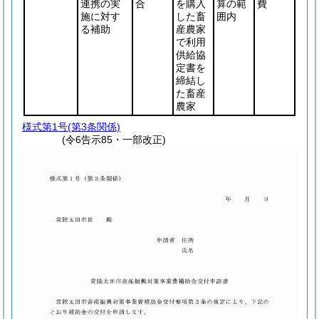
連携の実
合
を購入
算の範
費
施に対す
した畜
囲内
る補助
産農家
で利用
供給協
定書を
締結し
た畜産
農家
様式第1号
(第3条関係)
(令6告示85・一部改正)