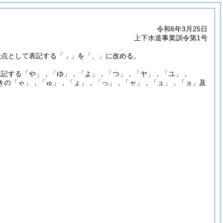
令和6年3月25日
上下水道事業訓令第1号
読点として表記する「，」を「、」に改める。
表記する「や」，「ゆ」，「よ」，「つ」，「ヤ」，「ユ」，
きの「ゃ」，「ゅ」，「ょ」，「っ」，「ャ」，「ュ」，「ョ」及