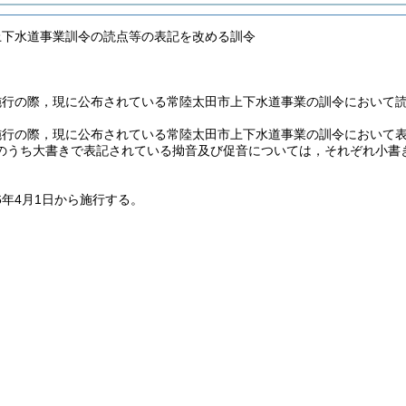
上下水道事業訓令の読点等の表記を改める訓令
施行の際，現に公布されている常陸太田市上下水道事業の訓令において
施行の際，現に公布されている常陸太田市上下水道事業の訓令において
のうち大書きで表記されている拗音及び促音については，それぞれ小書
。
6年4月1日から施行する。