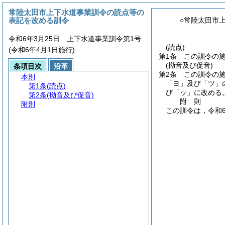
常陸太田市上下水道事業訓令の読点等の
表記を改める訓令
○常陸太田市
令和6年3月25日 上下水道事業訓令第1号
(読点)
(令和6年4月1日施行)
第1条
この訓令の
(拗音及び促音)
条項目次
沿革
第2条
この訓令の
本則
「ヨ」及び「ツ」
第1条
(読点)
び「ッ」に改める
第2条
(拗音及び促音)
附
則
附則
この訓令は，令和