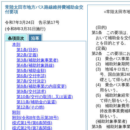
常陸太田市地方バス路線維持費補助金交
付要項
○常陸太田市
令和7年3月24日 告示第17号
(目的)
(令和8年3月31日施行)
第1条
この要項は
おいて補助金を交
条項目次
沿革
とを目的とする。
本則
(定義)
第1条
(目的)
第2条
この要項に
第2条
(定義)
(1)
乗合バス事業
第3条
(補助対象事業者)
(2)
補助対象期間
第4条
(補助対象路線)
(3)
地域キロ当た
第5条
(補助金額)
号、国自旅第24
第6条
(交付申請)
礎として得られ
第7条
(交付決定)
(4)
乗合バス事業
第8条
(補助事業の内容変更)
用をいう。
第9条
(交付請求)
(5)
補助対象経常
第10条
(交付の取消し又は返還)
て得た額をいう
第11条
(補助金の返還)
(6)
補助対象費用
第12条
(その他)
持改善事業費補
附則
額をいう。
附則
(令和8年告示第38号)
(補助対象事業者)
様式第1号
(第6条関係)
第3条
補助対象事
様式第2号
(第7条関係)