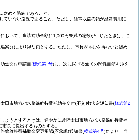
に定める路線であること。
していない路線であること。
ただし、経常収益の額が経常費用に
において、当該補助金額に1,000円未満の端数が生じたときは、こ
距離案分により得た額とする。
ただし、市長がやむを得ないと認め
補助金交付申請書
(
様式第1号
)
に、次に掲げる全ての関係書類を添え
陸太田市地方バス路線維持費補助金交付
(不交付)
決定通知書
(
様式第2
更しようとするときは、速やかに常陸太田市地方バス路線維持費補
でに市長に提出するものとする。
ス路線維持費補助金変更承認
(不承認)
通知書
(
様式第4号
)
により、当