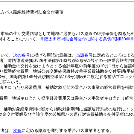
地方バス路線維持費補助金交付要項
、市民の生活交通路線として地域に必要なバス路線の維持確保を図るた
付することについて、
常陸太田市補助金等交付に関する条例
(昭和30年
おいて、
次の各号
に掲げる用語の意義は、
当該各号
に定めるところによ
者 道路運送法
(昭和26年法律第183号)
第3条第1号イの一般乗合旅客
 補助金の交付を受けようとする会計年度の前年度の10月1日から当該年
り標準経常費用 地域公共交通確保維持改善事業費補助金交付要綱
(平
0号、国海内第149号及び国空環第103号)
別表6に規定する補助ブロック
た額をいう。
者キロ当たり経常費用 補助対象期間の乗合バス事業の経常費用を補助
費用 地域キロ当たり標準経常費用又は乗合バス事業者キロ当たり経常
。
 補助対象経常費用の額から補助対象期間に当該運行系統の運行によっ
助金交付要綱及び当該年度の茨城県バス運行対策費補助金交付要項にお
業者は、
次条
に定める路線を運行する乗合バス事業者とする。