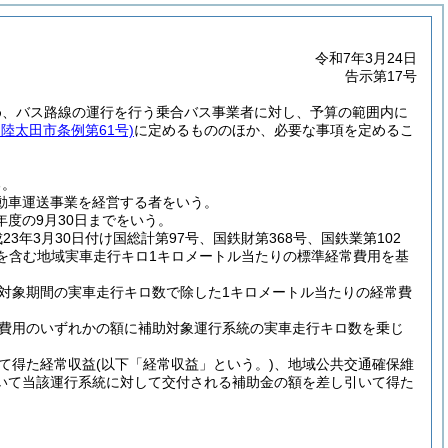
令和7年3月24日
告示第17号
め、バス路線の運行を行う乗合バス事業者に対し、予算の範囲内に
常陸太田市条例第61号)
に定めるもののほか、必要な事項を定めるこ
る。
自動車運送事業を経営する者をいう。
度の9月30日までをいう。
成23年3月30日付け国総計第97号、国鉄財第368号、国鉄業第102
を含む地域実車走行キロ1キロメートル当たりの標準経常費用を基
対象期間の実車走行キロ数で除した1キロメートル当たりの経常費
費用のいずれかの額に補助対象運行系統の実車走行キロ数を乗じ
て得た経常収益
(以下「経常収益」という。)
、地域公共交通確保維
いて当該運行系統に対して交付される補助金の額を差し引いて得た