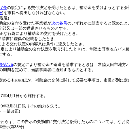
7条
の規定による交付決定を受けたときは、補助金を受けようとする会
号
)
を市長へ提出しなければならない。
返還)
助金の交付を受けた事業者が
次の各号
のいずれかに該当すると認めたと
全部又は一部の返還させるものとする。
正な行為により補助金の交付を受けたとき。
申請書に虚偽の記載をしたとき。
による交付決定の内容又は条件に違反したとき。
規定により補助金の交付決定を取り消したときは、常陸太田市地方バス
とする。
条第1項
の規定により補助金の返還を請求するときは、常陸太田市地方
内の期間を定めて、当該事業者に通知するものとする。
定めるもののほか、補助金の交付に関して必要な事項は、市長が別に定
7年4月1日から施行する。
9年3月31日限りその効力を失う。
8・一部改正)
かわらず、この告示の失効前に交付決定を受けたものについては、なお
年
告示第38号)