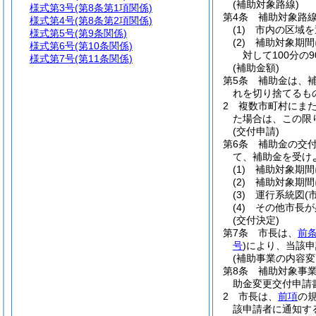
(補助対象路線)
様式第3号
(第8条第1項関係)
第4条
補助対象路
様式第4号
(第8条第2項関係)
(1)
市内の区域を
様式第5号
(第9条関係)
(2)
補助対象期間
様式第6号
(第10条関係)
対して100分の
様式第7号
(第11条関係)
(補助金額)
第5条
補助金は、
れを切り捨てるも
2
複数市町村にま
た場合は、この限
(交付申請)
第6条
補助金の交
て、補助金を受け
(1)
補助対象期間
(2)
補助対象期間
(3)
運行系統図
(
(4)
その他市長が
(交付決定)
第7条
市長は、
前
号
)
により、当該申
(補助事業の内容変
第8条
補助対象事
助金変更交付申請
2
市長は、
前項
の
該申請者に通知す