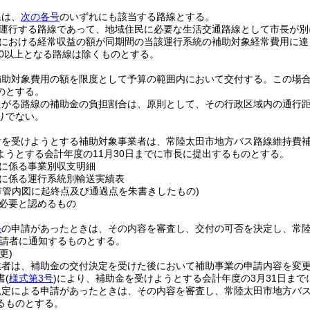
線は、
次の各号
のいずれにも該当する路線とする。
運行する路線であって、地域住民に必要な生活交通路線として市長が別
における経常収益の額が同期間の当該運行系統の補助対象経常費用に達
90以上となる路線は除くものとする。
補助対象費用の額を限度として予算の範囲内において交付する。
この場合
のとする。
たがる路線の補助金の負担割合は、原則として、その行政区域内の通行
りでない。
付を受けようとする補助対象事業者は、常陸太田市地方バス路線維持費
ようとする会計年度の11月30日までに市長に提出するものとする。
に係る事業別収支明細
に係る運行系統別輸送実績表
市管内図に起終点及び通過点を朱書きしたもの)
必要と認めるもの
条
の申請があったときは、その内容を審査し、交付の可否を決定し、常
請者に通知するものとする。
更)
業者は、補助金の交付決定を受けた後において補助事業の申請内容を変
書
(
様式第3号
)
により、補助金を受けようとする会計年度の3月31日ま
規定による申請があったときは、その内容を審査し、常陸太田市地方バ
るものとする。