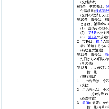
(交付請求)
第9条
事業者は、
第
付請求書
(
様式第5
(交付の取消し又は
第10条
市長は、補
ときは、補助金の
(1)
虚偽その他不
(2)
第6条
の交付
(3)
第7条
の規定
2
市長は、
前項
の
者に通知するもの
(補助金の返還)
第11条
市長は、
前
た日から20日以
(その他)
第12条
この要項に
附
則
(施行期日)
1
この告示は、令和
(失効)
2
この告示は、令和
(令8告示3
(経過措置)
3
前項
の規定にか
附
則
(令和8