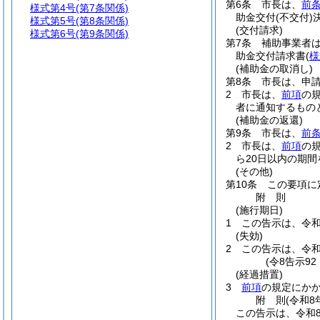
第6条
市長は、
前
様式第4号
(第7条関係)
助金交付
(不交付)
様式第5号
(第8条関係)
(交付請求)
様式第6号
(第9条関係)
第7条
補助事業者
助金交付請求書
(
様
(補助金の取消し)
第8条
市長は、申
2
市長は、
前項
の
者に通知するもの
(補助金の返還)
第9条
市長は、
前
2
市長は、
前項
の
ら20日以内の期
(その他)
第10条
この要項に
附
則
(施行期日)
1
この告示は、令和
(失効)
2
この告示は、令和
(令8告示9
(経過措置)
3
前項
の規定にか
附
則
(令和8
この告示は、令和8