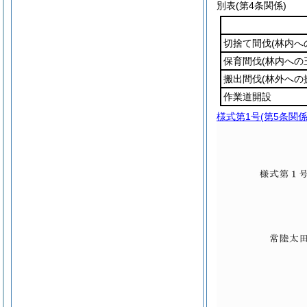
別表
(第4条関係)
切捨て間伐
(林内へ
保育間伐
(林内への
搬出間伐
(林外への
作業道開設
様式第1号
(第5条関係