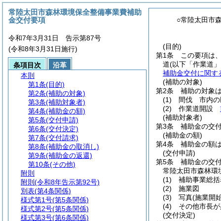
常陸太田市森林環境保全整備事業費補助
金交付要項
○常陸太田市
令和7年3月31日 告示第87号
(目的)
(令和8年3月31日施行)
第1条
この要項は
道
(以下「作業道」
条項目次
沿革
補助金交付に関す
本則
(補助の対象)
第1条
(目的)
第2条
補助の対象
第2条
(補助の対象)
(1)
間伐 市内の
第3条
(補助対象者)
(2)
作業道開設
第4条
(補助金の額)
(補助対象者)
第5条
(交付申請)
第3条
補助金の交
第6条
(交付決定)
(補助金の額)
第7条
(交付請求)
第4条
補助金の額
第8条
(補助金の取消し)
(交付申請)
第9条
(補助金の返還)
第5条
補助金の交
第10条
(その他)
常陸太田市森林環
附則
(1)
補助事業総括
附則
(令和8年告示第92号)
(2)
施業図
別表
(第4条関係)
(3)
写真
(施業開
様式第1号
(第5条関係)
(4)
その他市長が
様式第2号
(第5条関係)
(交付決定)
様式第3号
(第6条関係)