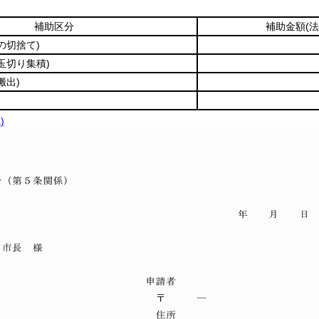
補助区分
補助金額
(法
の切捨て)
玉切り集積)
搬出)
)