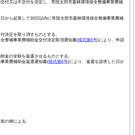
の交付又は不交付を決定し、常陸太田市森林環境保全整備事業費補
日から起算して30日以内に常陸太田市森林環境保全整備事業費補
交付決定を取り消すものとする。
保全整備事業費補助金交付決定取消通知書
(
様式第5号
)
により、申請
補助金の全額を返還させるものとする。
備事業費補助金返還通知書
(
様式第6号
)
により、返還を請求した日か
従前の例による。