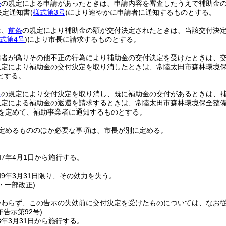
条
の規定による申請があったときは、申請内容を審査したうえで補助金
決定通知書
(
様式第3号
)
により速やかに申請者に通知するものとする。
は、
前条
の規定により補助金の額が交付決定されたときは、当該交付決定
式第4号
)
により市長に請求するものとする。
請者が偽りその他不正の行為により補助金の交付決定を受けたときは、
規定により補助金の交付決定を取り消したときは、常陸太田市森林環境
とする。
条
の規定により交付決定を取り消し、既に補助金の交付があるときは、
規定による補助金の返還を請求するときは、常陸太田市森林環境保全整
間を定めて、補助事業者に通知するものとする。
定めるもののほか必要な事項は、市長が別に定める。
7年4月1日から施行する。
9年3月31日限り、その効力を失う。
2・一部改正)
かわらず、この告示の失効前に交付決定を受けたものについては、なお
年
告示第92号)
年3月31日から施行する。