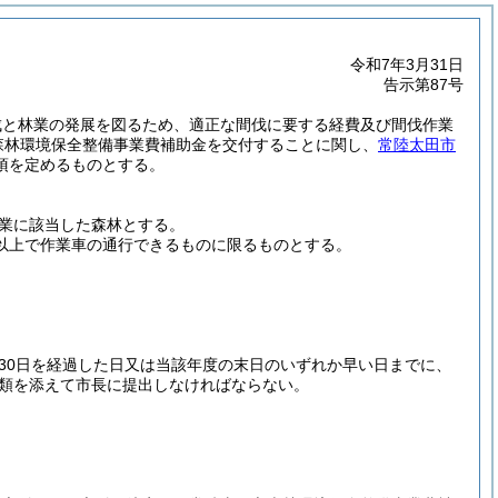
令和7年3月31日
告示第87号
成と林業の発展を図るため、適正な間伐に要する経費及び間伐作業
森林環境保全整備事業費補助金を交付することに関し、
常陸太田市
項を定めるものとする。
業に該当した森林とする。
ル以上で作業車の通行できるものに限るものとする。
30日を経過した日又は当該年度の末日のいずれか早い日までに、
類を添えて市長に提出しなければならない。