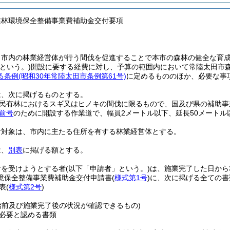
森林環境保全整備事業費補助金交付要項
、市内の林業経営体が行う間伐を促進することで本市の森林の健全な育
という。)
開設に要する経費に対し、予算の範囲内において常陸太田市
る条例
(昭和30年常陸太田市条例第61号)
に定めるもののほか、必要な事
は、次に掲げるものとする。
民有林におけるスギ又はヒノキの間伐に限るもので、国及び県の補助事
前号
のために開設する作業道で、幅員2メートル以下、延長50メート
付対象は、市内に主たる住所を有する林業経営体とする。
は、
別表
に掲げる額とする。
付を受けようとする者
(以下「申請者」という。)
は、施業完了した日から
境保全整備事業費補助金交付申請書
(
様式第1号
)
に、次に掲げる全ての書
表
(
様式第2号
)
始前及び施業完了後の状況が確認できるもの)
必要と認める書類