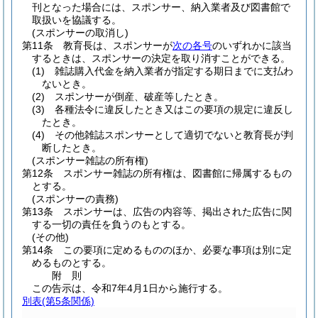
刊となった場合には、スポンサー、納入業者及び図書館で
取扱いを協議する。
(スポンサーの取消し)
第11条
教育長は、スポンサーが
次の各号
のいずれかに該当
するときは、スポンサーの決定を取り消すことができる。
(1)
雑誌購入代金を納入業者が指定する期日までに支払わ
ないとき。
(2)
スポンサーが倒産、破産等したとき。
(3)
各種法令に違反したとき又はこの要項の規定に違反し
たとき。
(4)
その他雑誌スポンサーとして適切でないと教育長が判
断したとき。
(スポンサー雑誌の所有権)
第12条
スポンサー雑誌の所有権は、図書館に帰属するもの
とする。
(スポンサーの責務)
第13条
スポンサーは、広告の内容等、掲出された広告に関
する一切の責任を負うのもとする。
(その他)
第14条
この要項に定めるもののほか、必要な事項は別に定
めるものとする。
附
則
この告示は、令和7年4月1日から施行する。
別表
(第5条関係)