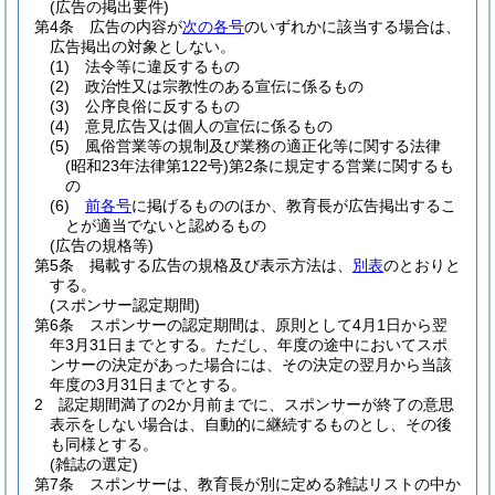
(広告の掲出要件)
第4条
広告の内容が
次の各号
のいずれかに該当する場合は、
広告掲出の対象としない。
(1)
法令等に違反するもの
(2)
政治性又は宗教性のある宣伝に係るもの
(3)
公序良俗に反するもの
(4)
意見広告又は個人の宣伝に係るもの
(5)
風俗営業等の規制及び業務の適正化等に関する法律
(昭和23年法律第122号)
第2条に規定する営業に関するも
の
(6)
前各号
に掲げるもののほか、教育長が広告掲出するこ
とが適当でないと認めるもの
(広告の規格等)
第5条
掲載する広告の規格及び表示方法は、
別表
のとおりと
する。
(スポンサー認定期間)
第6条
スポンサーの認定期間は、原則として4月1日から翌
年3月31日までとする。
ただし、年度の途中においてスポ
ンサーの決定があった場合には、その決定の翌月から当該
年度の3月31日までとする。
2
認定期間満了の2か月前までに、スポンサーが終了の意思
表示をしない場合は、自動的に継続するものとし、その後
も同様とする。
(雑誌の選定)
第7条
スポンサーは、教育長が別に定める雑誌リストの中か