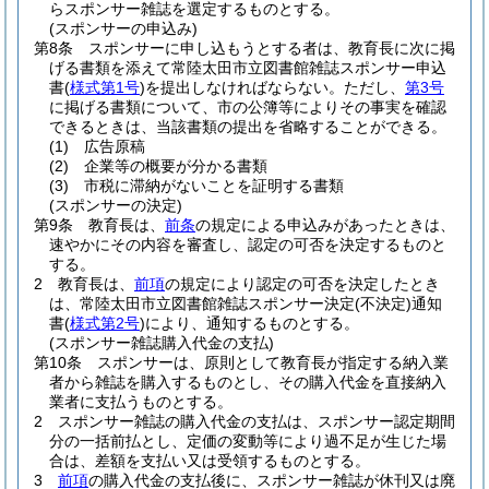
らスポンサー雑誌を選定するものとする。
(スポンサーの申込み)
第8条
スポンサーに申し込もうとする者は、教育長に次に掲
げる書類を添えて常陸太田市立図書館雑誌スポンサー申込
書
(
様式第1号
)
を提出しなければならない。
ただし、
第3号
に掲げる書類について、市の公簿等によりその事実を確認
できるときは、当該書類の提出を省略することができる。
(1)
広告原稿
(2)
企業等の概要が分かる書類
(3)
市税に滞納がないことを証明する書類
(スポンサーの決定)
第9条
教育長は、
前条
の規定による申込みがあったときは、
速やかにその内容を審査し、認定の可否を決定するものと
する。
2
教育長は、
前項
の規定により認定の可否を決定したとき
は、常陸太田市立図書館雑誌スポンサー決定
(不決定)
通知
書
(
様式第2号
)
により、通知するものとする。
(スポンサー雑誌購入代金の支払)
第10条
スポンサーは、原則として教育長が指定する納入業
者から雑誌を購入するものとし、その購入代金を直接納入
業者に支払うものとする。
2
スポンサー雑誌の購入代金の支払は、スポンサー認定期間
分の一括前払とし、定価の変動等により過不足が生じた場
合は、差額を支払い又は受領するものとする。
3
前項
の購入代金の支払後に、スポンサー雑誌が休刊又は廃