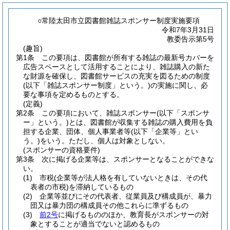
○常陸太田市立図書館雑誌スポンサー制度実施要項
令和7年3月31日
教委告示第5号
(趣旨)
第1条
この要項は、図書館が所有する雑誌の最新号カバーを
広告スペースとして活用することにより、雑誌購入の新た
な財源を確保し、図書館サービスの充実を図るための制度
(以下「雑誌スポンサー制度」という。)
の実施に関し、必
要な事項を定めるものとする。
(定義)
第2条
この要項において、雑誌スポンサー
(以下「スポンサ
ー」という。)
とは、図書館が収集する雑誌の購入費用を負
担する企業、団体、個人事業者等
(以下「企業等」とい
う。)
をいう。
ただし、個人は対象としない。
(スポンサーの資格要件)
第3条
次に掲げる企業等は、スポンサーとなることができな
い。
(1)
市税
(企業等が法人格を有していないときは、その代
表者の市税)
を滞納しているもの
(2)
企業等並びにその代表者、従業員及び構成員が、暴力
団又は暴力団の構成員その他これらに準ずるもの
(3)
前2号
に掲げるもののほか、教育長がスポンサーの対
象とすることが適当でないと認めるもの