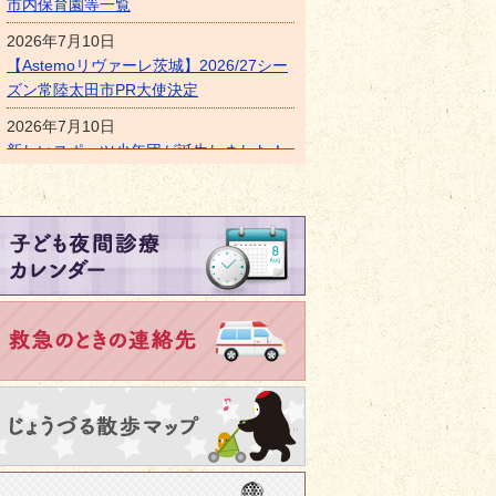
市内保育園等一覧
2026年7月10日
【Astemoリヴァーレ茨城】2026/27シー
ズン常陸太田市PR大使決定
2026年7月10日
新しいスポーツ少年団が誕生しました！
【機初ファイターズ（ドッジボール）】
2026年7月4日
たちおおたで子育てすると、こんなにおトク！
【水戸ホーリーホック】2026/27シーズ
ン常陸太田PR大使決定
2026年6月30日
【募集終了】水府海洋センター水泳教室
について
2026年4月2日
新総合体育館新築工事に伴う公園利用の
お知らせ
2026年1月14日
常陸太田市ロードレース・親子ふれあい