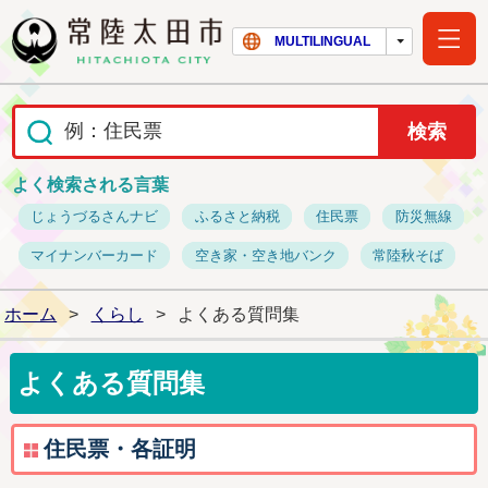
常陸太田市ホー
MULTILINGUAL
よく検索される言葉
じょうづるさんナビ
ふるさと納税
住民票
防災無線
マイナンバーカード
空き家・空き地バンク
常陸秋そば
ホーム
>
くらし
>
よくある質問集
よくある質問集
住民票・各証明